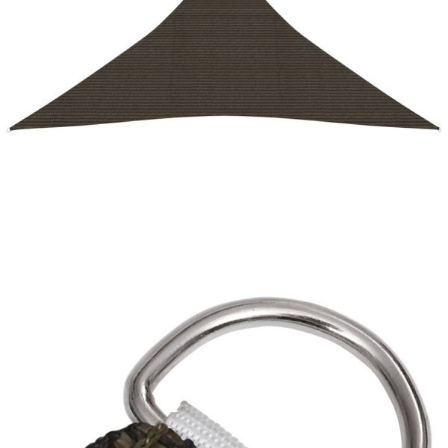
Време за доставка: 5 до 9 дни
Безплатна доставка до адрес при плащане по банков път
Цвят:
Кафяв
Материал:
HDPE (полиетилен с висока плътност)
Размери:
5 x 6 x 6 м
EAN code:
8720286103760
Форма:
Триъгълна
Купи на изплащане
Credit calculator
Платно-сенник, 160 г/м², кафяво, 5x6x6 м, HDPE
Please select credit institution
Цена на продукта:
€34.00
Extraction of information from credit institutions
Предоставената таблица е с информационна цел.
Добавете продукта в количката си с бутона "Добави в