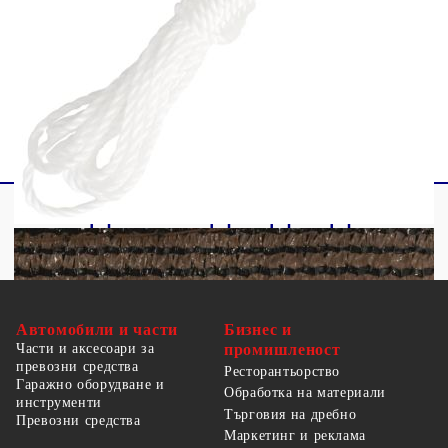
Закопчалки от неръждаема стомана на
всеки ъгъл
Включени 3 х 1,5 м PE въжета
Автомобили и части
Бизнес и
Части и аксесоари за
промишленост
превозни средства
Ресторантьорство
Гаражно оборудване и
Обработка на материали
инструменти
Търговия на дребно
Превозни средства
Маркетинг и реклама