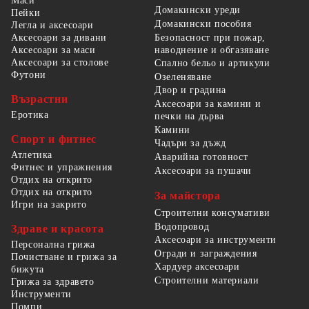
Маси
Домакински уреди
Пейки
Домакински пособия
Легла и аксесоари
Безопасност при пожар,
Аксесоари за дивани
наводнение и обгазяване
Аксесоари за маси
Аксесоари за столове
Спално бельо и артикули
Футони
Озеленяване
Двор и градина
Възрастни
Аксесоари за камини и
Еротика
печки на дърва
Камини
Спорт и фитнес
Чадъри за дъжд
Атлетика
Аварийна готовност
Фитнес и упражнения
Аксесоари за пушачи
Отдих на открито
Отдих на открито
За майстора
Игри на закрито
Строителни консумативи
Водопровод
Здраве и красота
Аксесоари за инструменти
Персонална грижа
Огради и заграждения
Почистване и грижа за
Хардуер аксесоари
бижута
Строителни материали
Грижа за здравето
Инструменти
Помпи