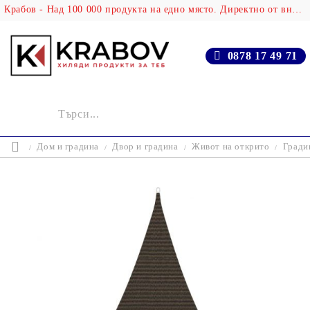
Крабов - Над 100 000 продукта на едно място. Директно от вносителя!
0878 17 49 71
Дом и градина
Двор и градина
Живот на открито
Гради