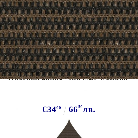
Tweet
Сподели
Платно-сенник, 160 г/м², кафяво,
5x6x6 м, HDPE
€34
66
50
лв.
00
В наличност: 9 бр.