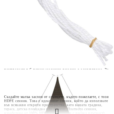
количката" и при поръчка ще можете да изберете броя
вноски на кредита.
Когато плащате с NewPay, всъщност NewPay плаща
поръчката Ви вместо Вас. Вие я получавате и
разполагате с три начина да я платите към тях:
Отложено до 30 дни от момента на изпращане на
поръчката без оскъпяване. За покупки на стойност до
400 лв. / €204,52
Плащане на 4 вноски. Заплащате 20% от стойността на
поръчката си на момента с карта. Останалата сума се
разделя на 3 равни месечни вноски без оскъпяване. За
покупки на стойност до 1000 лв. / €511.31
Плащане на 6 вноски. Стойността на поръчката се
разпределя в 6 равни месечни вноски с оскъпяване. За
покупки на стойност до 2000 лв. / €1022.61
Създайте малък заслон от слънцето, където пожелаете, с този
HDPE сенник. Това е идеалният сенник, който да използвате
във всякакви открити пространства, като вашата градина,
тераса, детска площадка или балкон. Платното сенник,
изработено от 100% HDPE (полиетилен с висока плътност),