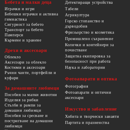
Бебета и малки деца
Детектиращи устройства
Табели
Играчки и игри
Бебешки играчки и активна
Агрикултура
гимнастика
Горско стопанство и
Сигурност за бебето
дърводобив
Транспорт за бебето
Фризьорство и козметика
Памперси
Промишлено съхранение
Кърмене и хранене
Колички и контейнери за
Дрехи и аксесоари
почистване
Защитна екипировка за
Облекло
безопасност при работа
Аксесоари за облекло
Костюми и аксесоари
Наука и лаборатории
Ръчни чанти, портфейли и
куфари
Фотоапарати и оптика
Фотография
За домашните любимци
Фотоапарати и оптични
Пособия за малки животни
аксесоари
Изделия за рибки
Стълби и рампи за
Изкуство и забавление
домашни любимци
Пособия за сресване и
Хобита и творчески занаяти
постригване на домашни
Партита и празненства
любимци