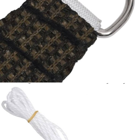
количката" и при поръчка ще можете да изберете броя
вноски на кредита.
Acest tabel are caracter informativ. Adăugați produsul în
coșul de cumpărături unde veți putea selecta detaliile
cererii de creditare.
Предоставената таблица е с информационна цел.
Добавете продукта в количката си с бутона "Добави в
количката" и при поръчка ще можете да изберете броя
вноски на кредита.
Предоставената таблица е с информационна цел.
Добавете продукта в количката си с бутона "Добави в
количката" и при поръчка ще можете да изберете броя
вноски на кредита.
Предоставената таблица е с информационна цел.
Добавете продукта в количката си с бутона "Добави в
количката" и при поръчка ще можете да изберете броя
вноски на кредита.
Предоставената таблица е с информационна цел.
Добавете продукта в количката си с бутона "Добави в