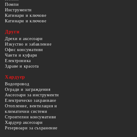
Помпи
Инструменти
Катинари и ключове
Катинари и ключове
Други
Дрехи и аксесоари
Изкуство и забавление
Офис консумативи
Чанти и куфари
Електроника
Здраве и красота
Хардуер
Водопровод
Огради и заграждения
Аксесоари за инструменти
Електрическо захранване
Отопление, вентилация и
климатични системи
Строителни консумативи
Хардуер аксесоари
Резервоари за съхранение