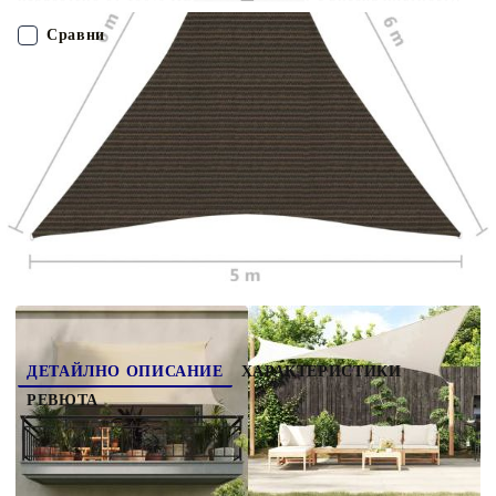
ви предпазва от пряка слънчева светлина, допуска достатъчно
въздух и е водопропускливо. HDPE материалът е специално
Сравни
обработен, за да е устойчив на мухъл и UV лъчи. Сенникът се
сглобява лесно, благодарение на крепежните елементи от
неръждаема стомана на всеки ъгъл и включените въжета.
ПОРЪЧАЙ БЕЗ РЕГИСТРАЦИЯ
Наш представител ще се свърже с Вас в рамките на работния ден!
311813
2.480
кг
Оцени продукта
ДЕТАЙЛНО ОПИСАНИЕ
ХАРАКТЕРИСТИКИ
РЕВЮТА
Създайте малък заслон от слънцето, където
пожелаете, с този HDPE сенник. Това е
идеалният сенник, който да използвате във