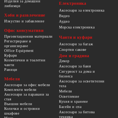
Изделия за домашни
Електроника
любимци
Аксесоари за електроника
Хоби и развлечение
Видео
Изкуство и забавление
Аудио
Морска електроника
Офис консумативи
Презентационни материали
Чанти и куфари
Регистриране и
Аксесоари за багаж
организиране
Спортни сакове
Office Equipment
Куфари
Дом и градина
Козметични и тоалетни
Декор
чанти
Аксесоари за баня
Раници
Сигурност за дома и
бизнеса
Мебели
Аксесоари за осветителни
Аксесоари за офис мебели
тела
Комплекти мебели
Мебели
Аксесоари за паравани за
Осветление
стая
Кухня и хранене
Външни мебели
Басейн и спа
Колички и островни
Аксесоари за битова
шкафове
техника