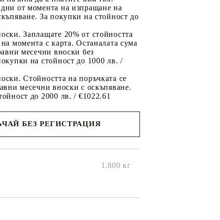
 дни от момента на изпращане на
скъпяване. За покупки на стойност до
2
носки. Заплащате 20% от стойността
 на момента с карта. Останалата сума
 равни месечни вноски без
покупки на стойност до 1000 лв. /
оски. Стойността на поръчката се
равни месечни вноски с оскъпяване.
тойност до 2000 лв. / €1022.61
ЧАЙ БЕЗ РЕГИСТРАЦИЯ
ще се
ките на
1.800
кг