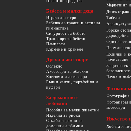
Превозни средства
Маркетинг и
Бебета и малки деца
Детектиращи
Играчки и игри
Табели
Бебешки играчки и активна
Агрикултура
гимнастика
Горско стоп
Сигурност за бебето
дърводобив
Транспорт за бебето
Фризьорство
Памперси
Промишлено
Кърмене и хранене
Колички и к
Дрехи и аксесоари
почистване
Защитна еки
Облекло
безопасност
Аксесоари за облекло
Костюми и аксесоари
Наука и лаб
Ръчни чанти, портфейли и
куфари
Фотоапара
Фотография
За домашните
Фотоапарати
любимци
аксесоари
Пособия за малки животни
Изделия за рибки
Изкуство 
Стълби и рампи за
домашни любимци
Хобита и тв