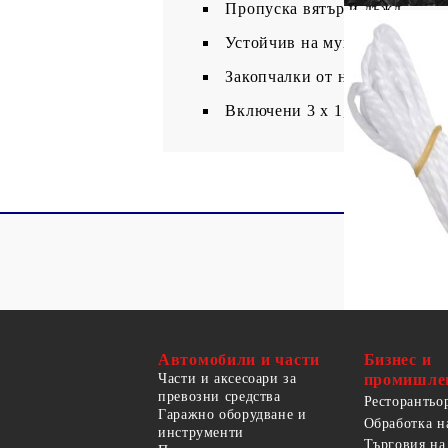
Пропуска вятър и дъжд
Устойчив на мухъл и UV, д
Закопчалки от неръждаема ст
Включени 3 х 1,5 м PE въжет
Автомобили и части
Бизнес и
Части и аксесоари за
промишле
превозни средства
Ресторантьо
Гаражно оборудване и
Обработка н
инструменти
Търговия на