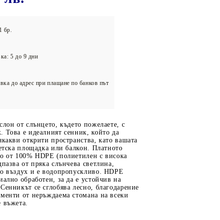
олейбол
1 бр.
ка: 5 до 9 дни
вка до адрес при плащане по банков път
слон от слънцето, където пожелаете, с
 Това е идеалният сенник, който да
якакви открити пространства, като вашата
детска площадка или балкон. Платното
но от 100% HDPE (полиетилен с висока
дпазва от пряка слънчева светлина,
но въздух и е водопропускливо. HDPE
иално обработен, за да е устойчив на
Сенникът се сглобява лесно, благодарение
ементи от неръждаема стомана на всеки
 въжета.