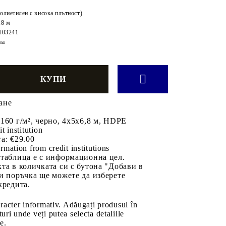
лиетилен с висока плътност)
,8 м
103241
на
ане
160 г/м², черно, 4x5x6,8 м, HDPE
it institution
а:
€29.00
rmation from credit institutions
 таблица е с информационна цел.
та в количката си с бутона "Добави в
и поръчка ще можете да изберете
кредита.
aracter informativ. Adăugați produsul în
uri unde veți putea selecta detaliile
e.