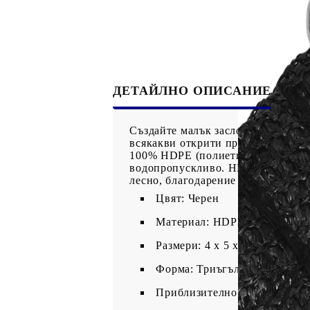
ДЕТАЙЛНО ОПИСАНИЕ
ХА
Създайте малък заслон от слънцет
всякакви открити пространства, к
100% HDPE (полиетилен с висока п
водопропускливо. HDPE материалът
лесно, благодарение на крепежнит
Цвят: Черен
Материал: HDPE (полиетилен
Размери: 4 x 5 x 6,8 м
Форма: Триъгълна
Приблизително 90% UV защ