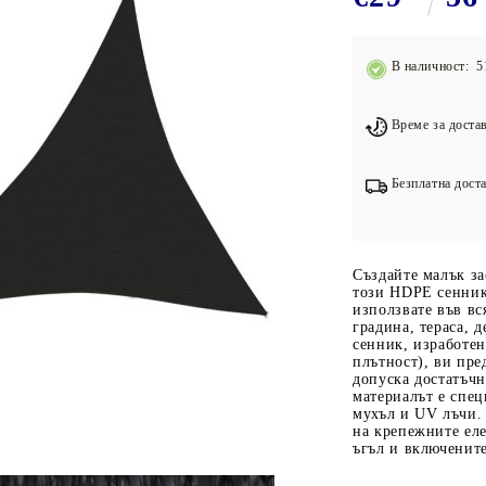
Подложки за фитнес уреди
В
Лостове за набиране
В наличност: 5
Силови кули
Йога и пилатес
Време за достав
Безплатна доста
Създайте малък за
този HDPE сенник.
използвате във вс
градина, тераса, 
сенник, изработе
плътност), ви пре
допуска достатъч
материалът е спец
мухъл и UV лъчи. 
на крепежните ел
ъгъл и включените