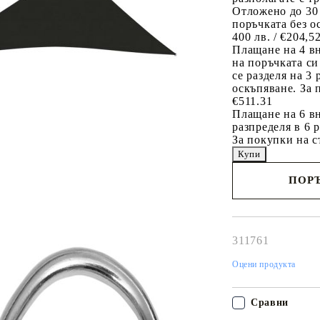
Отложено до 30
поръчката без о
400 лв. / €204,5
Плащане на 4 в
на поръчката си
се разделя на 3
оскъпяване. За 
€511.31
Плащане на 6 вн
разпределя в 6 
За покупки на с
ПОРЪ
Наш представител 
свърже с Вас в рам
работния ден!
311761
Оцени продукта
Сравни