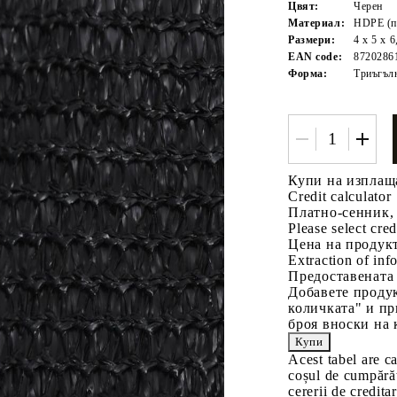
Цвят:
Черен
Материал:
HDPE (по
Размери:
4 x 5 x 6
EAN code:
8720286
Форма:
Триъгъл
Tweet
одели
Купи на изплащ
Credit calculator
Платно-сенник, 
Please select cred
Цена на продукт
Extraction of info
Предоставената
Добавете продук
количката" и пр
броя вноски на 
Acest tabel are c
coșul de cumpărăt
cererii de creditar