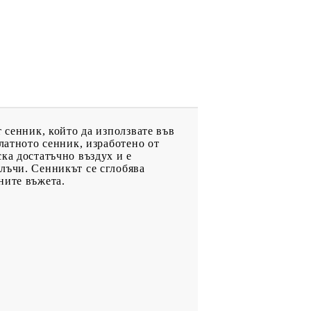
 сенник, който да използвате във
латното сенник, изработено от
ка достатъчно въздух и е
лъчи. Сенникът се сглобява
ните въжета.