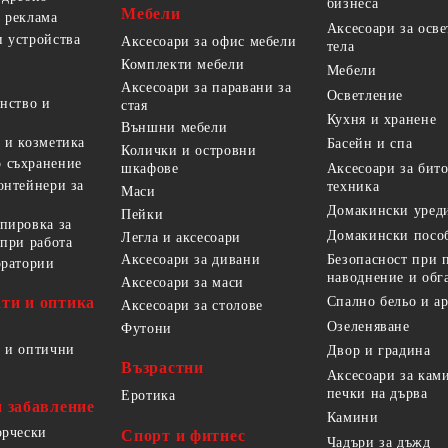
бизнеса
Мебели
 реклама
Аксесоари за осв
 устройства
Аксесоари за офис мебели
тела
Комплекти мебели
Мебели
Аксесоари за паравани за
Осветление
анство и
стая
Кухня и хранене
Външни мебели
 и козметика
Басейн и спа
Колички и островни
 съхранение
Аксесоари за бит
шкафове
онтейнери за
техника
Маси
Домакински уред
Пейки
пировка за
Домакински посо
Легла и аксесоари
 при работа
Безопасност при 
Аксесоари за дивани
оратории
наводнение и обг
Аксесоари за маси
ти и оптика
Спално бельо и а
Аксесоари за столове
Озеленяване
Футони
 и оптични
Двор и градина
Възрастни
Аксесоари за кам
печки на дърва
Еротика
и забавление
Камини
орчески
Спорт и фитнес
Чадъри за дъжд