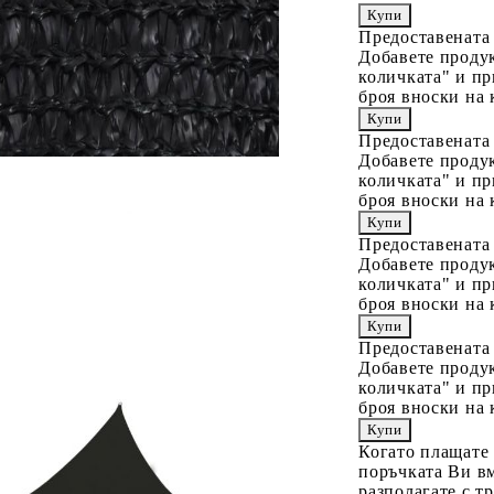
Предоставената
Добавете продук
количката" и пр
броя вноски на 
Предоставената
Добавете продук
количката" и пр
броя вноски на 
Предоставената
Добавете продук
количката" и пр
броя вноски на 
Предоставената
Добавете продук
количката" и пр
броя вноски на 
Когато плащате
поръчката Ви вм
разполагате с т