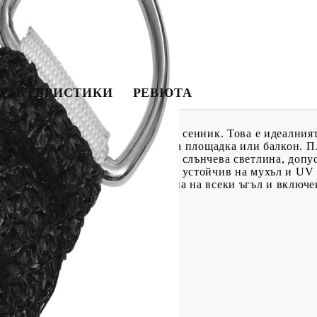
РАКТЕРИСТИКИ
РЕВЮТА
о, където пожелаете, с този HDPE сенник. Това е идеалният
ато вашата градина, тераса, детска площадка или балкон. П
лътност), ви предпазва от пряка слънчева светлина, допус
 е специално обработен, за да е устойчив на мухъл и UV 
е елементи от неръждаема стомана на всеки ъгъл и включе
 с висока плътност)
ита