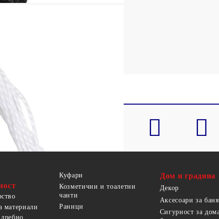
ишащ HDPE
омана на всеки ъгъл
а
Куфари
Дом и градина
ност
Козметични и тоалетни
Декор
чанти
рство
Аксесоари за баня
Раници
а материали
Сигурност за дом
 дребно