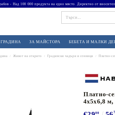
рабов - Над 100 000 продукта на едно място. Директно от вносител
 ГРАДИНА
ЗА МАЙСТОРА
БЕБЕТА И МАЛКИ Д
адина
Живот на открито
Градински чадъри и сенници
Платно-се
ФИТНЕС УПРАЖНЕНИЯ
А
Вдигане на тежести
Б
Кардио
Бо
любимци
Платно-сен
Йога и пилатес
Бе
4x5x6,8 м
Лежанки за упражнения
Хо
Тренажори за баланс
О
€29
56
00