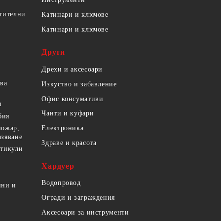
етителни
Катинари и ключове
Катинари и ключове
Други
Дрехи и аксесоари
ова
Изкуство и забавление
Офис консумативи
и
Чанти и куфари
бия
пожар,
Електроника
азяване
Здраве и красота
ртикули
Хардуер
Водопровод
ини и
Огради и заграждения
Аксесоари за инструменти