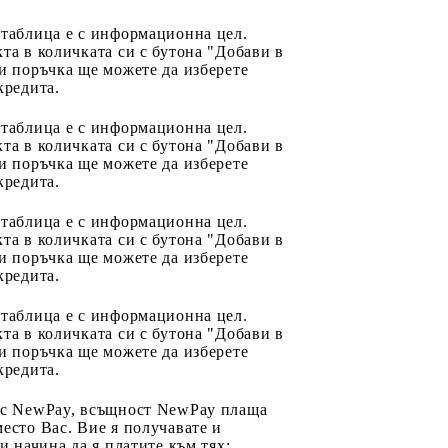
 таблица е с информационна цел.
та в количката си с бутона "Добави в
и поръчка ще можете да изберете
кредита.
 таблица е с информационна цел.
та в количката си с бутона "Добави в
и поръчка ще можете да изберете
кредита.
 таблица е с информационна цел.
та в количката си с бутона "Добави в
и поръчка ще можете да изберете
кредита.
 таблица е с информационна цел.
та в количката си с бутона "Добави в
и поръчка ще можете да изберете
кредита.
 с NewPay, всъщност NewPay плаща
есто Вас. Вие я получавате и
ри начина да я платите към тях: