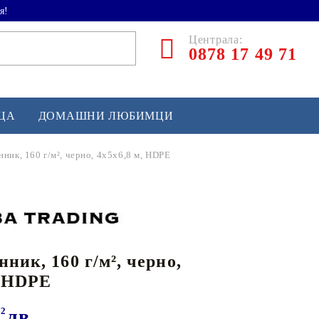
я!
Централа:
0878 17 49 71
ЕЦА
ДОМАШНИ ЛЮБИМЦИ
нник, 160 г/м², черно, 4x5x6,8 м, HDPE
ТЛЕТИКА
аскетбол
кс и бойни изкуства
ник, 160 г/м², черно,
йзбол и софтбол
, HDPE
кей и лакрос
сновно спортно оборудване
72
лв.