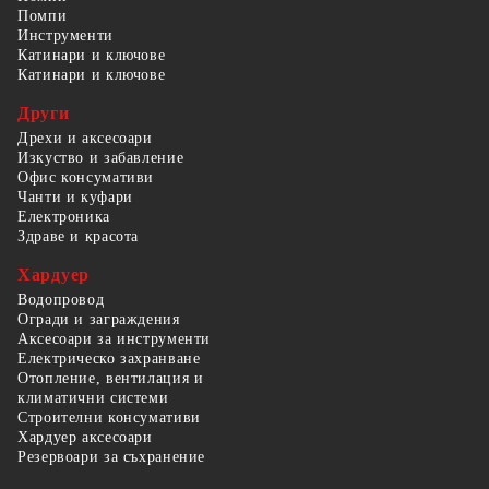
Помпи
Инструменти
Катинари и ключове
Катинари и ключове
Други
Дрехи и аксесоари
Изкуство и забавление
Офис консумативи
Чанти и куфари
Електроника
Здраве и красота
Хардуер
Водопровод
Огради и заграждения
Аксесоари за инструменти
Електрическо захранване
Отопление, вентилация и
климатични системи
Строителни консумативи
Хардуер аксесоари
Резервоари за съхранение