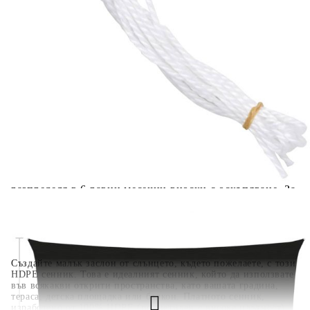
количката" и при поръчка ще можете да изберете броя
вноски на кредита.
Когато плащате с NewPay, всъщност NewPay плаща
поръчката Ви вместо Вас. Вие я получавате и
разполагате с три начина да я платите към тях:
Отложено до 30 дни от момента на изпращане на
поръчката без оскъпяване. За покупки на стойност до
400 лв. / €204,52
Плащане на 4 вноски. Заплащате 20% от стойността на
поръчката си на момента с карта. Останалата сума се
разделя на 3 равни месечни вноски без оскъпяване. За
покупки на стойност до 1000 лв. / €511.31
Плащане на 6 вноски. Стойността на поръчката се
разпределя в 6 равни месечни вноски с оскъпяване. За
покупки на стойност до 2000 лв. / €1022.61
Създайте малък заслон от слънцето, където пожелаете, с този
HDPE сенник. Това е идеалният сенник, който да използвате
във всякакви открити пространства, като вашата градина,
тераса, детска площадка или балкон. Платното сенник,
изработено от 100% HDPE (полиетилен с висока плътност),