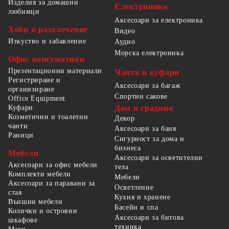
Изделия за домашни
Електроника
любимци
Аксесоари за електроника
Хоби и развлечение
Видео
Изкуство и забавление
Аудио
Морска електроника
Офис консумативи
Презентационни материали
Чанти и куфари
Регистриране и
Аксесоари за багаж
организиране
Спортни сакове
Office Equipment
Куфари
Дом и градина
Козметични и тоалетни
Декор
чанти
Аксесоари за баня
Раници
Сигурност за дома и
бизнеса
Мебели
Аксесоари за осветителни
Аксесоари за офис мебели
тела
Комплекти мебели
Мебели
Аксесоари за паравани за
Осветление
стая
Кухня и хранене
Външни мебели
Басейн и спа
Колички и островни
Аксесоари за битова
шкафове
техника