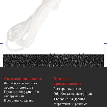
Закопчалки от неръждаема стомана на
всеки ъгъл
Включени 4 х 1,5 м PE въжета
Автомобили и части
Бизнес и
Части и аксесоари за
промишленост
превозни средства
Ресторантьорство
Гаражно оборудване и
Обработка на материали
инструменти
Търговия на дребно
Превозни средства
Маркетинг и реклама