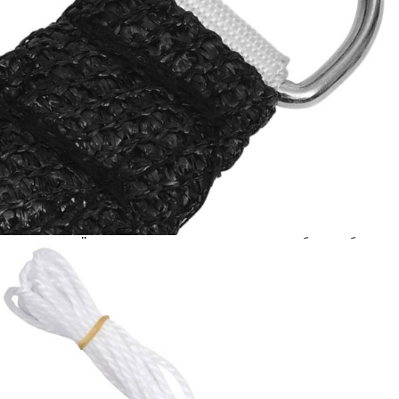
количката" и при поръчка ще можете да изберете броя
вноски на кредита.
Acest tabel are caracter informativ. Adăugați produsul în
coșul de cumpărături unde veți putea selecta detaliile
cererii de creditare.
Предоставената таблица е с информационна цел.
Добавете продукта в количката си с бутона "Добави в
количката" и при поръчка ще можете да изберете броя
вноски на кредита.
Предоставената таблица е с информационна цел.
Добавете продукта в количката си с бутона "Добави в
количката" и при поръчка ще можете да изберете броя
вноски на кредита.
Предоставената таблица е с информационна цел.
Добавете продукта в количката си с бутона "Добави в
количката" и при поръчка ще можете да изберете броя
вноски на кредита.
Предоставената таблица е с информационна цел.
Добавете продукта в количката си с бутона "Добави в