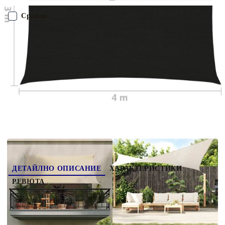
ви предпазва от пряка слънчева светлина, допуска достатъчно
въздух и е водопропускливо. HDPE материалът е специално
Сравни
обработен, за да е устойчив на мухъл и UV лъчи. Сенникът се
сглобява лесно, благодарение на крепежните елементи от
неръждаема стомана на всеки ъгъл и включените въжета.
ПОРЪЧАЙ БЕЗ РЕГИСТРАЦИЯ
Наш представител ще се свърже с Вас в рамките на работния ден!
311732
2.200
кг
Оцени продукта
ДЕТАЙЛНО ОПИСАНИЕ
ХАРАКТЕРИСТИКИ
РЕВЮТА
Създайте малък заслон от слънцето, където
пожелаете, с този HDPE сенник. Това е
идеалният сенник, който да използвате във