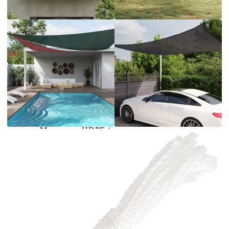
всякакви открити пространства, като вашата
градина, тераса, детска площадка или балкон.
Платното сенник, изработено от 100% HDPE
(полиетилен с висока плътност), ви предпазва
от пряка слънчева светлина, допуска достатъчно
въздух и е водопропускливо. HDPE материалът
е специално обработен, за да е устойчив на
мухъл и UV лъчи. Сенникът се сглобява лесно,
благодарение на крепежните елементи от
неръждаема стомана на всеки ъгъл и
включените въжета.
Цвят: Черен
Материал: HDPE (полиетилен с висока
плътност)
Размери: 3 х 4 м (Д х Ш)
Форма: Правоъгълна
Приблизително 90% UV защита
Пропуска вятър и дъжд
Устойчив на мухъл и UV, дишащ HDPE