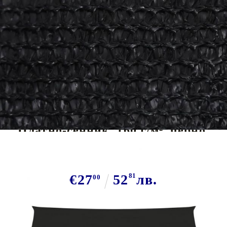
Tweet
Сподели
Платно-сенник, 160 г/м², черно,
3x4 м, HDPE
€27
52
81
лв.
00
В наличност: 108 бр.