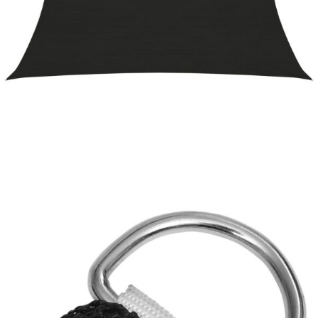
Време за доставка: 5 до 9 дни
Безплатна доставка до адрес при плащане по банков път
Цвят:
Черен
Материал:
HDPE (полиетилен с висока плътност)
Размери:
3 х 4 м (Д х Ш)
EAN code:
8720286102954
Форма:
Правоъгълна
Купи на изплащане
Credit calculator
Платно-сенник, 160 г/м², черно, 3x4 м, HDPE
Please select credit institution
Цена на продукта:
€27.00
Extraction of information from credit institutions
Предоставената таблица е с информационна цел.
Добавете продукта в количката си с бутона "Добави в