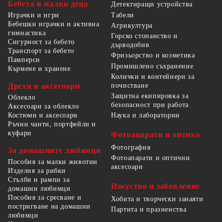
Бебета и малки деца
Детектиращи устройства
Табели
Играчки и игри
Бебешки играчки и активна
Агрикултура
гимнастика
Горско стопанство и
Сигурност за бебето
дърводобив
Транспорт за бебето
Фризьорство и козметика
Памперси
Промишлено съхранение
Кърмене и хранене
Колички и контейнери за
Дрехи и аксесоари
почистване
Защитна екипировка за
Облекло
безопасност при работа
Аксесоари за облекло
Костюми и аксесоари
Наука и лаборатории
Ръчни чанти, портфейли и
куфари
Фотоапарати и оптика
Фотография
За домашните любимци
Фотоапарати и оптични
Пособия за малки животни
аксесоари
Изделия за рибки
Стълби и рампи за
Изкуство и забавление
домашни любимци
Пособия за сресване и
Хобита и творчески занаяти
постригване на домашни
Партита и празненства
любимци