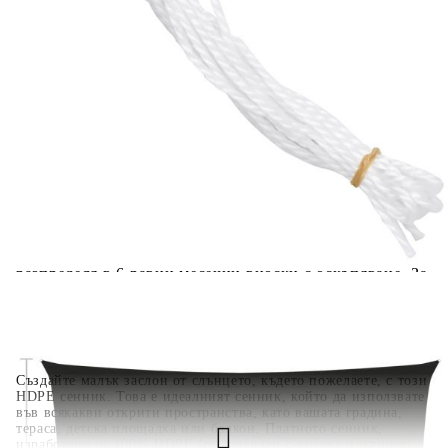
количката" и при поръчка ще можете да изберете броя
вноски на кредита.
Когато плащате с NewPay, всъщност NewPay плаща
поръчката Ви вместо Вас. Вие я получавате и
разполагате с три начина да я платите към тях:
Отложено до 30 дни от момента на изпращане на
поръчката без оскъпяване. За покупки на стойност до
400 лв. / €204,52
Плащане на 4 вноски. Заплащате 20% от стойността на
поръчката си на момента с карта. Останалата сума се
разделя на 3 равни месечни вноски без оскъпяване. За
покупки на стойност до 1000 лв. / €511.31
Плащане на 6 вноски. Стойността на поръчката се
разпределя в 6 равни месечни вноски с оскъпяване. За
покупки на стойност до 2000 лв. / €1022.61
Създайте малък заслон от слънцето, където пожелаете, с този
HDPE сенник. Това е идеалният сенник, който да използвате
във всякакви открити пространства, като вашата градина,
тераса, детска площадка или балкон. Платното сенник,
изработено от 100% HDPE (полиетилен с висока плътност),