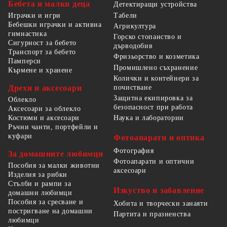
Бебета и малки деца
Детектиращи устройства
Табели
Играчки и игри
Бебешки играчки и активна
Агрикултура
гимнастика
Горско стопанство и
Сигурност за бебето
дърводобив
Транспорт за бебето
Фризьорство и козметика
Памперси
Промишлено съхранение
Кърмене и хранене
Колички и контейнери за
Дрехи и аксесоари
почистване
Защитна екипировка за
Облекло
безопасност при работа
Аксесоари за облекло
Костюми и аксесоари
Наука и лаборатории
Ръчни чанти, портфейли и
куфари
Фотоапарати и оптика
Фотография
За домашните любимци
Фотоапарати и оптични
Пособия за малки животни
аксесоари
Изделия за рибки
Стълби и рампи за
Изкуство и забавление
домашни любимци
Пособия за сресване и
Хобита и творчески занаяти
постригване на домашни
Партита и празненства
любимци