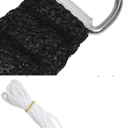
количката" и при поръчка ще можете да изберете броя
вноски на кредита.
Acest tabel are caracter informativ. Adăugați produsul în
coșul de cumpărături unde veți putea selecta detaliile
cererii de creditare.
Предоставената таблица е с информационна цел.
Добавете продукта в количката си с бутона "Добави в
количката" и при поръчка ще можете да изберете броя
вноски на кредита.
Предоставената таблица е с информационна цел.
Добавете продукта в количката си с бутона "Добави в
количката" и при поръчка ще можете да изберете броя
вноски на кредита.
Предоставената таблица е с информационна цел.
Добавете продукта в количката си с бутона "Добави в
количката" и при поръчка ще можете да изберете броя
вноски на кредита.
Предоставената таблица е с информационна цел.
Добавете продукта в количката си с бутона "Добави в