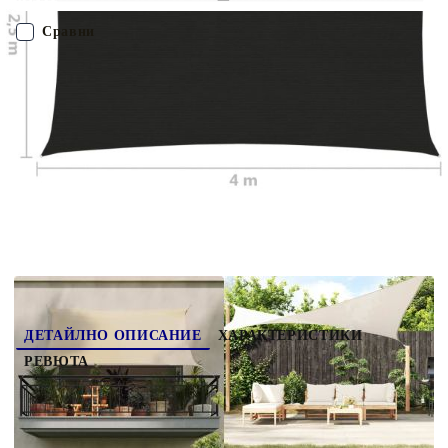
ви предпазва от пряка слънчева светлина, допуска достатъчно
въздух и е водопропускливо. HDPE материалът е специално
Сравни
обработен, за да е устойчив на мухъл и UV лъчи. Сенникът се
сглобява лесно, благодарение на крепежните елементи от
неръждаема стомана на всеки ъгъл и включените въжета.
ПОРЪЧАЙ БЕЗ РЕГИСТРАЦИЯ
Наш представител ще се свърже с Вас в рамките на работния ден!
311729
1.700
кг
Оцени продукта
ДЕТАЙЛНО ОПИСАНИЕ
ХАРАКТЕРИСТИКИ
РЕВЮТА
Създайте малък заслон от слънцето, където
пожелаете, с този HDPE сенник. Това е
идеалният сенник, който да използвате във