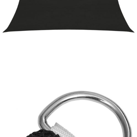
Време за доставка: 5 до 9 дни
Безплатна доставка до адрес при плащане по банков път
Цвят:
Черен
Материал:
HDPE (полиетилен с висока плътност)
Размери:
2,5 х 4 м (Д x Ш)
EAN code:
8720286102923
Форма:
Правоъгълна
Купи на изплащане
Credit calculator
Платно-сенник, 160 г/м², черно, 2,5x4 м, HDPE
Please select credit institution
Цена на продукта:
€18.00
Extraction of information from credit institutions
Предоставената таблица е с информационна цел.
Добавете продукта в количката си с бутона "Добави в