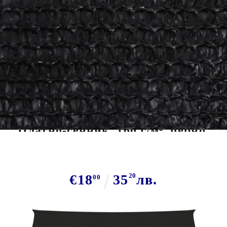
Tweet
Сподели
Платно-сенник, 160 г/м², черно,
2,5x4 м, HDPE
€18
35
20
лв.
00
В наличност: 31 бр.