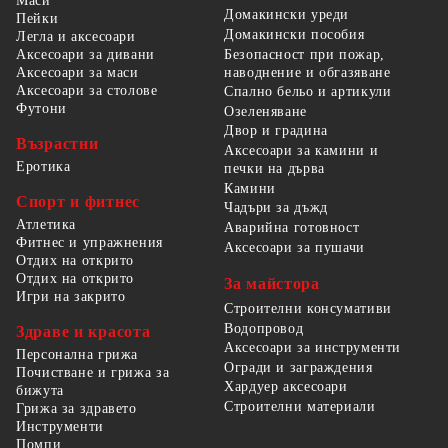
Маси
Домакински уреди
Пейки
Домакински пособия
Легла и аксесоари
Безопасност при пожар,
Аксесоари за дивани
наводнение и обгазяване
Аксесоари за маси
Аксесоари за столове
Спално бельо и артикули
Футони
Озеленяване
Двор и градина
Възрастни
Аксесоари за камини и
Еротика
печки на дърва
Камини
Спорт и фитнес
Чадъри за дъжд
Атлетика
Аварийна готовност
Фитнес и упражнения
Аксесоари за пушачи
Отдих на открито
Отдих на открито
За майстора
Игри на закрито
Строителни консумативи
Водопровод
Здраве и красота
Аксесоари за инструменти
Персонална грижа
Огради и заграждения
Почистване и грижа за
Хардуер аксесоари
бижута
Строителни материали
Грижа за здравето
Инструменти
Помпи