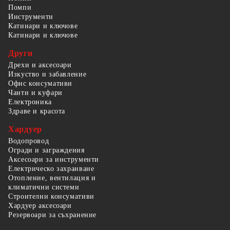
Помпи
Инструменти
Катинари и ключове
Катинари и ключове
Други
Дрехи и аксесоари
Изкуство и забавление
Офис консумативи
Чанти и куфари
Електроника
Здраве и красота
Хардуер
Водопровод
Огради и заграждения
Аксесоари за инструменти
Електрическо захранване
Отопление, вентилация и
климатични системи
Строителни консумативи
Хардуер аксесоари
Резервоари за съхранение