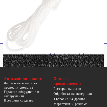
Закопчалки от неръждаема стомана на
всеки ъгъл
Включени 4 х 1,5 м PE въжета
Автомобили и части
Бизнес и
Части и аксесоари за
промишленост
превозни средства
Ресторантьорство
Гаражно оборудване и
Обработка на материали
инструменти
Търговия на дребно
Превозни средства
Маркетинг и реклама