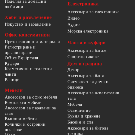
Изделия за домашни
Електроника
любимци
Аксесоари за електроника
Хоби и развлечение
Видео
Изкуство и забавление
Аудио
Морска електроника
Офис консумативи
Презентационни материали
Чанти и куфари
Регистриране и
Аксесоари за багаж
организиране
Спортни сакове
Office Equipment
Куфари
Дом и градина
Козметични и тоалетни
Декор
чанти
Аксесоари за баня
Раници
Сигурност за дома и
бизнеса
Мебели
Аксесоари за осветителни
Аксесоари за офис мебели
тела
Комплекти мебели
Мебели
Аксесоари за паравани за
Осветление
стая
Кухня и хранене
Външни мебели
Басейн и спа
Колички и островни
Аксесоари за битова
шкафове
техника