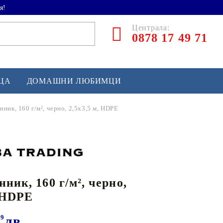
я!
Централа:
0878 17 49 71
ЕЦА
ДОМАШНИ ЛЮБИМЦИ
нник, 160 г/м², черно, 2,5x3,5 м, HDPE
ТЛЕТИКА
аскетбол
кс и бойни изкуства
ник, 160 г/м², черно,
йзбол и софтбол
, HDPE
кей и лакрос
сновно спортно оборудване
29
лв.