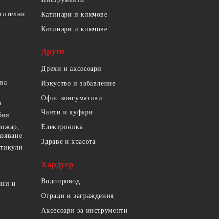
етителни
Катинари и ключове
Катинари и ключове
Други
Дрехи и аксесоари
ова
Изкуство и забавление
Офис консумативи
и
Чанти и куфари
бия
пожар,
Електроника
азяване
Здраве и красота
ртикули
Хардуер
Водопровод
ини и
Огради и заграждения
Аксесоари за инструменти