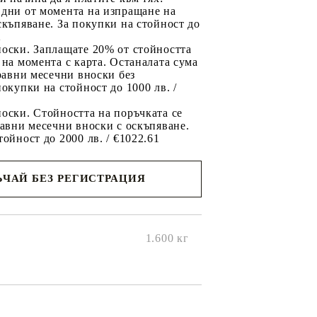
 дни от момента на изпращане на
скъпяване. За покупки на стойност до
2
носки. Заплащате 20% от стойността
 на момента с карта. Останалата сума
 равни месечни вноски без
покупки на стойност до 1000 лв. /
оски. Стойността на поръчката се
равни месечни вноски с оскъпяване.
тойност до 2000 лв. / €1022.61
ЧАЙ БЕЗ РЕГИСТРАЦИЯ
ще се
ките на
1.600
кг