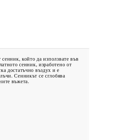
 сенник, който да използвате във
латното сенник, изработено от
ка достатъчно въздух и е
лъчи. Сенникът се сглобява
ните въжета.