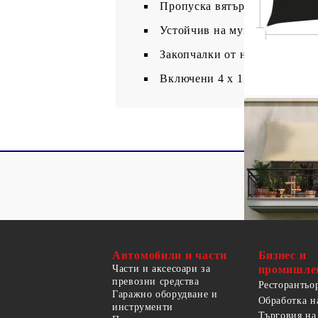
Пропуска вятър и дъжд
Устойчив на мухъл и UV, д
Закопчалки от неръждаема ст
Включени 4 х 1,5 м PE въжет
Автомобили и части
Бизнес и
Части и аксесоари за
промишле
превозни средства
Ресторантьо
Гаражно оборудване и
Обработка н
инструменти
Търговия на