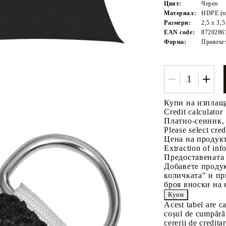
Цвят:
Черен
Материал:
HDPE (по
Размери:
2,5 x 3,
EAN code:
8720286
Форма:
Правоъг
Tweet
одели
Купи на изплащ
Credit calculator
Платно-сенник, 
Please select cred
Цена на продукт
Extraction of info
Предоставената
Добавете продук
количката" и пр
броя вноски на 
Acest tabel are c
coșul de cumpărăt
cererii de creditar