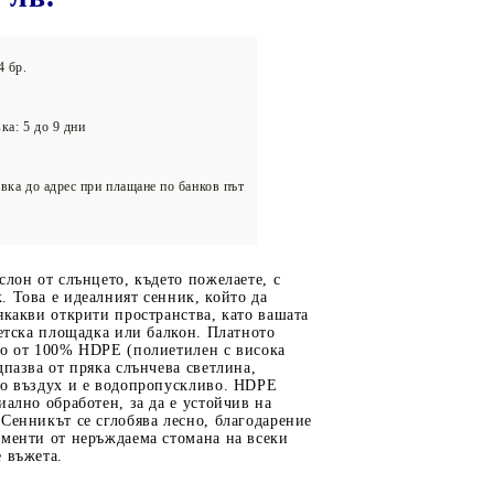
олейбол
4 бр.
ка: 5 до 9 дни
вка до адрес при плащане по банков път
слон от слънцето, където пожелаете, с
 Това е идеалният сенник, който да
якакви открити пространства, като вашата
детска площадка или балкон. Платното
но от 100% HDPE (полиетилен с висока
дпазва от пряка слънчева светлина,
но въздух и е водопропускливо. HDPE
иално обработен, за да е устойчив на
Сенникът се сглобява лесно, благодарение
ементи от неръждаема стомана на всеки
 въжета.