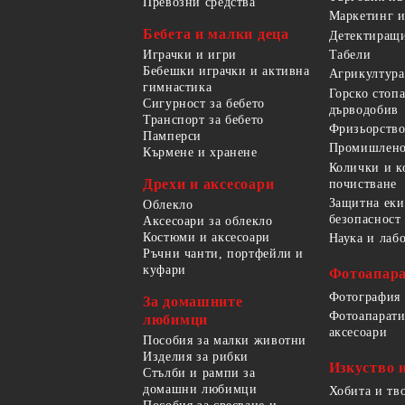
Превозни средства
Маркетинг и
Бебета и малки деца
Детектиращи
Играчки и игри
Табели
Бебешки играчки и активна
Агрикултура
гимнастика
Горско стоп
Сигурност за бебето
дърводобив
Транспорт за бебето
Фризьорство
Памперси
Промишлено
Кърмене и хранене
Колички и к
Дрехи и аксесоари
почистване
Защитна еки
Облекло
безопасност
Аксесоари за облекло
Костюми и аксесоари
Наука и лаб
Ръчни чанти, портфейли и
куфари
Фотоапара
Фотография
За домашните
Фотоапарати
любимци
аксесоари
Пособия за малки животни
Изделия за рибки
Изкуство 
Стълби и рампи за
домашни любимци
Хобита и тв