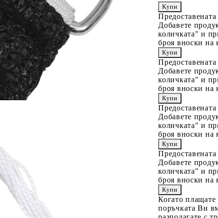
Предоставената
Добавете продук
количката" и пр
броя вноски на 
Предоставената
Добавете продук
количката" и пр
броя вноски на 
Предоставената
Добавете продук
количката" и пр
броя вноски на 
Предоставената
Добавете продук
количката" и пр
броя вноски на 
Когато плащате
поръчката Ви вм
разполагате с т