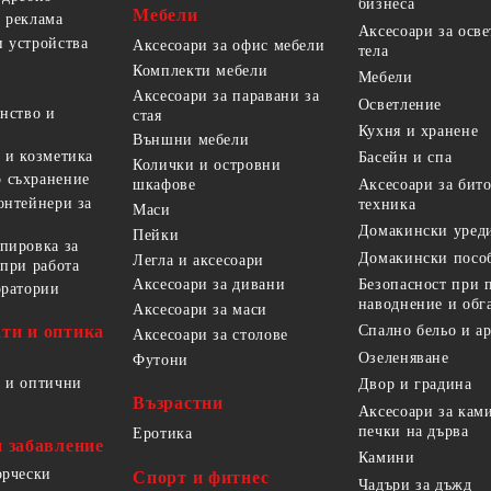
бизнеса
Мебели
 реклама
Аксесоари за осв
 устройства
Аксесоари за офис мебели
тела
Комплекти мебели
Мебели
Аксесоари за паравани за
Осветление
анство и
стая
Кухня и хранене
Външни мебели
 и козметика
Басейн и спа
Колички и островни
 съхранение
Аксесоари за бит
шкафове
онтейнери за
техника
Маси
Домакински уред
Пейки
пировка за
Домакински посо
Легла и аксесоари
 при работа
Безопасност при 
Аксесоари за дивани
оратории
наводнение и обг
Аксесоари за маси
ти и оптика
Спално бельо и а
Аксесоари за столове
Озеленяване
Футони
 и оптични
Двор и градина
Възрастни
Аксесоари за кам
печки на дърва
Еротика
и забавление
Камини
орчески
Спорт и фитнес
Чадъри за дъжд