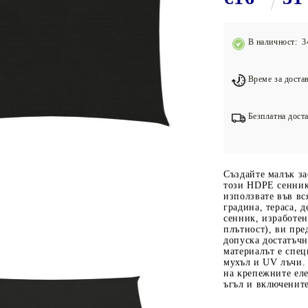
Подложки за фитнес уреди
В
Лостове за набиране
В наличност: 3
Силови кули
Йога и пилатес
Време за достав
Безплатна доста
Създайте малък за
този HDPE сенник.
използвате във вс
градина, тераса, 
сенник, изработе
плътност), ви пре
допуска достатъч
материалът е спец
мухъл и UV лъчи. 
на крепежните ел
ъгъл и включените