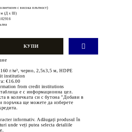
лиетилен с висока плътност)
5 м (Д x Ш)
102916
ълна
ане
160 г/м², черно, 2,5x3,5 м, HDPE
it institution
а:
€16.00
rmation from credit institutions
 таблица е с информационна цел.
та в количката си с бутона "Добави в
и поръчка ще можете да изберете
кредита.
aracter informativ. Adăugați produsul în
uri unde veți putea selecta detaliile
e.