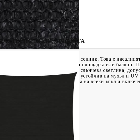
РАКТЕРИСТИКИ
РЕВЮТА
о, където пожелаете, с този HDPE сенник. Това е идеалният
ато вашата градина, тераса, детска площадка или балкон. П
лътност), ви предпазва от пряка слънчева светлина, допус
 е специално обработен, за да е устойчив на мухъл и UV 
е елементи от неръждаема стомана на всеки ъгъл и включе
 с висока плътност)
ита