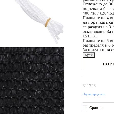
Отложено до 30
поръчката без о
400 лв. / €204,5
Плащане на 4 в
на поръчката си
се разделя на 3
оскъпяване. За 
€511.31
Плащане на 6 вн
разпределя в 6 
За покупки на с
ПОРЪ
Наш представител 
свърже с Вас в рам
работния ден!
311728
Оцени продукта
Сравни