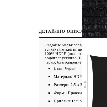
ДЕТАЙЛНО ОПИСАНИЕ
ХА
Създайте малък заслон от слънцет
всякакви открити пространства, к
100% HDPE (полиетилен с висока п
водопропускливо. HDPE материалът
лесно, благодарение на крепежнит
Цвят: Черен
Материал: HDPE (полиетилен
Размери: 2,5 x 3,5 м (Д x Ш)
Форма: Правоъгълна
Приблизително 90% UV защ