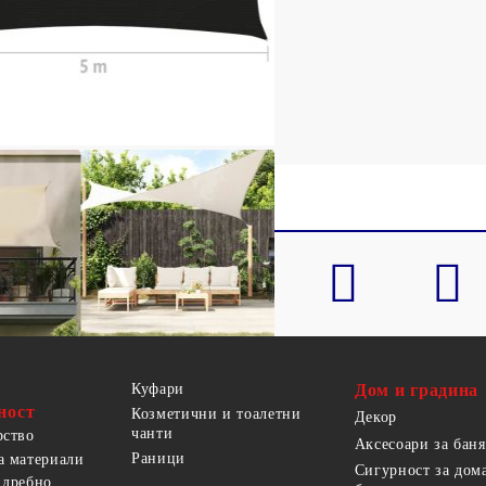
ишащ HDPE
омана на всеки ъгъл
а
Куфари
Дом и градина
ност
Козметични и тоалетни
Декор
чанти
рство
Аксесоари за баня
Раници
а материали
Сигурност за дом
 дребно