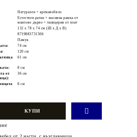
Натурален + кремавобяло
Естествен ратан + масивна рамка от
мангово дърво + тапицерия от плат
132 x 78 x 74 см (Ш x Д x В)
8719883731506
Памук
ката:
74 см
а:
120 см
кътника
61 см
ката:
8 см
та от
36 см
ица):
вницата
8 см
ане
ебел от 2 части, с възглавници,