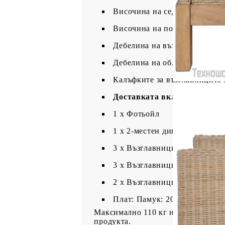
Височина на седалката от зем
Височина на подлакътника от
Дебелина на възглавницата за
Дебелина на облегалката: 8 с
Калъфките за възглавниците м
Доставката включва:
1 х Фотьойл
1 х 2-местен диван
3 x Възглавници за седалката
3 x Възглавници за облягане
2 х Възглавници
Плат: Памук: 20%, Полиесте
Максимално 110 кг на седалка. Съ
продукта.