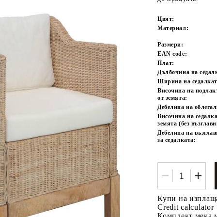
Цвят:
Материал:
Размери:
EAN code:
Плат:
Дълбочина на седал
Ширина на седалкат
Височина на подла
Tweet
одели
от земята:
Дебелина на облегал
Височина на седалка
земята (без възглавн
Дебелина на възгла
за седалката:
Купи на изплащ
Credit calculator
Комплект мека м