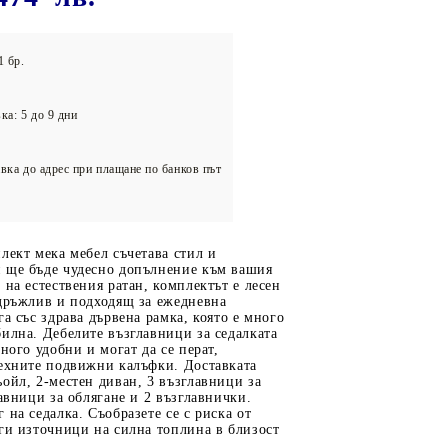
олейбол
1 бр.
ка: 5 до 9 дни
вка до адрес при плащане по банков път
лект мека мебел съчетава стил и
 ще бъде чудесно допълнение към вашия
 на естествения ратан, комплектът е лесен
здръжлив и подходящ за ежедневна
га със здрава дървена рамка, която е много
илна. Дебелите възглавници за седалката
много удобни и могат да се перат,
техните подвижни калъфки. Доставката
ойл, 2-местен диван, 3 възглавници за
лавници за облягане и 2 възглавнички.
 на седалка. Съобразете се с риска от
ги източници на силна топлина в близост