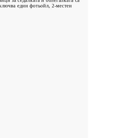
ици за седалката и облегалката са
включва един фотьойл, 2-местен