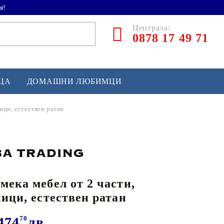
я!
Централа:
0878 17 49 71
ЕЦА
ДОМАШНИ ЛЮБИМЦИ
ници, естествен ратан
ТЛЕТИКА
аскетбол
кс и бойни изкуства
мека мебел от 2 части,
йзбол и софтбол
ници, естествен ратан
кей и лакрос
сновно спортно оборудване
474
70
лв.