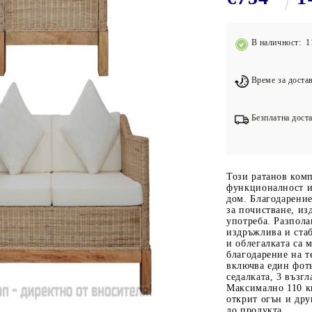
Подложки за фитнес уреди
В
Лостове за набиране
В наличност: 1
Силови кули
Йога и пилатес
Време за достав
Безплатна доста
Този ратанов комп
функционалност и
дом. Благодарение
за почистване, и
употреба. Разпола
издръжлива и стаб
и облегалката са 
благодарение на 
включва един фоть
седалката, 3 възг
Максимално 110 кг
открит огън и дру
до продукта.