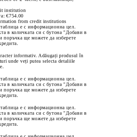
it institution
а:
€754.00
rmation from credit institutions
 таблица е с информационна цел.
та в количката си с бутона "Добави в
и поръчка ще можете да изберете
кредита.
aracter informativ. Adăugați produsul în
uri unde veți putea selecta detaliile
e.
 таблица е с информационна цел.
та в количката си с бутона "Добави в
и поръчка ще можете да изберете
кредита.
 таблица е с информационна цел.
та в количката си с бутона "Добави в
и поръчка ще можете да изберете
кредита.
 таблица е с информационна цел.