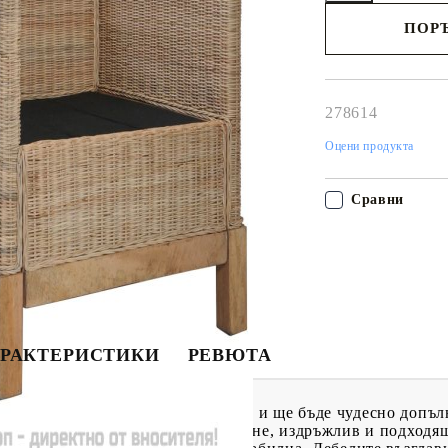
ПОРЪ
Наш представител 
свърже с Вас в рам
работния ден!
278614
Оцени продукта
Сравни
РАКТЕРИСТИКИ
РЕВЮТА
л съчетава стил и функционалност и ще бъде чудесно допъ
н, комплектът е лесен за почистване, издръжлив и подходя