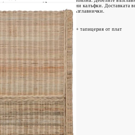
а, която е много издръжлива и стабилна. Дебелите възглавн
, благодарение на техните подвижни калъфки. Доставката 
, 3 възглавници за облягане и 2 възглавнички.
яло
 масивна рамка от мангово дърво + тапицерия от плат
 Д x В)
см
ята (без възглавница): 36 см
 земята: 61 см
x Д x В)
см