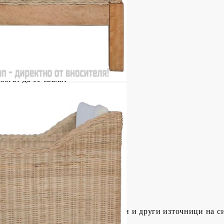
ята (без възглавница): 36 см
 земята: 61 см
 седалката: 8 см
м
огат да се свалят
р: 80%
образете се с риска от открит огън и други източници на с