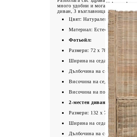
Разполага със здрава дървена рамк
много удобни и могат да се перат
диван, 3 възглавници за седалката
Цвят: Натурален + кремавоб
Материал: Естествен ратан +
Фотьойл:
Размери: 72 x 78 x 74 см (Ш x
Ширина на седалката: 60 см
Дълбочина на седалката: 74 
Височина на седалката от зем
Височина на подлакътника от
2-местен диван:
Размери: 132 x 78 x 74 см (Ш 
Ширина на седалката: 120 см
Дълбочина на седалката: 74 