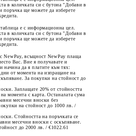
та в количката си с бутона "Добави в
и поръчка ще можете да изберете
кредита.
 таблица е с информационна цел.
та в количката си с бутона "Добави в
и поръчка ще можете да изберете
кредита.
 с NewPay, всъщност NewPay плаща
есто Вас. Вие я получавате и
ри начина да я платите към тях:
 дни от момента на изпращане на
скъпяване. За покупки на стойност до
2
носки. Заплащате 20% от стойността
 на момента с карта. Останалата сума
 равни месечни вноски без
покупки на стойност до 1000 лв. /
оски. Стойността на поръчката се
равни месечни вноски с оскъпяване.
тойност до 2000 лв. / €1022.61