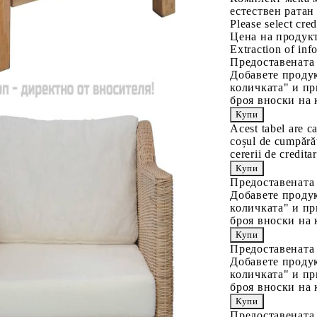
естествен ратан
Please select cred
Цена на продукт
Extraction of info
Предоставената
Добавете продук
количката" и пр
броя вноски на 
Acest tabel are c
coșul de cumpărăt
cererii de creditar
Предоставената
Добавете продук
количката" и пр
броя вноски на 
Предоставената
Добавете продук
количката" и пр
броя вноски на 
Предоставената