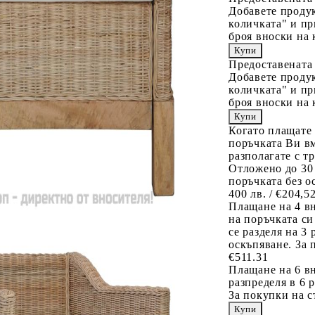
Добавете продук
количката" и пр
броя вноски на 
Предоставената
Добавете продук
количката" и пр
броя вноски на 
Когато плащате
поръчката Ви вм
разполагате с т
Отложено до 30
поръчката без о
400 лв. / €204,5
Плащане на 4 в
на поръчката си
се разделя на 3
оскъпяване. За 
€511.31
Плащане на 6 вн
разпределя в 6 
За покупки на с