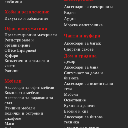
любимци
Аксесоари за електроника
Хоби и развлечение
Видео
Изкуство и забавление
Аудио
Морска електроника
Офис консумативи
Презентационни материали
Чанти и куфари
Регистриране и
Аксесоари за багаж
организиране
Спортни сакове
Office Equipment
Куфари
Дом и градина
Козметични и тоалетни
Декор
чанти
Аксесоари за баня
Раници
Сигурност за дома и
бизнеса
Мебели
Аксесоари за осветителни
Аксесоари за офис мебели
тела
Комплекти мебели
Мебели
Аксесоари за паравани за
Осветление
стая
Кухня и хранене
Външни мебели
Басейн и спа
Колички и островни
Аксесоари за битова
шкафове
техника
Маси
Домакински уреди