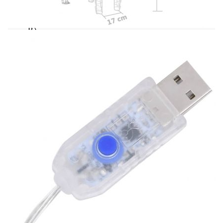
Цялостна дължина: 130 см
Размери на елена: 18 x 8,5 x 55 см (Д x Ш x
В)
Размери на шейната: 52 x 28 x 34 см (Д x Ш
x В)
Дължина на кабела: 5 м
Брой светодиоди: 160
Напрежение: 5 V
Мощност: 5 W
С енергоспестяващи и издръжливи
светодиоди
За употреба на закрито и открито
Необходимо сглобяване: Да
Този уред не е предназначен за използване от
лица (включително деца) с намалени физически,
сетивни или умствени способности или с