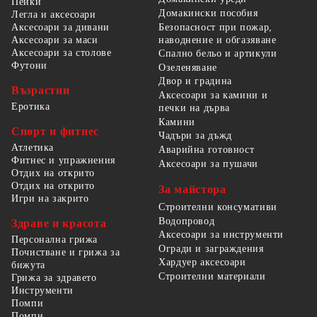
Пейки
Домакински пособия
Легла и аксесоари
Безопасност при пожар,
Аксесоари за дивани
наводнение и обгазяване
Аксесоари за маси
Аксесоари за столове
Спално бельо и артикули
Футони
Озеленяване
Двор и градина
Възрастни
Аксесоари за камини и
Еротика
печки на дърва
Камини
Спорт и фитнес
Чадъри за дъжд
Атлетика
Аварийна готовност
Фитнес и упражнения
Аксесоари за пушачи
Отдих на открито
Отдих на открито
За майстора
Игри на закрито
Строителни консумативи
Водопровод
Здраве и красота
Аксесоари за инструменти
Персонална грижа
Огради и заграждения
Почистване и грижа за
Хардуер аксесоари
бижута
Строителни материали
Грижа за здравето
Инструменти
Помпи
Помпи