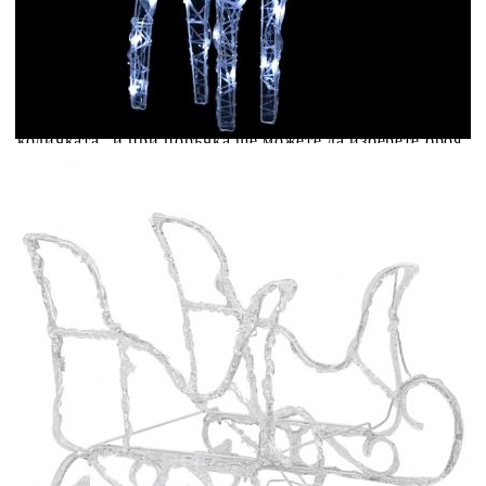
Добавете продукта в количката си с бутона "Добави в
количката" и при поръчка ще можете да изберете броя
вноски на кредита.
Предоставената таблица е с информационна цел.
Добавете продукта в количката си с бутона "Добави в
количката" и при поръчка ще можете да изберете броя
вноски на кредита.
Когато плащате с NewPay, всъщност NewPay плаща
поръчката Ви вместо Вас. Вие я получавате и
разполагате с три начина да я платите към тях:
Отложено до 30 дни от момента на изпращане на
поръчката без оскъпяване. За покупки на стойност до
400 лв. / €204,52
Плащане на 4 вноски. Заплащате 20% от стойността на
поръчката си на момента с карта. Останалата сума се
разделя на 3 равни месечни вноски без оскъпяване. За
покупки на стойност до 1000 лв. / €511.31
Плащане на 6 вноски. Стойността на поръчката се
разпределя в 6 равни месечни вноски с оскъпяване. За
покупки на стойност до 2000 лв. / €1022.61