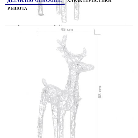
ДЕТАЙЛНО ОПИСАНИЕ
ХАРАКТЕРИСТИКИ
РЕВЮТА
Украсете вашата градина или къща с тази
уникална колекция. Тази коледна украса с 2
елена и шейна, съчетана със студена бяла
светлина, разкрива истинската красота на
сезона! Изработен от акрил и PVC около
метална рамка, този светещ северен елен е
идеално устойчив на атмосферни влияния през
празничния сезон. Предварително е осветен със
160 LED лампи, които са енергийно ефективни
и дълготрайни. Забележка:Продуктът има USB
конектор, но не е включен сертифициран
източник на захранване от 5V USB Включеното
USB не е водоустойчиво, така че тази част
трябва да избягва водата, но благодарение на 5-
метровия кабел украсата може да се използва на
открито, тъй като кабелът и продуктът са
водоустойчиви.
Цветна температура: Студена светлина
Материал: Акрил, стомана, PVC