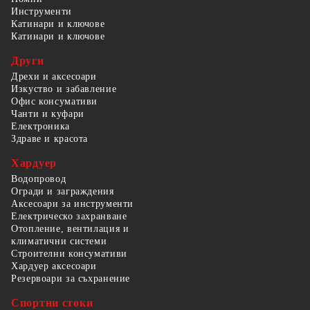
Инструменти
Катинари и ключове
Катинари и ключове
Други
Дрехи и аксесоари
Изкуство и забавление
Офис консумативи
Чанти и куфари
Електроника
Здраве и красота
Хардуер
Водопровод
Огради и заграждения
Аксесоари за инструменти
Електрическо захранване
Отопление, вентилация и
климатични системи
Строителни консумативи
Хардуер аксесоари
Резервоари за съхранение
Спортни стоки