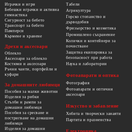
Табели
Играчки и игри
Бебешки играчки и активна
Агрикултура
гимнастика
Горско стопанство и
Сигурност за бебето
дърводобив
Транспорт за бебето
Фризьорство и козметика
Памперси
Промишлено съхранение
Кърмене и хранене
Колички и контейнери за
Дрехи и аксесоари
почистване
Защитна екипировка за
Облекло
безопасност при работа
Аксесоари за облекло
Костюми и аксесоари
Наука и лаборатории
Ръчни чанти, портфейли и
куфари
Фотоапарати и оптика
Фотография
За домашните любимци
Фотоапарати и оптични
Пособия за малки животни
аксесоари
Изделия за рибки
Стълби и рампи за
Изкуство и забавление
домашни любимци
Пособия за сресване и
Хобита и творчески занаяти
постригване на домашни
Партита и празненства
любимци
Изделия за домашни
Електроника