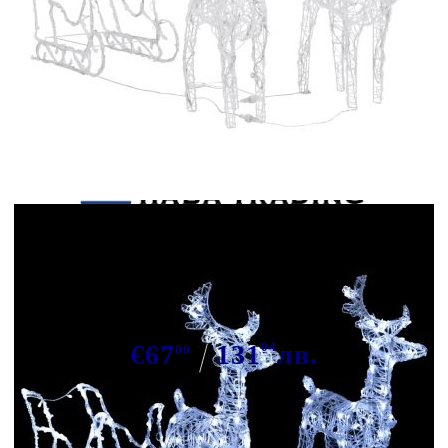
Tweet
Сподели
Коледна украса елени с шейна,
160 LED, 130 см, акрил
€67
131
04
лв.
00
В наличност: 66 бр.