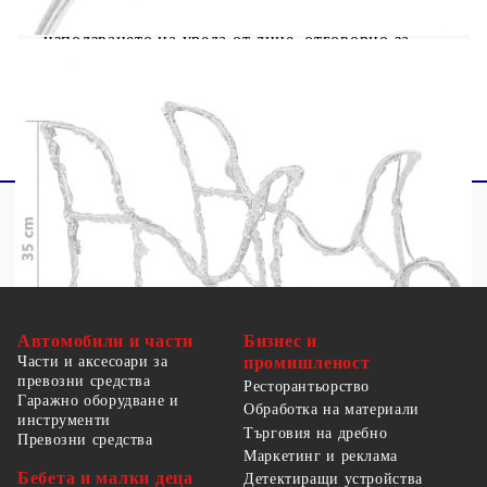
недостатъчен опит и познания, освен ако не са
получили надзор или инструкции за
използването на уреда от лице, отговорно за
тяхната безопасност. Този продукт не е играчка.
Не позволявайте на деца да си играят с уреда.
Автомобили и части
Бизнес и
Части и аксесоари за
промишленост
превозни средства
Ресторантьорство
Гаражно оборудване и
Обработка на материали
инструменти
Търговия на дребно
Превозни средства
Маркетинг и реклама
Бебета и малки деца
Детектиращи устройства