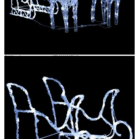
Време за доставка: 5 до 9 дни
Безплатна доставка до адрес при плащане по банков път
Материал:
Акрил, стомана, PVC
EAN code:
8720286005842
Мощност:
5 W
Напрежение:
5 V
Дължина на кабела:
5 м
Необходимо сглобяване:
Да
Цветна температура:
Студена светлина
Брой светодиоди:
160
Размери на шейната:
52 x 28 x 34 см (Д x Ш x В)
Размери на елена:
18 x 8,5 x 55 см (Д x Ш x В)
Цялостна дължина:
130 см
Купи на изплащане
Credit calculator