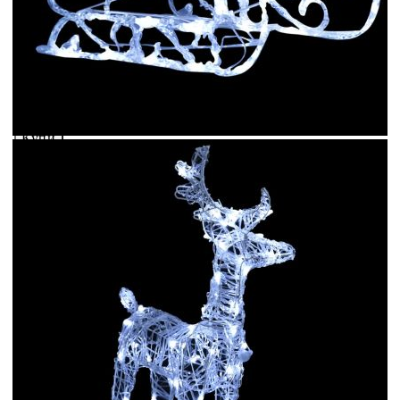
Коледна украса елени с шейна, 160 LED, 130 см, акрил
Please select credit institution
Цена на продукта:
€67.00
Extraction of information from credit institutions
Предоставената таблица е с информационна цел.
Добавете продукта в количката си с бутона "Добави в
количката" и при поръчка ще можете да изберете броя
вноски на кредита.
Acest tabel are caracter informativ. Adăugați produsul în
coșul de cumpărături unde veți putea selecta detaliile
cererii de creditare.
Предоставената таблица е с информационна цел.
Добавете продукта в количката си с бутона "Добави в
количката" и при поръчка ще можете да изберете броя
вноски на кредита.
Предоставената таблица е с информационна цел.
Добавете продукта в количката си с бутона "Добави в
количката" и при поръчка ще можете да изберете броя
вноски на кредита.
Предоставената таблица е с информационна цел.