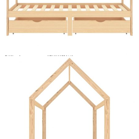
Време за доставка: 5 до 9 дни
Безплатна доставка до адрес при плащане по банков път
Материал:
Борово дърво масив
EAN code:
8720286556412
Общи размери:
206 x 97 x 140 cм (Д x Ш x В)
За матрак с размери:
90 x 200 см (Ш x Д) (матрак не е включен)
Купи на изплащане
Credit calculator
Рамка за детско легло с чекмеджета, бор масив, 90х200
см
Please select credit institution
Цена на продукта:
€178.00
Extraction of information from credit institutions
Предоставената таблица е с информационна цел.
Добавете продукта в количката си с бутона "Добави в