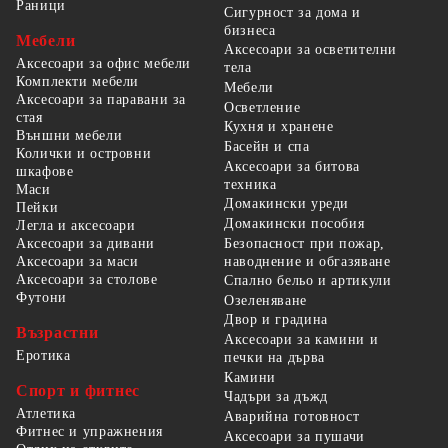
Раници
Сигурност за дома и
бизнеса
Мебели
Аксесоари за осветителни
Аксесоари за офис мебели
тела
Комплекти мебели
Мебели
Аксесоари за паравани за
Осветление
стая
Кухня и хранене
Външни мебели
Басейн и спа
Колички и островни
Аксесоари за битова
шкафове
техника
Маси
Домакински уреди
Пейки
Домакински пособия
Легла и аксесоари
Безопасност при пожар,
Аксесоари за дивани
наводнение и обгазяване
Аксесоари за маси
Аксесоари за столове
Спално бельо и артикули
Футони
Озеленяване
Двор и градина
Възрастни
Аксесоари за камини и
Еротика
печки на дърва
Камини
Спорт и фитнес
Чадъри за дъжд
Атлетика
Аварийна готовност
Фитнес и упражнения
Аксесоари за пушачи