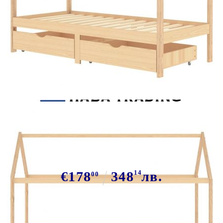
Tweet
Сподели
Рамка за детско легло с
чекмеджета, бор масив, 90х200 см
€178
348
14
лв.
00
В наличност: 3 бр.