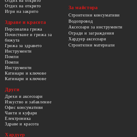
Отдих на открито
Отдих на открито
За майстора
Игри на закрито
Строителни консумативи
Водопровод
Здраве и красота
Аксесоари за инструменти
Персонална грижа
Огради и заграждения
Почистване и грижа за
Хардуер аксесоари
бижута
Строителни материали
Грижа за здравето
Инструменти
Помпи
Помпи
Инструменти
Катинари и ключове
Катинари и ключове
Други
Дрехи и аксесоари
Изкуство и забавление
Офис консумативи
Чанти и куфари
Електроника
Здраве и красота
Хардуер