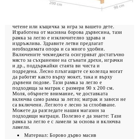
Леглото е елегантно проектирано с рамка тип
къщичка на дърво, където можете да закачите
завеси, за да създадете уединение за вашето
дете. Може да се използва и като книга за
четене или къщичка за игра за вашето дете.
Изработена от масивна борова дървесина, тази
рамка за легло е изключително здрава и
издръжлива. Здравите летви предлагат
необходимата опора и са много удобни.
Включените чекмеджета осигуряват достатъчно
място за съхранение на сгънати дрехи, играчки
и др., поддържайки стаята ви чиста и
подредена. Лесно плъзгащите се колелца могат
да работят както върху мокет, така и върху
дървени подове. Тази рамка за легло е
подходяща за матрак с размери 90 x 200 см.
Моля, обърнете внимание, че доставката
включва само рамка за легло; матрак и завеси не
са включени. Леглото е лесно за сглобяване.
Можете да разгледате нашия магазин за
подходящи матраци. Полезно е да знаете: Тази
рамка за легло е с ламели за основа и включва
ламели.
Материал: Борово дърво масив