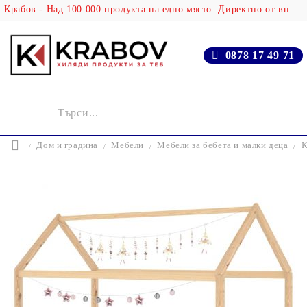
Крабов - Над 100 000 продукта на едно място. Директно от вносителя!
0878 17 49 71
Дом и градина
Мебели
Мебели за бебета и малки деца
К