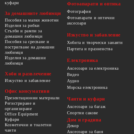
куфари
Фотоапарати и оптика
Фотография
За домашните любимци
Фотоапарати и оптични
Пособия за малки животни
аксесоари
Изделия за рибки
Стълби и рампи за
Изкуство и забавление
домашни любимци
Пособия за сресване и
Хобита и творчески занаяти
постригване на домашни
Партита и празненства
любимци
Изделия за домашни
Електроника
любимци
Аксесоари за електроника
Хоби и развлечение
Видео
Изкуство и забавление
Аудио
Морска електроника
Офис консумативи
Презентационни материали
Чанти и куфари
Регистриране и
Аксесоари за багаж
организиране
Спортни сакове
Office Equipment
Куфари
Дом и градина
Козметични и тоалетни
Декор
чанти
Аксесоари за баня