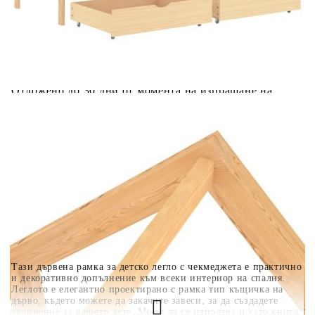
количката" и при поръчка ще можете да изберете броя
вноски на кредита.
Когато плащате с NewPay, всъщност NewPay плаща
поръчката Ви вместо Вас. Вие я получавате и
разполагате с три начина да я платите към тях:
Отложено до 30 дни от момента на изпращане на
поръчката без оскъпяване. За покупки на стойност до
400 лв. / €204,52
Плащане на 4 вноски. Заплащате 20% от стойността на
поръчката си на момента с карта. Останалата сума се
разделя на 3 равни месечни вноски без оскъпяване. За
покупки на стойност до 1000 лв. / €511.31
Плащане на 6 вноски. Стойността на поръчката се
разпределя в 6 равни месечни вноски с оскъпяване. За
покупки на стойност до 2000 лв. / €1022.61
Тази дървена рамка за детско легло с чекмеджета е практично
и декоративно допълнение към всеки интериор на спалня.
Леглото е елегантно проектирано с рамка тип къщичка на
дърво, където можете да закачите завеси, за да създадете
уединение за вашето дете. Може да се използва и като книга