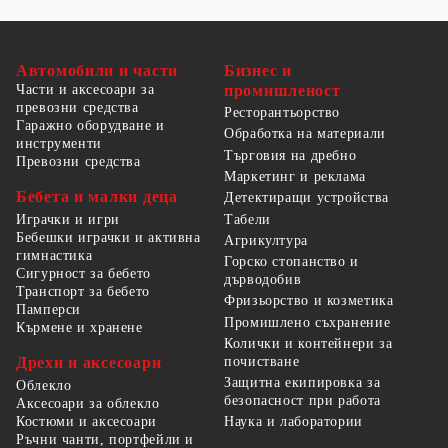
Автомобили и части
Бизнес и
Части и аксесоари за
промишленост
превозни средства
Ресторантьорство
Гаражно оборудване и
Обработка на материали
инструменти
Търговия на дребно
Превозни средства
Маркетинг и реклама
Бебета и малки деца
Детектиращи устройства
Табели
Играчки и игри
Бебешки играчки и активна
Агрикултура
гимнастика
Горско стопанство и
Сигурност за бебето
дърводобив
Транспорт за бебето
Фризьорство и козметика
Памперси
Промишлено съхранение
Кърмене и хранене
Колички и контейнери за
Дрехи и аксесоари
почистване
Защитна екипировка за
Облекло
безопасност при работа
Аксесоари за облекло
Костюми и аксесоари
Наука и лаборатории
Ръчни чанти, портфейли и