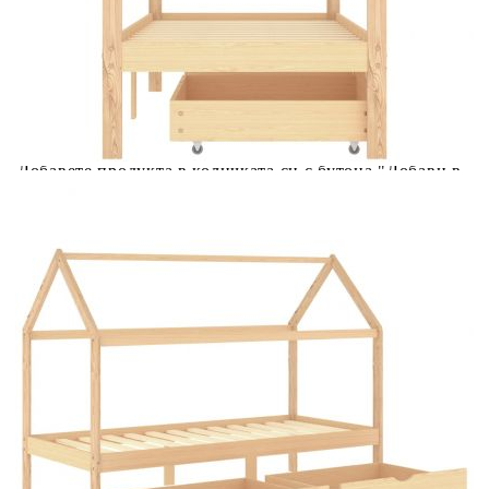
количката" и при поръчка ще можете да изберете броя
вноски на кредита.
Acest tabel are caracter informativ. Adăugați produsul în
coșul de cumpărături unde veți putea selecta detaliile
cererii de creditare.
Предоставената таблица е с информационна цел.
Добавете продукта в количката си с бутона "Добави в
количката" и при поръчка ще можете да изберете броя
вноски на кредита.
Предоставената таблица е с информационна цел.
Добавете продукта в количката си с бутона "Добави в
количката" и при поръчка ще можете да изберете броя
вноски на кредита.
Предоставената таблица е с информационна цел.
Добавете продукта в количката си с бутона "Добави в
количката" и при поръчка ще можете да изберете броя
вноски на кредита.
Предоставената таблица е с информационна цел.
Добавете продукта в количката си с бутона "Добави в