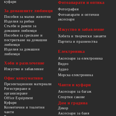
куфари
Фотоапарати и оптика
Фотография
За домашните любимци
Фотоапарати и оптични
Пособия за малки животни
аксесоари
Изделия за рибки
Стълби и рампи за
Изкуство и забавление
домашни любимци
Пособия за сресване и
Хобита и творчески занаяти
постригване на домашни
Партита и празненства
любимци
Изделия за домашни
Електроника
любимци
Аксесоари за електроника
Хоби и развлечение
Видео
Изкуство и забавление
Аудио
Морска електроника
Офис консумативи
Презентационни материали
Чанти и куфари
Регистриране и
Аксесоари за багаж
организиране
Спортни сакове
Office Equipment
Куфари
Дом и градина
Козметични и тоалетни
Декор
чанти
Аксесоари за баня