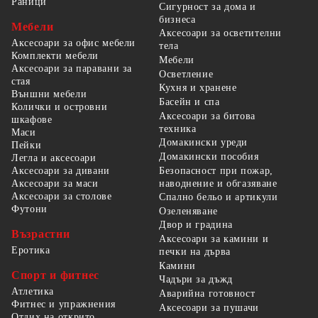
Раници
Сигурност за дома и
бизнеса
Мебели
Аксесоари за осветителни
Аксесоари за офис мебели
тела
Комплекти мебели
Мебели
Аксесоари за паравани за
Осветление
стая
Кухня и хранене
Външни мебели
Басейн и спа
Колички и островни
Аксесоари за битова
шкафове
техника
Маси
Домакински уреди
Пейки
Домакински пособия
Легла и аксесоари
Безопасност при пожар,
Аксесоари за дивани
наводнение и обгазяване
Аксесоари за маси
Аксесоари за столове
Спално бельо и артикули
Футони
Озеленяване
Двор и градина
Възрастни
Аксесоари за камини и
Еротика
печки на дърва
Камини
Спорт и фитнес
Чадъри за дъжд
Атлетика
Аварийна готовност
Фитнес и упражнения
Аксесоари за пушачи
Отдих на открито