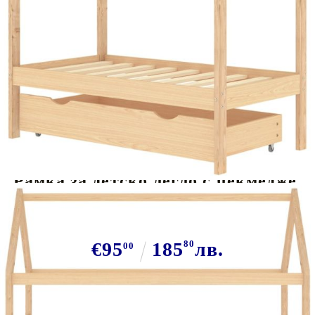
Tweet
Сподели
Рамка за детско легло с чекмедже,
бор масив, 70x140 см
€95
185
80
лв.
00
В наличност: 41 бр.