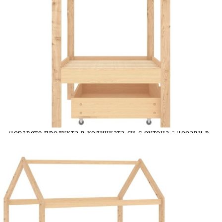
количката" и при поръчка ще можете да изберете броя
вноски на кредита.
Acest tabel are caracter informativ. Adăugați produsul în
coșul de cumpărături unde veți putea selecta detaliile
cererii de creditare.
Предоставената таблица е с информационна цел.
Добавете продукта в количката си с бутона "Добави в
количката" и при поръчка ще можете да изберете броя
вноски на кредита.
Предоставената таблица е с информационна цел.
Добавете продукта в количката си с бутона "Добави в
количката" и при поръчка ще можете да изберете броя
вноски на кредита.
Предоставената таблица е с информационна цел.
Добавете продукта в количката си с бутона "Добави в
количката" и при поръчка ще можете да изберете броя
вноски на кредита.
Предоставената таблица е с информационна цел.