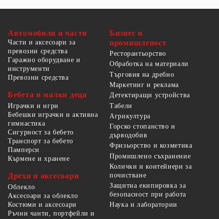
Автомобили и части
Бизнес и
Части и аксесоари за
промишленост
превозни средства
Ресторантьорство
Гаражно оборудване и
Обработка на материали
инструменти
Търговия на дребно
Превозни средства
Маркетинг и реклама
Бебета и малки деца
Детектиращи устройства
Табели
Играчки и игри
Бебешки играчки и активна
Агрикултура
гимнастика
Горско стопанство и
Сигурност за бебето
дърводобив
Транспорт за бебето
Фризьорство и козметика
Памперси
Промишлено съхранение
Кърмене и хранене
Колички и контейнери за
Дрехи и аксесоари
почистване
Защитна екипировка за
Облекло
безопасност при работа
Аксесоари за облекло
Костюми и аксесоари
Наука и лаборатории
Ръчни чанти, портфейли и