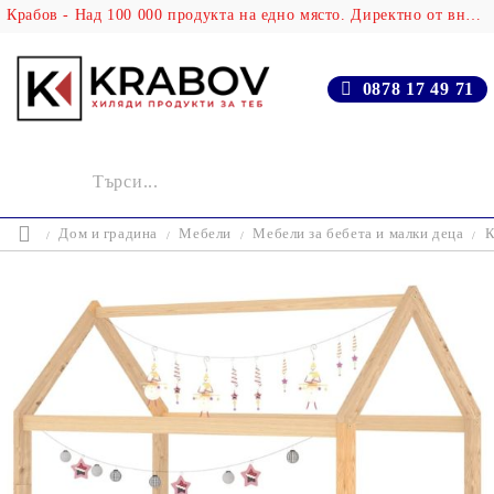
Крабов - Над 100 000 продукта на едно място. Директно от вносителя!
0878 17 49 71
Дом и градина
Мебели
Мебели за бебета и малки деца
К