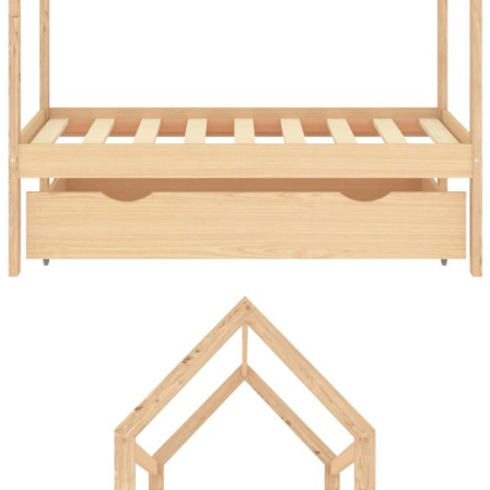
Време за доставка: 5 до 9 дни
Безплатна доставка до адрес при плащане по банков път
Материал:
Борово дърво масив
EAN code:
8720286556399
Общи размери:
146 x 77 x 140 см (Д x Ш x В)
Размери на подходящ
70 х 140 см (Ш х Д) (матрак не е
матрак:
включен)
Купи на изплащане
Credit calculator
Рамка за детско легло с чекмедже, бор масив, 70x140
см
Please select credit institution
Цена на продукта:
€95.00
Extraction of information from credit institutions
Предоставената таблица е с информационна цел.
Добавете продукта в количката си с бутона "Добави в