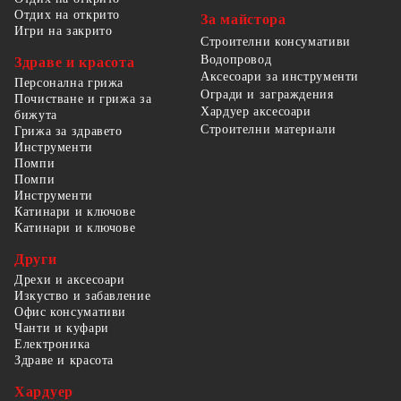
Отдих на открито
За майстора
Игри на закрито
Строителни консумативи
Водопровод
Здраве и красота
Аксесоари за инструменти
Персонална грижа
Огради и заграждения
Почистване и грижа за
Хардуер аксесоари
бижута
Строителни материали
Грижа за здравето
Инструменти
Помпи
Помпи
Инструменти
Катинари и ключове
Катинари и ключове
Други
Дрехи и аксесоари
Изкуство и забавление
Офис консумативи
Чанти и куфари
Електроника
Здраве и красота
Хардуер