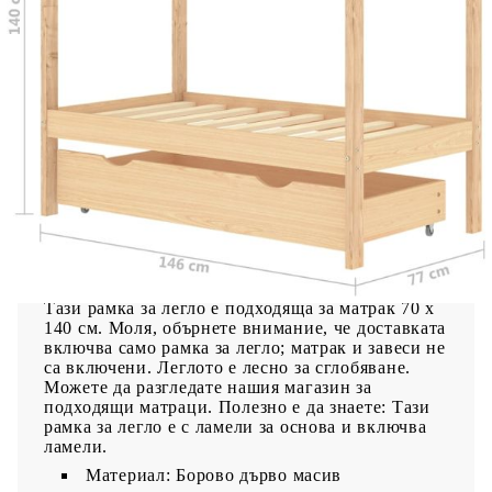
декор на спалня. Леглото е елегантно
проектирано с рамка тип къщичка на дърво,
където можете да закачите завеси, за да
създадете уединение за вашето дете. Може да се
използва и като книга за четене или къщичка за
игра за вашето дете. Изработена от масивна
борова дървесина, тази рамка за легло е
изключително здрава и издръжлива. Здравите
летви предлагат необходимата опора и са много
удобни. Включеното чекмедже за легло с 2
дръжки осигурява достатъчно място за
съхранение на сгънати дрехи, играчки и др.,
поддържайки стаята ви чиста и подредена.
Лесно плъзгащите се колелца могат да работят
както върху мокет, така и върху дървени подове.
Тази рамка за легло е подходяща за матрак 70 x
140 см. Моля, обърнете внимание, че доставката
включва само рамка за легло; матрак и завеси не
са включени. Леглото е лесно за сглобяване.
Можете да разгледате нашия магазин за
подходящи матраци. Полезно е да знаете: Тази
рамка за легло е с ламели за основа и включва
ламели.
Материал: Борово дърво масив