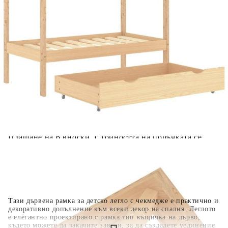
Добавете продукта в количката си с бутона "Добави в
количката" и при поръчка ще можете да изберете броя
вноски на кредита.
Когато плащате с NewPay, всъщност NewPay плаща
поръчката Ви вместо Вас. Вие я получавате и
разполагате с три начина да я платите към тях:
Отложено до 30 дни от момента на изпращане на
поръчката без оскъпяване. За покупки на стойност до
400 лв. / €204,52
Плащане на 4 вноски. Заплащате 20% от стойността на
поръчката си на момента с карта. Останалата сума се
разделя на 3 равни месечни вноски без оскъпяване. За
покупки на стойност до 1000 лв. / €511.31
Плащане на 6 вноски. Стойността на поръчката се
разпределя в 6 равни месечни вноски с оскъпяване. За
покупки на стойност до 2000 лв. / €1022.61
Тази дървена рамка за детско легло с чекмедже е практично и
декоративно допълнение към всеки декор на спалня. Леглото
е елегантно проектирано с рамка тип къщичка на дърво,
където можете да закачите завеси, за да създадете уединение