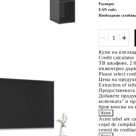
Размери:
EAN code:
Необходимо сглобяв
Купи на изплащ
Credit calculator
Tweet
одели
ТВ шкафове, 2 б
инженерно дър
Please select cred
Цена на продукт
Extraction of info
Предоставената
Добавете продук
количката" и пр
броя вноски на 
Acest tabel are c
coșul de cumpărăt
cererii de creditar