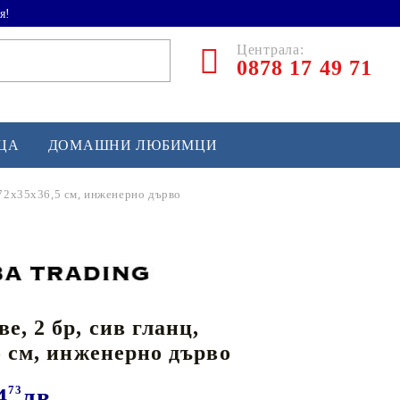
я!
Централа:
0878 17 49 71
ЕЦА
ДОМАШНИ ЛЮБИМЦИ
 72x35x36,5 см, инженерно дърво
ТЛЕТИКА
аскетбол
кс и бойни изкуства
е, 2 бр, сив гланц,
йзбол и софтбол
5 см, инженерно дърво
кей и лакрос
сновно спортно оборудване
4
73
лв.