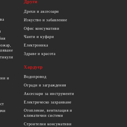
Други
Дрехи и аксесоари
ова
Изкуство и забавление
Офис консумативи
и
Чанти и куфари
бия
пожар,
Електроника
азяване
Здраве и красота
ртикули
Хардуер
Водопровод
ини и
Огради и заграждения
Аксесоари за инструменти
Електрическо захранване
ст
Отопление, вентилация и
ачи
климатични системи
Строителни консумативи