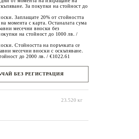
 дни от момента на изпращане на
скъпяване. За покупки на стойност до
2
носки. Заплащате 20% от стойността
 на момента с карта. Останалата сума
 равни месечни вноски без
покупки на стойност до 1000 лв. /
оски. Стойността на поръчката се
равни месечни вноски с оскъпяване.
тойност до 2000 лв. / €1022.61
ЧАЙ БЕЗ РЕГИСТРАЦИЯ
ще се
ките на
23.520
кг