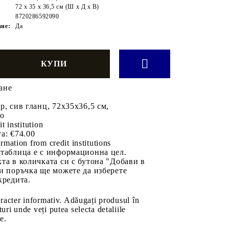
72 x 35 x 36,5 см (Ш x Д x В)
8720286592090
ане:
Да
ане
р, сив гланц, 72x35x36,5 см,
во
it institution
а:
€74.00
rmation from credit institutions
 таблица е с информационна цел.
та в количката си с бутона "Добави в
и поръчка ще можете да изберете
кредита.
aracter informativ. Adăugați produsul în
uri unde veți putea selecta detaliile
e.