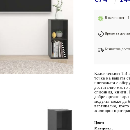
Подложки за фитнес уреди
В
Лостове за набиране
В наличност: 4 
Силови кули
Йога и пилатес
Време за достав
Безплатна доста
Класическият ТВ 
точка на вашата с
поставката е обор
достатъчно място 
списания, книги,
добре организира
модулът може да 
вертикално, което
жилищно простра
Цвят:
Материал: