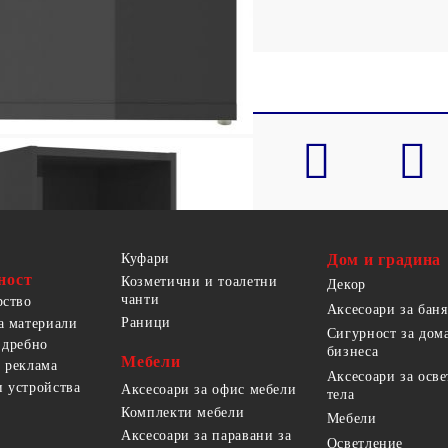
Куфари
Дом и градина
ност
Козметични и тоалетни
Декор
чанти
рство
Аксесоари за баня
Раници
а материали
Сигурност за дом
 дребно
бизнеса
Мебели
 реклама
Аксесоари за осв
 устройства
Аксесоари за офис мебели
тела
Комплекти мебели
Мебели
Аксесоари за паравани за
Осветление