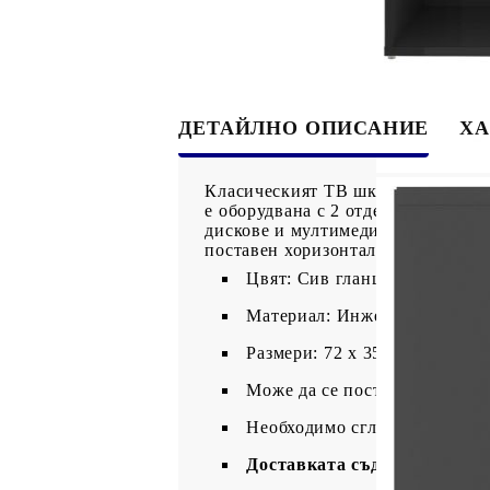
ДЕТАЙЛНО ОПИСАНИЕ
ХА
Класическият ТВ шкаф е предназна
е оборудвана с 2 отделения, пред
дискове и мултимедийни устройст
поставен хоризонтално или верти
Цвят: Сив гланц
Материал: Инженерно дърво
Размери: 72 x 35 x 36,5 см (Ш
Може да се постави хоризон
Необходимо сглобяване: Да
Доставката съдържа: