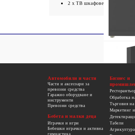
2 x ТВ шкафове
Автомобили и части
Бизнес и
Части и аксесоари за
промишле
превозни средства
Ресторантьо
Гаражно оборудване и
Обработка н
инструменти
Търговия на
Превозни средства
Маркетинг и
Бебета и малки деца
Детектиращи
Играчки и игри
Табели
Бебешки играчки и активна
Агрикултура
гимнастика