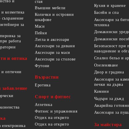
анство и
стая
Кухня и хранене
Външни мебели
 и козметика
Басейн и спа
Колички и островни
 съхранение
Аксесоари за бит
шкафове
онтейнери за
техника
Маси
Домакински уред
Пейки
пировка за
Домакински посо
Легла и аксесоари
 при работа
Безопасност при 
Аксесоари за дивани
оратории
наводнение и обг
Аксесоари за маси
ти и оптика
Спално бельо и а
Аксесоари за столове
Озеленяване
Футони
 и оптични
Двор и градина
Възрастни
Аксесоари за кам
печки на дърва
Еротика
и забавление
Камини
орчески
Спорт и фитнес
Чадъри за дъжд
Атлетика
Аварийна готовно
разненства
Фитнес и упражнения
Аксесоари за пуш
Отдих на открито
ика
За майстора
Отдих на открито
а електроника