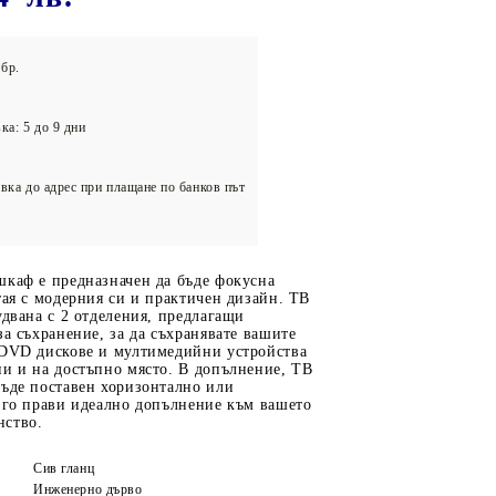
олейбол
бр.
ка: 5 до 9 дни
вка до адрес при плащане по банков път
шкаф е предназначен да бъде фокусна
тая с модерния си и практичен дизайн. ТВ
удвана с 2 отделения, предлагащи
за съхранение, за да съхранявате вашите
 DVD дискове и мултимедийни устройства
ни и на достъпно място. В допълнение, ТВ
бъде поставен хоризонтално или
 го прави идеално допълнение към вашето
нство.
Сив гланц
Инженерно дърво