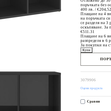
Отложено до 30
поръчката без о
400 лв. / €204,5
Плащане на 4 в
на поръчката си
се разделя на 3
оскъпяване. За 
€511.31
Плащане на 6 вн
разпределя в 6 
За покупки на с
ПОРЪ
Наш представител 
свърже с Вас в рам
работния ден!
3079906
Оцени продукта
Сравни