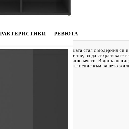
РАКТЕРИСТИКИ
РЕВЮТА
чен да бъде фокусна точка на вашата стая с модерния си 
лагащи достатъчно място за съхранение, за да съхранявате
ва добре организирани и на достъпно място. В допълнение
кално, което го прави идеално допълнение към вашето жи
 x Д x В)
тално или вертикално