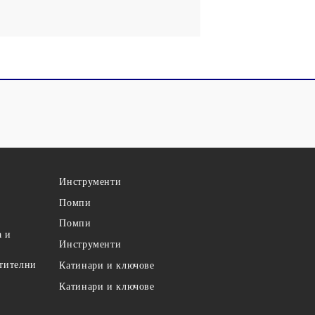
Инструменти
Помпи
Помпи
а и
Инструменти
етителни
Катинари и ключове
Катинари и ключове