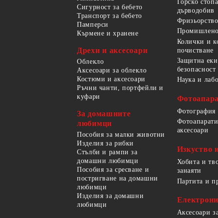
Горско стоп
Сигурност за бебето
дърводобив
Транспорт за бебето
Фризьорство
Памперси
Промишлено
Кърмене и хранене
Колички и к
Дрехи и аксесоари
почистване
Защитна еки
Облекло
безопасност
Аксесоари за облекло
Костюми и аксесоари
Наука и лаб
Ръчни чанти, портфейли и
куфари
Фотоапара
Фотография
За домашните
Фотоапарати
любимци
аксесоари
Пособия за малки животни
Изделия за рибки
Изкуство 
Стълби и рампи за
домашни любимци
Хобита и тв
Пособия за сресване и
занаяти
постригване на домашни
Партита и п
любимци
Изделия за домашни
Електрон
любимци
Аксесоари з