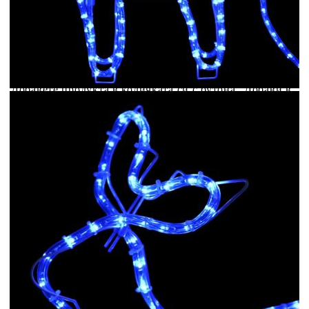
Предоставената таблица е с информационна цел.
Добавете продукта в количката си с бутона "Добави в
количката" и при поръчка ще можете да изберете броя
вноски на кредита.
Предоставената таблица е с информационна цел.
Добавете продукта в количката си с бутона "Добави в
количката" и при поръчка ще можете да изберете броя
вноски на кредита.
Когато плащате с NewPay, всъщност NewPay плаща
поръчката Ви вместо Вас. Вие я получавате и
разполагате с три начина да я платите към тях:
Отложено до 30 дни от момента на изпращане на
поръчката без оскъпяване. За покупки на стойност до
400 лв. / €204,52
Плащане на 4 вноски. Заплащате 20% от стойността на
поръчката си на момента с карта. Останалата сума се
разделя на 3 равни месечни вноски без оскъпяване. За
покупки на стойност до 1000 лв. / €511.31
Плащане на 6 вноски. Стойността на поръчката се
разпределя в 6 равни месечни вноски с оскъпяване. За
покупки на стойност до 2000 лв. / €1022.61