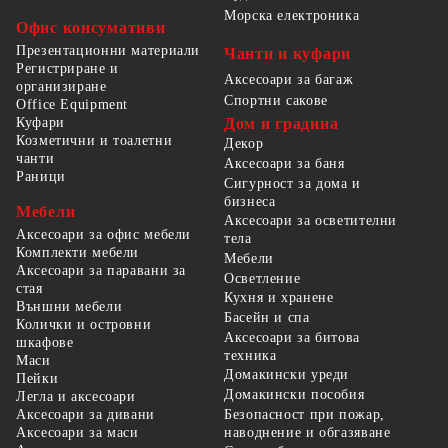
Морска електроника
Офис консумативи
Презентационни материали
Чанти и куфари
Регистриране и
Аксесоари за багаж
организиране
Спортни сакове
Office Equipment
Куфари
Дом и градина
Козметични и тоалетни
Декор
чанти
Аксесоари за баня
Раници
Сигурност за дома и
бизнеса
Мебели
Аксесоари за осветителни
Аксесоари за офис мебели
тела
Комплекти мебели
Мебели
Аксесоари за паравани за
Осветление
стая
Кухня и хранене
Външни мебели
Басейн и спа
Колички и островни
Аксесоари за битова
шкафове
техника
Маси
Домакински уреди
Пейки
Домакински пособия
Легла и аксесоари
Безопасност при пожар,
Аксесоари за дивани
наводнение и обгазяване
Аксесоари за маси