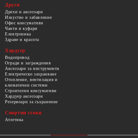
Други
Дрехи и аксесоари
Изкуство и забавление
Офис консумативи
Чанти и куфари
Електроника
Здраве и красота
Хардуер
Водопровод
Огради и заграждения
Аксесоари за инструменти
Електрическо захранване
Отопление, вентилация и
климатични системи
Строителни консумативи
Хардуер аксесоари
Резервоари за съхранение
Спортни стоки
Атлетика