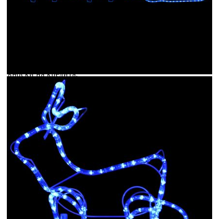
Коледна украса за открито северен елен с шейна 576
LED
Please select credit institution
Цена на продукта:
€39.00
Extraction of information from credit institutions
Предоставената таблица е с информационна цел.
Добавете продукта в количката си с бутона "Добави в
количката" и при поръчка ще можете да изберете броя
вноски на кредита.
Acest tabel are caracter informativ. Adăugați produsul în
coșul de cumpărături unde veți putea selecta detaliile
cererii de creditare.
Предоставената таблица е с информационна цел.
Добавете продукта в количката си с бутона "Добави в
количката" и при поръчка ще можете да изберете броя
вноски на кредита.
Предоставената таблица е с информационна цел.
Добавете продукта в количката си с бутона "Добави в
количката" и при поръчка ще можете да изберете броя
вноски на кредита.