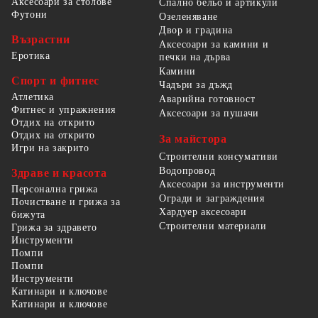
Аксесоари за столове
Спално бельо и артикули
Футони
Озеленяване
Двор и градина
Възрастни
Аксесоари за камини и
Еротика
печки на дърва
Камини
Спорт и фитнес
Чадъри за дъжд
Атлетика
Аварийна готовност
Фитнес и упражнения
Аксесоари за пушачи
Отдих на открито
Отдих на открито
За майстора
Игри на закрито
Строителни консумативи
Водопровод
Здраве и красота
Аксесоари за инструменти
Персонална грижа
Огради и заграждения
Почистване и грижа за
Хардуер аксесоари
бижута
Строителни материали
Грижа за здравето
Инструменти
Помпи
Помпи
Инструменти
Катинари и ключове
Катинари и ключове