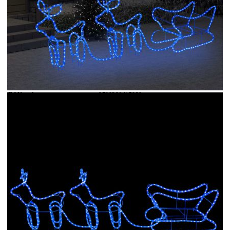
Време за доставка: 5 до 9 дни
Безплатна доставка до адрес при плащане по банков път
Материал:
LED въже, стомана
EAN code:
8720286415030
Мощност:
76,8 W
Честота:
50 Hz
Напрежение:
AC 220-240 V
Клас на защита:
IP44
Цвят на светлината:
Син
Брой светодиоди:
576
Размери на шейната:
24 x 48,5 x 35 см (Д x Ш x В)
Размери на елена:
22,5 x 46 x 47 см (Д x Ш x В)
Дължина на въжето (обща):
16 м
Купи на изплащане
Credit calculator