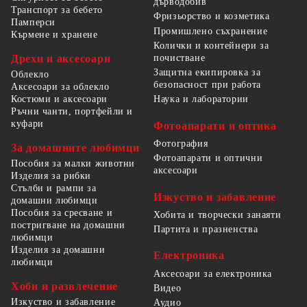
дърводобив
Транспорт за бебето
Фризьорство и козметика
Памперси
Промишлено съхранение
Кърмене и хранене
Колички и контейнери за
Дрехи и аксесоари
почистване
Защитна екипировка за
Облекло
безопасност при работа
Аксесоари за облекло
Костюми и аксесоари
Наука и лаборатории
Ръчни чанти, портфейли и
куфари
Фотоапарати и оптика
Фотография
За домашните любимци
Фотоапарати и оптични
Пособия за малки животни
аксесоари
Изделия за рибки
Стълби и рампи за
Изкуство и забавление
домашни любимци
Пособия за сресване и
Хобита и творчески занаяти
постригване на домашни
Партита и празненства
любимци
Изделия за домашни
Електроника
любимци
Аксесоари за електроника
Хоби и развлечение
Видео
Изкуство и забавление
Аудио