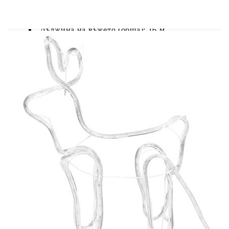
Размери на шейната: 24 x 48,5 x 35 см (Д x
Ш x В)
Дължина на въжето (обща): 16 м
Клас на защита: IP44
Напрежение: AC 220-240 V
Мощност: 76,8 W
Честота: 50 Hz
36 LED крушки на метър
Брой светодиоди: 576
За употреба на закрито и открито
Този уред не е предназначен за използване от
лица (включително деца) с намалени физически,
сетивни или умствени способности или с
недостатъчен опит и познания, освен ако не са
получили надзор или инструкции за
използването на уреда от лице, отговорно за
тяхната безопасност. Този продукт не е играчка.