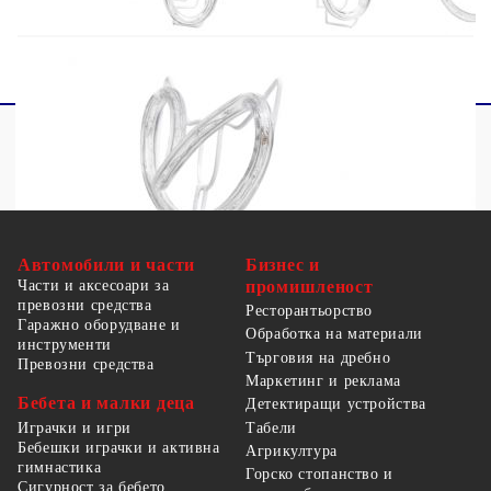
Не позволявайте на деца да си играят с уреда.
Автомобили и части
Бизнес и
Части и аксесоари за
промишленост
превозни средства
Ресторантьорство
Гаражно оборудване и
Обработка на материали
инструменти
Търговия на дребно
Превозни средства
Маркетинг и реклама
Бебета и малки деца
Детектиращи устройства
Табели
Играчки и игри
Бебешки играчки и активна
Агрикултура
гимнастика
Горско стопанство и
Сигурност за бебето