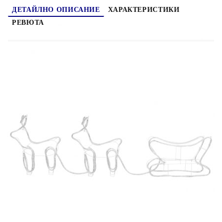
ДЕТАЙЛНО ОПИСАНИЕ
ХАРАКТЕРИСТИКИ
РЕВЮТА
Добавете светлина в дома си по време на тази
Коледа със светещата коледна украса. Тази
декорация е с водоустойчив клас IP44.
Северният елен и шейната са осветени от сини
LED лампи за мека светлина, което ги прави
идеална украса както за закрито, така и за
открито. LED въжето е снабдено с 36 крушки на
метър и с общо 576 ултра-ярки светодиода с
енергоспестяващи функции. Моля, обърнете
внимание: Щепселът е включен в доставката. За
безопасност използвайте светещия кабел само в
комбинация с ДТЗ (дефектнотокова защита) (не
е включен).
Цвят на светлината: Син
Материал: LED въже, стомана
Размери на елена: 22,5 x 46 x 47 см (Д x Ш
x В)