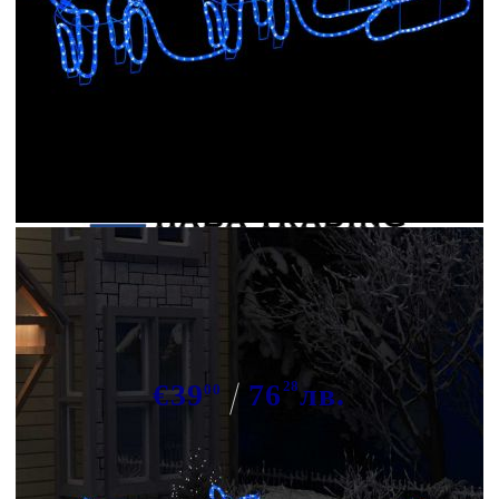
Tweet
Сподели
Коледна украса за открито
северен елен с шейна 576 LED
€39
76
28
лв.
00
В наличност: 12 бр.