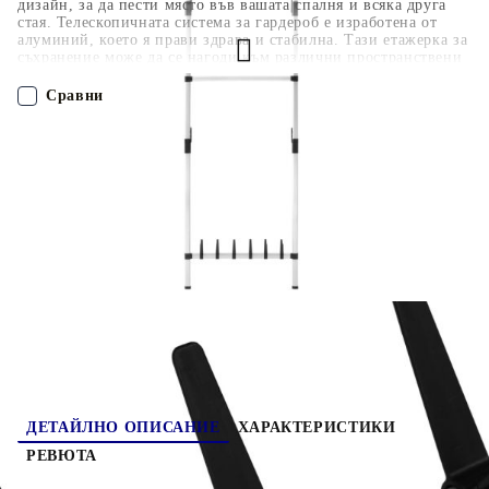
дизайн, за да пести място във вашата спалня и всяка друга
стая. Телескопичната система за гардероб е изработена от
алуминий, което я прави здрава и стабилна. Тази етажерка за
съхранение може да се нагоди към различни пространствени
аранжировки, благодарение на телескопичната си система и
регулируема височина. Тя представлява уникално и гениално
Сравни
средство за подреждане на вашата гардеробна. Организирайте
дрехите си и поддържайте стаята подредена с нашата
телескопична система за подреждане на гардеробната!
ПОРЪЧАЙ БЕЗ РЕГИСТРАЦИЯ
Наш представител ще се свърже с Вас в рамките на работния ден!
321107
2.020
кг
Оцени продукта
ДЕТАЙЛНО ОПИСАНИЕ
ХАРАКТЕРИСТИКИ
РЕВЮТА