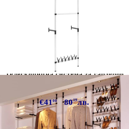
Tweet
Сподели
Телескопична система за гардероб
с лостове и рафт, алуминий
€41
80
19
лв.
00
В наличност: 45 бр.