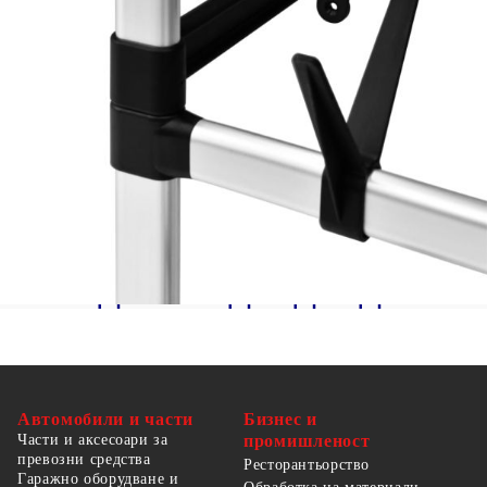
Товароносимост: 15 кг
Разполага с 1 регулируем рафт, 2 горни
лоста за дрехи и 1 долен лост за 6 чифта
обувки
Необходим е монтаж
Автомобили и части
Бизнес и
Части и аксесоари за
промишленост
превозни средства
Ресторантьорство
Гаражно оборудване и