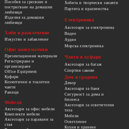
Пособия за сресване и
Хобита и творчески занаяти
постригване на домашни
Партита и празненства
любимци
Изделия за домашни
Електроника
любимци
Аксесоари за електроника
Хоби и развлечение
Видео
Изкуство и забавление
Аудио
Морска електроника
Офис консумативи
Презентационни материали
Чанти и куфари
Регистриране и
Аксесоари за багаж
организиране
Спортни сакове
Office Equipment
Куфари
Дом и градина
Козметични и тоалетни
Декор
чанти
Аксесоари за баня
Раници
Сигурност за дома и
бизнеса
Мебели
Аксесоари за осветителни
Аксесоари за офис мебели
тела
Комплекти мебели
Мебели
Аксесоари за паравани за
Осветление
стая
Кухня и хранене