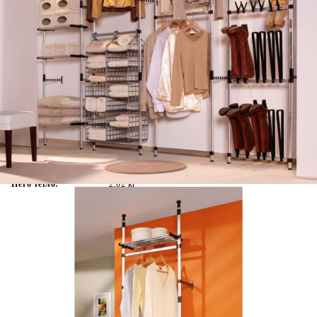
Време за доставка: 5 до 9 дни
Безплатна доставка до адрес при плащане по банков път
Цвят:
Сребрист и черен
Материал:
Алуминий, пластмаса
Размери:
65 x 40 x 250-300 cм (Ш x Д x В)
EAN code:
8720286041727
Товароносимост:
15 кг
Нето тегло:
2,02 кг
Дълбочина на рафта:
24 см
Купи на изплащане
Credit calculator
Телескопична система за гардероб с лостове и рафт,
алуминий
Please select credit institution
Цена на продукта:
€41.00