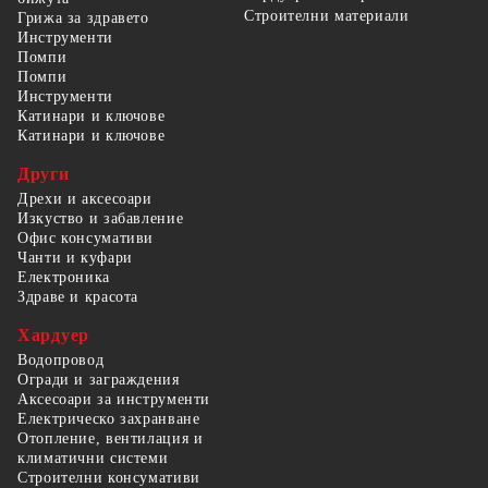
Строителни материали
Грижа за здравето
Инструменти
Помпи
Помпи
Инструменти
Катинари и ключове
Катинари и ключове
Други
Дрехи и аксесоари
Изкуство и забавление
Офис консумативи
Чанти и куфари
Електроника
Здраве и красота
Хардуер
Водопровод
Огради и заграждения
Аксесоари за инструменти
Електрическо захранване
Отопление, вентилация и
климатични системи
Строителни консумативи