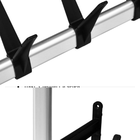
Нашата телескопична стойка за дрехи се
отличава със семпъл дизайн, за да пести място
във вашата спалня и всяка друга стая.
Телескопичната система за гардероб е
изработена от алуминий, което я прави здрава и
стабилна. Тази етажерка за съхранение може да
се нагоди към различни пространствени
аранжировки, благодарение на телескопичната
си система и регулируема височина. Тя
представлява уникално и гениално средство за
подреждане на вашата гардеробна.
Организирайте дрехите си и поддържайте
стаята подредена с нашата телескопична
система за подреждане на гардеробната!
Цвят: Сребрист и черен
Материал: Алуминий, пластмаса
Размери: 65 x 40 x 250-300 cм (Ш x Д x В)
Дълбочина на рафта: 24 см
Регулируема височина до максимум 3 м
Нето тегло: 2,02 кг