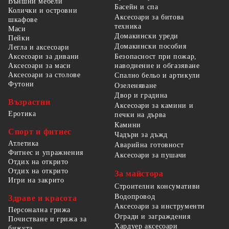
Външни мебели
Басейн и спа
Колички и островни
Аксесоари за битова
шкафове
техника
Маси
Домакински уреди
Пейки
Домакински пособия
Легла и аксесоари
Безопасност при пожар,
Аксесоари за дивани
наводнение и обгазяване
Аксесоари за маси
Аксесоари за столове
Спално бельо и артикули
Футони
Озеленяване
Двор и градина
Възрастни
Аксесоари за камини и
Еротика
печки на дърва
Камини
Спорт и фитнес
Чадъри за дъжд
Атлетика
Аварийна готовност
Фитнес и упражнения
Аксесоари за пушачи
Отдих на открито
Отдих на открито
За майстора
Игри на закрито
Строителни консумативи
Водопровод
Здраве и красота
Аксесоари за инструменти
Персонална грижа
Огради и заграждения
Почистване и грижа за
Хардуер аксесоари
бижута