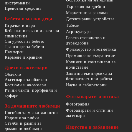
Обработка на материали
инструменти
Търговия на дребно
Превозни средства
Маркетинг и реклама
Бебета и малки деца
Детектиращи устройства
Табели
Играчки и игри
Бебешки играчки и активна
Агрикултура
гимнастика
Горско стопанство и
Сигурност за бебето
дърводобив
Транспорт за бебето
Фризьорство и козметика
Памперси
Промишлено съхранение
Кърмене и хранене
Колички и контейнери за
Дрехи и аксесоари
почистване
Защитна екипировка за
Облекло
безопасност при работа
Аксесоари за облекло
Костюми и аксесоари
Наука и лаборатории
Ръчни чанти, портфейли и
куфари
Фотоапарати и оптика
Фотография
За домашните любимци
Фотоапарати и оптични
Пособия за малки животни
аксесоари
Изделия за рибки
Стълби и рампи за
Изкуство и забавление
домашни любимци