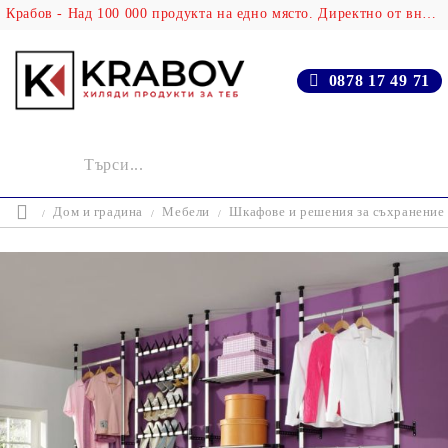
Крабов - Над 100 000 продукта на едно място. Директно от вносителя!
0878 17 49 71
Дом и градина
Мебели
Шкафове и решения за съхранение