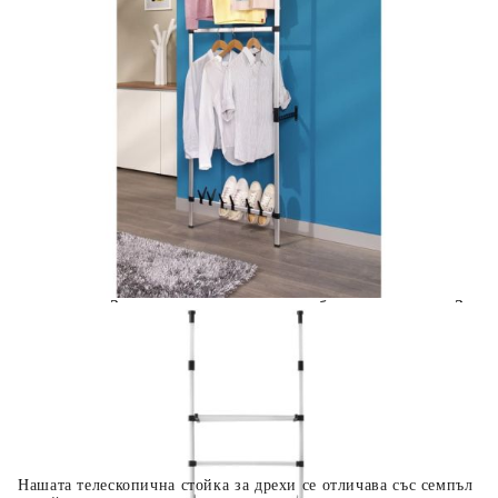
Предоставената таблица е с информационна цел.
Добавете продукта в количката си с бутона "Добави в
количката" и при поръчка ще можете да изберете броя
вноски на кредита.
Когато плащате с NewPay, всъщност NewPay плаща
поръчката Ви вместо Вас. Вие я получавате и
разполагате с три начина да я платите към тях:
Отложено до 30 дни от момента на изпращане на
поръчката без оскъпяване. За покупки на стойност до
400 лв. / €204,52
Плащане на 4 вноски. Заплащате 20% от стойността на
поръчката си на момента с карта. Останалата сума се
разделя на 3 равни месечни вноски без оскъпяване. За
покупки на стойност до 1000 лв. / €511.31
Плащане на 6 вноски. Стойността на поръчката се
разпределя в 6 равни месечни вноски с оскъпяване. За
покупки на стойност до 2000 лв. / €1022.61
Нашата телескопична стойка за дрехи се отличава със семпъл