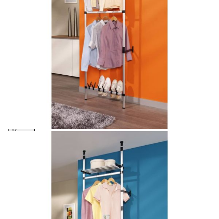
Extraction of information from credit institutions
Предоставената таблица е с информационна цел.
Добавете продукта в количката си с бутона "Добави в
количката" и при поръчка ще можете да изберете броя
вноски на кредита.
Acest tabel are caracter informativ. Adăugați produsul în
coșul de cumpărături unde veți putea selecta detaliile
cererii de creditare.
Предоставената таблица е с информационна цел.
Добавете продукта в количката си с бутона "Добави в
количката" и при поръчка ще можете да изберете броя
вноски на кредита.
Предоставената таблица е с информационна цел.
Добавете продукта в количката си с бутона "Добави в
количката" и при поръчка ще можете да изберете броя
вноски на кредита.
Предоставената таблица е с информационна цел.
Добавете продукта в количката си с бутона "Добави в
количката" и при поръчка ще можете да изберете броя
вноски на кредита.