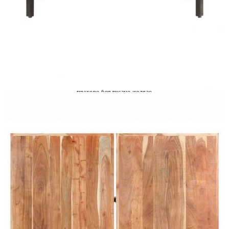
Време за доставка: 5 до 9 дни
Безплатна доставка до адрес при плащане по банков път
Материал:
Акациево дърво масив с естествен финиш,
прахово боядисано желязо
Размери:
142 x 90 x 42 см (Ш x Д x В)
EAN code:
8720286201015
Дебелина на плота
5 см
на масата:
Купи на изплащане
Credit calculator
Маса за кафе, 142x90x42 см, акация дърво масив
Please select credit institution
Цена на продукта:
€134.00
Extraction of information from credit institutions
Предоставената таблица е с информационна цел.
Добавете продукта в количката си с бутона "Добави в