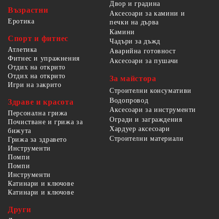
Двор и градина
Възрастни
Аксесоари за камини и
Еротика
печки на дърва
Камини
Спорт и фитнес
Чадъри за дъжд
Атлетика
Аварийна готовност
Фитнес и упражнения
Аксесоари за пушачи
Отдих на открито
Отдих на открито
За майстора
Игри на закрито
Строителни консумативи
Водопровод
Здраве и красота
Аксесоари за инструменти
Персонална грижа
Огради и заграждения
Почистване и грижа за
Хардуер аксесоари
бижута
Строителни материали
Грижа за здравето
Инструменти
Помпи
Помпи
Инструменти
Катинари и ключове
Катинари и ключове
Други