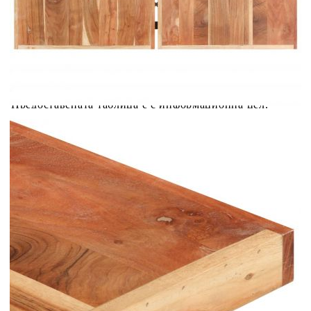
количката" и при поръчка ще можете да изберете броя
вноски на кредита.
Acest tabel are caracter informativ. Adăugați produsul în
coșul de cumpărături unde veți putea selecta detaliile
cererii de creditare.
Предоставената таблица е с информационна цел.
Добавете продукта в количката си с бутона "Добави в
количката" и при поръчка ще можете да изберете броя
вноски на кредита.
Предоставената таблица е с информационна цел.
Добавете продукта в количката си с бутона "Добави в
количката" и при поръчка ще можете да изберете броя
вноски на кредита.
Предоставената таблица е с информационна цел.
Добавете продукта в количката си с бутона "Добави в
количката" и при поръчка ще можете да изберете броя
вноски на кредита.
Предоставената таблица е с информационна цел.