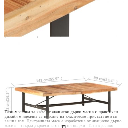
Добавете продукта в количката си с бутона "Добави в
количката" и при поръчка ще можете да изберете броя
вноски на кредита.
Когато плащате с NewPay, всъщност NewPay плаща
поръчката Ви вместо Вас. Вие я получавате и
разполагате с три начина да я платите към тях:
Отложено до 30 дни от момента на изпращане на
поръчката без оскъпяване. За покупки на стойност до
400 лв. / €204,52
Плащане на 4 вноски. Заплащате 20% от стойността на
поръчката си на момента с карта. Останалата сума се
разделя на 3 равни месечни вноски без оскъпяване. За
покупки на стойност до 1000 лв. / €511.31
Плащане на 6 вноски. Стойността на поръчката се
разпределя в 6 равни месечни вноски с оскъпяване. За
покупки на стойност до 2000 лв. / €1022.61
Тази масичка за кафе от акациево дърво масив с практичен
дизайн е идеална за внасяне на класическо присъствие във
вашия хол. Централната маса е изработена от акациево дърво
масив – твърда дървесина с плътни шарки. Тази красиво