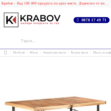
Крабов - Над 100 000 продукта на едно място. Директно от вносителя!
0878 17 49 71
Мебели
Маси
Акцентни маси
Холни маси
Маса за каф