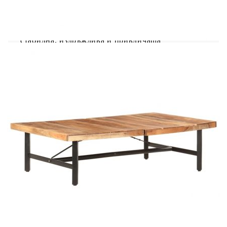
класическо присъствие във вашия хол.
Централната маса е изработена от акациево
дърво масив – твърда дървесина с плътни
шарки. Тази красиво проектирана маса е
стабилна, издръжлива и привличаща
вниманието. Освен това изящното майсторство
и красивите дървесни шарки правят всяка мебел
малко по-различна от следващата. Помощната
маса разполага с прахово боядисани железни
крака, което я прави стабилна и здрава. Плотът
е перфектен за поставяне на напитки, купи с
плодове или декорации. Важна забележка:
Цветовете на всеки артикул варират, което
прави всяка мебел уникална. Доставката е на
случаен принцип.
Материал: Акациево дърво масив с
естествен финиш, прахово боядисано желязо
Размери: 142 x 90 x 42 см (Ш x Д x В)
Дебелина на плота на масата: 5 см
Необходим е монтаж