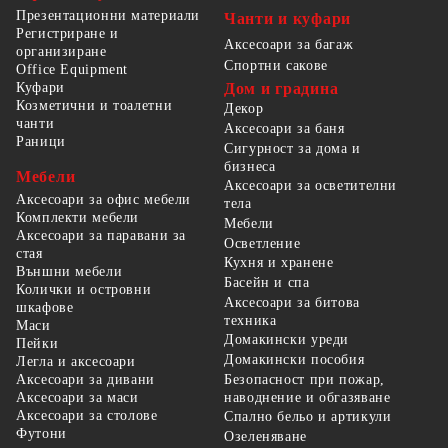
Презентационни материали
Чанти и куфари
Регистриране и
Аксесоари за багаж
организиране
Спортни сакове
Office Equipment
Куфари
Дом и градина
Козметични и тоалетни
Декор
чанти
Аксесоари за баня
Раници
Сигурност за дома и
бизнеса
Мебели
Аксесоари за осветителни
Аксесоари за офис мебели
тела
Комплекти мебели
Мебели
Аксесоари за паравани за
Осветление
стая
Кухня и хранене
Външни мебели
Басейн и спа
Колички и островни
Аксесоари за битова
шкафове
техника
Маси
Домакински уреди
Пейки
Домакински пособия
Легла и аксесоари
Безопасност при пожар,
Аксесоари за дивани
наводнение и обгазяване
Аксесоари за маси
Аксесоари за столове
Спално бельо и артикули
Футони
Озеленяване