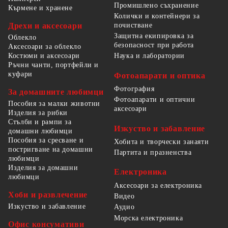
Промишлено съхранение
Кърмене и хранене
Колички и контейнери за
Дрехи и аксесоари
почистване
Защитна екипировка за
Облекло
безопасност при работа
Аксесоари за облекло
Костюми и аксесоари
Наука и лаборатории
Ръчни чанти, портфейли и
куфари
Фотоапарати и оптика
Фотография
За домашните любимци
Фотоапарати и оптични
Пособия за малки животни
аксесоари
Изделия за рибки
Стълби и рампи за
Изкуство и забавление
домашни любимци
Пособия за сресване и
Хобита и творчески занаяти
постригване на домашни
Партита и празненства
любимци
Изделия за домашни
Електроника
любимци
Аксесоари за електроника
Хоби и развлечение
Видео
Изкуство и забавление
Аудио
Морска електроника
Офис консумативи