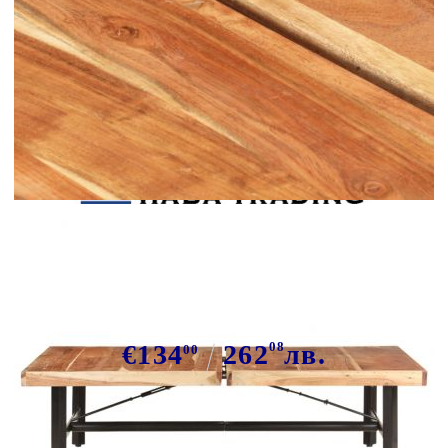
Tweet
Сподели
Маса за кафе, 142x90x42 см,
акация дърво масив
€134
262
08
лв.
00
В наличност: 6 бр.