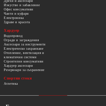
Дрехи и аксесоари
Изкуство и забавление
Офис консумативи
Чанти и куфари
Електроника
Здраве и красота
Хардуер
Водопровод
Огради и заграждения
Аксесоари за инструменти
Електрическо захранване
Отопление, вентилация и
климатични системи
Строителни консумативи
Хардуер аксесоари
Резервоари за съхранение
Спортни стоки
Атлетика