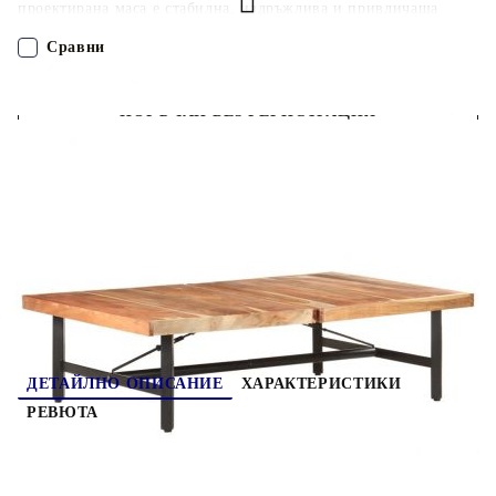
проектирана маса е стабилна, издръжлива и привличаща
вниманието. Освен това изящното майсторство и красивите
дървесни шарки правят всяка мебел малко по-различна от
Сравни
следващата. Помощната маса разполага с прахово боядисани
железни крака, което я прави стабилна и здрава. Плотът е
перфектен за поставяне на напитки, купи с плодове или
ПОРЪЧАЙ БЕЗ РЕГИСТРАЦИЯ
декорации. Важна забележка: Цветовете на всеки артикул
варират, което прави всяка мебел уникална. Доставката е на
случаен принцип.
Наш представител ще се свърже с Вас в рамките на работния ден!
320655
28.240
кг
Оцени продукта
ДЕТАЙЛНО ОПИСАНИЕ
ХАРАКТЕРИСТИКИ
РЕВЮТА
Тази масичка за кафе от акациево дърво масив с
практичен дизайн е идеална за внасяне на