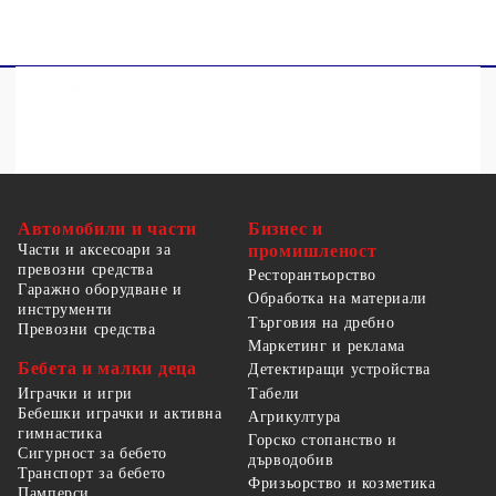
Автомобили и части
Бизнес и
Части и аксесоари за
промишленост
превозни средства
Ресторантьорство
Гаражно оборудване и
Обработка на материали
инструменти
Търговия на дребно
Превозни средства
Маркетинг и реклама
Бебета и малки деца
Детектиращи устройства
Табели
Играчки и игри
Бебешки играчки и активна
Агрикултура
гимнастика
Горско стопанство и
Сигурност за бебето
дърводобив
Транспорт за бебето
Фризьорство и козметика
Памперси