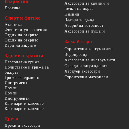
Възрастни
Аксесоари за камини и
Еротика
печки на дърва
Камини
Спорт и фитнес
Чадъри за дъжд
Атлетика
Аварийна готовност
Фитнес и упражнения
Аксесоари за пушачи
Отдих на открито
Отдих на открито
За майстора
Игри на закрито
Строителни консумативи
Водопровод
Здраве и красота
Аксесоари за инструменти
Персонална грижа
Огради и заграждения
Почистване и грижа за
Хардуер аксесоари
бижута
Строителни материали
Грижа за здравето
Инструменти
Помпи
Помпи
Инструменти
Катинари и ключове
Катинари и ключове
Други
Дрехи и аксесоари