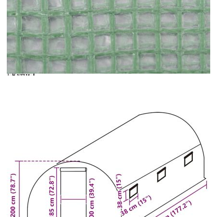
Предоставената таблица е с информационна цел.
Добавете продукта в количката си с бутона "Добави в
количката" и при поръчка ще можете да изберете броя
вноски на кредита.
Acest tabel are caracter informativ. Adăugați produsul în
coșul de cumpărături unde veți putea selecta detaliile
cererii de creditare.
Предоставената таблица е с информационна цел.
Добавете продукта в количката си с бутона "Добави в
количката" и при поръчка ще можете да изберете броя
вноски на кредита.
Предоставената таблица е с информационна цел.
Добавете продукта в количката си с бутона "Добави в
количката" и при поръчка ще можете да изберете броя
вноски на кредита.
Предоставената таблица е с информационна цел.
Добавете продукта в количката си с бутона "Добави в
количката" и при поръчка ще можете да изберете броя
вноски на кредита.