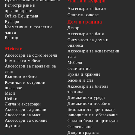
Чанти и куфари
Регистриране и
Аксесоари за багаж
организиране
Спортни сакове
Office Equipment
Куфари
Дом и градина
Козметични и тоалетни
Декор
чанти
Аксесоари за баня
Раници
Сигурност за дома и
бизнеса
Мебели
Аксесоари за осветителни
Аксесоари за офис мебели
тела
Комплекти мебели
Мебели
Аксесоари за паравани за
Осветление
стая
Кухня и хранене
Външни мебели
Басейн и спа
Колички и островни
Аксесоари за битова
шкафове
техника
Маси
Домакински уреди
Пейки
Домакински пособия
Легла и аксесоари
Безопасност при пожар,
Аксесоари за дивани
наводнение и обгазяване
Аксесоари за маси
Аксесоари за столове
Спално бельо и артикули
Футони
Озеленяване
Двор и градина