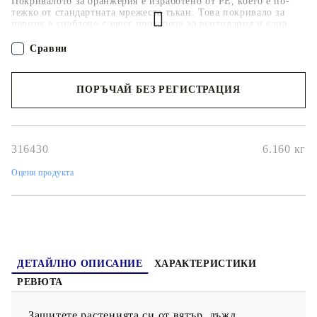
Покривалото за оранжерия е изработено от PE, което е по-
тежко от стандартната мрежеста тъкан. Това покривало за
парник е снабдено с шест прозореца за вентилация и една
врата. Ако търсите резервно покривало за вашата оранжерия,
тогава това практично покривало е чудесен избор.
Сравни
ПОРЪЧАЙ БЕЗ РЕГИСТРАЦИЯ
Наш представител ще се свърже с Вас в рамките на работния ден!
316430
6.160
кг
Оцени продукта
ДЕТАЙЛНО ОПИСАНИЕ
ХАРАКТЕРИСТИКИ
РЕВЮТА
Защитете растенията си от вятър, дъжд,