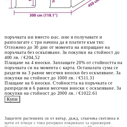
Предоставената таблица е с информационна цел.
Добавете продукта в количката си с бутона "Добави в
количката" и при поръчка ще можете да изберете броя
вноски на кредита.
Когато плащате с NewPay, всъщност NewPay плаща
поръчката Ви вместо Вас. Вие я получавате и
разполагате с три начина да я платите към тях:
Отложено до 30 дни от момента на изпращане на
поръчката без оскъпяване. За покупки на стойност до
400 лв. / €204,52
Плащане на 4 вноски. Заплащате 20% от стойността на
поръчката си на момента с карта. Останалата сума се
разделя на 3 равни месечни вноски без оскъпяване. За
покупки на стойност до 1000 лв. / €511.31
Плащане на 6 вноски. Стойността на поръчката се
разпределя в 6 равни месечни вноски с оскъпяване. За
покупки на стойност до 2000 лв. / €1022.61
Защитете растенията си от вятър, дъжд, слънчева светлина и
щети от птици с това резервно покривало за оранжерия.