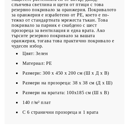
слънчева светлина и щети от птици с това
резервно покривало за оранжерия. Покривалото
за оранжерия е изработено от PE, което е по-
тежко от стандартната мрежеста тъкан. Това
покривало за парник е снабдено с шест
прозореца за вентилация и една врата. Ако
търсите резервно покривало за вашата
оранжерия, тогава това практично покривало е
чудесен избор.
Цвят: Зелен
Материал: PE
Размери: 300 x 450 x 200 см (Ш x Д x В)
Размери на прозореца: 38 x 38 см (Д x Ш)
Размери на вратата: 100x185 см (Ш x В)
140 г/м² плат
С 6 странични прозореца и 1 врата