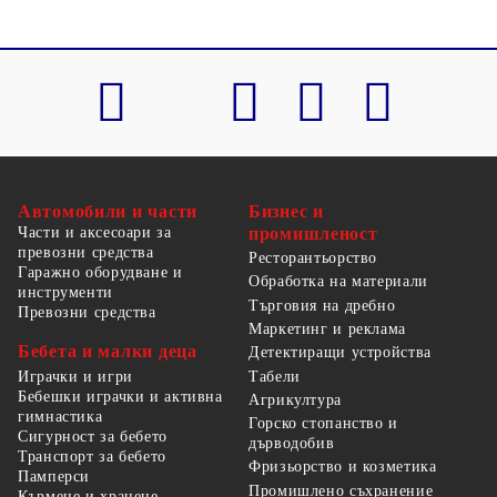
Автомобили и части
Бизнес и
Части и аксесоари за
промишленост
превозни средства
Ресторантьорство
Гаражно оборудване и
Обработка на материали
инструменти
Търговия на дребно
Превозни средства
Маркетинг и реклама
Бебета и малки деца
Детектиращи устройства
Табели
Играчки и игри
Бебешки играчки и активна
Агрикултура
гимнастика
Горско стопанство и
Сигурност за бебето
дърводобив
Транспорт за бебето
Фризьорство и козметика
Памперси
Промишлено съхранение
Кърмене и хранене