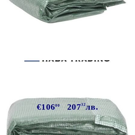
Tweet
Сподели
Резервно покривало за парник
(13,5 м²), 300x450x200 см, зелено
€106
207
32
лв.
00
В наличност: 45 бр.