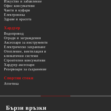
Изкуство и забавление
Офис консумативи
Чанти и куфари
Електроника
Здраве и красота
Хардуер
Водопровод
Огради и заграждения
Аксесоари за инструменти
Електрическо захранване
Отопление, вентилация и
климатични системи
Строителни консумативи
Хардуер аксесоари
Резервоари за съхранение
Спортни стоки
Атлетика
Бързи връзки