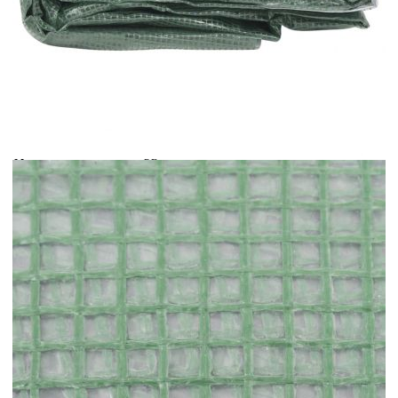
Време за доставка: 5 до 9 дни
Безплатна доставка до адрес при плащане по банков път
Цвят:
Зелен
Материал:
PE
Размери:
300 x 450 x 200 см (Ш x Д x В)
EAN code:
8720286414279
Размери на вратата:
100x185 см (Ш x В)
Размери на прозореца:
38 x 38 см (Д x Ш)
Купи на изплащане
Credit calculator
Резервно покривало за парник (13,5 м²), 300x450x200
см, зелено
Please select credit institution
Цена на продукта:
€106.00
Extraction of information from credit institutions