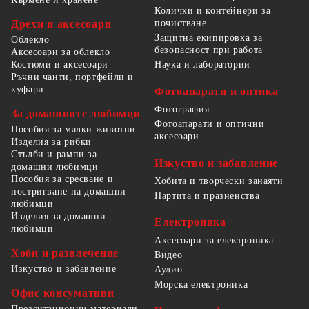
Колички и контейнери за
Дрехи и аксесоари
почистване
Защитна екипировка за
Облекло
безопасност при работа
Аксесоари за облекло
Костюми и аксесоари
Наука и лаборатории
Ръчни чанти, портфейли и
куфари
Фотоапарати и оптика
Фотография
За домашните любимци
Фотоапарати и оптични
Пособия за малки животни
аксесоари
Изделия за рибки
Стълби и рампи за
Изкуство и забавление
домашни любимци
Пособия за сресване и
Хобита и творчески занаяти
постригване на домашни
Партита и празненства
любимци
Изделия за домашни
Електроника
любимци
Аксесоари за електроника
Хоби и развлечение
Видео
Изкуство и забавление
Аудио
Морска електроника
Офис консумативи
Презентационни материали