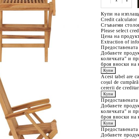
Купи на изплащ
Credit calculator
Сгъваеми столов
Please select cred
Цена на продукт
Extraction of info
Предоставената
Добавете продук
количката" и пр
броя вноски на 
Acest tabel are c
coșul de cumpărăt
cererii de creditar
Предоставената
Добавете продук
количката" и пр
броя вноски на 
Предоставената
Добавете продук