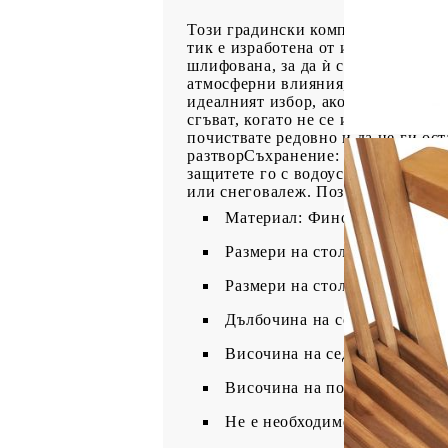
Този градински комплект столове 
тик е изработена от изключително
шлифована, за да ѝ се придаде мн
атмосферни влияния, което го пра
идеалният избор, ако искате да з
сгъват, когато не се използват. З
почиствате редовно и да не ги ос
разтворСъхранение: Ако е възможн
защитете го с водоустойчиво покр
или снеговалеж. Позволете достатъ
Материал: Фино шлайфано тв
Размери на стола (в разгънат
Размери на стола (в сгънато 
Дълбочина на седалката: 42 
Височина на седалката от зем
Височина на подлакътника от
Не е необходимо сглобяване