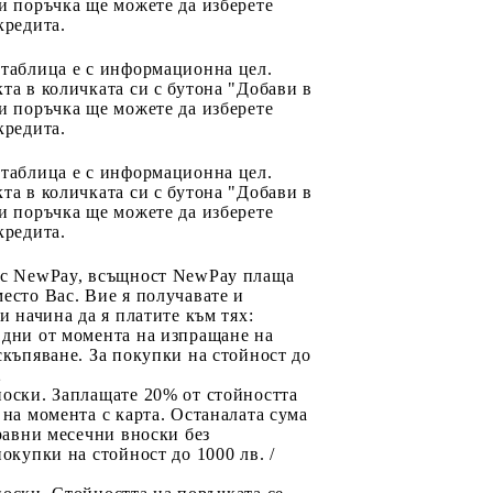
и поръчка ще можете да изберете
кредита.
 таблица е с информационна цел.
та в количката си с бутона "Добави в
и поръчка ще можете да изберете
кредита.
 таблица е с информационна цел.
та в количката си с бутона "Добави в
и поръчка ще можете да изберете
кредита.
 с NewPay, всъщност NewPay плаща
есто Вас. Вие я получавате и
ри начина да я платите към тях:
 дни от момента на изпращане на
скъпяване. За покупки на стойност до
2
носки. Заплащате 20% от стойността
 на момента с карта. Останалата сума
 равни месечни вноски без
покупки на стойност до 1000 лв. /