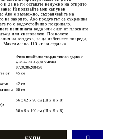
о и да не ги оставяте ненужно на открито
тване: Използвайте мек сапунен
е: Ако е възможно, съхранявайте на
то на закрито. Ако продуктът се съхранява
ете го с водоустойчиво покривало.
шете излишната вода или сняг от плоските
 дъжд или снеговалеж. Позволете
ация на въздуха, за да избегнете повреди,
а. Максимално 110 кг на седалка.
Фино шлайфано твърдо тиково дърво с
финиш на водна основа
8720286208458
та от
45 см
ката:
42 см
кътника
66 см
56 x 62 x 90 см (Ш х Д х В)
е):
56 x 9 x 109 см (Ш х Д х В)