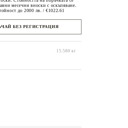
оски. Стойността на поръчката се
равни месечни вноски с оскъпяване.
тойност до 2000 лв. / €1022.61
ЧАЙ БЕЗ РЕГИСТРАЦИЯ
ще се
ките на
15.580
кг