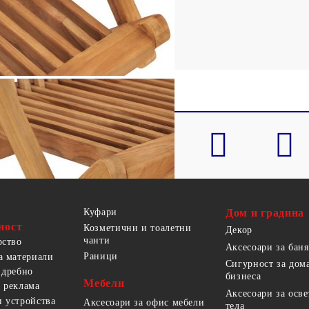
Куфари
Дом и градина
ност
Козметични и тоалетни
Декор
чанти
рство
Аксесоари за баня
Раници
а материали
Сигурност за дом
 дребно
бизнеса
Мебели
 реклама
Аксесоари за осв
 устройства
Аксесоари за офис мебели
тела