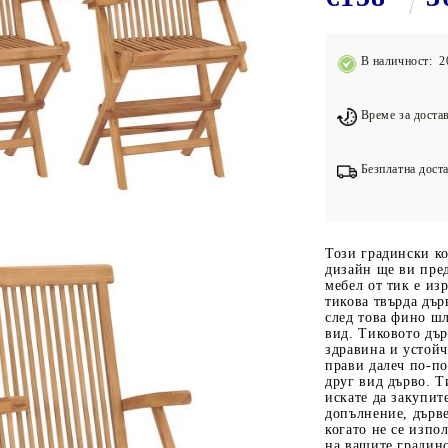
Подложки за фитнес уреди
В
Лостове за набиране
В наличност: 2
Силови кули
Йога и пилатес
Време за достав
Безплатна доста
Този градински ко
дизайн ще ви пред
мебел от тик е из
тикова твърда дър
след това фино шл
вид. Тиковото дър
здравина и устойч
прави далеч по-по
друг вид дърво. Т
искате да закупит
допълнение, дърве
когато не се изпо
на вашите градинс