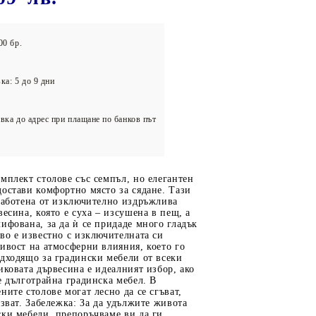
олейбол
00 бр.
ка: 5 до 9 дни
вка до адрес при плащане по банков път
мплект столове със семпъл, но елегантен
остави комфортно място за сядане. Тази
работена от изключително издръжлива
весина, която е суха – изсушена в пещ, а
ифована, за да ѝ се придаде много гладък
во е известно с изключителната си
ивост на атмосферни влияния, което го
дходящо за градински мебели от всеки
иковата дървесина е идеалният избор, ако
е дълготрайна градинска мебел. В
ните столове могат лесно да се сгъват,
лзват. Забележка: За да удължите живота
ки мебели, препоръчваме ви да ги