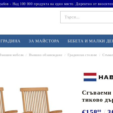
рабов - Над 100 000 продукта на едно място. Директно от вносител
 ГРАДИНА
ЗА МАЙСТОРА
БЕБЕТА И МАЛКИ Д
Външни мебели
Външно обзавеждане
Градински столове
Сгъвае
ФИТНЕС УПРАЖНЕНИЯ
А
Вдигане на тежести
Б
Кардио
Бо
любимци
Сгъваеми 
Йога и пилатес
Бе
тиково дъ
Лежанки за упражнения
Хо
Тренажори за баланс
О
€158
3
00