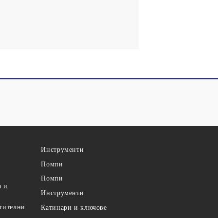
Инструменти
Помпи
Помпи
а и
Инструменти
етителни
Катинари и ключове