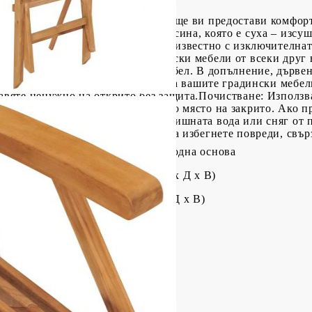
със семпъл, но елегантен дизайн ще ви предостави комфорт
 издръжлива тикова твърда дървесина, която е суха – изсуш
ого гладък вид. Тиковото дърво е известно с изключителнат
ви далеч по-подходящо за градински мебели от всеки друг 
акупите дълготрайна градинска мебел. В допълнение, дървен
абележка: За да удължите живота на вашите градински мебе
тавяте ненужно на открито без защита.Почистване: Използв
о, съхранявайте на хладно и сухо място на закрито. Ако пр
ивало. Избършете и изсушете излишната вода или сняг от 
чно циркулация на въздуха, за да избегнете повреди, свърз
ърдо тиково дърво с финиш на водна основа
о положение): 56 x 62 x 90 см (Ш х Д х В)
положение): 56 x 9 x 109 см (Ш х Д х В)
см
ята: 45 см
 земята: 66 см