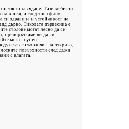
но място за сядане. Тази мебел от
ена в пещ, а след това фино
а си здравина и устойчивост на
вид дърво. Тиковата дървесина е
ите столове могат лесно да се
ли, препоръчваме ви да ги
айте мек сапунен
одуктът се съхранява на открито,
плоските повърхности след дъжд
ани с влагата.