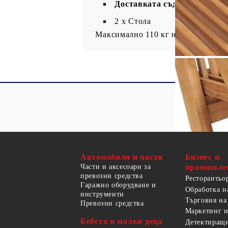
Доставката съдържа:
2 x Стола
Максимално 110 кг на седалка.
Автомобили и части
Бизнес и
Части и аксесоари за
промишле
превозни средства
Ресторантьо
Гаражно оборудване и
Обработка н
инструменти
Търговия на
Превозни средства
Маркетинг и
Бебета и малки деца
Детектиращи