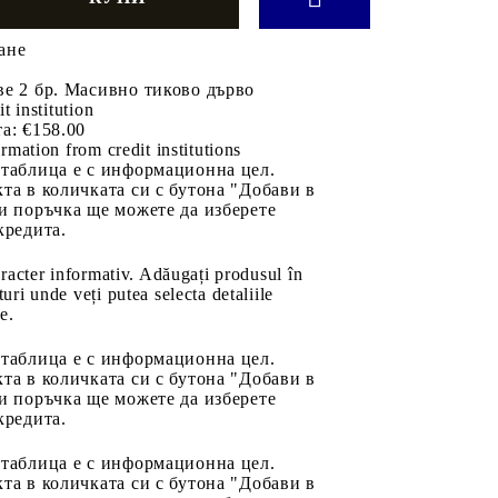
ане
е 2 бр. Масивно тиково дърво
it institution
а:
€158.00
rmation from credit institutions
 таблица е с информационна цел.
та в количката си с бутона "Добави в
и поръчка ще можете да изберете
кредита.
aracter informativ. Adăugați produsul în
uri unde veți putea selecta detaliile
e.
 таблица е с информационна цел.
та в количката си с бутона "Добави в
и поръчка ще можете да изберете
кредита.
 таблица е с информационна цел.
та в количката си с бутона "Добави в