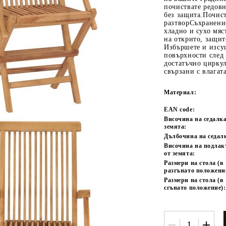
почиствате редовн
без защита.Почис
разтворСъхранени
хладно и сухо мяс
на открито, защит
Избършете и изсу
повърхности след
достатъчно циркул
свързани с влагат
Материал:
Tweet
одели
EAN code:
Височина на седалка
земята:
Дълбочина на седал
Височина на подла
от земята:
Размери на стола (в
разгънато положени
Размери на стола (в
сгънато положение):