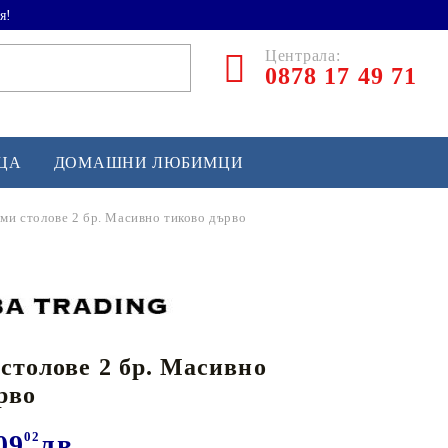
я!
Централа:
0878 17 49 71
ЕЦА
ДОМАШНИ ЛЮБИМЦИ
ми столове 2 бр. Масивно тиково дърво
ТЛЕТИКА
аскетбол
кс и бойни изкуства
столове 2 бр. Масивно
йзбол и софтбол
рво
кей и лакрос
сновно спортно оборудване
09
02
лв.