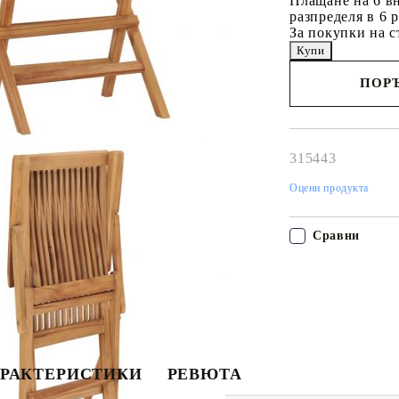
Плащане на 6 вн
разпределя в 6 
За покупки на с
ПОРЪ
Наш представител 
свърже с Вас в рам
работния ден!
315443
Оцени продукта
Сравни
РАКТЕРИСТИКИ
РЕВЮТА