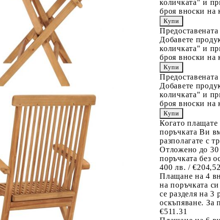
количката" и пр
броя вноски на 
Предоставената
Добавете продук
количката" и пр
броя вноски на 
Предоставената
Добавете продук
количката" и пр
броя вноски на 
Когато плащате
поръчката Ви вм
разполагате с т
Отложено до 30
поръчката без о
400 лв. / €204,5
Плащане на 4 в
на поръчката си
се разделя на 3
оскъпяване. За 
€511.31