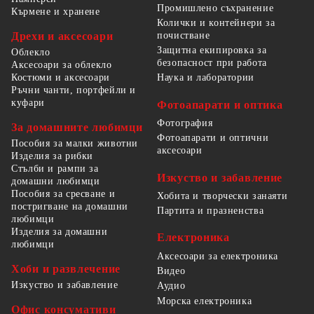
Промишлено съхранение
Кърмене и хранене
Колички и контейнери за
Дрехи и аксесоари
почистване
Защитна екипировка за
Облекло
безопасност при работа
Аксесоари за облекло
Костюми и аксесоари
Наука и лаборатории
Ръчни чанти, портфейли и
куфари
Фотоапарати и оптика
Фотография
За домашните любимци
Фотоапарати и оптични
Пособия за малки животни
аксесоари
Изделия за рибки
Стълби и рампи за
Изкуство и забавление
домашни любимци
Пособия за сресване и
Хобита и творчески занаяти
постригване на домашни
Партита и празненства
любимци
Изделия за домашни
Електроника
любимци
Аксесоари за електроника
Хоби и развлечение
Видео
Изкуство и забавление
Аудио
Морска електроника
Офис консумативи