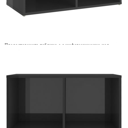
Добавете продукта в количката си с бутона "Добави в
количката" и при поръчка ще можете да изберете броя
вноски на кредита.
Acest tabel are caracter informativ. Adăugați produsul în
coșul de cumpărături unde veți putea selecta detaliile
cererii de creditare.
Предоставената таблица е с информационна цел.
Добавете продукта в количката си с бутона "Добави в
количката" и при поръчка ще можете да изберете броя
вноски на кредита.
Предоставената таблица е с информационна цел.
Добавете продукта в количката си с бутона "Добави в
количката" и при поръчка ще можете да изберете броя
вноски на кредита.
Предоставената таблица е с информационна цел.
Добавете продукта в количката си с бутона "Добави в
количката" и при поръчка ще можете да изберете броя
вноски на кредита.
Предоставената таблица е с информационна цел.