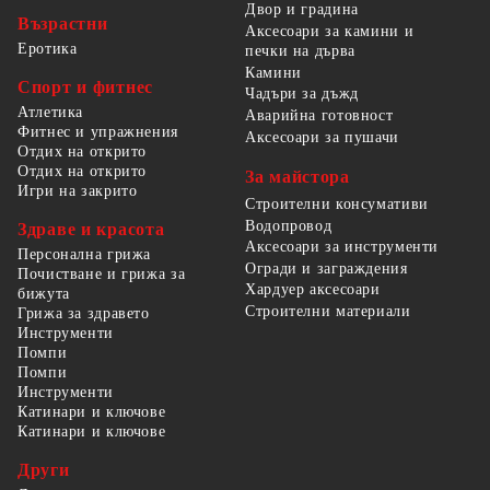
Двор и градина
Възрастни
Аксесоари за камини и
Еротика
печки на дърва
Камини
Спорт и фитнес
Чадъри за дъжд
Атлетика
Аварийна готовност
Фитнес и упражнения
Аксесоари за пушачи
Отдих на открито
Отдих на открито
За майстора
Игри на закрито
Строителни консумативи
Водопровод
Здраве и красота
Аксесоари за инструменти
Персонална грижа
Огради и заграждения
Почистване и грижа за
Хардуер аксесоари
бижута
Строителни материали
Грижа за здравето
Инструменти
Помпи
Помпи
Инструменти
Катинари и ключове
Катинари и ключове
Други