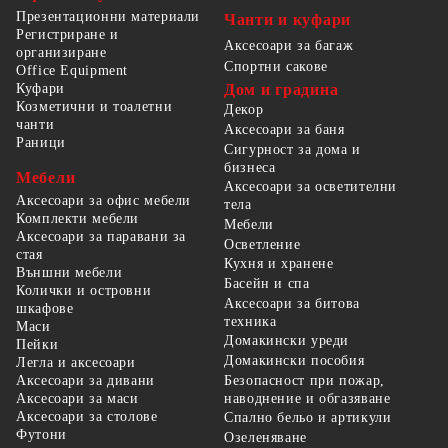
Презентационни материали
Чанти и куфари
Регистриране и
Аксесоари за багаж
организиране
Спортни сакове
Office Equipment
Куфари
Дом и градина
Козметични и тоалетни
Декор
чанти
Аксесоари за баня
Раници
Сигурност за дома и
бизнеса
Мебели
Аксесоари за осветителни
Аксесоари за офис мебели
тела
Комплекти мебели
Мебели
Аксесоари за паравани за
Осветление
стая
Кухня и хранене
Външни мебели
Басейн и спа
Колички и островни
Аксесоари за битова
шкафове
техника
Маси
Домакински уреди
Пейки
Домакински пособия
Легла и аксесоари
Безопасност при пожар,
Аксесоари за дивани
наводнение и обгазяване
Аксесоари за маси
Аксесоари за столове
Спално бельо и артикули
Футони
Озеленяване