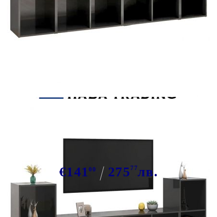
Tweet
Сподели
ТВ шкафове, 4 бр, сив гланц,
72x35x36,5 см, инженерно дърво
€141
275
77
лв.
00
В наличност: 2 бр.