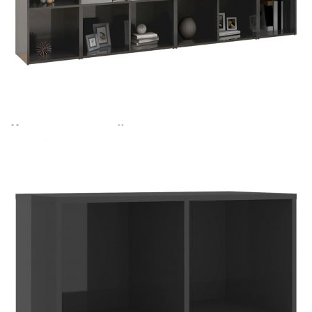
Време за доставка: 5 до 9 дни
Безплатна доставка до адрес при плащане по банков път
Цвят:
Сив гланц
Материал:
Инженерно дърво
Размери:
72 x 35 x 36,5 см (Ш x Д x В)
EAN code:
8720286592816
Необходимо сглобяване:
Да
Купи на изплащане
Credit calculator
ТВ шкафове, 4 бр, сив гланц, 72x35x36,5 см,
инженерно дърво
Please select credit institution
Цена на продукта:
€141.00
Extraction of information from credit institutions
Предоставената таблица е с информационна цел.