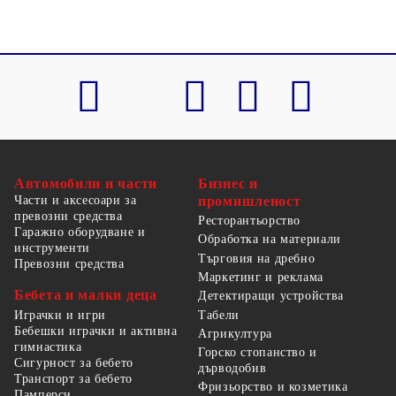
Автомобили и части
Бизнес и
Части и аксесоари за
промишленост
превозни средства
Ресторантьорство
Гаражно оборудване и
Обработка на материали
инструменти
Търговия на дребно
Превозни средства
Маркетинг и реклама
Бебета и малки деца
Детектиращи устройства
Табели
Играчки и игри
Бебешки играчки и активна
Агрикултура
гимнастика
Горско стопанство и
Сигурност за бебето
дърводобив
Транспорт за бебето
Фризьорство и козметика
Памперси