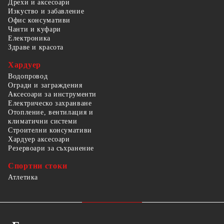
Дрехи и аксесоари
Изкуство и забавление
Офис консумативи
Чанти и куфари
Електроника
Здраве и красота
Хардуер
Водопровод
Огради и заграждения
Аксесоари за инструменти
Електрическо захранване
Отопление, вентилация и
климатични системи
Строителни консумативи
Хардуер аксесоари
Резервоари за съхранение
Спортни стоки
Атлетика