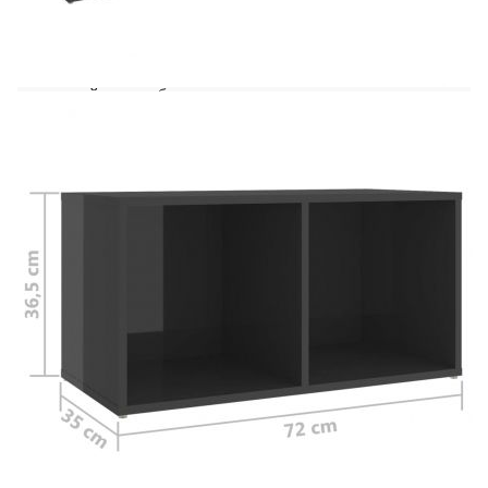
практичен дизайн. ТВ поставката е оборудвана
с 2 отделения, предлагащи достатъчно място за
съхранение, за да съхранявате вашите списания,
книги, DVD дискове и мултимедийни
устройства добре организирани и на достъпно
място. В допълнение, ТВ модулът може да бъде
поставен хоризонтално или вертикално, което
го прави идеално допълнение към вашето
жилищно пространство.
Цвят: Сив гланц
Материал: Инженерно дърво
Размери: 72 x 35 x 36,5 см (Ш x Д x В)
Може да се постави хоризонтално или
вертикално
Необходимо сглобяване: Да
Доставката съдържа:
4 x ТВ шкафа