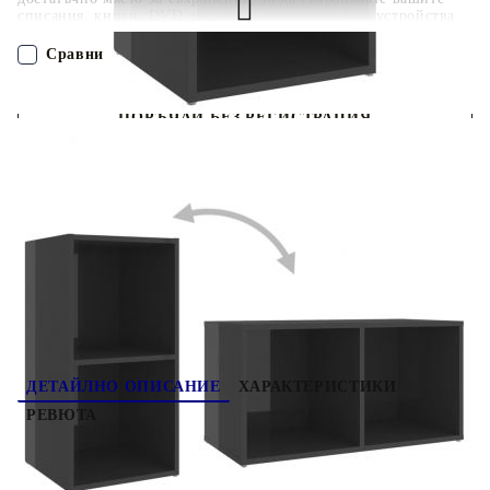
списания, книги, DVD дискове и мултимедийни устройства
добре организирани и на достъпно място. В допълнение, ТВ
модулът може да бъде поставен хоризонтално или
Сравни
вертикално, което го прави идеално допълнение към вашето
жилищно пространство.
ПОРЪЧАЙ БЕЗ РЕГИСТРАЦИЯ
Наш представител ще се свърже с Вас в рамките на работния ден!
3079978
47.040
кг
Оцени продукта
ДЕТАЙЛНО ОПИСАНИЕ
ХАРАКТЕРИСТИКИ
РЕВЮТА
Класическият ТВ шкаф е предназначен да бъде
фокусна точка на вашата стая с модерния си и