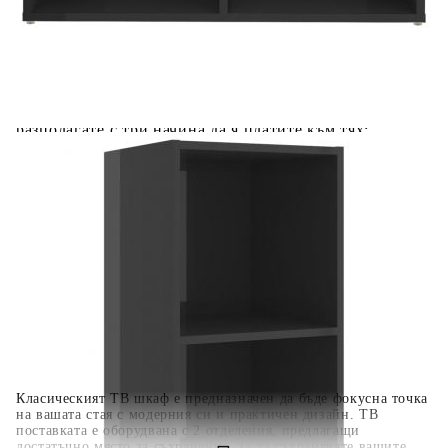
Добавете продукта в количката си с бутона "Добави в
количката" и при поръчка ще можете да изберете броя
вноски на кредита.
Когато плащате с NewPay, всъщност NewPay плаща
поръчката Ви вместо Вас. Вие я получавате и
разполагате с три начина да я платите към тях:
Отложено до 30 дни от момента на изпращане на
поръчката без оскъпяване. За покупки на стойност до
400 лв. / €204,52
Плащане на 4 вноски. Заплащате 20% от стойността на
поръчката си на момента с карта. Останалата сума се
разделя на 3 равни месечни вноски без оскъпяване. За
покупки на стойност до 1000 лв. / €511.31
Плащане на 6 вноски. Стойността на поръчката се
разпределя в 6 равни месечни вноски с оскъпяване. За
покупки на стойност до 2000 лв. / €1022.61
Класическият ТВ шкаф е предназначен да бъде фокусна точка
на вашата стая с модерния си и практичен дизайн. ТВ
поставката е оборудвана с 2 отделения, предлагащи
достатъчно място за съхранение, за да съхранявате вашите