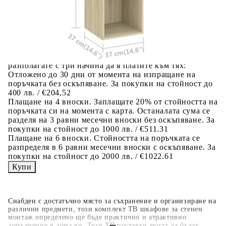
Добавете продукта в количката си с бутона "Добави в
количката" и при поръчка ще можете да изберете броя
вноски на кредита.
Когато плащате с NewPay, всъщност NewPay плаща
поръчката Ви вместо Вас. Вие я получавате и
разполагате с три начина да я платите към тях:
Отложено до 30 дни от момента на изпращане на
поръчката без оскъпяване. За покупки на стойност до
400 лв. / €204,52
Плащане на 4 вноски. Заплащате 20% от стойността на
поръчката си на момента с карта. Останалата сума се
разделя на 3 равни месечни вноски без оскъпяване. За
покупки на стойност до 1000 лв. / €511.31
Плащане на 6 вноски. Стойността на поръчката се
разпределя в 6 равни месечни вноски с оскъпяване. За
покупки на стойност до 2000 лв. / €1022.61
Снабден с достатъчно място за съхранение и организиране на
различни предмети, този комплект ТВ шкафове за стенен
монтаж определено ще бъде практично и атрактивно
допълнение в дома ви. Тези ТВ поставки могат да бъдат