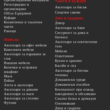
Презентационни материали
Чанти и куфари
Регистриране и
Аксесоари за багаж
организиране
Спортни сакове
Office Equipment
Куфари
Дом и градина
Козметични и тоалетни
Декор
чанти
Аксесоари за баня
Раници
Сигурност за дома и
бизнеса
Мебели
Аксесоари за осветителни
Аксесоари за офис мебели
тела
Комплекти мебели
Мебели
Аксесоари за паравани за
Осветление
стая
Кухня и хранене
Външни мебели
Басейн и спа
Колички и островни
Аксесоари за битова
шкафове
техника
Маси
Домакински уреди
Пейки
Домакински пособия
Легла и аксесоари
Безопасност при пожар,
Аксесоари за дивани
наводнение и обгазяване
Аксесоари за маси
Аксесоари за столове
Спално бельо и артикули
Футони
Озеленяване
Двор и градина