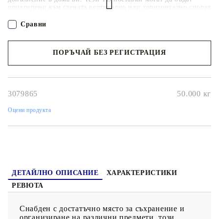
прикрепени към стената вертикално или хоризонтално според
вашите предпочитания. Всеки HiFi шкаф е оборудван с 4
отделения, така че можете да нареждате или държите всички
Сравни
желани вещи добре организирани и на достъпно място.
Освен това стерео шкафовете се почистват лесно с влажна
кърпа.
ПОРЪЧАЙ БЕЗ РЕГИСТРАЦИЯ
Наш представител ще се свърже с Вас в рамките на работния ден!
3079865
50.000
кг
Оцени продукта
ДЕТАЙЛНО ОПИСАНИЕ
ХАРАКТЕРИСТИКИ
РЕВЮТА
Снабден с достатъчно място за съхранение и
организиране на различни предмети, този