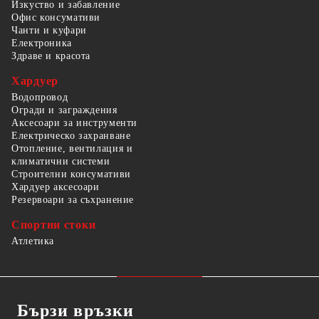
Изкуство и забавление
Офис консумативи
Чанти и куфари
Електроника
Здраве и красота
Хардуер
Водопровод
Огради и заграждения
Аксесоари за инструменти
Електрическо захранване
Отопление, вентилация и
климатични системи
Строителни консумативи
Хардуер аксесоари
Резервоари за съхранение
Спортни стоки
Атлетика
Бързи връзки