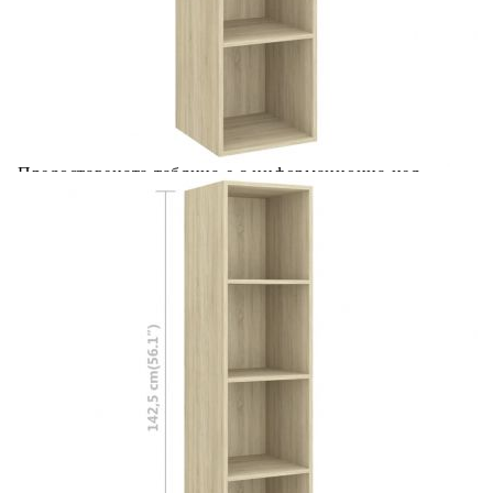
Добавете продукта в количката си с бутона "Добави в
количката" и при поръчка ще можете да изберете броя
вноски на кредита.
Acest tabel are caracter informativ. Adăugați produsul în
coșul de cumpărături unde veți putea selecta detaliile
cererii de creditare.
Предоставената таблица е с информационна цел.
Добавете продукта в количката си с бутона "Добави в
количката" и при поръчка ще можете да изберете броя
вноски на кредита.
Предоставената таблица е с информационна цел.
Добавете продукта в количката си с бутона "Добави в
количката" и при поръчка ще можете да изберете броя
вноски на кредита.
Предоставената таблица е с информационна цел.
Добавете продукта в количката си с бутона "Добави в
количката" и при поръчка ще можете да изберете броя
вноски на кредита.
Предоставената таблица е с информационна цел.