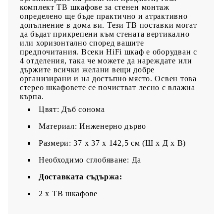
комплект ТВ шкафове за стенен монтаж
определено ще бъде практично и атрактивно
допълнение в дома ви. Тези ТВ поставки могат
да бъдат прикрепени към стената вертикално
или хоризонтално според вашите
предпочитания. Всеки HiFi шкаф е оборудван с
4 отделения, така че можете да нареждате или
държите всички желани вещи добре
организирани и на достъпно място. Освен това
стерео шкафовете се почистват лесно с влажна
кърпа.
Цвят: Дъб сонома
Материал: Инженерно дърво
Размери: 37 х 37 х 142,5 см (Ш x Д x В)
Необходимо сглобяване: Да
Доставката съдържа:
2 x ТВ шкафове