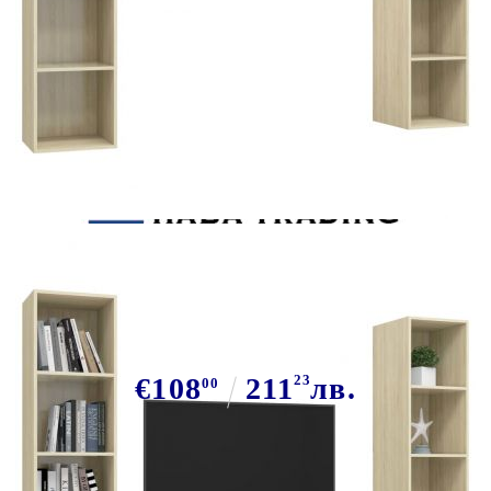
Tweet
Сподели
ТВ шкафове за стенен монтаж, 2
бр, дъб сонома, инженерно дърво
€108
211
23
лв.
00
В наличност: 92 бр.