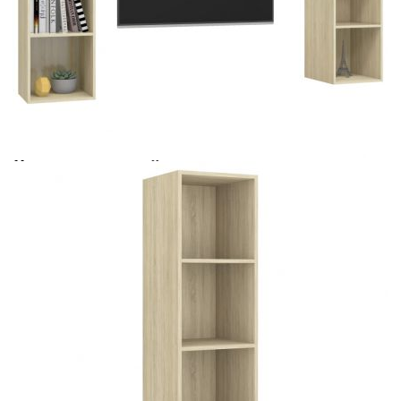
Време за доставка: 5 до 9 дни
Безплатна доставка до адрес при плащане по банков път
Цвят:
Дъб сонома
Материал:
Инженерно дърво
Размери:
37 х 37 х 142,5 см (Ш x Д x В)
EAN code:
8720286591680
Необходимо сглобяване:
Да
Купи на изплащане
Credit calculator
ТВ шкафове за стенен монтаж, 2 бр, дъб сонома,
инженерно дърво
Please select credit institution
Цена на продукта:
€108.00
Extraction of information from credit institutions
Предоставената таблица е с информационна цел.