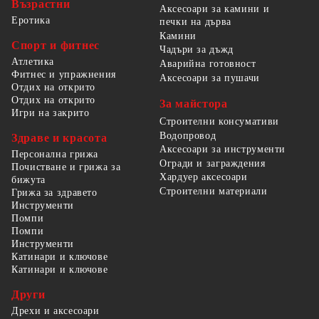
Възрастни
Аксесоари за камини и
Еротика
печки на дърва
Камини
Спорт и фитнес
Чадъри за дъжд
Атлетика
Аварийна готовност
Фитнес и упражнения
Аксесоари за пушачи
Отдих на открито
Отдих на открито
За майстора
Игри на закрито
Строителни консумативи
Водопровод
Здраве и красота
Аксесоари за инструменти
Персонална грижа
Огради и заграждения
Почистване и грижа за
Хардуер аксесоари
бижута
Строителни материали
Грижа за здравето
Инструменти
Помпи
Помпи
Инструменти
Катинари и ключове
Катинари и ключове
Други
Дрехи и аксесоари