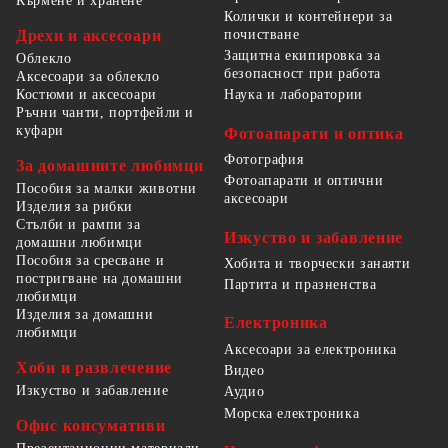
Кърмене и хранене
Колички и контейнери за
Дрехи и аксесоари
почистване
Защитна екипировка за
Облекло
безопасност при работа
Аксесоари за облекло
Костюми и аксесоари
Наука и лаборатории
Ръчни чанти, портфейли и
куфари
Фотоапарати и оптика
Фотография
За домашните любимци
Фотоапарати и оптични
Пособия за малки животни
аксесоари
Изделия за рибки
Стълби и рампи за
Изкуство и забавление
домашни любимци
Пособия за сресване и
Хобита и творчески занаяти
постригване на домашни
Партита и празненства
любимци
Изделия за домашни
Електроника
любимци
Аксесоари за електроника
Хоби и развлечение
Видео
Изкуство и забавление
Аудио
Морска електроника
Офис консумативи