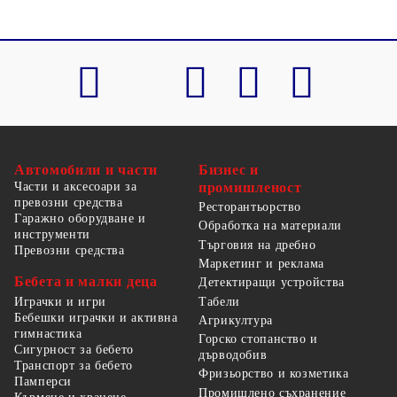
Автомобили и части
Бизнес и
Части и аксесоари за
промишленост
превозни средства
Ресторантьорство
Гаражно оборудване и
Обработка на материали
инструменти
Търговия на дребно
Превозни средства
Маркетинг и реклама
Бебета и малки деца
Детектиращи устройства
Табели
Играчки и игри
Бебешки играчки и активна
Агрикултура
гимнастика
Горско стопанство и
Сигурност за бебето
дърводобив
Транспорт за бебето
Фризьорство и козметика
Памперси
Промишлено съхранение