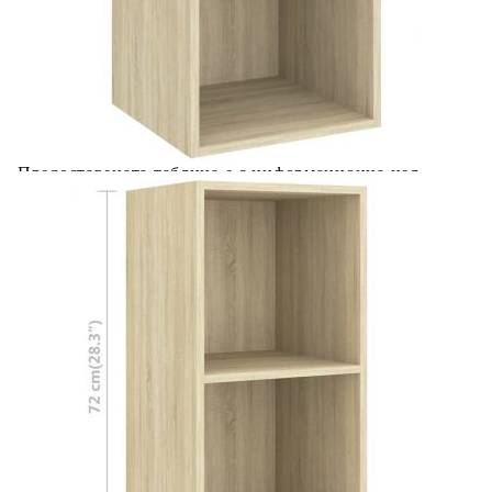
Добавете продукта в количката си с бутона "Добави в
количката" и при поръчка ще можете да изберете броя
вноски на кредита.
Acest tabel are caracter informativ. Adăugați produsul în
coșul de cumpărături unde veți putea selecta detaliile
cererii de creditare.
Предоставената таблица е с информационна цел.
Добавете продукта в количката си с бутона "Добави в
количката" и при поръчка ще можете да изберете броя
вноски на кредита.
Предоставената таблица е с информационна цел.
Добавете продукта в количката си с бутона "Добави в
количката" и при поръчка ще можете да изберете броя
вноски на кредита.
Предоставената таблица е с информационна цел.
Добавете продукта в количката си с бутона "Добави в
количката" и при поръчка ще можете да изберете броя
вноски на кредита.
Предоставената таблица е с информационна цел.