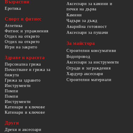
Възрастни
Аксесоари за камини и
Еротика
печки на дърва
Камини
Спорт и фитнес
Чадъри за дъжд
Атлетика
Аварийна готовност
Фитнес и упражнения
Аксесоари за пушачи
Отдих на открито
Отдих на открито
За майстора
Игри на закрито
Строителни консумативи
Водопровод
Здраве и красота
Аксесоари за инструменти
Персонална грижа
Огради и заграждения
Почистване и грижа за
Хардуер аксесоари
бижута
Строителни материали
Грижа за здравето
Инструменти
Помпи
Помпи
Инструменти
Катинари и ключове
Катинари и ключове
Други
Дрехи и аксесоари