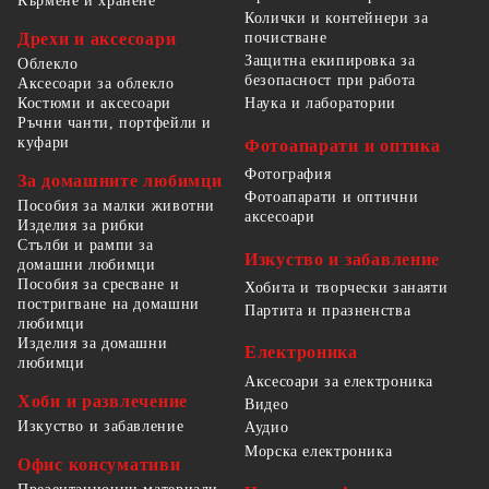
Кърмене и хранене
Колички и контейнери за
Дрехи и аксесоари
почистване
Защитна екипировка за
Облекло
безопасност при работа
Аксесоари за облекло
Костюми и аксесоари
Наука и лаборатории
Ръчни чанти, портфейли и
куфари
Фотоапарати и оптика
Фотография
За домашните любимци
Фотоапарати и оптични
Пособия за малки животни
аксесоари
Изделия за рибки
Стълби и рампи за
Изкуство и забавление
домашни любимци
Пособия за сресване и
Хобита и творчески занаяти
постригване на домашни
Партита и празненства
любимци
Изделия за домашни
Електроника
любимци
Аксесоари за електроника
Хоби и развлечение
Видео
Изкуство и забавление
Аудио
Морска електроника
Офис консумативи