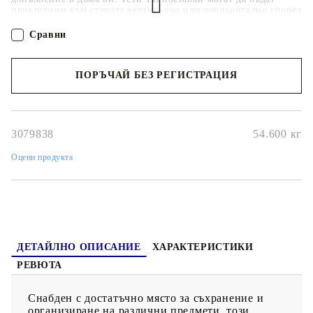
прикрепени към стената вертикално или хоризонтално според
вашите предпочитания. Всеки HiFi шкаф е оборудван с 2
отделения, така че можете да нареждате или държите всички
Сравни
желани вещи добре организирани и на достъпно място.
Освен това стерео шкафовете се почистват лесно с влажна
кърпа.
ПОРЪЧАЙ БЕЗ РЕГИСТРАЦИЯ
Наш представител ще се свърже с Вас в рамките на работния ден!
3079838
54.600
кг
Оцени продукта
ДЕТАЙЛНО ОПИСАНИЕ
ХАРАКТЕРИСТИКИ
РЕВЮТА
Снабден с достатъчно място за съхранение и
организиране на различни предмети, този