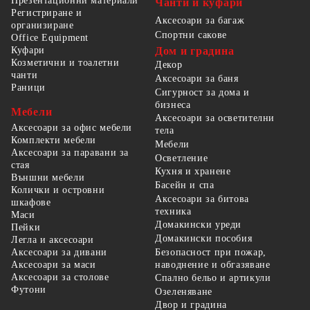
Презентационни материали
Чанти и куфари
Регистриране и
Аксесоари за багаж
организиране
Спортни сакове
Office Equipment
Куфари
Дом и градина
Козметични и тоалетни
Декор
чанти
Аксесоари за баня
Раници
Сигурност за дома и
бизнеса
Мебели
Аксесоари за осветителни
Аксесоари за офис мебели
тела
Комплекти мебели
Мебели
Аксесоари за паравани за
Осветление
стая
Кухня и хранене
Външни мебели
Басейн и спа
Колички и островни
Аксесоари за битова
шкафове
техника
Маси
Домакински уреди
Пейки
Домакински пособия
Легла и аксесоари
Безопасност при пожар,
Аксесоари за дивани
наводнение и обгазяване
Аксесоари за маси
Аксесоари за столове
Спално бельо и артикули
Футони
Озеленяване
Двор и градина