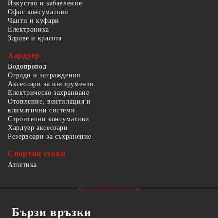
Изкуство и забавление
Офис консумативи
Чанти и куфари
Електроника
Здраве и красота
Хардуер
Водопровод
Огради и заграждения
Аксесоари за инструменти
Електрическо захранване
Отопление, вентилация и
климатични системи
Строителни консумативи
Хардуер аксесоари
Резервоари за съхранение
Спортни стоки
Атлетика
Бързи връзки