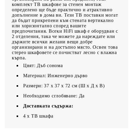
комплект ТВ шкафове за стенен монтаж
определено ще бъде практично и атрактивно
допълнение в дома ви. Тези ТВ поставки могат
да бъдат прикрепени към стената вертикално
или хоризонтално според вашите
предпочитания. Всеки HiFi шкаф е оборудван с
2 отделения, така че можете да нареждате или
държите всички желани вещи добре
организирани и на достъпно място. Освен това
стерео шкафовете се почистват лесно с влажна
кърпа.
Цвят: Дъб сонома
Материал: Инженерно дърво
Размери: 37 х 37 х 72 см (Ш x Д x В)
Необходимо сглобяване: Да
Доставката съдържа:
4 x ТВ шкафа