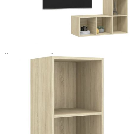
Време за доставка: 5 до 9 дни
Безплатна доставка до адрес при плащане по банков път
Цвят:
Дъб сонома
Материал:
Инженерно дърво
Размери:
37 х 37 х 72 см (Ш x Д x В)
EAN code:
8720286591413
Необходимо сглобяване:
Да
Купи на изплащане
Credit calculator
ТВ шкафове за стенен монтаж, 4 бр, дъб сонома,
инженерно дърво
Please select credit institution
Цена на продукта:
€134.00
Extraction of information from credit institutions
Предоставената таблица е с информационна цел.