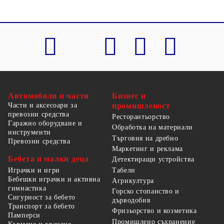
Автомобили и части
Бизнес и
Части и аксесоари за
промишленост
превозни средства
Ресторантьорство
Гаражно оборудване и
Обработка на материали
инструменти
Търговия на дребно
Превозни средства
Маркетинг и реклама
Бебета и малки деца
Детектиращи устройства
Табели
Играчки и игри
Бебешки играчки и активна
Агрикултура
гимнастика
Горско стопанство и
Сигурност за бебето
дърводобив
Транспорт за бебето
Фризьорство и козметика
Памперси
Промишлено съхранение