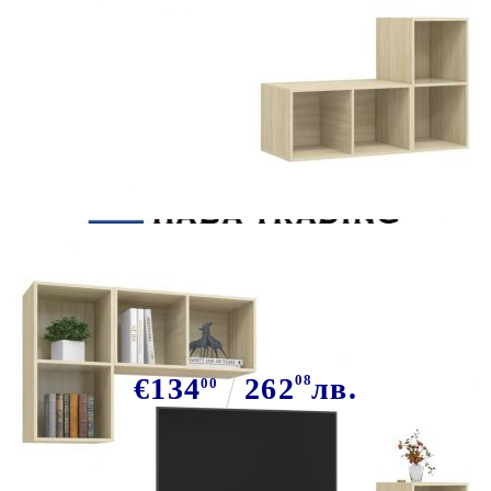
Tweet
Сподели
ТВ шкафове за стенен монтаж, 4
бр, дъб сонома, инженерно дърво
€134
262
08
лв.
00
В наличност: 32 бр.