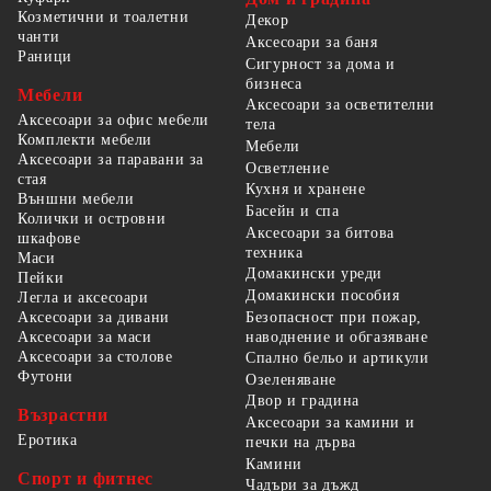
Козметични и тоалетни
Декор
чанти
Аксесоари за баня
Раници
Сигурност за дома и
бизнеса
Мебели
Аксесоари за осветителни
Аксесоари за офис мебели
тела
Комплекти мебели
Мебели
Аксесоари за паравани за
Осветление
стая
Кухня и хранене
Външни мебели
Басейн и спа
Колички и островни
Аксесоари за битова
шкафове
техника
Маси
Домакински уреди
Пейки
Домакински пособия
Легла и аксесоари
Безопасност при пожар,
Аксесоари за дивани
наводнение и обгазяване
Аксесоари за маси
Аксесоари за столове
Спално бельо и артикули
Футони
Озеленяване
Двор и градина
Възрастни
Аксесоари за камини и
Еротика
печки на дърва
Камини
Спорт и фитнес
Чадъри за дъжд