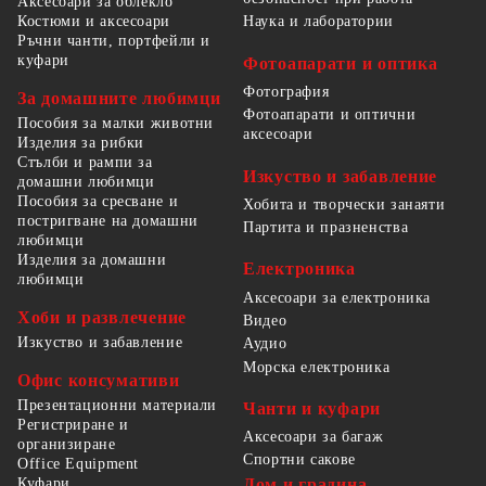
Аксесоари за облекло
Костюми и аксесоари
Наука и лаборатории
Ръчни чанти, портфейли и
куфари
Фотоапарати и оптика
Фотография
За домашните любимци
Фотоапарати и оптични
Пособия за малки животни
аксесоари
Изделия за рибки
Стълби и рампи за
Изкуство и забавление
домашни любимци
Пособия за сресване и
Хобита и творчески занаяти
постригване на домашни
Партита и празненства
любимци
Изделия за домашни
Електроника
любимци
Аксесоари за електроника
Хоби и развлечение
Видео
Изкуство и забавление
Аудио
Морска електроника
Офис консумативи
Презентационни материали
Чанти и куфари
Регистриране и
Аксесоари за багаж
организиране
Спортни сакове
Office Equipment
Куфари
Дом и градина