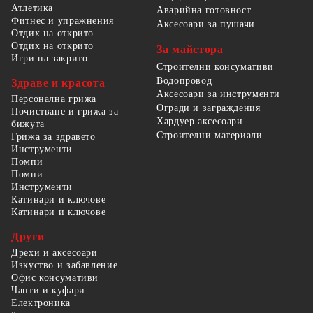
Атлетика
Аварийна готовност
Фитнес и упражнения
Аксесоари за пушачи
Отдих на открито
Отдих на открито
За майстора
Игри на закрито
Строителни консумативи
Водопровод
Здраве и красота
Аксесоари за инструменти
Персонална грижа
Огради и заграждения
Почистване и грижа за
Хардуер аксесоари
бижута
Строителни материали
Грижа за здравето
Инструменти
Помпи
Помпи
Инструменти
Катинари и ключове
Катинари и ключове
Други
Дрехи и аксесоари
Изкуство и забавление
Офис консумативи
Чанти и куфари
Електроника