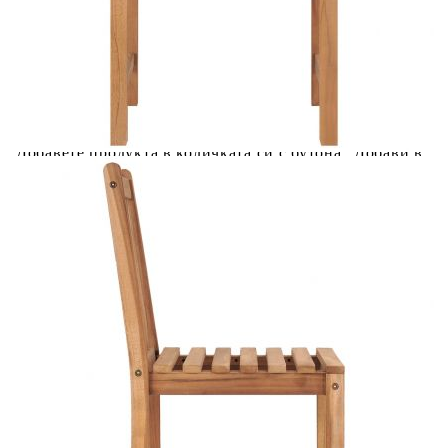
Купи на изплащане
Credit calculator
Градински столове, 6 бр, с възглавници, тиково дърво
масив
Please select credit institution
Цена на продукта:
€613.00
Extraction of information from credit institutions
Предоставената таблица е с информационна цел.
Добавете продукта в количката си с бутона "Добави в
количката" и при поръчка ще можете да изберете броя
вноски на кредита.
Acest tabel are caracter informativ. Adăugați produsul în
coșul de cumpărături unde veți putea selecta detaliile
cererii de creditare.
Предоставената таблица е с информационна цел.
Добавете продукта в количката си с бутона "Добави в
количката" и при поръчка ще можете да изберете броя
вноски на кредита.
Предоставената таблица е с информационна цел.
Добавете продукта в количката си с бутона "Добави в
количката" и при поръчка ще можете да изберете броя