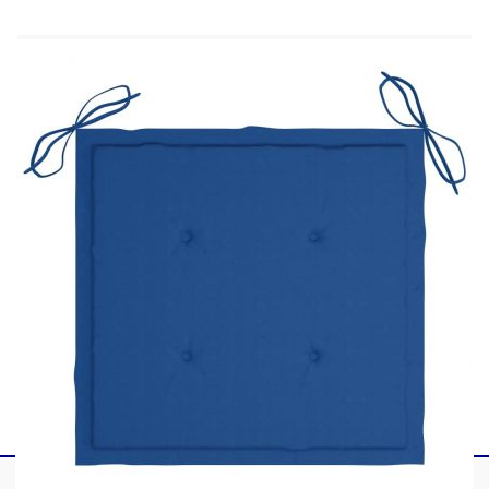
Ширина на седалката: 50 см
Дълбочина на седалката: 43 см
Височина на седалката от земята: 45 см
Размери на възглавницата: 50 x 50 x 3 см
(Д x Ш x Деб)
За употреба на закрито и открито
Необходим е монтаж
Доставката съдържа:
6 x Стола
6 x Възглавници за сядане
Максимално 110 кг на седалка.