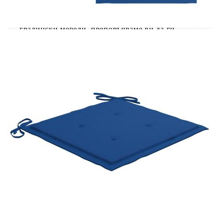
пространство. Включената възглавница е
практична и има декоративна функция.
Забележка: За да удължите живота на вашите
градински мебели, препоръчваме ви да ги
почиствате редовно и да не ги оставяте
ненужно на открито без защита.Почистване:
Използвайте мек сапунен разтворСъхранение:
Ако е възможно, съхранявайте на хладно и сухо
място на закрито. Ако продуктът се съхранява
на открито, защитете го с водоустойчиво
покривало. Избършете и изсушете излишната
вода или сняг от плоските повърхности след
дъжд или снеговалеж. Осигурете достатъчно
циркулация на въздух, за да избегнете повреди,
свързани с влагата.
Цвят на възглавницата: Кралскосиньо
Материал: Фино шлайфано твърдо тиково
дърво с финиш на водна основа
Материал на възглавницата: Текстил (100%
полиестер)
Размери: 50 x 53 x 90 см (Ш x Д x В)