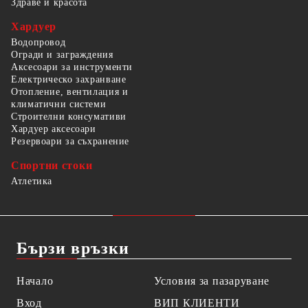
Здраве и красота
Хардуер
Водопровод
Огради и заграждения
Аксесоари за инструменти
Електрическо захранване
Отопление, вентилация и
климатични системи
Строителни консумативи
Хардуер аксесоари
Резервоари за съхранение
Спортни стоки
Атлетика
Бързи връзки
Начало
Условия за пазаруване
Вход
ВИП КЛИЕНТИ