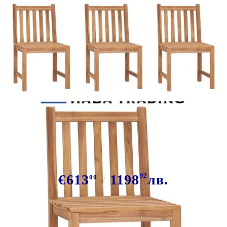
Tweet
Сподели
Градински столове, 6 бр, с
възглавници, тиково дърво масив
€613
1198
92
лв.
00
В наличност: 10 бр.