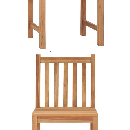
Време за доставка: 5 до 9 дни
Безплатна доставка до адрес при плащане по банков път
Материал:
Фино шлайфано твърдо тиково дърво с
финиш на водна основа
Размери:
50 x 53 x 90 см (Ш x Д x В)
EAN code:
8720286448946
Височина на седалката
45 см
от земята:
Дълбочина на
43 см
седалката:
Ширина на седалката:
50 см
Размери на
50 x 50 x 3 см (Д x Ш x Деб)
възглавницата:
Цвят на възглавницата:
Кралскосиньо
Материал на
Текстил (100% полиестер)
възглавницата: