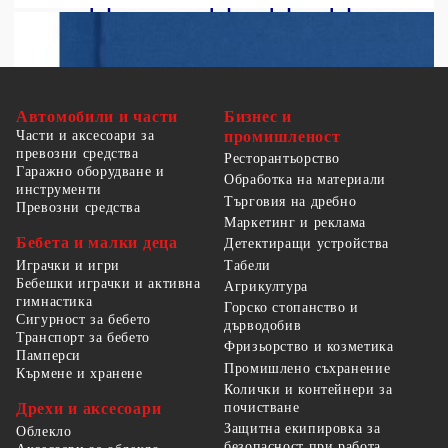
Автомобили и части
Бизнес и
Части и аксесоари за
промишленост
превозни средства
Ресторантьорство
Гаражно оборудване и
Обработка на материали
инструменти
Търговия на дребно
Превозни средства
Маркетинг и реклама
Бебета и малки деца
Детектиращи устройства
Табели
Играчки и игри
Бебешки играчки и активна
Агрикултура
гимнастика
Горско стопанство и
Сигурност за бебето
дърводобив
Транспорт за бебето
Фризьорство и козметика
Памперси
Промишлено съхранение
Кърмене и хранене
Колички и контейнери за
Дрехи и аксесоари
почистване
Защитна екипировка за
Облекло
безопасност при работа