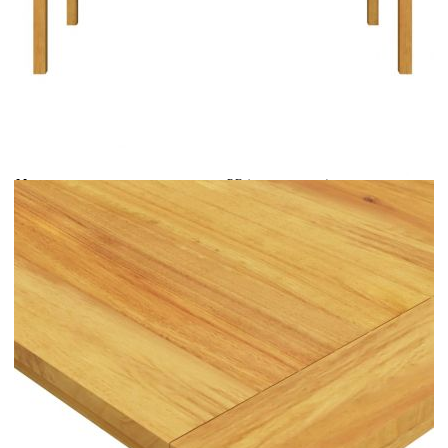
Време за доставка: 5 до 9 дни
Безплатна доставка до адрес при плащане по банков път
Цвят:
Черен
Материал:
PE (полиетиленов) ратан, прахово
боядисана стомана
Размери:
150 х 90 х 74 см (Д х Ш х В)
EAN code:
8720286338506
Дълбочина на седалката:
53 см
Ширина на седалката:
47 см
Височина на подлакътника от
63 см
земята:
Дебелина на възглавницата:
4 см
Цвят на възглавницата:
Черен
Размери (без наклон):
57 x 73 x 105 см (Ш x Д x В)
Височина на седалката от земята
41 см
без възглавница:
Материал на калъфа на шалтето:
100% полиестер
Размери (при наклон):
57 x 127 x 97 см (Ш х Д х В)