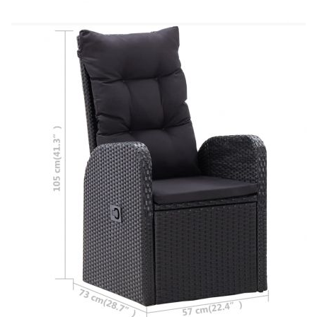
Д x В)
Размери (при наклон): 57 x 127 x 97 см (Ш
х Д х В)
Ширина на седалката: 47 см
Дълбочина на седалката: 53 см
Височина на седалката от земята без
възглавница: 41 см
Височина на подлакътника от земята: 63 см
Необходим е монтаж
Доставката съдържа:
1 х Маса
6 x Стола
6 x Възглавници за сядане
6 х Възглавници за облягане
Максимално 110 кг на седалка. Съобразете се с