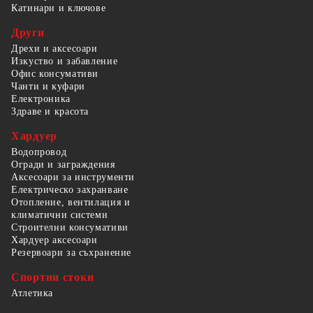
Катинари и ключове
Други
Дрехи и аксесоари
Изкуство и забавление
Офис консумативи
Чанти и куфари
Електроника
Здраве и красота
Хардуер
Водопровод
Огради и заграждения
Аксесоари за инструменти
Електрическо захранване
Отопление, вентилация и
климатични системи
Строителни консумативи
Хардуер аксесоари
Резервоари за съхранение
Спортни стоки
Атлетика