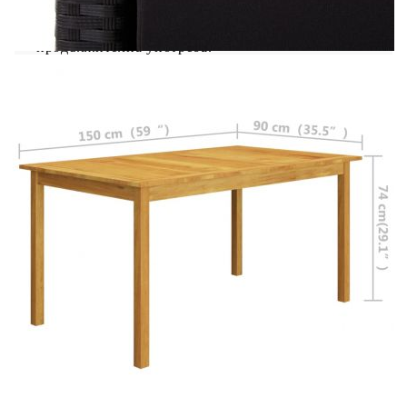
покриването на трапезния комплект по време на
дъжд, сняг и скреж с цел максимално
продължителна употреба.
Маса:
Материал: Акациево дърво масив с
маслено покритие
Размери: 150 х 90 х 74 см (Д х Ш х В)
Стол:
Цвят: Черен
Цвят на възглавницата: Черен
Материал: PE (полиетиленов) ратан,
прахово боядисана стомана
Материал на калъфа на шалтето: 100%
полиестер
Дебелина на възглавницата: 4 см
Размери (без наклон): 57 x 73 x 105 см (Ш x