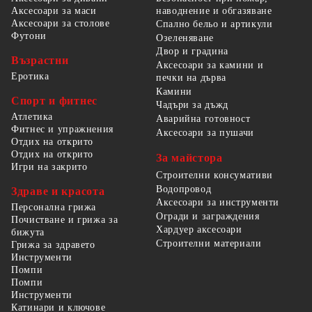
наводнение и обгазяване
Аксесоари за маси
Аксесоари за столове
Спално бельо и артикули
Футони
Озеленяване
Двор и градина
Възрастни
Аксесоари за камини и
Еротика
печки на дърва
Камини
Спорт и фитнес
Чадъри за дъжд
Атлетика
Аварийна готовност
Фитнес и упражнения
Аксесоари за пушачи
Отдих на открито
Отдих на открито
За майстора
Игри на закрито
Строителни консумативи
Водопровод
Здраве и красота
Аксесоари за инструменти
Персонална грижа
Огради и заграждения
Почистване и грижа за
Хардуер аксесоари
бижута
Строителни материали
Грижа за здравето
Инструменти
Помпи
Помпи
Инструменти
Катинари и ключове