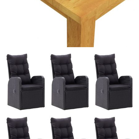
Купи на изплащане
Credit calculator
Градински трапезен комплект, 7 части, черен
Please select credit institution
Цена на продукта:
€661.00
Extraction of information from credit institutions
Предоставената таблица е с информационна цел.
Добавете продукта в количката си с бутона "Добави в
количката" и при поръчка ще можете да изберете броя
вноски на кредита.
Acest tabel are caracter informativ. Adăugați produsul în
coșul de cumpărături unde veți putea selecta detaliile
cererii de creditare.
Предоставената таблица е с информационна цел.
Добавете продукта в количката си с бутона "Добави в
количката" и при поръчка ще можете да изберете броя
вноски на кредита.
Предоставената таблица е с информационна цел.