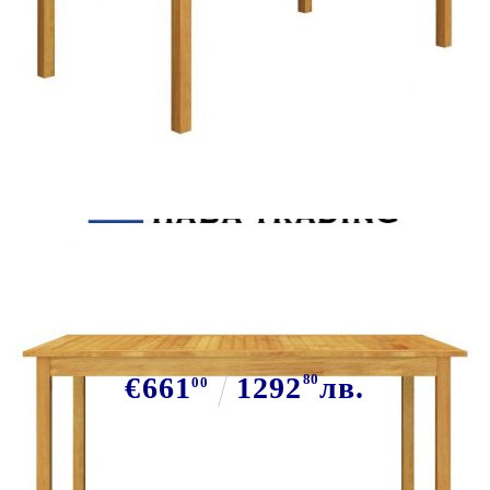
Tweet
Сподели
Градински трапезен комплект, 7
части, черен
€661
1292
80
лв.
00
В наличност: 190 бр.