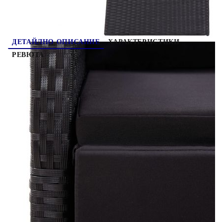
ДЕТАЙЛНО ОПИСАНИЕ
ХАРАКТЕРИСТИКИ
РЕВЮТА
Създайте завладяваща и сплотена естетика във
вашето открито пространство с този трапезен
комплект за градина! Трапезната маса е
изработена от масивна акациева дървесина с
маслено покритие, което я прави стабилна,
издръжлива и лесна за поддръжка. Тя е снабдена
с прахово боядисана стоманена рамка, покрита с
устойчив на атмосферни влияния РЕ ратан,
което прави трапезните столове здрави и лесни
за почистване. Облегалката се накланя, като
натиснете бутона отстрани. Благодарение на
олекотената конструкция столовете се местят
лесно. Доставката включва и изключително
удобни, плътно подплатени възглавници за
максимален комфорт. Полиестерните калъфи се
почистват лесно, като могат да бъдат свалени и
изпрани. Важна забележка: Препоръчваме