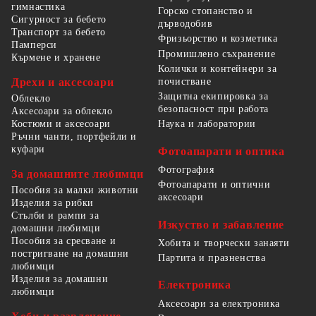
гимнастика
Горско стопанство и
Сигурност за бебето
дърводобив
Транспорт за бебето
Фризьорство и козметика
Памперси
Промишлено съхранение
Кърмене и хранене
Колички и контейнери за
Дрехи и аксесоари
почистване
Защитна екипировка за
Облекло
безопасност при работа
Аксесоари за облекло
Костюми и аксесоари
Наука и лаборатории
Ръчни чанти, портфейли и
куфари
Фотоапарати и оптика
Фотография
За домашните любимци
Фотоапарати и оптични
Пособия за малки животни
аксесоари
Изделия за рибки
Стълби и рампи за
Изкуство и забавление
домашни любимци
Пособия за сресване и
Хобита и творчески занаяти
постригване на домашни
Партита и празненства
любимци
Изделия за домашни
Електроника
любимци
Аксесоари за електроника