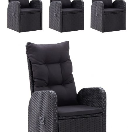
Добавете продукта в количката си с бутона "Добави в
количката" и при поръчка ще можете да изберете броя
вноски на кредита.
Предоставената таблица е с информационна цел.
Добавете продукта в количката си с бутона "Добави в
количката" и при поръчка ще можете да изберете броя
вноски на кредита.
Предоставената таблица е с информационна цел.
Добавете продукта в количката си с бутона "Добави в
количката" и при поръчка ще можете да изберете броя
вноски на кредита.
Когато плащате с NewPay, всъщност NewPay плаща
поръчката Ви вместо Вас. Вие я получавате и
разполагате с три начина да я платите към тях:
Отложено до 30 дни от момента на изпращане на
поръчката без оскъпяване. За покупки на стойност до
400 лв. / €204,52
Плащане на 4 вноски. Заплащате 20% от стойността на
поръчката си на момента с карта. Останалата сума се
разделя на 3 равни месечни вноски без оскъпяване. За
покупки на стойност до 1000 лв. / €511.31