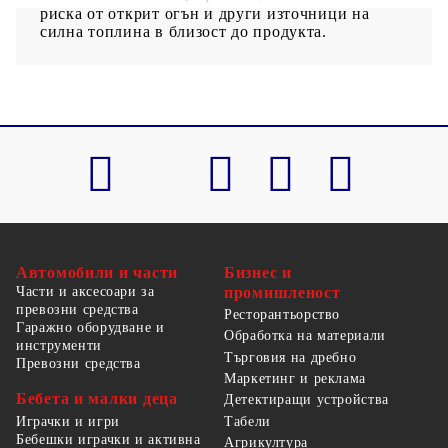
риска от открит огън и други източници на
силна топлина в близост до продукта.
Автомобили и части
Бизнес и
Части и аксесоари за
промишленост
превозни средства
Ресторантьорство
Гаражно оборудване и
Обработка на материали
инструменти
Търговия на дребно
Превозни средства
Маркетинг и реклама
Бебета и малки деца
Детектиращи устройства
Табели
Играчки и игри
Бебешки играчки и активна
Агрикултура