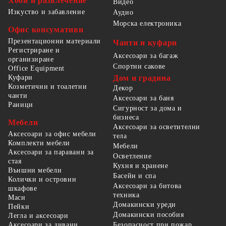
Хоби и развлечение
Видео
Изкуство и забавление
Аудио
Морска електроника
Офис консумативи
Презентационни материали
Чанти и куфари
Регистриране и
Аксесоари за багаж
организиране
Спортни сакове
Office Equipment
Куфари
Дом и градина
Козметични и тоалетни
Декор
чанти
Аксесоари за баня
Раници
Сигурност за дома и
бизнеса
Мебели
Аксесоари за осветителни
Аксесоари за офис мебели
тела
Комплекти мебели
Мебели
Аксесоари за паравани за
Осветление
стая
Кухня и хранене
Външни мебели
Басейн и спа
Колички и островни
Аксесоари за битова
шкафове
техника
Маси
Домакински уреди
Пейки
Домакински пособия
Легла и аксесоари
Безопасност при пожар,
Аксесоари за дивани