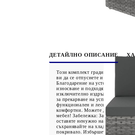
ДЕТАЙЛНО ОПИСАНИЕ
ХА
Този комплект градински лаундж 
ви да се отпуснете и да се наслад
Благодарение на устойчивия на ат
износване и подходящ за ежедневн
изключително издръжлива. Масичка
за прекарване на успокояващо и р
функционален и лесен за преместв
комфортни. Можете да го комбинир
мебел! Забележка: За да удължите
оставяте ненужно на открито без 
съхранявайте на хладно и сухо мяс
покривало. Избършете и изсушете