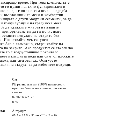
лаксиращо време. При това комплектът е
оето го прави напълно функционален и
ане, за да се впише към всяка подредба.
и възглавници са меки и комфортни.
инирате с други модулни сегменти, за да
ни конфигурации на градинска мека
 За да удължите живота на вашите
 препоръчваме ви да ги почиствате
и оставяте ненужно на открито без
е: Използвайте мек сапунен
е: Ако е възможно, съхранявайте на
то на закрито. Ако продуктът се съхранява
ете го с водоустойчиво покривало.
шете излишната вода или сняг от плоските
 дъжд или снеговалеж. Осигурете
ация на въздух, за да избегнете повреди,
.
Сив
PE ратан, текстил (100% полиестер),
прахово боядисана стомана, закалено
стъкло
8720286322123
8 см
ата:
Антрацит
65,5 x 65,5 x 52 см (Ш x Д x В)