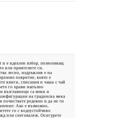
 и е идеален избор, позволяващ
то или приятелите си.
тва лесно, издръжлив е на
прахово покритие, която е
те книги, списания и чаша с чай
оето го прави напълно
ни възглавници са меки и
 конфигурации на градинска мека
и почиствате редовно и да не ги
анение: Ако е възможно,
щитете го с водоустойчиво
ъжд или снеговалеж. Осигурете