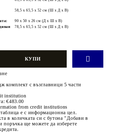
58,5 x 65,5 x 52 см (Ш x Д x В)
ата:
90 х 50 х 26 см (Д х Ш х В)
 диван
78,5 x 65,5 x 52 см (Ш x Д x В)
ане
дж комплект с възглавници 5 части
it institution
а:
€483.00
rmation from credit institutions
 таблица е с информационна цел.
та в количката си с бутона "Добави в
и поръчка ще можете да изберете
кредита.