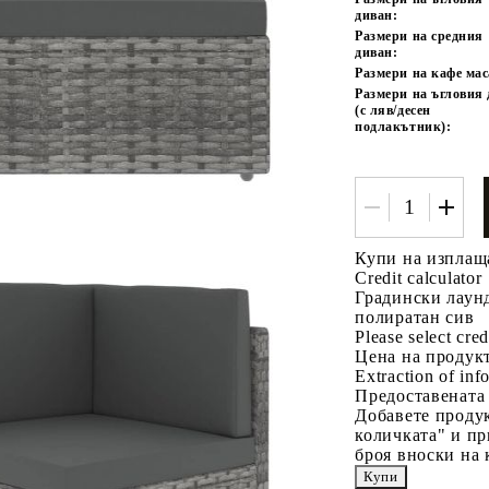
диван:
Размери на средния
диван:
Размери на кафе мас
Размери на ъгловия
(с ляв/десен
подлакътник):
Купи на изплащ
Credit calculator
Градински лаун
полиратан сив
Please select cred
Цена на продукт
Extraction of info
Предоставената
Добавете продук
количката" и пр
броя вноски на 