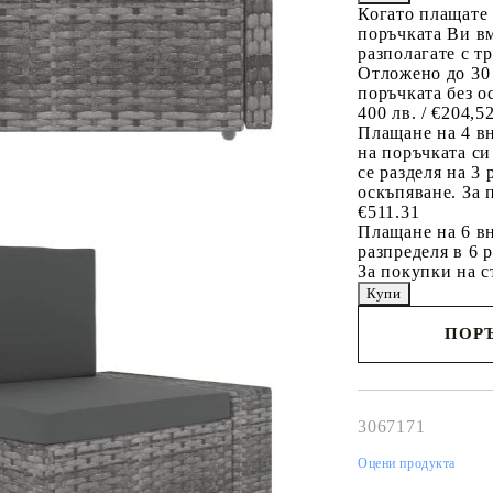
Когато плащате
поръчката Ви вм
разполагате с т
Отложено до 30
поръчката без о
400 лв. / €204,5
Плащане на 4 в
на поръчката си
се разделя на 3
оскъпяване. За 
€511.31
Плащане на 6 вн
разпределя в 6 
За покупки на с
ПОРЪ
Наш представител 
свърже с Вас в рам
работния ден!
3067171
Оцени продукта