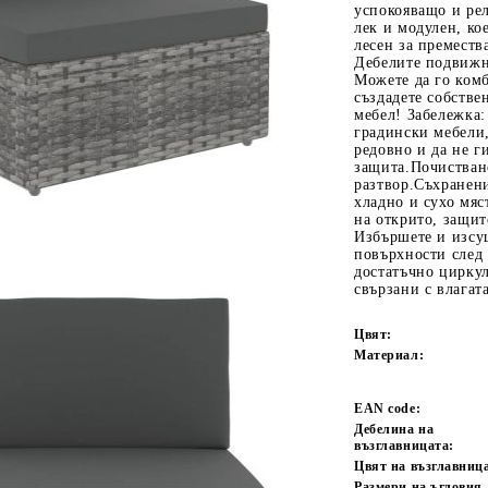
успокояващо и ре
лек и модулен, к
лесен за преместв
Дебелите подвижн
Можете да го комб
създадете собстве
мебел! Забележка:
градински мебели,
редовно и да не г
защита.Почистван
разтвор.Съхранени
хладно и сухо мяс
Tweet
одели
на открито, защит
Избършете и изсу
повърхности след
достатъчно циркул
свързани с влагата
Цвят:
Материал:
EAN code:
Дебелина на
възглавницата:
Цвят на възглавниц
Размери на ъгловия