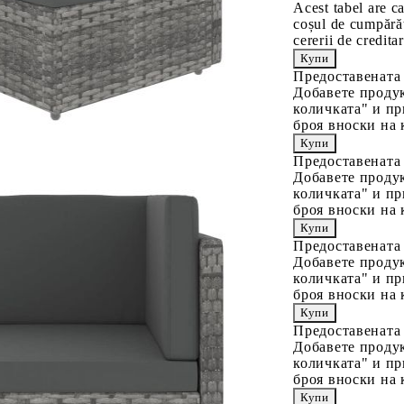
Acest tabel are c
coșul de cumpărăt
cererii de creditar
Предоставената
Добавете продук
количката" и пр
броя вноски на 
Предоставената
Добавете продук
количката" и пр
броя вноски на 
Предоставената
Добавете продук
количката" и пр
броя вноски на 
Предоставената
Добавете продук
количката" и пр
броя вноски на 