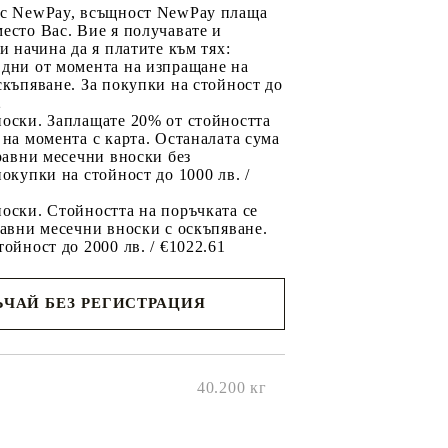
 с NewPay, всъщност NewPay плаща
есто Вас. Вие я получавате и
ри начина да я платите към тях:
 дни от момента на изпращане на
скъпяване. За покупки на стойност до
2
носки. Заплащате 20% от стойността
 на момента с карта. Останалата сума
 равни месечни вноски без
покупки на стойност до 1000 лв. /
оски. Стойността на поръчката се
равни месечни вноски с оскъпяване.
тойност до 2000 лв. / €1022.61
ЧАЙ БЕЗ РЕГИСТРАЦИЯ
ще се
ките на
40.200
кг