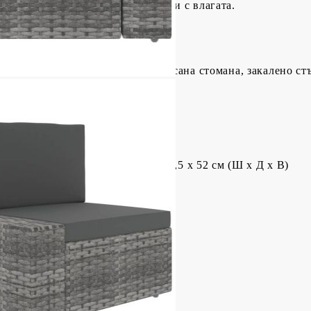
за да избегнете повреди, свързани с влагата.
ацит
(100% полиестер), прахово боядисана стомана, закалено ст
50 х 26 см (Д х Ш х В)
,5 x 65,5 x 52 см (Ш x Д x В)
5 x 65,5 x 52 см (Ш x Д x В)
ляв/десен подлакътник): 78,5 x 65,5 x 52 см (Ш x Д x В)
8 см
л