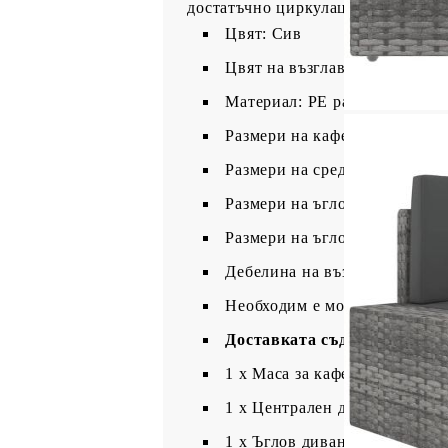
достатъчно циркулация на въздух, 
Цвят: Сив
Цвят на възглавницата: Антр
Материал: PE ратан, текстил 
Размери на кафе масата: 90 х 
Размери на средния диван: 58
Размери на ъгловия диван: 65,
Размери на ъгловия диван (с 
Дебелина на възглавницата: 
Необходим е монтаж
Доставката съдържа:
1 х Маса за кафе
1 х Централен диванен моду
1 х Ъглов диван