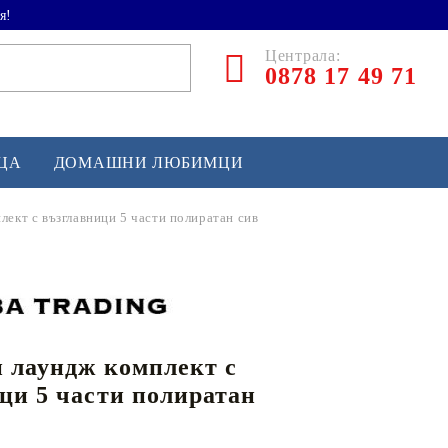
я!
Централа:
0878 17 49 71
ЕЦА
ДОМАШНИ ЛЮБИМЦИ
лект с възглавници 5 части полиратан сив
ТЛЕТИКА
аскетбол
кс и бойни изкуства
 лаундж комплект с
йзбол и софтбол
ци 5 части полиратан
кей и лакрос
сновно спортно оборудване