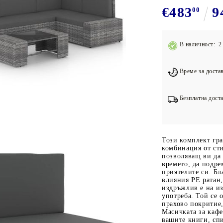
Подложки за фитнес уреди
В
€483
9
00
Лостове за набиране
Силови кули
В наличност: 2 
Йога и пилатес
Време за достав
Безплатна доста
Този комплект гр
комбинация от сти
позволяващ ви да 
времето, да подре
приятелите си. Бл
влияния РЕ ратан,
издръжлив е на и
употреба. Той се 
прахово покритие
Масичката за кафе
вашите книги, спи