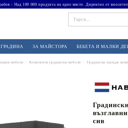
рабов - Над 100 000 продукта на едно място. Директно от вносител
 ГРАДИНА
ЗА МАЙСТОРА
БЕБЕТА И МАЛКИ Д
ншни мебели
Комплекти градински мебели
Градински лаундж комп
ФИТНЕС УПРАЖНЕНИЯ
А
Вдигане на тежести
Б
Кардио
Бо
любимци
Градински
Йога и пилатес
Бе
възглавни
Лежанки за упражнения
Хо
сив
Тренажори за баланс
О