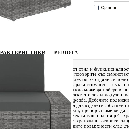
Сравни
РАКТЕРИСТИКИ
РЕВЮТА
мебели представлява комбинация от стил и функционалност
ите на времето, да подремнете или побъбрите със семейство
мосферни влияния РЕ ратан, комплектът за сядане се почис
а употреба. Той се отличава със здрава стоманена рамка с 
та за кафе с плот от закалено стъкло може да побере ваши
елаксиращо време. При това комплектът е лек и модулен, к
ане, за да се впише към всяка подредба. Дебелите подвиж
ате с други модулни сегменти, за да създадете собствени
 живота на вашите градински мебели, препоръчваме ви да г
защита.Почистване: Използвайте мек сапунен разтвор.Съхр
то на закрито. Ако продуктът се съхранява на открито, за
 излишната вода или сняг от плоските повърхности след д