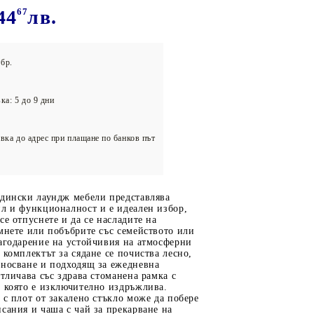
олейбол
44
67
лв.
бр.
ка: 5 до 9 дни
вка до адрес при плащане по банков път
адински лаундж мебели представлява
л и функционалност и е идеален избор,
се отпуснете и да се насладите на
мнете или побъбрите със семейството или
агодарение на устойчивия на атмосферни
 комплектът за сядане се почиства лесно,
зносване и подходящ за ежедневна
отличава със здрава стоманена рамка с
, която е изключително издръжлива.
 с плот от закалено стъкло може да побере
сания и чаша с чай за прекарване на