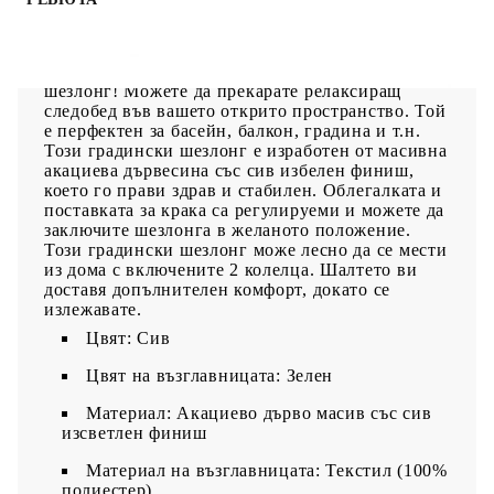
Отпуснете се и релаксирайте в градината или
във вътрешния двор на този удобен дървен
шезлонг! Можете да прекарате релаксиращ
следобед във вашето открито пространство. Той
е перфектен за басейн, балкон, градина и т.н.
Този градински шезлонг е изработен от масивна
акациева дървесина със сив избелен финиш,
което го прави здрав и стабилен. Облегалката и
поставката за крака са регулируеми и можете да
заключите шезлонга в желаното положение.
Този градински шезлонг може лесно да се мести
из дома с включените 2 колелца. Шалтето ви
доставя допълнителен комфорт, докато се
излежавате.
Цвят: Сив
Цвят на възглавницата: Зелен
Материал: Акациево дърво масив със сив
изсветлен финиш
Материал на възглавницата: Текстил (100%
полиестер)