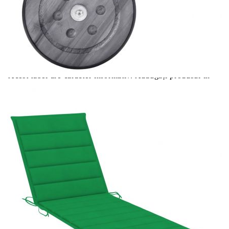
Цена на продукта:
€142.00
Extraction of information from credit institutions
Предоставената таблица е с информационна цел.
Добавете продукта в количката си с бутона "Добави в
количката" и при поръчка ще можете да изберете броя
вноски на кредита.
Acest tabel are caracter informativ. Adăugați produsul în
coșul de cumpărături unde veți putea selecta detaliile
cererii de creditare.
Предоставената таблица е с информационна цел.
Добавете продукта в количката си с бутона "Добави в
количката" и при поръчка ще можете да изберете броя
вноски на кредита.
Предоставената таблица е с информационна цел.
Добавете продукта в количката си с бутона "Добави в
количката" и при поръчка ще можете да изберете броя
вноски на кредита.
Предоставената таблица е с информационна цел.
Добавете продукта в количката си с бутона "Добави в