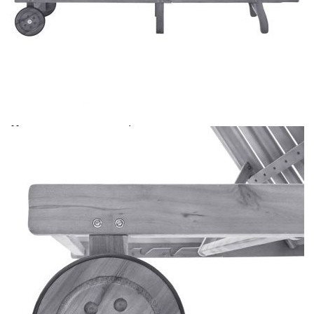
Време за доставка: 5 до 9 дни
Безплатна доставка до адрес при плащане по банков път
Цвят:
Сив
Материал:
Акациево дърво масив със сив изсветлен
финиш
Размери:
200 x 59/63 x 30/62/76/85 см (Ш x Д x В)
EAN code:
8720286237571
Цвят на възглавницата:
Зелен
Материал на
Текстил (100% полиестер)
възглавницата:
Размери на шалтето:
200 x 60 x 3 см (Д х Ш x Деб)
Купи на изплащане
Credit calculator
Градински шезлонг с шалте, сив, акациево дърво
масив
Please select credit institution