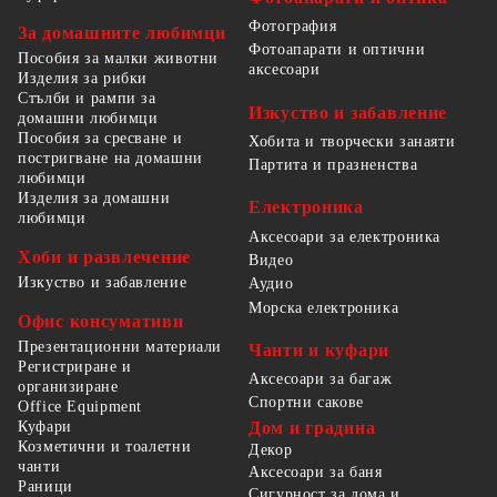
Фотография
За домашните любимци
Фотоапарати и оптични
Пособия за малки животни
аксесоари
Изделия за рибки
Стълби и рампи за
Изкуство и забавление
домашни любимци
Пособия за сресване и
Хобита и творчески занаяти
постригване на домашни
Партита и празненства
любимци
Изделия за домашни
Електроника
любимци
Аксесоари за електроника
Хоби и развлечение
Видео
Изкуство и забавление
Аудио
Морска електроника
Офис консумативи
Презентационни материали
Чанти и куфари
Регистриране и
Аксесоари за багаж
организиране
Спортни сакове
Office Equipment
Куфари
Дом и градина
Козметични и тоалетни
Декор
чанти
Аксесоари за баня
Раници
Сигурност за дома и