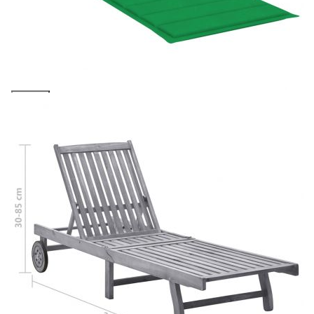
количката" и при поръчка ще можете да изберете броя
вноски на кредита.
Предоставената таблица е с информационна цел.
Добавете продукта в количката си с бутона "Добави в
количката" и при поръчка ще можете да изберете броя
вноски на кредита.
Когато плащате с NewPay, всъщност NewPay плаща
поръчката Ви вместо Вас. Вие я получавате и
разполагате с три начина да я платите към тях:
Отложено до 30 дни от момента на изпращане на
поръчката без оскъпяване. За покупки на стойност до
400 лв. / €204,52
Плащане на 4 вноски. Заплащате 20% от стойността на
поръчката си на момента с карта. Останалата сума се
разделя на 3 равни месечни вноски без оскъпяване. За
покупки на стойност до 1000 лв. / €511.31
Плащане на 6 вноски. Стойността на поръчката се
разпределя в 6 равни месечни вноски с оскъпяване. За
покупки на стойност до 2000 лв. / €1022.61