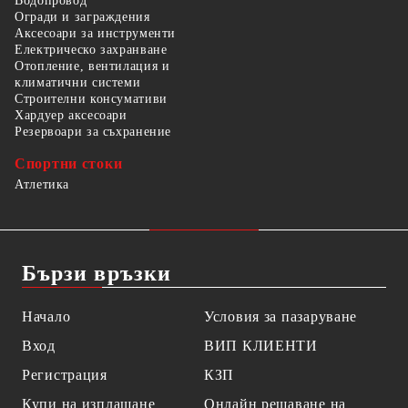
Водопровод
Огради и заграждения
Аксесоари за инструменти
Електрическо захранване
Отопление, вентилация и
климатични системи
Строителни консумативи
Хардуер аксесоари
Резервоари за съхранение
Спортни стоки
Атлетика
Бързи връзки
Начало
Условия за пазаруване
Вход
ВИП КЛИЕНТИ
Регистрация
КЗП
Купи на изплащане
Онлайн решаване на