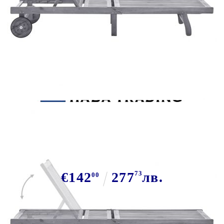
Tweet
Сподели
Градински шезлонг с шалте, сив,
акациево дърво масив
€142
277
73
лв.
00
В наличност: 64 бр.