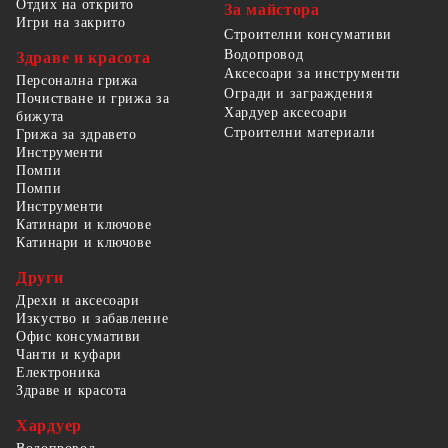
Отдих на открито
За майстора
Игри на закрито
Строителни консумативи
Водопровод
Здраве и красота
Аксесоари за инструменти
Персонална грижа
Огради и заграждения
Почистване и грижа за
Хардуер аксесоари
бижута
Строителни материали
Грижа за здравето
Инструменти
Помпи
Помпи
Инструменти
Катинари и ключове
Катинари и ключове
Други
Дрехи и аксесоари
Изкуство и забавление
Офис консумативи
Чанти и куфари
Електроника
Здраве и красота
Хардуер