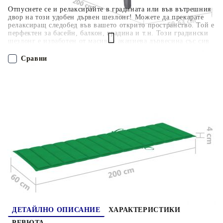
Отпуснете се и релаксирайте в градината или във вътрешния
двор на този удобен дървен шезлонг! Можете да прекарате
релаксиращ следобед във вашето открито пространство. Той е
перфектен за басейн, балкон, градина и т.н. Този градински
шезлонг е изработен от масивна акациева дървесина със сив
избелен финиш, което го прави здрав и стабилен.
Облегалката и поставката за крака са регулируеми и можете
Сравни
да заключите шезлонга в желаното положение. Този
градински шезлонг може лесно да се мести из дома с
включените 2 колелца. Шалтето ви доставя допълнителен
ПОРЪЧАЙ БЕЗ РЕГИСТРАЦИЯ
комфорт, докато се излежавате. Максимално 110 кг на
седалка.
Наш представител ще се свърже с Вас в рамките на работния ден!
3061364
16.940
кг
Оцени продукта
ДЕТАЙЛНО ОПИСАНИЕ
ХАРАКТЕРИСТИКИ
РЕВЮТА