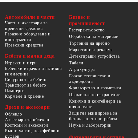
Автомобили и части
Бизнес и
Части и аксесоари за
промишленост
превозни средства
Ресторантьорство
Гаражно оборудване и
Обработка на материали
инструменти
Търговия на дребно
Превозни средства
Маркетинг и реклама
Бебета и малки деца
Детектиращи устройства
Табели
Играчки и игри
Бебешки играчки и активна
Агрикултура
гимнастика
Горско стопанство и
Сигурност за бебето
дърводобив
Транспорт за бебето
Фризьорство и козметика
Памперси
Промишлено съхранение
Кърмене и хранене
Колички и контейнери за
Дрехи и аксесоари
почистване
Защитна екипировка за
Облекло
безопасност при работа
Аксесоари за облекло
Костюми и аксесоари
Наука и лаборатории
Ръчни чанти, портфейли и
куфари
Фотоапарати и оптика