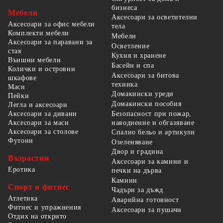
бизнеса
Мебели
Аксесоари за осветителни
Аксесоари за офис мебели
тела
Комплекти мебели
Мебели
Аксесоари за паравани за
Осветление
стая
Кухня и хранене
Външни мебели
Басейн и спа
Колички и островни
Аксесоари за битова
шкафове
техника
Маси
Домакински уреди
Пейки
Домакински пособия
Легла и аксесоари
Безопасност при пожар,
Аксесоари за дивани
наводнение и обгазяване
Аксесоари за маси
Аксесоари за столове
Спално бельо и артикули
Футони
Озеленяване
Двор и градина
Възрастни
Аксесоари за камини и
Еротика
печки на дърва
Камини
Спорт и фитнес
Чадъри за дъжд
Атлетика
Аварийна готовност
Фитнес и упражнения
Аксесоари за пушачи
Отдих на открито