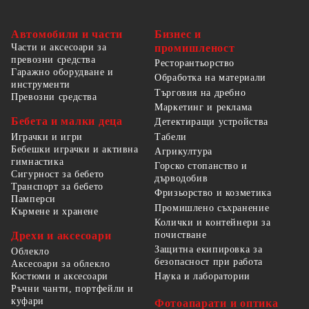
Автомобили и части
Бизнес и
Части и аксесоари за
промишленост
превозни средства
Ресторантьорство
Гаражно оборудване и
Обработка на материали
инструменти
Търговия на дребно
Превозни средства
Маркетинг и реклама
Бебета и малки деца
Детектиращи устройства
Табели
Играчки и игри
Бебешки играчки и активна
Агрикултура
гимнастика
Горско стопанство и
Сигурност за бебето
дърводобив
Транспорт за бебето
Фризьорство и козметика
Памперси
Промишлено съхранение
Кърмене и хранене
Колички и контейнери за
Дрехи и аксесоари
почистване
Защитна екипировка за
Облекло
безопасност при работа
Аксесоари за облекло
Костюми и аксесоари
Наука и лаборатории
Ръчни чанти, портфейли и
куфари
Фотоапарати и оптика