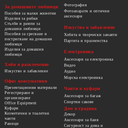
Фотография
За домашните любимци
Фотоапарати и оптични
Пособия за малки животни
аксесоари
Изделия за рибки
Стълби и рампи за
Изкуство и забавление
домашни любимци
Пособия за сресване и
Хобита и творчески занаяти
постригване на домашни
Партита и празненства
любимци
Изделия за домашни
Електроника
любимци
Аксесоари за електроника
Хоби и развлечение
Видео
Изкуство и забавление
Аудио
Морска електроника
Офис консумативи
Презентационни материали
Чанти и куфари
Регистриране и
Аксесоари за багаж
организиране
Спортни сакове
Office Equipment
Куфари
Дом и градина
Козметични и тоалетни
Декор
чанти
Аксесоари за баня
Раници
Сигурност за дома и