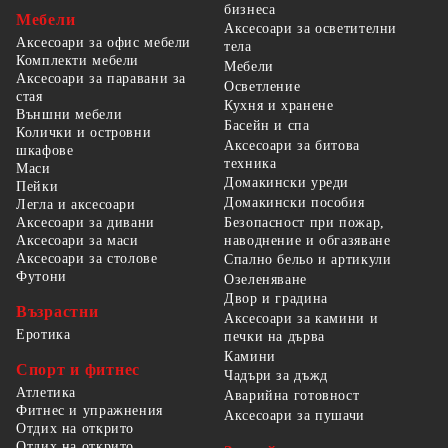
бизнеса
Мебели
Аксесоари за осветителни
Аксесоари за офис мебели
тела
Комплекти мебели
Мебели
Аксесоари за паравани за
Осветление
стая
Кухня и хранене
Външни мебели
Басейн и спа
Колички и островни
Аксесоари за битова
шкафове
техника
Маси
Домакински уреди
Пейки
Домакински пособия
Легла и аксесоари
Безопасност при пожар,
Аксесоари за дивани
наводнение и обгазяване
Аксесоари за маси
Аксесоари за столове
Спално бельо и артикули
Футони
Озеленяване
Двор и градина
Възрастни
Аксесоари за камини и
Еротика
печки на дърва
Камини
Спорт и фитнес
Чадъри за дъжд
Атлетика
Аварийна готовност
Фитнес и упражнения
Аксесоари за пушачи
Отдих на открито
Отдих на открито