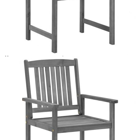
Време за доставка: 5 до 9 дни
Безплатна доставка до адрес при плащане по банков път
Цвят:
Сив
Материал:
Акациево дърво масив със сив изсветлен
финиш
EAN code:
8720286236437
Общи размери:
61 x 57 x 92 см (Ш x Д x В)
Височина на седалката от
43,5 см
земята:
Размери на седалката:
48 x 46 см (Ш x Д)
Размери на възглавницата:
50 x 50 x 4 см (Д х Ш x Деб)
Материал на
Текстил (100% полиестер)
възглавницата:
Купи на изплащане
Credit calculator
Градински столове с възглавници, 4 бр, сиви, акация