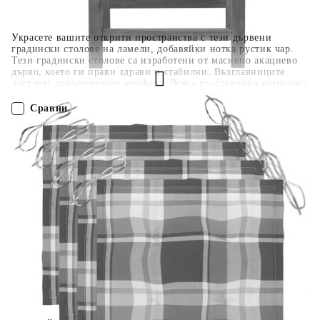
Украсете вашите открити пространства с тези дървени
градински столове на ламели, добавяйки нотка рустик чар.
Тези градински столове са изработени от масивно акациево
дърво, което ги прави здрави и стабилни. Възглавниците
доставят допълнителен комфорт. Всяка възглавница разполага
с два комплекта въжета, които да я фиксират плътно към
градинския стол. Максимално 110 кг на седалка.
Сравни
ПОРЪЧАЙ БЕЗ РЕГИСТРАЦИЯ
Наш представител ще се свърже с Вас в рамките на работния ден!
3061250
29.380
кг
Оцени продукта