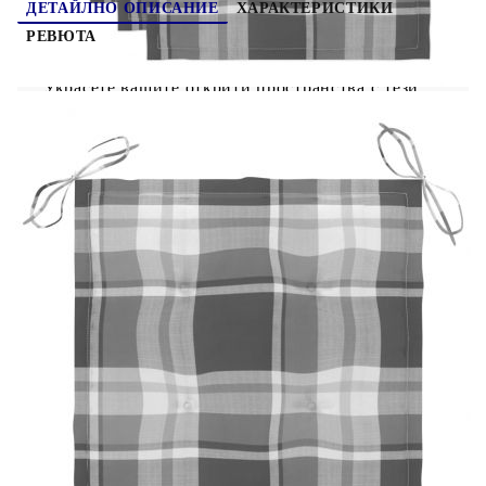
ДЕТАЙЛНО ОПИСАНИЕ
ХАРАКТЕРИСТИКИ
РЕВЮТА
Украсете вашите открити пространства с тези
дървени градински столове на ламели,
добавяйки нотка рустик чар. Тези градински
столове са изработени от масивно акациево
дърво, което ги прави здрави и стабилни.
Възглавниците доставят допълнителен комфорт.
Всяка възглавница разполага с два комплекта
въжета, които да я фиксират плътно към
градинския стол.
Цвят: Сив
Материал: Акациево дърво масив със сив
изсветлен финиш
Материал на възглавницата: Текстил (100%
полиестер)
Общи размери: 61 x 57 x 92 см (Ш x Д x В)
Размери на седалката: 48 x 46 см (Ш x Д)