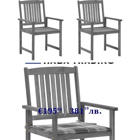
Tweet
Сподели
Градински столове с възглавници,
4 бр, сиви, акация масив
€195
381
39
лв.
00
В наличност: 15 бр.