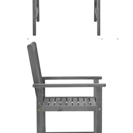
Предоставената таблица е с информационна цел.
Добавете продукта в количката си с бутона "Добави в
количката" и при поръчка ще можете да изберете броя
вноски на кредита.
Предоставената таблица е с информационна цел.
Добавете продукта в количката си с бутона "Добави в
количката" и при поръчка ще можете да изберете броя
вноски на кредита.
Когато плащате с NewPay, всъщност NewPay плаща
поръчката Ви вместо Вас. Вие я получавате и
разполагате с три начина да я платите към тях:
Отложено до 30 дни от момента на изпращане на
поръчката без оскъпяване. За покупки на стойност до
400 лв. / €204,52
Плащане на 4 вноски. Заплащате 20% от стойността на
поръчката си на момента с карта. Останалата сума се
разделя на 3 равни месечни вноски без оскъпяване. За
покупки на стойност до 1000 лв. / €511.31
Плащане на 6 вноски. Стойността на поръчката се
разпределя в 6 равни месечни вноски с оскъпяване. За
покупки на стойност до 2000 лв. / €1022.61