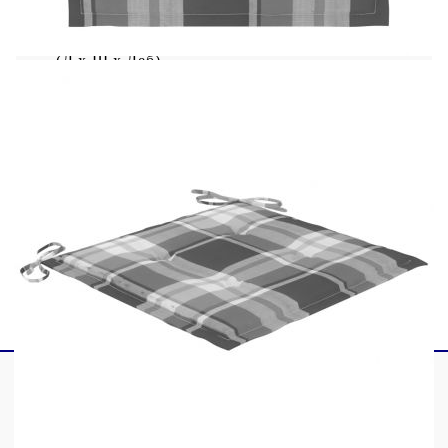
Височина на седалката от земята: 43,5 см
Размери на възглавницата: 50 x 50 x 4 см
(Д х Ш x Деб)
Шарка на сиво каре
Необходим е монтаж
Доставката съдържа:
4 x Столa
4 x Възглавници
Максимално 110 кг на седалка.