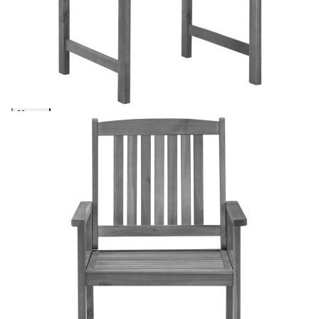
масив
Please select credit institution
Цена на продукта:
€195.00
Extraction of information from credit institutions
Предоставената таблица е с информационна цел.
Добавете продукта в количката си с бутона "Добави в
количката" и при поръчка ще можете да изберете броя
вноски на кредита.
Acest tabel are caracter informativ. Adăugați produsul în
coșul de cumpărături unde veți putea selecta detaliile
cererii de creditare.
Предоставената таблица е с информационна цел.
Добавете продукта в количката си с бутона "Добави в
количката" и при поръчка ще можете да изберете броя
вноски на кредита.
Предоставената таблица е с информационна цел.
Добавете продукта в количката си с бутона "Добави в
количката" и при поръчка ще можете да изберете броя
вноски на кредита.