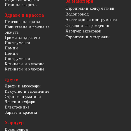
За майстора
Игри на закрито
Строителни консумативи
Водопровод
Здраве и красота
Аксесоари за инструменти
Персонална грижа
Огради и заграждения
Почистване и грижа за
Хардуер аксесоари
бижута
Строителни материали
Грижа за здравето
Инструменти
Помпи
Помпи
Инструменти
Катинари и ключове
Катинари и ключове
Други
Дрехи и аксесоари
Изкуство и забавление
Офис консумативи
Чанти и куфари
Електроника
Здраве и красота
Хардуер
Водопровод