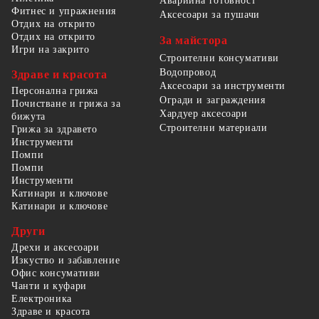
Аварийна готовност
Фитнес и упражнения
Аксесоари за пушачи
Отдих на открито
Отдих на открито
За майстора
Игри на закрито
Строителни консумативи
Водопровод
Здраве и красота
Аксесоари за инструменти
Персонална грижа
Огради и заграждения
Почистване и грижа за
Хардуер аксесоари
бижута
Строителни материали
Грижа за здравето
Инструменти
Помпи
Помпи
Инструменти
Катинари и ключове
Катинари и ключове
Други
Дрехи и аксесоари
Изкуство и забавление
Офис консумативи
Чанти и куфари
Електроника
Здраве и красота