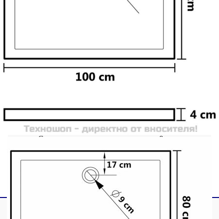
излизане. Това поддушово корито, изработено
от атрактивен ABS със силен гланц, е
подсилено с фибростъкло за устойчивост.
Устойчивият на драскотини и петна ABS ще
издържи на дългогодишна употреба. Душ
коритото може да се използва в съчетание с
други продукти от колекцията vidaXL.
Материал: ABS с подсилено фибростъкло
Цвят: Черен
Размери: 80 x 100 x 4 cм (Ш x Д x В)
Нисък праг
Стандартен отводнителен отвор 9 см
(сифонът не е включен)