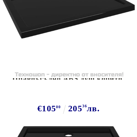
Tweet
Сподели
Правоъгълно ABS душ корито,
черно, 80x100 см
€105
205
36
лв.
00
В наличност: 90 бр.