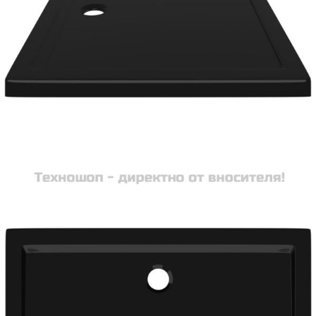
вноски на кредита.
Acest tabel are caracter informativ. Adăugați produsul în
coșul de cumpărături unde veți putea selecta detaliile
cererii de creditare.
Предоставената таблица е с информационна цел.
Добавете продукта в количката си с бутона "Добави в
количката" и при поръчка ще можете да изберете броя
вноски на кредита.
Предоставената таблица е с информационна цел.
Добавете продукта в количката си с бутона "Добави в
количката" и при поръчка ще можете да изберете броя
вноски на кредита.
Предоставената таблица е с информационна цел.
Добавете продукта в количката си с бутона "Добави в
количката" и при поръчка ще можете да изберете броя
вноски на кредита.
Предоставената таблица е с информационна цел.
Добавете продукта в количката си с бутона "Добави в
количката" и при поръчка ще можете да изберете броя