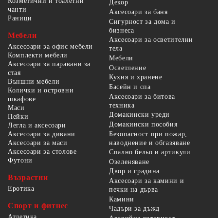
Козметични и тоалетни
Декор
чанти
Аксесоари за баня
Раници
Сигурност за дома и
бизнеса
Мебели
Аксесоари за осветителни
Аксесоари за офис мебели
тела
Комплекти мебели
Мебели
Аксесоари за паравани за
Осветление
стая
Кухня и хранене
Външни мебели
Басейн и спа
Колички и островни
Аксесоари за битова
шкафове
техника
Маси
Домакински уреди
Пейки
Домакински пособия
Легла и аксесоари
Безопасност при пожар,
Аксесоари за дивани
наводнение и обгазяване
Аксесоари за маси
Аксесоари за столове
Спално бельо и артикули
Футони
Озеленяване
Двор и градина
Възрастни
Аксесоари за камини и
Еротика
печки на дърва
Камини
Спорт и фитнес
Чадъри за дъжд
Атлетика