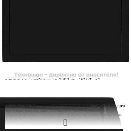
вноски на кредита.
Когато плащате с NewPay, всъщност NewPay плаща
поръчката Ви вместо Вас. Вие я получавате и
разполагате с три начина да я платите към тях:
Отложено до 30 дни от момента на изпращане на
поръчката без оскъпяване. За покупки на стойност до
400 лв. / €204,52
Плащане на 4 вноски. Заплащате 20% от стойността на
поръчката си на момента с карта. Останалата сума се
разделя на 3 равни месечни вноски без оскъпяване. За
покупки на стойност до 1000 лв. / €511.31
Плащане на 6 вноски. Стойността на поръчката се
разпределя в 6 равни месечни вноски с оскъпяване. За
покупки на стойност до 2000 лв. / €1022.61
Това душ корито с изчистен, полиран вид ще добави модерен
щрих към вашата баня. Създадено за комфорт, това душ
корито разполага с нисък праг за лесно влизане и излизане.
Това поддушово корито, изработено от атрактивен ABS със
силен гланц, е подсилено с фибростъкло за устойчивост.
Устойчивият на драскотини и петна ABS ще издържи на