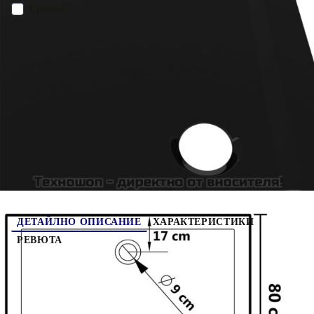
дългогодишна употреба. Душ коритото може да се използва в
Сравни
съчетание с други продукти от колекцията vidaXL.
ПОРЪЧАЙ БЕЗ РЕГИСТРАЦИЯ
Наш представител ще се свърже с Вас в рамките на работния ден!
148912
12.080
кг
Оцени продукта
ДЕТАЙЛНО ОПИСАНИЕ
ХАРАКТЕРИСТИКИ
РЕВЮТА
Това душ корито с изчистен, полиран вид ще
добави модерен щрих към вашата баня.
Създадено за комфорт, това душ корито
разполага с нисък праг за лесно влизане и