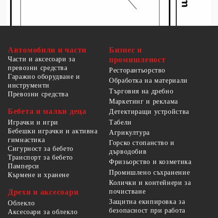
Автомобили и части
Бизнес и
Части и аксесоари за
промишленост
превозни средства
Ресторантьорство
Гаражно оборудване и
Обработка на материали
инструменти
Търговия на дребно
Превозни средства
Маркетинг и реклама
Бебета и малки деца
Детектиращи устройства
Табели
Играчки и игри
Бебешки играчки и активна
Агрикултура
гимнастика
Горско стопанство и
Сигурност за бебето
дърводобив
Транспорт за бебето
Фризьорство и козметика
Памперси
Промишлено съхранение
Кърмене и хранене
Колички и контейнери за
Дрехи и аксесоари
почистване
Защитна екипировка за
Облекло
безопасност при работа
Аксесоари за облекло