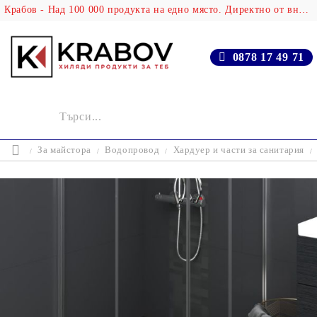
Крабов - Над 100 000 продукта на едно място. Директно от вносителя!
0878 17 49 71
За майстора
Водопровод
Хардуер и части за санитария