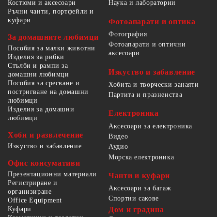
Костюми и аксесоари
Наука и лаборатории
Ръчни чанти, портфейли и
куфари
Фотоапарати и оптика
Фотография
За домашните любимци
Фотоапарати и оптични
Пособия за малки животни
аксесоари
Изделия за рибки
Стълби и рампи за
Изкуство и забавление
домашни любимци
Пособия за сресване и
Хобита и творчески занаяти
постригване на домашни
Партита и празненства
любимци
Изделия за домашни
Електроника
любимци
Аксесоари за електроника
Хоби и развлечение
Видео
Изкуство и забавление
Аудио
Морска електроника
Офис консумативи
Презентационни материали
Чанти и куфари
Регистриране и
Аксесоари за багаж
организиране
Спортни сакове
Office Equipment
Куфари
Дом и градина