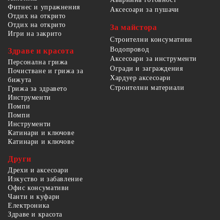
Фитнес и упражнения
Аксесоари за пушачи
Отдих на открито
Отдих на открито
За майстора
Игри на закрито
Строителни консумативи
Водопровод
Здраве и красота
Аксесоари за инструменти
Персонална грижа
Огради и заграждения
Почистване и грижа за
Хардуер аксесоари
бижута
Строителни материали
Грижа за здравето
Инструменти
Помпи
Помпи
Инструменти
Катинари и ключове
Катинари и ключове
Други
Дрехи и аксесоари
Изкуство и забавление
Офис консумативи
Чанти и куфари
Електроника
Здраве и красота