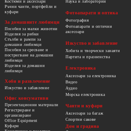
Костюми и аксесоари
Наука и лаборатории
Ръчни чанти, портфейли и
куфари
Фотоапарати и оптика
Фотография
За домашните любимци
Фотоапарати и оптични
Пособия за малки животни
аксесоари
Изделия за рибки
Стълби и рампи за
Изкуство и забавление
домашни любимци
Пособия за сресване и
Хобита и творчески занаяти
постригване на домашни
Партита и празненства
любимци
Изделия за домашни
Електроника
любимци
Аксесоари за електроника
Хоби и развлечение
Видео
Изкуство и забавление
Аудио
Морска електроника
Офис консумативи
Презентационни материали
Чанти и куфари
Регистриране и
Аксесоари за багаж
организиране
Спортни сакове
Office Equipment
Куфари
Дом и градина