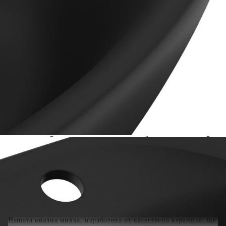
Предоставената таблица е с информационна цел.
Добавете продукта в количката си с бутона "Добави в
количката" и при поръчка ще можете да изберете броя
вноски на кредита.
Когато плащате с NewPay, всъщност NewPay плаща
поръчката Ви вместо Вас. Вие я получавате и
разполагате с три начина да я платите към тях:
Отложено до 30 дни от момента на изпращане на
поръчката без оскъпяване. За покупки на стойност до
400 лв. / €204,52
Плащане на 4 вноски. Заплащате 20% от стойността на
поръчката си на момента с карта. Останалата сума се
разделя на 3 равни месечни вноски без оскъпяване. За
покупки на стойност до 1000 лв. / €511.31
Плащане на 6 вноски. Стойността на поръчката се
разпределя в 6 равни месечни вноски с оскъпяване. За
покупки на стойност до 2000 лв. / €1022.61
Нашата овална мивка, изработена от качествена керамика, ще