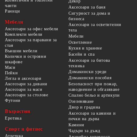
Козметични и тоалетни
Декор
чанти
Аксесоари за баня
Раници
Сигурност за дома и
бизнеса
Мебели
Аксесоари за осветителни
Аксесоари за офис мебели
тела
Комплекти мебели
Мебели
Аксесоари за паравани за
Осветление
стая
Кухня и хранене
Външни мебели
Басейн и спа
Колички и островни
Аксесоари за битова
шкафове
техника
Маси
Домакински уреди
Пейки
Домакински пособия
Легла и аксесоари
Безопасност при пожар,
Аксесоари за дивани
наводнение и обгазяване
Аксесоари за маси
Аксесоари за столове
Спално бельо и артикули
Футони
Озеленяване
Двор и градина
Възрастни
Аксесоари за камини и
Еротика
печки на дърва
Камини
Спорт и фитнес
Чадъри за дъжд
Атлетика
Аварийна готовност