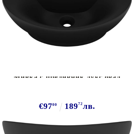
Tweet
Сподели
Мивка с преливник лукс овал
черен мат 58,5x39 см керамика
€97
189
72
лв.
00
В наличност: 32 бр.