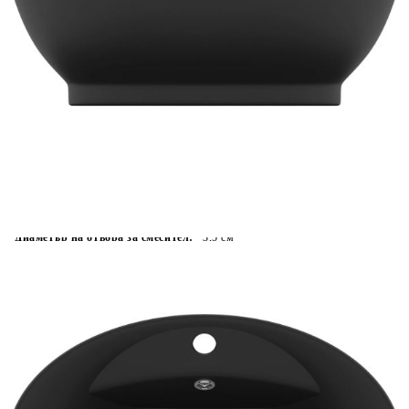
Време за доставка: 5 до 9 дни
Безплатна доставка до адрес при плащане по банков път
Цвят:
Матово черно
Материал:
Керамика
EAN code:
8720286036471
Диаметър на дренажния отвор:
4,5 см
Вид монтаж:
Над плота на шкаф
Диаметър на отвора за смесител:
3,5 см
Общи размер:
585 x 390 x 210 мм (Ш x Д x В)
Купи на изплащане
Credit calculator
Мивка с преливник лукс овал черен мат 58,5x39 см
керамика
Please select credit institution
Цена на продукта:
€97.00