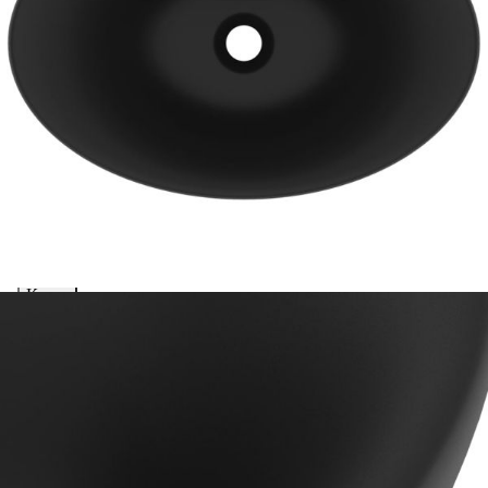
Extraction of information from credit institutions
Предоставената таблица е с информационна цел.
Добавете продукта в количката си с бутона "Добави в
количката" и при поръчка ще можете да изберете броя
вноски на кредита.
Acest tabel are caracter informativ. Adăugați produsul în
coșul de cumpărături unde veți putea selecta detaliile
cererii de creditare.
Предоставената таблица е с информационна цел.
Добавете продукта в количката си с бутона "Добави в
количката" и при поръчка ще можете да изберете броя
вноски на кредита.
Предоставената таблица е с информационна цел.
Добавете продукта в количката си с бутона "Добави в
количката" и при поръчка ще можете да изберете броя
вноски на кредита.
Предоставената таблица е с информационна цел.
Добавете продукта в количката си с бутона "Добави в
количката" и при поръчка ще можете да изберете броя
вноски на кредита.