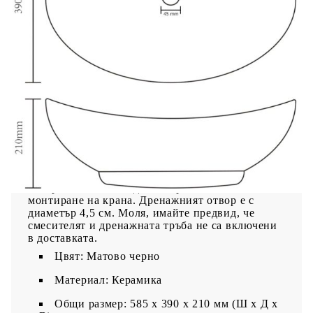
Нашата овална мивка, изработена от качествена
керамика, ще бъде стилно допълнение към всяка
баня, тоалетна или гримьорна. Матовото ѝ
покритие и луксозният дизайн придават
модерен и елегантен вид. Тази артистична
керамична мивка не е просто практичен
аксесоар за ежедневна употреба. Тя ще служи за
украса за вашето жилище! Матовата мивка може
да се постави върху конзолата за баня, да се
използва в банята, гримьорната, гаража, кухнята
или работното място. Тя е проектирана така, че
да подхожда на всякакъв интериорен стил.
Преливникът е предвиден за изтичане на
водата, когато мивката се препълни. Включен е
отвор за смесител с диаметър 3,5 см за
монтиране на крана. Дренажният отвор е с
диаметър 4,5 см. Моля, имайте предвид, че
смесителят и дренажната тръба не са включени
в доставката.
Цвят: Матово черно
Материал: Керамика
Общи размер: 585 x 390 x 210 мм (Ш x Д x