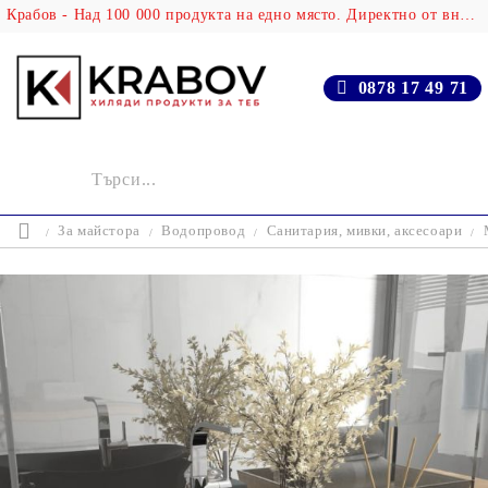
Крабов - Над 100 000 продукта на едно място. Директно от вносителя!
0878 17 49 71
За майстора
Водопровод
Санитария, мивки, аксесоари