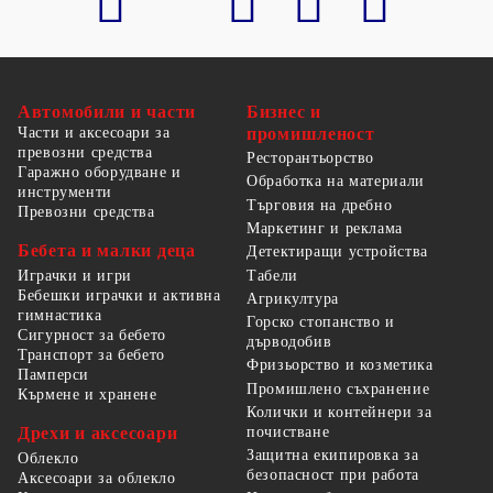
Автомобили и части
Бизнес и
Части и аксесоари за
промишленост
превозни средства
Ресторантьорство
Гаражно оборудване и
Обработка на материали
инструменти
Търговия на дребно
Превозни средства
Маркетинг и реклама
Бебета и малки деца
Детектиращи устройства
Табели
Играчки и игри
Бебешки играчки и активна
Агрикултура
гимнастика
Горско стопанство и
Сигурност за бебето
дърводобив
Транспорт за бебето
Фризьорство и козметика
Памперси
Промишлено съхранение
Кърмене и хранене
Колички и контейнери за
Дрехи и аксесоари
почистване
Защитна екипировка за
Облекло
безопасност при работа
Аксесоари за облекло