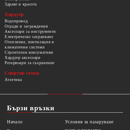
Здраве и красота
Хардуер
Водопровод
Огради и заграждения
Аксесоари за инструменти
Електрическо захранване
Отопление, вентилация и
климатични системи
Строителни консумативи
Хардуер аксесоари
Резервоари за съхранение
Спортни стоки
Атлетика
Бързи връзки
Начало
Условия за пазаруване