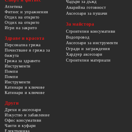
Чадъри за дъжд
Атлетика
Аварийна готовност
Фитнес и упражнения
Аксесоари за пушачи
Отдих на открито
Отдих на открито
За майстора
Игри на закрито
Строителни консумативи
Водопровод
Здраве и красота
Аксесоари за инструменти
Персонална грижа
Огради и заграждения
Почистване и грижа за
Хардуер аксесоари
бижута
Строителни материали
Грижа за здравето
Инструменти
Помпи
Помпи
Инструменти
Катинари и ключове
Катинари и ключове
Други
Дрехи и аксесоари
Изкуство и забавление
Офис консумативи
Чанти и куфари
Електроника