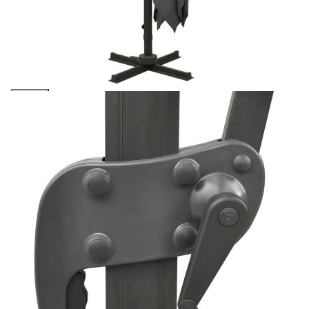
количката" и при поръчка ще можете да изберете броя
вноски на кредита.
Предоставената таблица е с информационна цел.
Добавете продукта в количката си с бутона "Добави в
количката" и при поръчка ще можете да изберете броя
вноски на кредита.
Когато плащате с NewPay, всъщност NewPay плаща
поръчката Ви вместо Вас. Вие я получавате и
разполагате с три начина да я платите към тях:
Отложено до 30 дни от момента на изпращане на
поръчката без оскъпяване. За покупки на стойност до
400 лв. / €204,52
Плащане на 4 вноски. Заплащате 20% от стойността на
поръчката си на момента с карта. Останалата сума се
разделя на 3 равни месечни вноски без оскъпяване. За
покупки на стойност до 1000 лв. / €511.31
Плащане на 6 вноски. Стойността на поръчката се
разпределя в 6 равни месечни вноски с оскъпяване. За
покупки на стойност до 2000 лв. / €1022.61