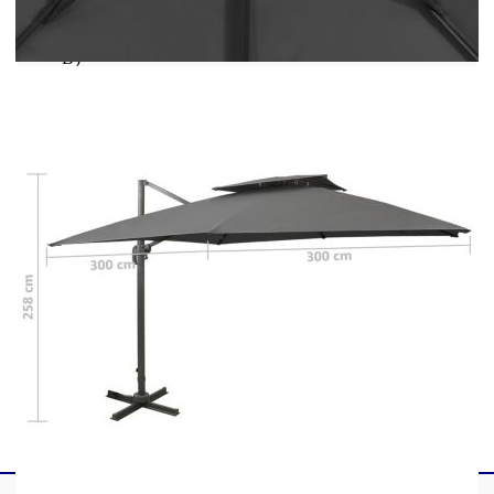
боядисан алуминий
Общи размери: 300 x 300 x 258 cм (Д x Ш x
В)
Размери на кръстатата основа: 100 x 100 см
(Д x Ш)
Размери на пръта: 7 x 5 м (Д x Ш)
Със системи за вентилация и манивела
Може да се накланя и е с 360-градусов
въртящ се дизайн
Включва 8 алуминиеви спици
Разполага с двоен покрив
Необходимо сглобяване: Да