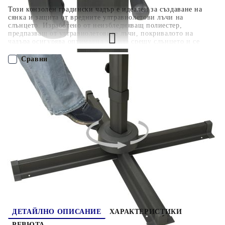
Този конзолен градински чадър е идеален за създаване на
сянка и защита от вредните ултравиолетови лъчи на
слънцето. Изработено от неизбледняващ полиестер,
предпазващ от ултравиолетовите лъчи, покривалото на
чадъра осигурява оптимална защита срещу слънцето и се
почиства лесно. Чадърът разполага с кръстата основа за
допълнителна стабилност. Изключителният му дизайн ви
Сравни
позволява да наклоните и завъртите чадъра на 360 градуса, за
да блокирате слънцето. Здравият алуминиев прът и 8-те
спици го правят много стабилен и устойчив. Този градински
ПОРЪЧАЙ БЕЗ РЕГИСТРАЦИЯ
чадър се отваря и затваря лесно благодарение на манивелата.
В допълнение, дизайнът с двоен покрив подпомага
вентилацията. Моля, забележете, че препоръчваме
Наш представител ще се свърже с Вас в рамките на работния ден!
обработката на текстила на чадъра с хидроизолационен
спрей, ако е подложен на силни валежи.
312372
19.840
кг
Оцени продукта
ДЕТАЙЛНО ОПИСАНИЕ
ХАРАКТЕРИСТИКИ
РЕВЮТА