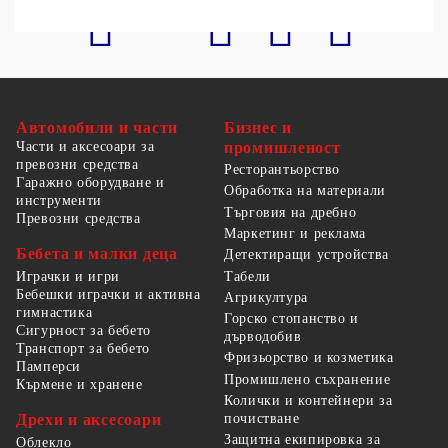
Автомобили и части
Бизнес и
Части и аксесоари за
промишленост
превозни средства
Ресторантьорство
Гаражно оборудване и
Обработка на материали
инструменти
Търговия на дребно
Превозни средства
Маркетинг и реклама
Бебета и малки деца
Детектиращи устройства
Табели
Играчки и игри
Бебешки играчки и активна
Агрикултура
гимнастика
Горско стопанство и
Сигурност за бебето
дърводобив
Транспорт за бебето
Фризьорство и козметика
Памперси
Промишлено съхранение
Кърмене и хранене
Колички и контейнери за
Дрехи и аксесоари
почистване
Защитна екипировка за
Облекло