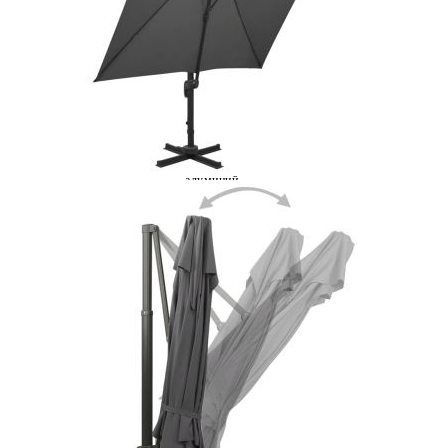
Време за доставка: 5 до 9 дни
Безплатна доставка до адрес при плащане по банков път
Материал:
Тъкан с PA покритие, прахово боядисан
алуминий
EAN code:
8720286181768
Общи размери:
300 x 300 x 258 cм (Д x Ш x В)
Необходимо сглобяване:
Да
Цвят на покривалото:
Антрацит
Размери на кръстатата
100 x 100 см (Д x Ш)
основа:
Размери на пръта:
7 x 5 м (Д x Ш)
Купи на изплащане
Credit calculator
Конзолен градински чадър с двоен покрив 300x300 см
антрацит
Please select credit institution