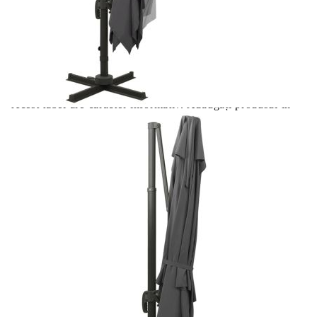
Цена на продукта:
€264.00
Extraction of information from credit institutions
Предоставената таблица е с информационна цел.
Добавете продукта в количката си с бутона "Добави в
количката" и при поръчка ще можете да изберете броя
вноски на кредита.
Acest tabel are caracter informativ. Adăugați produsul în
coșul de cumpărături unde veți putea selecta detaliile
cererii de creditare.
Предоставената таблица е с информационна цел.
Добавете продукта в количката си с бутона "Добави в
количката" и при поръчка ще можете да изберете броя
вноски на кредита.
Предоставената таблица е с информационна цел.
Добавете продукта в количката си с бутона "Добави в
количката" и при поръчка ще можете да изберете броя
вноски на кредита.
Предоставената таблица е с информационна цел.
Добавете продукта в количката си с бутона "Добави в