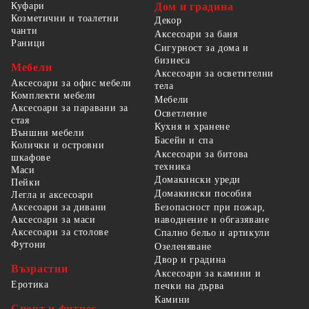
Куфари
Дом и градина
Козметични и тоалетни
Декор
чанти
Аксесоари за баня
Раници
Сигурност за дома и
бизнеса
Мебели
Аксесоари за осветителни
Аксесоари за офис мебели
тела
Комплекти мебели
Мебели
Аксесоари за паравани за
Осветление
стая
Кухня и хранене
Външни мебели
Басейн и спа
Колички и островни
Аксесоари за битова
шкафове
техника
Маси
Домакински уреди
Пейки
Домакински пособия
Легла и аксесоари
Безопасност при пожар,
Аксесоари за дивани
наводнение и обгазяване
Аксесоари за маси
Аксесоари за столове
Спално бельо и артикули
Футони
Озеленяване
Двор и градина
Възрастни
Аксесоари за камини и
Еротика
печки на дърва
Камини
Спорт и фитнес