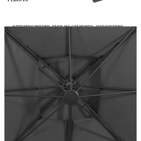
Този конзолен градински чадър е идеален за
създаване на сянка и защита от вредните
ултравиолетови лъчи на слънцето. Изработено
от неизбледняващ полиестер, предпазващ от
ултравиолетовите лъчи, покривалото на чадъра
осигурява оптимална защита срещу слънцето и
се почиства лесно. Чадърът разполага с кръстата
основа за допълнителна стабилност.
Изключителният му дизайн ви позволява да
наклоните и завъртите чадъра на 360 градуса, за
да блокирате слънцето. Здравият алуминиев
прът и 8-те спици го правят много стабилен и
устойчив. Този градински чадър се отваря и
затваря лесно благодарение на манивелата. В
допълнение, дизайнът с двоен покрив
подпомага вентилацията. Моля, забележете, че
препоръчваме обработката на текстила на
чадъра с хидроизолационен спрей, ако е
подложен на силни валежи.
Цвят на покривалото: Антрацит
Материал: Тъкан с PA покритие, прахово