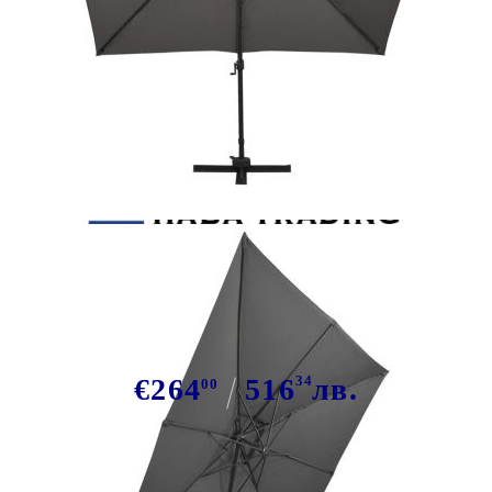
Tweet
Сподели
Конзолен градински чадър с двоен
покрив 300x300 см антрацит
€264
516
34
лв.
00
В наличност: 59 бр.