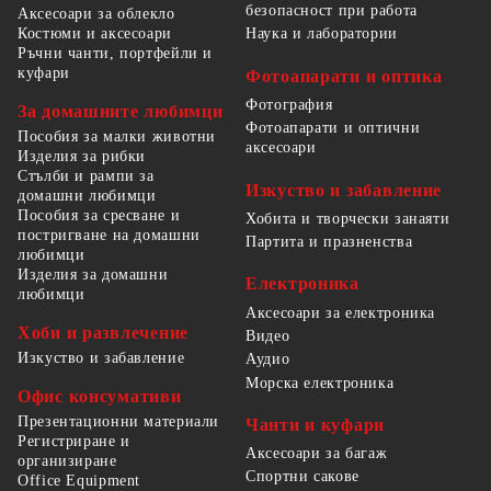
безопасност при работа
Аксесоари за облекло
Костюми и аксесоари
Наука и лаборатории
Ръчни чанти, портфейли и
куфари
Фотоапарати и оптика
Фотография
За домашните любимци
Фотоапарати и оптични
Пособия за малки животни
аксесоари
Изделия за рибки
Стълби и рампи за
Изкуство и забавление
домашни любимци
Пособия за сресване и
Хобита и творчески занаяти
постригване на домашни
Партита и празненства
любимци
Изделия за домашни
Електроника
любимци
Аксесоари за електроника
Хоби и развлечение
Видео
Изкуство и забавление
Аудио
Морска електроника
Офис консумативи
Презентационни материали
Чанти и куфари
Регистриране и
Аксесоари за багаж
организиране
Спортни сакове
Office Equipment