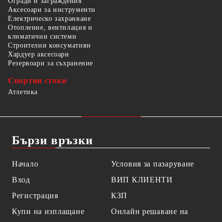
Огради и заграждения
Аксесоари за инструменти
Електрическо захранване
Отопление, вентилация и
климатични системи
Строителни консумативи
Хардуер аксесоари
Резервоари за съхранение
Спортни стоки
Атлетика
Бързи връзки
Начало
Условия за пазаруване
Вход
ВИП КЛИЕНТИ
Регистрация
КЗП
Купи на изплащане
Онлайн решаване на