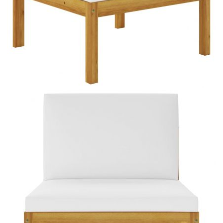
Време за доставка: 5 до 9 дни
Безплатна доставка до адрес при плащане по банков път
Материал:
Масивна акациева дървесина с маслено
покритие
EAN code:
8720286190746
Размери на масата:
63 x 63 x 30 см (Д x Ш x В)
Дебелина на седалката:
6 см
Необходим монтаж:
Да
Цвят на възглавницата:
Кремаво бяло
Дебелина на облегалката:
9 см
Размери на ъгловия диван:
65 x 65 x 60 см (Ш x Д x В)
Размери на средния диван:
65 x 65 x 60 см (Ш x Д x В)
Размери на поставката за
63 x 63 x 30 см (Ш x Д x В)
крака: