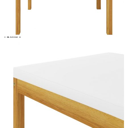
вноски на кредита.
Предоставената таблица е с информационна цел.
Добавете продукта в количката си с бутона "Добави в
количката" и при поръчка ще можете да изберете броя
вноски на кредита.
Предоставената таблица е с информационна цел.
Добавете продукта в количката си с бутона "Добави в
количката" и при поръчка ще можете да изберете броя
вноски на кредита.
Когато плащате с NewPay, всъщност NewPay плаща
поръчката Ви вместо Вас. Вие я получавате и
разполагате с три начина да я платите към тях:
Отложено до 30 дни от момента на изпращане на
поръчката без оскъпяване. За покупки на стойност до
400 лв. / €204,52
Плащане на 4 вноски. Заплащате 20% от стойността на
поръчката си на момента с карта. Останалата сума се
разделя на 3 равни месечни вноски без оскъпяване. За
покупки на стойност до 1000 лв. / €511.31
Плащане на 6 вноски. Стойността на поръчката се
разпределя в 6 равни месечни вноски с оскъпяване. За