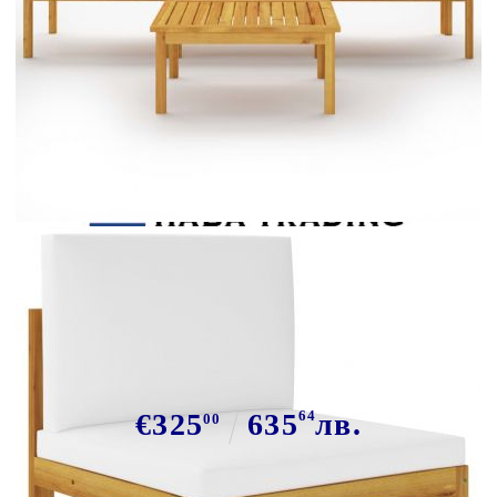
Tweet
Сподели
Градински комплект с
възглавници, 4 части, кремав,
63x63 см
€325
635
64
лв.
00
В наличност: 4 бр.