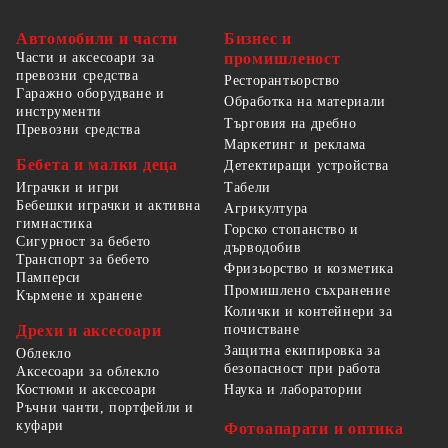
Автомобили и части
Бизнес и
Части и аксесоари за
промишленост
превозни средства
Ресторантьорство
Гаражно оборудване и
Обработка на материали
инструменти
Търговия на дребно
Превозни средства
Маркетинг и реклама
Бебета и малки деца
Детектиращи устройства
Табели
Играчки и игри
Бебешки играчки и активна
Агрикултура
гимнастика
Горско стопанство и
Сигурност за бебето
дърводобив
Транспорт за бебето
Фризьорство и козметика
Памперси
Промишлено съхранение
Кърмене и хранене
Колички и контейнери за
Дрехи и аксесоари
почистване
Защитна екипировка за
Облекло
безопасност при работа
Аксесоари за облекло
Костюми и аксесоари
Наука и лаборатории
Ръчни чанти, портфейли и
куфари
Фотоапарати и оптика