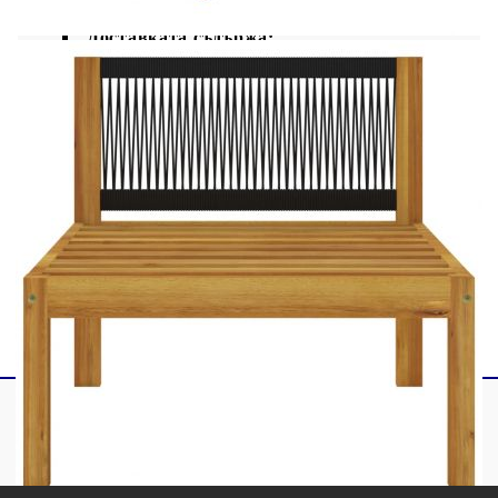
Доставката съдържа:
1 x Ъглов диван
1 x Среден диван
1 x Поставка за крака
1 x Маса
3 x Възглавници за седалка
3 x Възглавници за облегалка