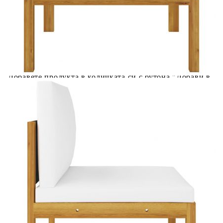
Купи на изплащане
Credit calculator
Градински комплект с възглавници, 4 части, кремав,
63x63 см
Please select credit institution
Цена на продукта:
€325.00
Extraction of information from credit institutions
Предоставената таблица е с информационна цел.
Добавете продукта в количката си с бутона "Добави в
количката" и при поръчка ще можете да изберете броя
вноски на кредита.
Acest tabel are caracter informativ. Adăugați produsul în
coșul de cumpărături unde veți putea selecta detaliile
cererii de creditare.
Предоставената таблица е с информационна цел.
Добавете продукта в количката си с бутона "Добави в
количката" и при поръчка ще можете да изберете броя
вноски на кредита.
Предоставената таблица е с информационна цел.
Добавете продукта в количката си с бутона "Добави в
количката" и при поръчка ще можете да изберете броя