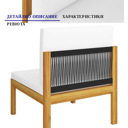
ДЕТАЙЛНО ОПИСАНИЕ
ХАРАКТЕРИСТИКИ
РЕВЮТА
Този градински комплект за почивка с плетени
от въжета облегалки ще бъде идеален избор за
вас, за да се отпуснете и да се насладите на
времето, да подремнете или да поговорите със
семейството или приятелите си. С непреходен
дизайн, дървеният комплект за почивка ще
добави нотка рустик чар към вашата тераса,
градина или хол. Градинският диван е с
изработени от въжета облегалки, добавяйки
изтънчен щрих към всяко външно пространство.
Този градински комплект е изработен от
висококачествена масивна акациева дървесина,
тропическа твърда дървесина, която е устойчива
на атмосферни влияния и е изключително
издръжлива. Благодарение на масленото
покритие, комплектът мебели за тераса има
топъл цвят и е лесен за почистване и
поддръжка. Освен това, доставката включва