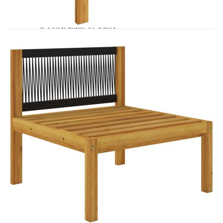
възглавници за седалката и облегалката с дебела
подплата за максимален комфорт при почивка.
С облегалки от въже
Цвят на възглавницата: Кремаво бяло
Материал: Масивна акациева дървесина с
маслено покритие
Размери на масата: 63 x 63 x 30 см (Д x Ш x
В)
Размери на средния диван: 65 x 65 x 60 см
(Ш x Д x В)
Размери на ъгловия диван: 65 x 65 x 60 см
(Ш x Д x В)
Размери на поставката за крака: 63 x 63 x
30 см (Ш x Д x В)
Дебелина на седалката: 6 см
Дебелина на облегалката: 9 см
Необходим монтаж: Да