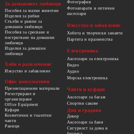
Фотография
За домашните любимци
Фотоапарати и оптични
Пособия за малки животни
аксесоари
Изделия за рибки
Стълби и рампи за
Изкуство и забавление
домашни любимци
Пособия за сресване и
Хобита и творчески занаяти
постригване на домашни
Партита и празненства
любимци
Изделия за домашни
Електроника
любимци
Аксесоари за електроника
Хоби и развлечение
Видео
Изкуство и забавление
Аудио
Морска електроника
Офис консумативи
Презентационни материали
Чанти и куфари
Регистриране и
Аксесоари за багаж
организиране
Спортни сакове
Office Equipment
Куфари
Дом и градина
Козметични и тоалетни
Декор
чанти
Аксесоари за баня
Раници
Сигурност за дома и
бизнеса