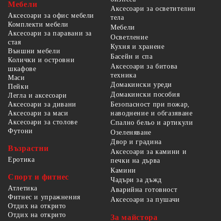
Мебели
Аксесоари за осветителни
Аксесоари за офис мебели
тела
Комплекти мебели
Мебели
Аксесоари за паравани за
Осветление
стая
Кухня и хранене
Външни мебели
Басейн и спа
Колички и островни
Аксесоари за битова
шкафове
техника
Маси
Домакински уреди
Пейки
Домакински пособия
Легла и аксесоари
Безопасност при пожар,
Аксесоари за дивани
наводнение и обгазяване
Аксесоари за маси
Аксесоари за столове
Спално бельо и артикули
Футони
Озеленяване
Двор и градина
Възрастни
Аксесоари за камини и
Еротика
печки на дърва
Камини
Спорт и фитнес
Чадъри за дъжд
Атлетика
Аварийна готовност
Фитнес и упражнения
Аксесоари за пушачи
Отдих на открито
Отдих на открито
За майстора