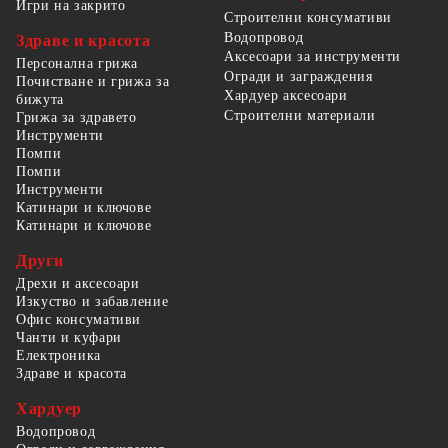
Игри на закрито
Строителни консумативи
Водопровод
Здраве и красота
Аксесоари за инструменти
Персонална грижа
Огради и заграждения
Почистване и грижа за
Хардуер аксесоари
бижута
Строителни материали
Грижа за здравето
Инструменти
Помпи
Помпи
Инструменти
Катинари и ключове
Катинари и ключове
Други
Дрехи и аксесоари
Изкуство и забавление
Офис консумативи
Чанти и куфари
Електроника
Здраве и красота
Хардуер
Водопровод