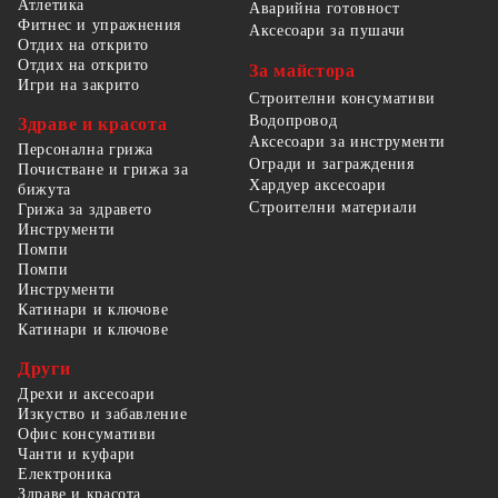
Атлетика
Аварийна готовност
Фитнес и упражнения
Аксесоари за пушачи
Отдих на открито
Отдих на открито
За майстора
Игри на закрито
Строителни консумативи
Водопровод
Здраве и красота
Аксесоари за инструменти
Персонална грижа
Огради и заграждения
Почистване и грижа за
Хардуер аксесоари
бижута
Строителни материали
Грижа за здравето
Инструменти
Помпи
Помпи
Инструменти
Катинари и ключове
Катинари и ключове
Други
Дрехи и аксесоари
Изкуство и забавление
Офис консумативи
Чанти и куфари
Електроника
Здраве и красота