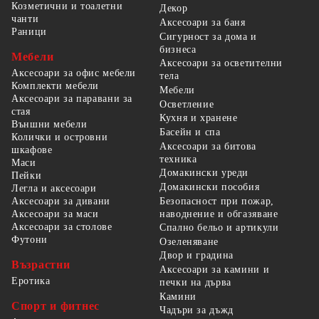
Козметични и тоалетни
Декор
чанти
Аксесоари за баня
Раници
Сигурност за дома и
бизнеса
Мебели
Аксесоари за осветителни
Аксесоари за офис мебели
тела
Комплекти мебели
Мебели
Аксесоари за паравани за
Осветление
стая
Кухня и хранене
Външни мебели
Басейн и спа
Колички и островни
Аксесоари за битова
шкафове
техника
Маси
Домакински уреди
Пейки
Домакински пособия
Легла и аксесоари
Безопасност при пожар,
Аксесоари за дивани
наводнение и обгазяване
Аксесоари за маси
Аксесоари за столове
Спално бельо и артикули
Футони
Озеленяване
Двор и градина
Възрастни
Аксесоари за камини и
Еротика
печки на дърва
Камини
Спорт и фитнес
Чадъри за дъжд