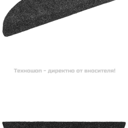
Време за доставка: 5 до 9 дни
Безплатна доставка до адрес при плащане по банков път
Цвят:
Тъмносив
Материал:
иглонабита тъкан
Размери:
56 x 17 x 3 см (Д x Ш x Деб)
EAN code:
8720286327838
Общо тегло:
1875 g
Височина стръкчета:
3 мм
Тегло стръкчета:
500 г/м²
Купи на изплащане
Credit calculator
Самозалепващи се постелки за стълби, 10 бр., 56x17x3
см, тъмносиви, полукръгли
Please select credit institution