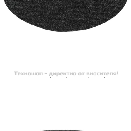
Цена на продукта:
€25.00
Extraction of information from credit institutions
Предоставената таблица е с информационна цел.
Добавете продукта в количката си с бутона "Добави в
количката" и при поръчка ще можете да изберете броя
вноски на кредита.
Acest tabel are caracter informativ. Adăugați produsul în
coșul de cumpărături unde veți putea selecta detaliile
cererii de creditare.
Предоставената таблица е с информационна цел.
Добавете продукта в количката си с бутона "Добави в
количката" и при поръчка ще можете да изберете броя
вноски на кредита.
Предоставената таблица е с информационна цел.
Добавете продукта в количката си с бутона "Добави в
количката" и при поръчка ще можете да изберете броя
вноски на кредита.
Предоставената таблица е с информационна цел.
Добавете продукта в количката си с бутона "Добави в