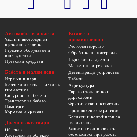
Автомобили и части
Бизнес и
Части и аксесоари за
промишленост
превозни средства
Ресторантьорство
Гаражно оборудване и
Обработка на материали
инструменти
Търговия на дребно
Превозни средства
Маркетинг и реклама
Бебета и малки деца
Детектиращи устройства
Табели
Играчки и игри
Бебешки играчки и активна
Агрикултура
гимнастика
Горско стопанство и
Сигурност за бебето
дърводобив
Транспорт за бебето
Фризьорство и козметика
Памперси
Промишлено съхранение
Кърмене и хранене
Колички и контейнери за
Дрехи и аксесоари
почистване
Защитна екипировка за
Облекло
безопасност при работа
Аксесоари за облекло