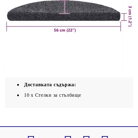
плосък.
Цвят: Тъмносив
Материал: иглонабита тъкан
Размери: 56 x 17 x 3 см (Д x Ш x Деб)
Височина стръкчета: 3 мм
Тегло стръкчета: 500 г/м²
Общо тегло: 1875 g
Със самозалепващи кръгчета
Доставката съдържа:
10 x Стелки за стълбище