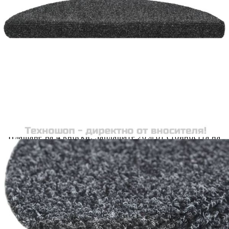
количката" и при поръчка ще можете да изберете броя
вноски на кредита.
Предоставената таблица е с информационна цел.
Добавете продукта в количката си с бутона "Добави в
количката" и при поръчка ще можете да изберете броя
вноски на кредита.
Когато плащате с NewPay, всъщност NewPay плаща
поръчката Ви вместо Вас. Вие я получавате и
разполагате с три начина да я платите към тях:
Отложено до 30 дни от момента на изпращане на
поръчката без оскъпяване. За покупки на стойност до
400 лв. / €204,52
Плащане на 4 вноски. Заплащате 20% от стойността на
поръчката си на момента с карта. Останалата сума се
разделя на 3 равни месечни вноски без оскъпяване. За
покупки на стойност до 1000 лв. / €511.31
Плащане на 6 вноски. Стойността на поръчката се
разпределя в 6 равни месечни вноски с оскъпяване. За
покупки на стойност до 2000 лв. / €1022.61