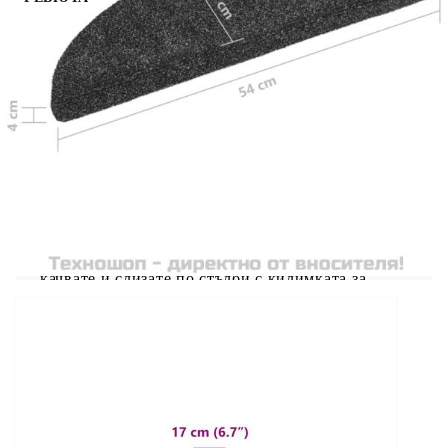
Тези изтривалки за стълби не само ще бъдат
впечатляващо декоративно допълнение към
декора на вашия дом, но и ще намалят риска от
издраскване на стълбите. Здрав и дълготраен:
Полипропиленът е универсален и здрав
материал, ценен заради своята стабилност и
лесно почистване. Използва се в широк спектър
от приложения, включително килими и
домакински предмети.Намаляване на шума:
Стъпалката за стълби не само подобрява
естетическата привлекателност на вашите
стълби, но и намалява шума. Насладете се на
по-тихо и по-меко изживяване, докато се
качвате и слизате по стълби с килимката за
стълби.Неплъзгащ се дизайн: Благодарение на
неплъзгащата се долна страна, тази изтривалка
остава здраво на мястото си на пода.Лесно
почистване: Изтривалката за стълби може да се
пере в пералня, което я прави лесна за
почистване и поддръжка. Полезно е да
знаете:Стъпалката за стълби е навита на руло за
лесно транспортиране. Моля, дайте на продукта
известно време, за да стане идеално прав и