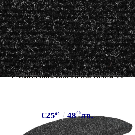
Tweet
Сподели
Самозалепващи се постелки за
стълби, 10 бр., 56x17x3 см,
тъмносиви, полукръгли
€25
48
90
лв.
00
В наличност: 36 бр.