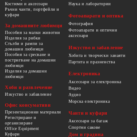
Костюми и аксесоари
Наука и лаборатории
Ръчни чанти, портфейли и
куфари
Фотоапарати и оптика
Фотография
За домашните любимци
Фотоапарати и оптични
Пособия за малки животни
аксесоари
Изделия за рибки
Стълби и рампи за
Изкуство и забавление
домашни любимци
Пособия за сресване и
Хобита и творчески занаяти
постригване на домашни
Партита и празненства
любимци
Изделия за домашни
Електроника
любимци
Аксесоари за електроника
Хоби и развлечение
Видео
Изкуство и забавление
Аудио
Морска електроника
Офис консумативи
Презентационни материали
Чанти и куфари
Регистриране и
Аксесоари за багаж
организиране
Спортни сакове
Office Equipment
Куфари
Дом и градина