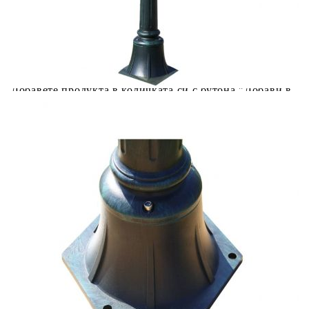
Предоставената таблица е с информационна цел.
Добавете продукта в количката си с бутона "Добави в
количката" и при поръчка ще можете да изберете броя
вноски на кредита.
Предоставената таблица е с информационна цел.
Добавете продукта в количката си с бутона "Добави в
количката" и при поръчка ще можете да изберете броя
вноски на кредита.
Когато плащате с NewPay, всъщност NewPay плаща
поръчката Ви вместо Вас. Вие я получавате и
разполагате с три начина да я платите към тях:
Отложено до 30 дни от момента на изпращане на
поръчката без оскъпяване. За покупки на стойност до
400 лв. / €204,52
Плащане на 4 вноски. Заплащате 20% от стойността на
поръчката си на момента с карта. Останалата сума се
разделя на 3 равни месечни вноски без оскъпяване. За
покупки на стойност до 1000 лв. / €511.31
Плащане на 6 вноски. Стойността на поръчката се
разпределя в 6 равни месечни вноски с оскъпяване. За
покупки на стойност до 2000 лв. / €1022.61