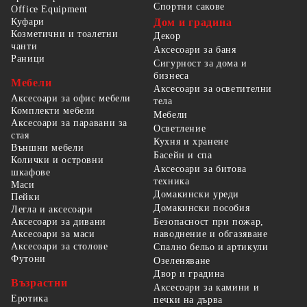
Спортни сакове
Office Equipment
Куфари
Дом и градина
Козметични и тоалетни
Декор
чанти
Аксесоари за баня
Раници
Сигурност за дома и
бизнеса
Мебели
Аксесоари за осветителни
Аксесоари за офис мебели
тела
Комплекти мебели
Мебели
Аксесоари за паравани за
Осветление
стая
Кухня и хранене
Външни мебели
Басейн и спа
Колички и островни
Аксесоари за битова
шкафове
техника
Маси
Домакински уреди
Пейки
Домакински пособия
Легла и аксесоари
Безопасност при пожар,
Аксесоари за дивани
наводнение и обгазяване
Аксесоари за маси
Аксесоари за столове
Спално бельо и артикули
Футони
Озеленяване
Двор и градина
Възрастни
Аксесоари за камини и
Еротика
печки на дърва