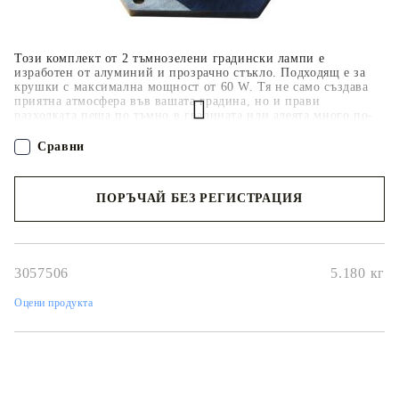
Този комплект от 2 тъмнозелени градински лампи е
изработен от алуминий и прозрачно стъкло. Подходящ е за
крушки с максимална мощност от 60 W. Тя не само създава
приятна атмосфера във вашата градина, но и прави
разходката пеша по тъмно в градината или алеята много по-
безопасна. Този уред не е предназначен за използване от
лица (включително деца) с намалени физически, сетивни или
Сравни
умствени способности или с недостатъчен опит и познания,
освен ако не са получили надзор или инструкции за
използването на уреда от лице, отговорно за тяхната
ПОРЪЧАЙ БЕЗ РЕГИСТРАЦИЯ
безопасност. Този продукт не е играчка. Не позволявайте на
деца да си играят с уреда.
Наш представител ще се свърже с Вас в рамките на работния ден!
3057506
5.180
кг
Оцени продукта