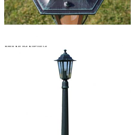
Credit calculator
Градински лампи Preston, 2 бр, 105 см
Please select credit institution
Цена на продукта:
€109.00
Extraction of information from credit institutions
Предоставената таблица е с информационна цел.
Добавете продукта в количката си с бутона "Добави в
количката" и при поръчка ще можете да изберете броя
вноски на кредита.
Acest tabel are caracter informativ. Adăugați produsul în
coșul de cumpărături unde veți putea selecta detaliile
cererii de creditare.
Предоставената таблица е с информационна цел.
Добавете продукта в количката си с бутона "Добави в
количката" и при поръчка ще можете да изберете броя
вноски на кредита.
Предоставената таблица е с информационна цел.
Добавете продукта в количката си с бутона "Добави в
количката" и при поръчка ще можете да изберете броя
вноски на кредита.