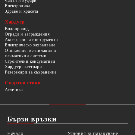
Чанти и куфари
Електроника
Здраве и красота
Хардуер
Водопровод
Огради и заграждения
Аксесоари за инструменти
Електрическо захранване
Отопление, вентилация и
климатични системи
Строителни консумативи
Хардуер аксесоари
Резервоари за съхранение
Спортни стоки
Атлетика
Бързи връзки
Начало
Условия за пазаруване