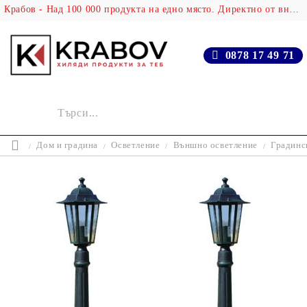
Крабов - Над 100 000 продукта на едно място. Директно от вносителя!
0878 17 49 71
Дом и градина
Осветление
Външно осветление
Градинск