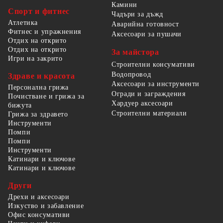
Камини
Спорт и фитнес
Чадъри за дъжд
Атлетика
Аварийна готовност
Фитнес и упражнения
Аксесоари за пушачи
Отдих на открито
Отдих на открито
За майстора
Игри на закрито
Строителни консумативи
Водопровод
Здраве и красота
Аксесоари за инструменти
Персонална грижа
Огради и заграждения
Почистване и грижа за
Хардуер аксесоари
бижута
Строителни материали
Грижа за здравето
Инструменти
Помпи
Помпи
Инструменти
Катинари и ключове
Катинари и ключове
Други
Дрехи и аксесоари
Изкуство и забавление
Офис консумативи