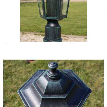
Време за доставка: 5 до 9 дни
Безплатна доставка до адрес при плащане по банков път
Цвят:
Тъмнозелен
Материал:
Алуминий, стъкло
EAN code:
8720286173497
Диаметър на основата:
23 см
Обща височина:
105 см
Захранване:
220-240 V~, 50 Hz
Височина на стълба:
80 см
Клас на защита:
IP44
Фасунга:
E27
Максимална мощност на крушката:
60 W (не е включена)
Брой фенер:
1
Сензор:
Не
Купи на изплащане