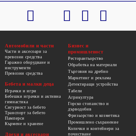
Автомобили и части
Бизнес и
Части и аксесоари за
промишленост
превозни средства
Ресторантьорство
Гаражно оборудване и
Обработка на материали
инструменти
Търговия на дребно
Превозни средства
Маркетинг и реклама
Бебета и малки деца
Детектиращи устройства
Табели
Играчки и игри
Бебешки играчки и активна
Агрикултура
гимнастика
Горско стопанство и
Сигурност за бебето
дърводобив
Транспорт за бебето
Фризьорство и козметика
Памперси
Промишлено съхранение
Кърмене и хранене
Колички и контейнери за
Дрехи и аксесоари
почистване