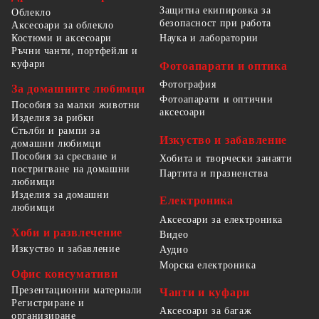
Защитна екипировка за
Облекло
безопасност при работа
Аксесоари за облекло
Костюми и аксесоари
Наука и лаборатории
Ръчни чанти, портфейли и
куфари
Фотоапарати и оптика
Фотография
За домашните любимци
Фотоапарати и оптични
Пособия за малки животни
аксесоари
Изделия за рибки
Стълби и рампи за
Изкуство и забавление
домашни любимци
Пособия за сресване и
Хобита и творчески занаяти
постригване на домашни
Партита и празненства
любимци
Изделия за домашни
Електроника
любимци
Аксесоари за електроника
Хоби и развлечение
Видео
Изкуство и забавление
Аудио
Морска електроника
Офис консумативи
Презентационни материали
Чанти и куфари
Регистриране и
Аксесоари за багаж
организиране