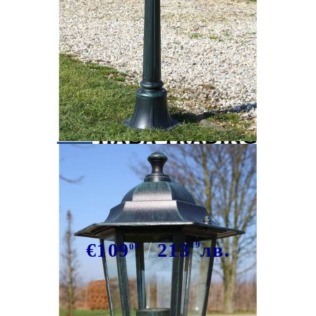
Tweet
Сподели
Градински лампи Preston, 2 бр,
105 см
€109
213
19
лв.
00
В наличност: 67 бр.