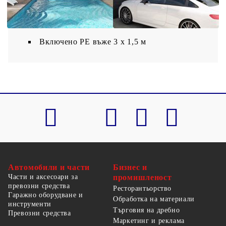
Закопчалки от неръждаема стомана на
всеки ъгъл
Включено PE въже 3 x 1,5 м
Автомобили и части
Бизнес и
Части и аксесоари за
промишленост
превозни средства
Ресторантьорство
Гаражно оборудване и
Обработка на материали
инструменти
Търговия на дребно
Превозни средства
Маркетинг и реклама