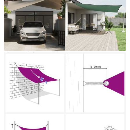
Време за доставка: 5 до 9 дни
Безплатна доставка до адрес при плащане по банков път
Цвят:
Таупе
Материал:
Оксфорд плат с PU покритие
Размери:
3,5 x 3,5 x 4,9 м
EAN code:
8720286121962
Форма:
Триъгълна
Купи на изплащане
Credit calculator
Платно-сенник, Оксфорд текстил, триъгълно,
3,5x3,5x4,9 м, таупе
Please select credit institution
Цена на продукта:
€22.00
Extraction of information from credit institutions
Предоставената таблица е с информационна цел.