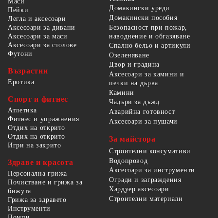
Маси
Домакински уреди
Пейки
Домакински пособия
Легла и аксесоари
Безопасност при пожар,
Аксесоари за дивани
наводнение и обгазяване
Аксесоари за маси
Аксесоари за столове
Спално бельо и артикули
Футони
Озеленяване
Двор и градина
Възрастни
Аксесоари за камини и
Еротика
печки на дърва
Камини
Спорт и фитнес
Чадъри за дъжд
Атлетика
Аварийна готовност
Фитнес и упражнения
Аксесоари за пушачи
Отдих на открито
Отдих на открито
За майстора
Игри на закрито
Строителни консумативи
Водопровод
Здраве и красота
Аксесоари за инструменти
Персонална грижа
Огради и заграждения
Почистване и грижа за
Хардуер аксесоари
бижута
Строителни материали
Грижа за здравето
Инструменти
Помпи