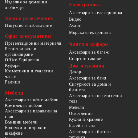
Изделия за домашни
Електроника
любимци
Аксесоари за електроника
Хоби и развлечение
Видео
Изкуство и забавление
Аудио
Морска електроника
Офис консумативи
Презентационни материали
Чанти и куфари
Регистриране и
Аксесоари за багаж
организиране
Спортни сакове
Office Equipment
Куфари
Дом и градина
Козметични и тоалетни
Декор
чанти
Аксесоари за баня
Раници
Сигурност за дома и
бизнеса
Мебели
Аксесоари за осветителни
Аксесоари за офис мебели
тела
Комплекти мебели
Мебели
Аксесоари за паравани за
Осветление
стая
Кухня и хранене
Външни мебели
Басейн и спа
Колички и островни
Аксесоари за битова
шкафове
техника