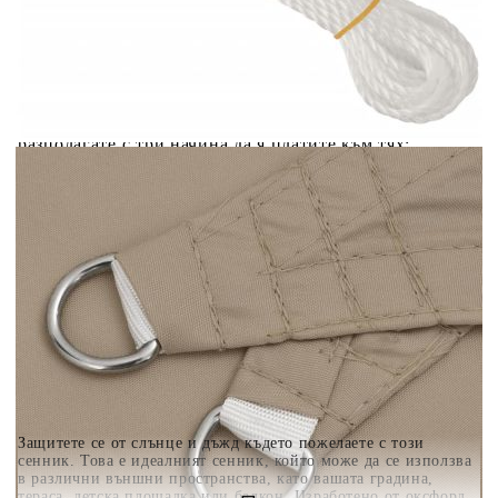
Добавете продукта в количката си с бутона "Добави в
количката" и при поръчка ще можете да изберете броя
вноски на кредита.
Когато плащате с NewPay, всъщност NewPay плаща
поръчката Ви вместо Вас. Вие я получавате и
разполагате с три начина да я платите към тях:
Отложено до 30 дни от момента на изпращане на
поръчката без оскъпяване. За покупки на стойност до
400 лв. / €204,52
Плащане на 4 вноски. Заплащате 20% от стойността на
поръчката си на момента с карта. Останалата сума се
разделя на 3 равни месечни вноски без оскъпяване. За
покупки на стойност до 1000 лв. / €511.31
Плащане на 6 вноски. Стойността на поръчката се
разпределя в 6 равни месечни вноски с оскъпяване. За
покупки на стойност до 2000 лв. / €1022.61
Защитете се от слънце и дъжд където пожелаете с този
сенник. Това е идеалният сенник, който може да се използва
в различни външни пространства, като вашата градина,
тераса, детска площадка или балкон. Изработено от оксфорд