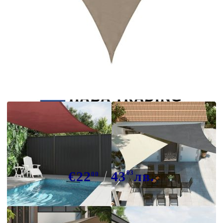
Tweet
Сподели
Платно-сенник, Оксфорд текстил,
триъгълно, 3,5x3,5x4,9 м, таупе
€22
43
03
лв.
00
В наличност: 48 бр.