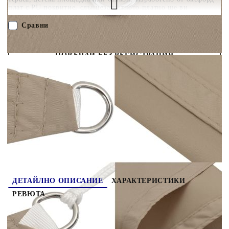
плат с PU покритие, слънцезащитното платно ще ви
предпази от пряка слънчева светлина и дъжд. Тъканта е
специално обработена, така че е устойчива на мухъл и UV
Сравни
лъчи. Сенникът е лесен за сглобяване благодарение на
крепежните елементи от неръждаема стомана във всеки ъгъл
и включените въжета. Добре е да знаете: Монтирайте 2 ъгъла
ПОРЪЧАЙ БЕЗ РЕГИСТРАЦИЯ
на платната по-високо от останалите, за да позволите на
водата да се оттича.
Наш представител ще се свърже с Вас в рамките на работния ден!
135450
1.150
кг
Оцени продукта
ДЕТАЙЛНО ОПИСАНИЕ
ХАРАКТЕРИСТИКИ
РЕВЮТА
Защитете се от слънце и дъжд където пожелаете
с този сенник. Това е идеалният сенник, който