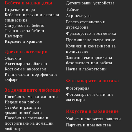
Бебета и малки деца
Детектиращи устройства
Табели
Играчки и игри
Бебешки играчки и активна
Агрикултура
гимнастика
Горско стопанство и
Сигурност за бебето
дърводобив
Транспорт за бебето
Фризьорство и козметика
Памперси
Промишлено съхранение
Кърмене и хранене
Колички и контейнери за
Дрехи и аксесоари
почистване
Защитна екипировка за
Облекло
безопасност при работа
Аксесоари за облекло
Костюми и аксесоари
Наука и лаборатории
Ръчни чанти, портфейли и
куфари
Фотоапарати и оптика
Фотография
За домашните любимци
Фотоапарати и оптични
Пособия за малки животни
аксесоари
Изделия за рибки
Стълби и рампи за
Изкуство и забавление
домашни любимци
Пособия за сресване и
Хобита и творчески занаяти
постригване на домашни
Партита и празненства
любимци