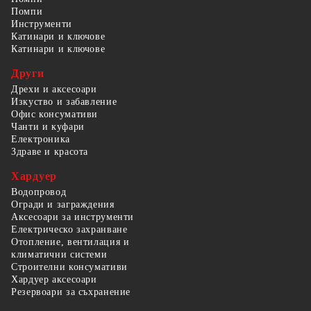
Помпи
Инструменти
Катинари и ключове
Катинари и ключове
Други
Дрехи и аксесоари
Изкуство и забавление
Офис консумативи
Чанти и куфари
Електроника
Здраве и красота
Хардуер
Водопровод
Огради и заграждения
Аксесоари за инструменти
Електрическо захранване
Отопление, вентилация и
климатични системи
Строителни консумативи
Хардуер аксесоари
Резервоари за съхранение