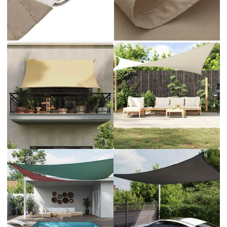
може да се използва в различни външни
пространства, като вашата градина, тераса,
детска площадка или балкон. Изработено от
оксфорд плат с PU покритие, слънцезащитното
платно ще ви предпази от пряка слънчева
светлина и дъжд. Тъканта е специално
обработена, така че е устойчива на мухъл и UV
лъчи. Сенникът е лесен за сглобяване
благодарение на крепежните елементи от
неръждаема стомана във всеки ъгъл и
включените въжета. Добре е да знаете:
Монтирайте 2 ъгъла на платната по-високо от
останалите, за да позволите на водата да се
оттича.
Цвят: Таупе
Материал: Оксфорд плат с PU покритие
Размери: 3,5 x 3,5 x 4,9 м
Форма: Триъгълна
Водоустойчиво
UV-защита