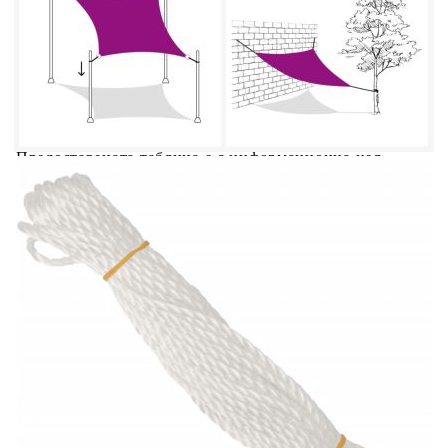
Добавете продукта в количката си с бутона "Добави в
количката" и при поръчка ще можете да изберете броя
вноски на кредита.
Acest tabel are caracter informativ. Adăugați produsul în
coșul de cumpărături unde veți putea selecta detaliile
cererii de creditare.
Предоставената таблица е с информационна цел.
Добавете продукта в количката си с бутона "Добави в
количката" и при поръчка ще можете да изберете броя
вноски на кредита.
Предоставената таблица е с информационна цел.
Добавете продукта в количката си с бутона "Добави в
количката" и при поръчка ще можете да изберете броя
вноски на кредита.
Предоставената таблица е с информационна цел.
Добавете продукта в количката си с бутона "Добави в
количката" и при поръчка ще можете да изберете броя
вноски на кредита.
Предоставената таблица е с информационна цел.