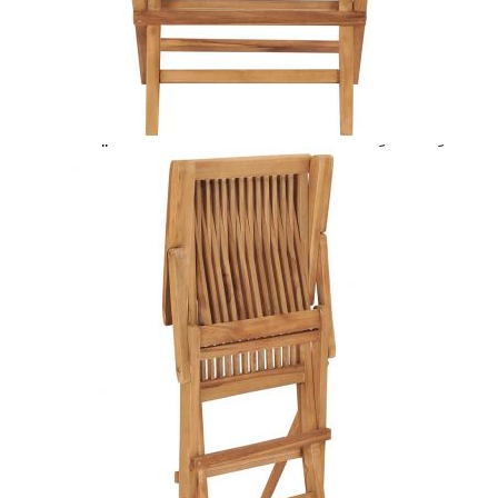
Предоставената таблица е с информационна цел.
Добавете продукта в количката си с бутона "Добави в
количката" и при поръчка ще можете да изберете броя
вноски на кредита.
Предоставената таблица е с информационна цел.
Добавете продукта в количката си с бутона "Добави в
количката" и при поръчка ще можете да изберете броя
вноски на кредита.
Предоставената таблица е с информационна цел.
Добавете продукта в количката си с бутона "Добави в
количката" и при поръчка ще можете да изберете броя
вноски на кредита.
Когато плащате с NewPay, всъщност NewPay плаща
поръчката Ви вместо Вас. Вие я получавате и
разполагате с три начина да я платите към тях:
Отложено до 30 дни от момента на изпращане на
поръчката без оскъпяване. За покупки на стойност до
400 лв. / €204,52
Плащане на 4 вноски. Заплащате 20% от стойността на
поръчката си на момента с карта. Останалата сума се
разделя на 3 равни месечни вноски без оскъпяване. За