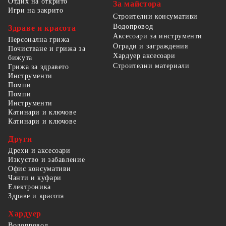
Отдих на открито
За майстора
Игри на закрито
Строителни консумативи
Водопровод
Здраве и красота
Аксесоари за инструменти
Персонална грижа
Огради и заграждения
Почистване и грижа за
Хардуер аксесоари
бижута
Строителни материали
Грижа за здравето
Инструменти
Помпи
Помпи
Инструменти
Катинари и ключове
Катинари и ключове
Други
Дрехи и аксесоари
Изкуство и забавление
Офис консумативи
Чанти и куфари
Електроника
Здраве и красота
Хардуер
Водопровод