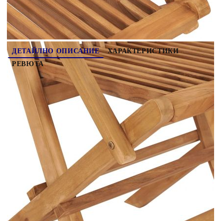
седалка.
ДЕТАЙЛНО ОПИСАНИЕ
ХАРАКТЕРИСТИКИ
РЕВЮТА
Този комплект дървени градински столове с
възглавници, състоящ се от 8 елемента, е
предназначен да бъде чудесно допълнение към
вашата градина, тераса или вътрешен двор. Тази
мебел от тик е изработена от изключително
издръжлива тикова твърда дървесина, която е
суха – изсушена в пещ, а след това фино
шлифована, за да ѝ се придаде много гладък
вид. Тиковото дърво е известно с
изключителната си здравина и устойчивост на
атмосферни влияния, което го прави далеч по-
подходящо за градински мебели от всеки друг
вид дърво. Тиковата дървесина е идеалният
избор, ако искате да закупите дълготрайна
градинска мебел. Шлифованата повърхност се
почиства лесно с влажна кърпа. Тези градински