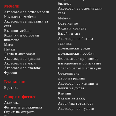
бизнеса
Мебели
Аксесоари за осветителни
Аксесоари за офис мебели
тела
Комплекти мебели
Мебели
Аксесоари за паравани за
Осветление
стая
Кухня и хранене
Външни мебели
Басейн и спа
Колички и островни
Аксесоари за битова
шкафове
техника
Маси
Домакински уреди
Пейки
Домакински пособия
Легла и аксесоари
Безопасност при пожар,
Аксесоари за дивани
наводнение и обгазяване
Аксесоари за маси
Аксесоари за столове
Спално бельо и артикули
Футони
Озеленяване
Двор и градина
Възрастни
Аксесоари за камини и
Еротика
печки на дърва
Камини
Спорт и фитнес
Чадъри за дъжд
Атлетика
Аварийна готовност
Фитнес и упражнения
Аксесоари за пушачи
Отдих на открито