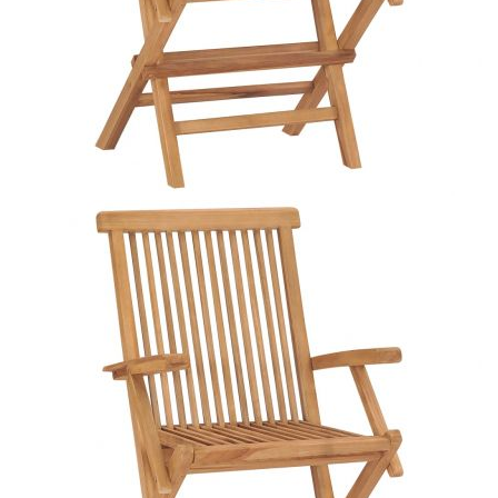
Време за доставка: 5 до 9 дни
Безплатна доставка до адрес при плащане по банков път
Материал:
Фино шлайфано твърдо тиково дърво с
покритие на водна основа
Размери:
55 x 60 x 89 см (Ш x Д x В)
EAN code:
8720286441152
Височина на седалката
45 см
от земята:
Дълбочина на седалката:
37 см
Ширина на седалката:
45 см
Височина на
66 см
подлакътника от земята:
Размери на
40 x 40 x 7 см (Д x Ш х Деб)
възглавницата:
Цвят на възглавницата:
Сив
Материал на
100% полиестер
възглавницата: