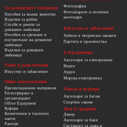
Фотография
За домашните любимци
Фотоапарати и оптични
Пособия за малки животни
аксесоари
Изделия за рибки
Стълби и рампи за
Изкуство и забавление
домашни любимци
Пособия за сресване и
Хобита и творчески занаяти
постригване на домашни
Партита и празненства
любимци
Изделия за домашни
Електроника
любимци
Аксесоари за електроника
Хоби и развлечение
Видео
Изкуство и забавление
Аудио
Морска електроника
Офис консумативи
Презентационни материали
Чанти и куфари
Регистриране и
Аксесоари за багаж
организиране
Спортни сакове
Office Equipment
Куфари
Дом и градина
Козметични и тоалетни
Декор
чанти
Аксесоари за баня
Раници
Сигурност за дома и