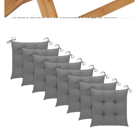
столове са леки, което ги прави гъвкави и лесни
за местене. Дървените столове могат да се
сгъват, когато не се използват, за да се пести
място. Освен това плътно подплатените
възглавници за седалките осигуряват
допълнителен комфорт при седене. Забележка:
За да удължите живота на вашите градински
мебели, ви препоръчваме да ги защитите с
водоустойчиво покритие.
Цвят на възглавницата: Сив
Материал: Фино шлайфано твърдо тиково
дърво с покритие на водна основа
Материал на възглавницата: 100%
полиестер
Размери: 55 x 60 x 89 см (Ш x Д x В)
Ширина на седалката: 45 см
Дълбочина на седалката: 37 см
Височина на седалката от земята: 45 см