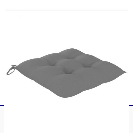
Височина на подлакътника от земята: 66 см
Размери на възглавницата: 40 x 40 x 7 см
(Д x Ш х Деб)
С подлакътници
Може да се сгъне за лесно съхранение
Доставката съдържа:
8 x Градински стола
8 x Възглавници за седалка
Максимално 110 кг на седалка.