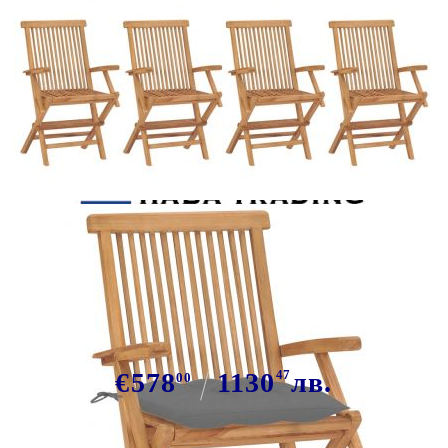
Tweet
Сподели
Сгъваеми столове със сиви
възглавници, 8 бр., масивно
тиково дърво
€578
1130
47
лв.
00
В наличност: 21 бр.