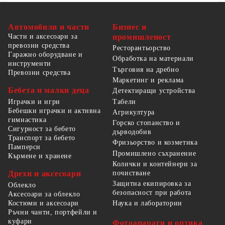
Автомобили и части
Бизнес и
Части и аксесоари за
промишленост
превозни средства
Ресторантьорство
Гаражно оборудване и
Обработка на материали
инструменти
Търговия на дребно
Превозни средства
Маркетинг и реклама
Бебета и малки деца
Детектиращи устройства
Табели
Играчки и игри
Бебешки играчки и активна
Агрикултура
гимнастика
Горско стопанство и
Сигурност за бебето
дърводобив
Транспорт за бебето
Фризьорство и козметика
Памперси
Промишлено съхранение
Кърмене и хранене
Колички и контейнери за
Дрехи и аксесоари
почистване
Защитна екипировка за
Облекло
безопасност при работа
Аксесоари за облекло
Костюми и аксесоари
Наука и лаборатории
Ръчни чанти, портфейли и
куфари
Фотоапарати и оптика