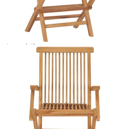
Купи на изплащане
Credit calculator
Сгъваеми столове със сиви възглавници, 8 бр.,
масивно тиково дърво
Please select credit institution
Цена на продукта:
€578.00
Extraction of information from credit institutions
Предоставената таблица е с информационна цел.
Добавете продукта в количката си с бутона "Добави в
количката" и при поръчка ще можете да изберете броя
вноски на кредита.
Acest tabel are caracter informativ. Adăugați produsul în
coșul de cumpărături unde veți putea selecta detaliile
cererii de creditare.
Предоставената таблица е с информационна цел.
Добавете продукта в количката си с бутона "Добави в
количката" и при поръчка ще можете да изберете броя
вноски на кредита.