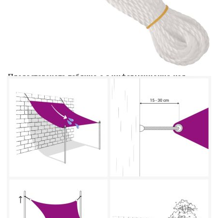
Добавете продукта в количката си с бутона "Добави в
количката" и при поръчка ще можете да изберете броя
вноски на кредита.
Acest tabel are caracter informativ. Adăugați produsul în
coșul de cumpărături unde veți putea selecta detaliile
cererii de creditare.
Предоставената таблица е с информационна цел.
Добавете продукта в количката си с бутона "Добави в
количката" и при поръчка ще можете да изберете броя
вноски на кредита.
Предоставената таблица е с информационна цел.
Добавете продукта в количката си с бутона "Добави в
количката" и при поръчка ще можете да изберете броя
вноски на кредита.
Предоставената таблица е с информационна цел.
Добавете продукта в количката си с бутона "Добави в
количката" и при поръчка ще можете да изберете броя
вноски на кредита.
Предоставената таблица е с информационна цел.