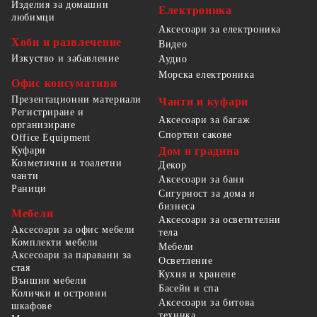
Изделия за домашни
Електроника
любимци
Аксесоари за електроника
Хоби и развлечение
Видео
Изкуство и забавление
Аудио
Морска електроника
Офис консумативи
Презентационни материали
Чанти и куфари
Регистриране и
Аксесоари за багаж
организиране
Спортни сакове
Office Equipment
Куфари
Дом и градина
Козметични и тоалетни
Декор
чанти
Аксесоари за баня
Раници
Сигурност за дома и
бизнеса
Мебели
Аксесоари за осветителни
Аксесоари за офис мебели
тела
Комплекти мебели
Мебели
Аксесоари за паравани за
Осветление
стая
Кухня и хранене
Външни мебели
Басейн и спа
Колички и островни
Аксесоари за битова
шкафове
техника