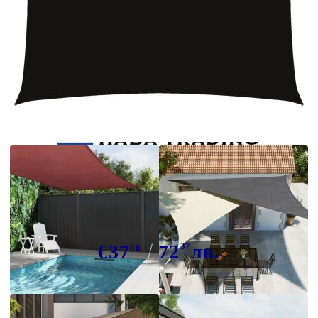
Tweet
Сподели
Платно-сенник, Оксфорд текстил,
правоъгълно, 3,5x4,5 м, черно
€37
72
37
лв.
00
В наличност: 56 бр.