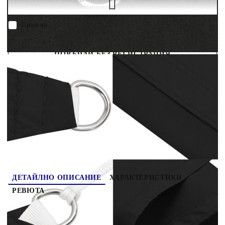
плат с PU покритие, слънцезащитното платно ще ви
предпази от пряка слънчева светлина и дъжд. Тъканта е
специално обработена, така че е устойчива на мухъл и UV
Сравни
лъчи. Сенникът е лесен за сглобяване благодарение на
крепежните елементи от неръждаема стомана във всеки ъгъл
и включените въжета. Добре е да знаете: Монтирайте 2 ъгъла
ПОРЪЧАЙ БЕЗ РЕГИСТРАЦИЯ
на платната по-високо от останалите, за да позволите на
водата да се оттича.
Наш представител ще се свърже с Вас в рамките на работния ден!
135764
2.820
кг
Оцени продукта
ДЕТАЙЛНО ОПИСАНИЕ
ХАРАКТЕРИСТИКИ
РЕВЮТА
Защитете се от слънце и дъжд където пожелаете
с този сенник. Това е идеалният сенник, който