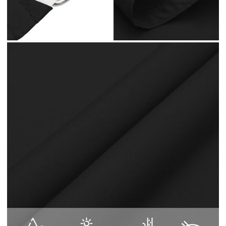
може да се използва в различни външни
пространства, като вашата градина, тераса,
детска площадка или балкон. Изработено от
оксфорд плат с PU покритие, слънцезащитното
платно ще ви предпази от пряка слънчева
светлина и дъжд. Тъканта е специално
обработена, така че е устойчива на мухъл и UV
лъчи. Сенникът е лесен за сглобяване
благодарение на крепежните елементи от
неръждаема стомана във всеки ъгъл и
включените въжета. Добре е да знаете:
Монтирайте 2 ъгъла на платната по-високо от
останалите, за да позволите на водата да се
оттича.
Цвят: Черен
Материал: Оксфорд плат с PU покритие
Размери: 3,5 x 4,5 м (Д х Ш)
Форма: Правоъгълна
Водоустойчиво
UV-защита