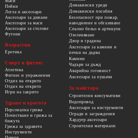
Маси
Домакински уреди
Пейки
Домакински пособия
Легла и аксесоари
Безопасност при пожар,
Аксесоари за дивани
наводнение и обгазяване
Аксесоари за маси
Аксесоари за столове
Спално бельо и артикули
Футони
Озеленяване
Двор и градина
Възрастни
Аксесоари за камини и
Еротика
печки на дърва
Камини
Спорт и фитнес
Чадъри за дъжд
Атлетика
Аварийна готовност
Фитнес и упражнения
Аксесоари за пушачи
Отдих на открито
Отдих на открито
За майстора
Игри на закрито
Строителни консумативи
Водопровод
Здраве и красота
Аксесоари за инструменти
Персонална грижа
Огради и заграждения
Почистване и грижа за
Хардуер аксесоари
бижута
Строителни материали
Грижа за здравето
Инструменти
Помпи