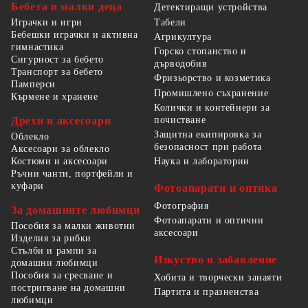
Бебета и малки деца
Детектиращи устройства
Табели
Играчки и игри
Бебешки играчки и активна
Агрикултура
гимнастика
Горско стопанство и
Сигурност за бебето
дърводобив
Транспорт за бебето
Фризьорство и козметика
Памперси
Промишлено съхранение
Кърмене и хранене
Колички и контейнери за
Дрехи и аксесоари
почистване
Защитна екипировка за
Облекло
безопасност при работа
Аксесоари за облекло
Костюми и аксесоари
Наука и лаборатории
Ръчни чанти, портфейли и
куфари
Фотоапарати и оптика
Фотография
За домашните любимци
Фотоапарати и оптични
Пособия за малки животни
аксесоари
Изделия за рибки
Стълби и рампи за
Изкуство и забавление
домашни любимци
Пособия за сресване и
Хобита и творчески занаяти
постригване на домашни
Партита и празненства
любимци