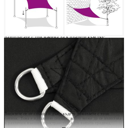
Добавете продукта в количката си с бутона "Добави в
количката" и при поръчка ще можете да изберете броя
вноски на кредита.
Когато плащате с NewPay, всъщност NewPay плаща
поръчката Ви вместо Вас. Вие я получавате и
разполагате с три начина да я платите към тях:
Отложено до 30 дни от момента на изпращане на
поръчката без оскъпяване. За покупки на стойност до
400 лв. / €204,52
Плащане на 4 вноски. Заплащате 20% от стойността на
поръчката си на момента с карта. Останалата сума се
разделя на 3 равни месечни вноски без оскъпяване. За
покупки на стойност до 1000 лв. / €511.31
Плащане на 6 вноски. Стойността на поръчката се
разпределя в 6 равни месечни вноски с оскъпяване. За
покупки на стойност до 2000 лв. / €1022.61
Защитете се от слънце и дъжд където пожелаете с този
сенник. Това е идеалният сенник, който може да се използва
в различни външни пространства, като вашата градина,
тераса, детска площадка или балкон. Изработено от оксфорд