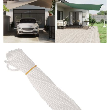
Време за доставка: 5 до 9 дни
Безплатна доставка до адрес при плащане по банков път
Цвят:
Черен
Материал:
Оксфорд плат с PU покритие
Размери:
3,5 x 4,5 м (Д х Ш)
EAN code:
8720286125106
Форма:
Правоъгълна
Купи на изплащане
Credit calculator
Платно-сенник, Оксфорд текстил, правоъгълно,
3,5x4,5 м, черно
Please select credit institution
Цена на продукта:
€37.00
Extraction of information from credit institutions
Предоставената таблица е с информационна цел.