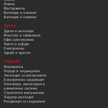
Помпи
Инструменти
Катинари и ключове
Катинари и ключове
Други
Дрехи и аксесоари
Изкуство и забавление
Офис консумативи
Чанти и куфари
Електроника
Здраве и красота
Хардуер
Водопровод
Огради и заграждения
Аксесоари за инструменти
Електрическо захранване
Отопление, вентилация и
климатични системи
Строителни консумативи
Хардуер аксесоари
Резервоари за съхранение