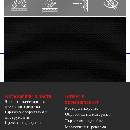
Закопчалки от неръждаема стомана на
всеки ъгъл
Включено PE въже 4 x 1,5 м
Автомобили и части
Бизнес и
Части и аксесоари за
промишленост
превозни средства
Ресторантьорство
Гаражно оборудване и
Обработка на материали
инструменти
Търговия на дребно
Превозни средства
Маркетинг и реклама