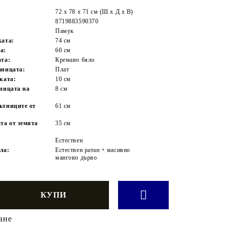
72 x 78 x 71 см (Ш x Д x В)
8719883590370
Памук
ката:
74 см
а:
60 см
ата:
Кремаво бяло
вницата:
Плат
ката:
10 см
вницата на
8 см
ътниците от
61 см
та от земята
35 см
Естествен
ла:
Естествен ратан + масивно
мангово дърво
ане