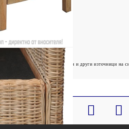
а закрито
р: 80%
образете се с риска от открит огън и други източници на с