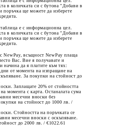
 таблица е с информационна цел.
та в количката си с бутона "Добави в
и поръчка ще можете да изберете
кредита.
 таблица е с информационна цел.
та в количката си с бутона "Добави в
и поръчка ще можете да изберете
кредита.
 с NewPay, всъщност NewPay плаща
есто Вас. Вие я получавате и
ри начина да я платите към тях:
 дни от момента на изпращане на
скъпяване. За покупки на стойност до
2
носки. Заплащате 20% от стойността
 на момента с карта. Останалата сума
 равни месечни вноски без
покупки на стойност до 1000 лв. /
оски. Стойността на поръчката се
равни месечни вноски с оскъпяване.
тойност до 2000 лв. / €1022.61