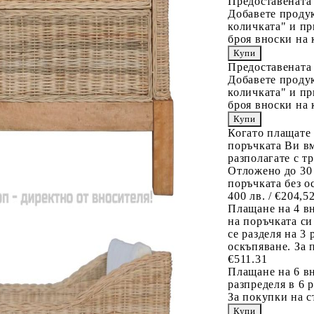
Предоставената
Добавете продук
количката" и пр
броя вноски на 
Предоставената
Добавете продук
количката" и пр
броя вноски на 
Когато плащате
поръчката Ви вм
разполагате с т
Отложено до 30
поръчката без о
400 лв. / €204,5
Плащане на 4 в
на поръчката си
се разделя на 3
оскъпяване. За 
€511.31
Плащане на 6 вн
разпределя в 6 
За покупки на с