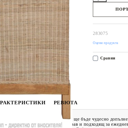
ПОРЪ
Наш представител 
свърже с Вас в рам
работния ден!
283075
Оцени продукта
Сравни
РАКТЕРИСТИКИ
РЕВЮТА
съчетава стил и функционалност и ще бъде чудесно допълн
ьойлът е лесен за почистване, здрав и подходящ за ежедне