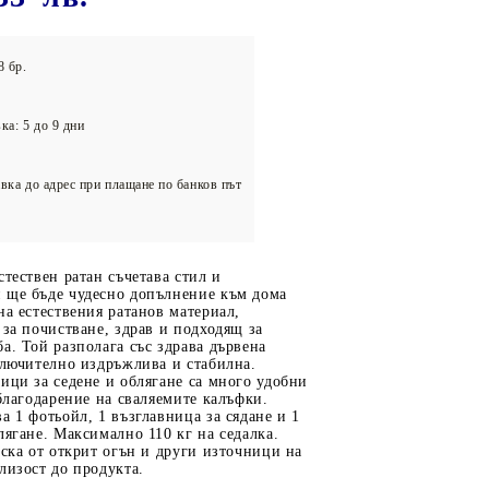
олейбол
8 бр.
ка: 5 до 9 дни
вка до адрес при плащане по банков път
стествен ратан съчетава стил и
 ще бъде чудесно допълнение към дома
на естествения ратанов материал,
 за почистване, здрав и подходящ за
а. Той разполага със здрава дървена
ключително издръжлива и стабилна.
ици за седене и облягане са много удобни
 благодарение на сваляемите калъфки.
а 1 фотьойл, 1 възглавница за сядане и 1
лягане. Максимално 110 кг на седалка.
иска от открит огън и други източници на
лизост до продукта.