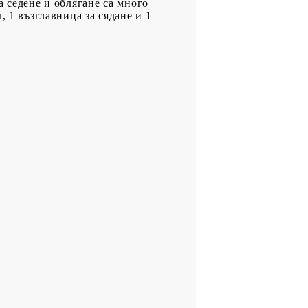
а седене и облягане са много
 1 възглавница за сядане и 1