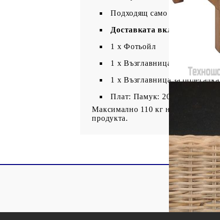
Подходящ само за употреба н
Доставката включва:
1 x Фотьойл
1 x Възглавница за седалка
1 x Възглавница за облегалка
Плат: Памук: 20%, Полиесте
Максимално 110 кг на седалка. Съ
продукта.