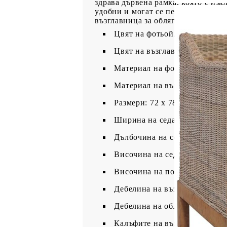
здрава дървена рамка, която е из
удобни и могат се перат, благодар
възглавница за облягане.
Цвят на фотьойла: Естествен
Цвят на възглавницата: Крем
Материал на фотьойла: Естес
Материал на възглавницата: 
Размери: 72 x 78 x 71 см (Ш x
Ширина на седалката: 60 см
Дълбочина на седалката: 74 
Височина на седалката от зем
Височина на подлакътниците 
Дебелина на възглавницата на
Дебелина на облегалката: 10
Калъфите на възглавниците с