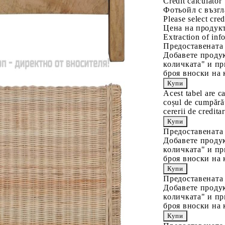
Credit calculator
Фотьойл с възгл
Please select cred
Цена на продукт
Extraction of info
Предоставената
Добавете продук
количката" и пр
броя вноски на 
Acest tabel are c
coșul de cumpărăt
cererii de creditar
Предоставената
Добавете продук
количката" и пр
броя вноски на 
Предоставената
Добавете продук
количката" и пр
броя вноски на 