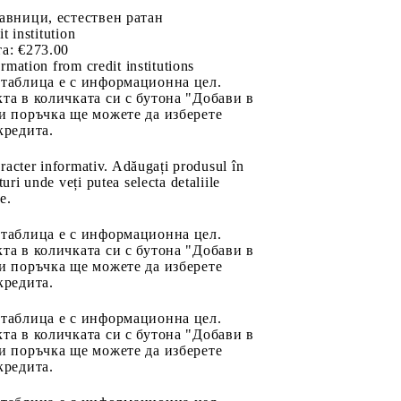
авници, естествен ратан
it institution
а:
€273.00
rmation from credit institutions
 таблица е с информационна цел.
та в количката си с бутона "Добави в
и поръчка ще можете да изберете
кредита.
aracter informativ. Adăugați produsul în
uri unde veți putea selecta detaliile
e.
 таблица е с информационна цел.
та в количката си с бутона "Добави в
и поръчка ще можете да изберете
кредита.
 таблица е с информационна цел.
та в количката си с бутона "Добави в
и поръчка ще можете да изберете
кредита.