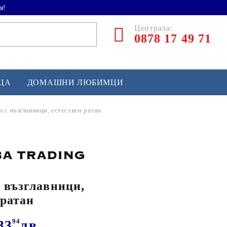
я!
Централа:
0878 17 49 71
ЕЦА
ДОМАШНИ ЛЮБИМЦИ
 с възглавници, естествен ратан
ТЛЕТИКА
аскетбол
кс и бойни изкуства
 възглавници,
йзбол и софтбол
 ратан
кей и лакрос
сновно спортно оборудване
33
94
лв.