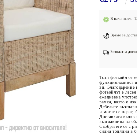
Подложки за фитнес уреди
В
Лостове за набиране
В наличност: 1
Силови кули
Йога и пилатес
Време за достав
Безплатна доста
Този фотьойл от е
функционалност и
ви. Благодарение 
фотьойлът е лесен
ежедневна употреб
рамка, която е из
Дебелите възглавн
и могат се перат,
Доставката включв
възглавница за об
Съобразете се с р
силна топлина в б