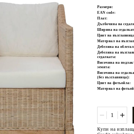
Размери:
EAN code:
Плат:
Дълбочина на седал
Ширина на седалкат
Цвят на възглавниц
Материал на възгла
Дебелина на облегал
Дебелина на възгла
седалката:
Tweet
одели
Височина на подлак
земята:
Височина на седалка
(без възглавница):
Цвят на фотьойла:
Материал на фотьой
Купи на изплащ