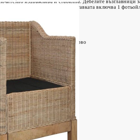
ключително издръжлива и стабилна. Дебелите възглавници з
ение на сваляемите калъфки. Доставката включва 1 фотьойл,
аво бяло
твен ратан + масивно мангово дърво
Плат
 Д x В)
см
ята (без възглавница): 35 см
от земята: 61 см
 седалката: 8 см
 см
е свалят