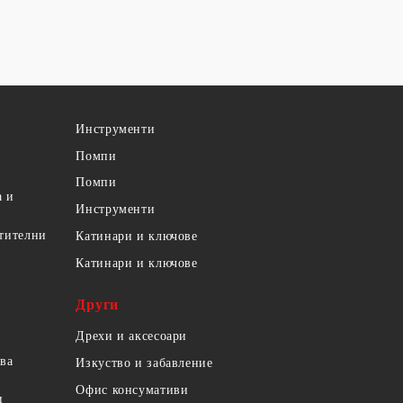
Инструменти
Помпи
Помпи
а и
Инструменти
етителни
Катинари и ключове
Катинари и ключове
Други
Дрехи и аксесоари
ова
Изкуство и забавление
Офис консумативи
и