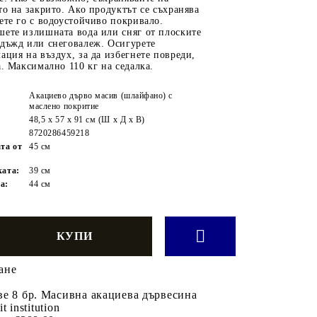
то на закрито. Ако продуктът се съхранява
ете го с водоустойчиво покривало.
шете излишната вода или сняг от плоските
 дъжд или снеговалеж. Осигурете
ация на въздух, за да избегнете повреди,
а. Максимално 110 кг на седалка.
Акациево дърво масив (шлайфано) с
маслено покритие
48,5 x 57 x 91 см (Ш x Д x В)
8720286459218
та от
45 см
ката:
39 см
а:
44 см
ане
ве 8 бр. Масивна акациева дървесина
it institution