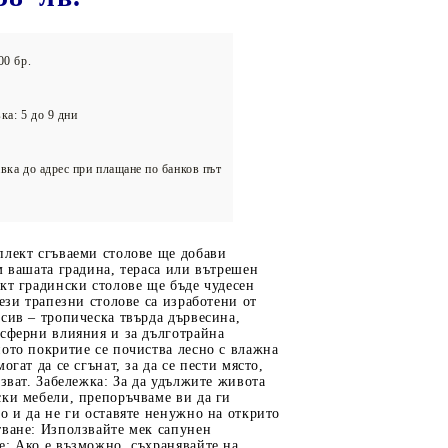
олейбол
00 бр.
ка: 5 до 9 дни
вка до адрес при плащане по банков път
плект сгъваеми столове ще добави
м вашата градина, тераса или вътрешен
кт градински столове ще бъде чудесен
Тези трапезни столове са изработени от
сив – тропическа твърда дървесина,
осферни влияния и за дълготрайна
ото покритие се почиства лесно с влажна
огат да се сгънат, за да се пести място,
лзват. Забележка: За да удължите живота
ки мебели, препоръчваме ви да ги
о и да не ги оставяте ненужно на открито
тване: Използвайте мек сапунен
е: Ако е възможно, съхранявайте на