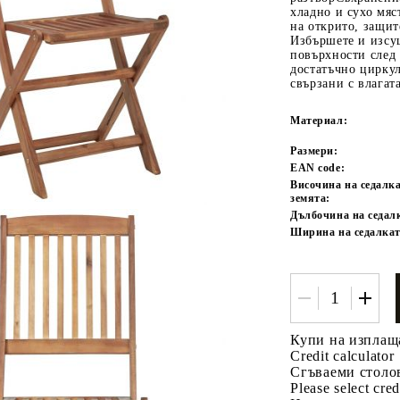
хладно и сухо мяс
на открито, защит
Избършете и изсу
повърхности след
достатъчно циркул
свързани с влагат
Материал:
Размери:
EAN code:
Tweet
одели
Височина на седалка
земята:
Дълбочина на седал
Ширина на седалкат
Купи на изплащ
Credit calculator
Сгъваеми столо
Please select cred