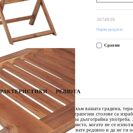
Наш представител 
свърже с Вас в рам
работния ден!
3074939
Оцени продукта
Сравни
РАКТЕРИСТИКИ
РЕВЮТА
толове ще добави естествен стил към вашата градина, тера
де чудесен избор за вечеря. Тези трапезни столове са изра
ойчива на атмосферни влияния и за дълготрайна употреба.
гат да се сгънат, за да се пести място, когато не се изпол
и, препоръчваме ви да ги почиствате редовно и да не ги о