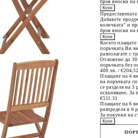
броя вноски на 
Предоставената
Добавете продук
количката" и пр
броя вноски на 
Когато плащате
поръчката Ви вм
разполагате с т
Отложено до 30
поръчката без о
400 лв. / €204,5
Плащане на 4 в
на поръчката си
се разделя на 3
оскъпяване. За 
€511.31
Плащане на 6 вн
разпределя в 6 
За покупки на с
ПОРЪ