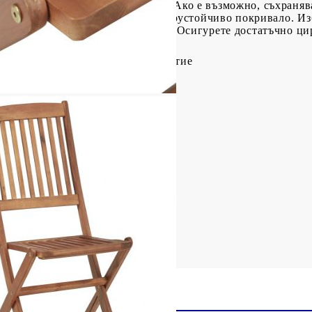
ек сапунен разтворСъхранение: Ако е възможно, съхранява
ява на открито, защитете го с водоустойчиво покривало. 
ности след дъжд или снеговалеж. Осигурете достатъчно цир
гата.
асив (шлайфано) с маслено покритие
 x Д x В)
см
ята: 45 см