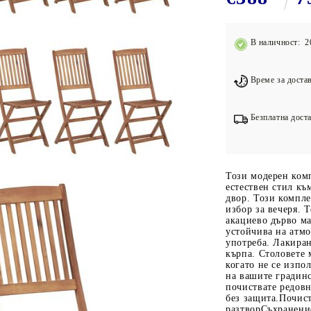
Подложки за фитнес уреди
В
Лостове за набиране
В наличност: 2
Силови кули
Йога и пилатес
Време за достав
Безплатна доста
Този модерен ком
естествен стил къ
двор. Този компле
избор за вечеря. 
акациево дърво ма
устойчива на атм
употреба. Лакиран
кърпа. Столовете м
когато не се изпо
на вашите градинс
почиствате редовн
без защита.Почис
разтворСъхранени