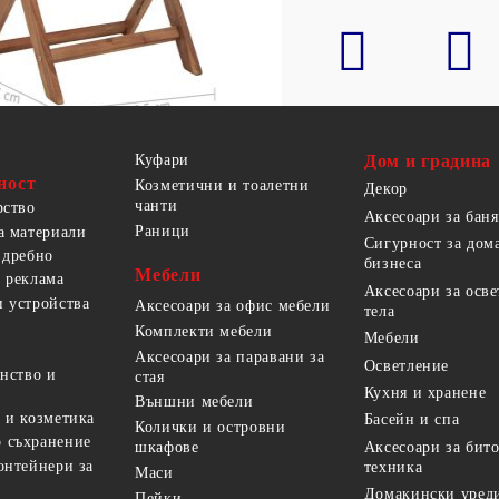
Куфари
Дом и градина
ност
Козметични и тоалетни
Декор
чанти
рство
Аксесоари за баня
Раници
а материали
Сигурност за дом
 дребно
бизнеса
Мебели
 реклама
Аксесоари за осв
 устройства
Аксесоари за офис мебели
тела
Комплекти мебели
Мебели
Аксесоари за паравани за
Осветление
анство и
стая
Кухня и хранене
Външни мебели
 и козметика
Басейн и спа
Колички и островни
 съхранение
Аксесоари за бит
шкафове
онтейнери за
техника
Маси
Домакински уред
Пейки