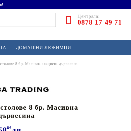
я!
Централа:
0878 17 49 71
ЕЦА
ДОМАШНИ ЛЮБИМЦИ
столове 8 бр. Масивна акациева дървесина
ТЛЕТИКА
аскетбол
кс и бойни изкуства
столове 8 бр. Масивна
йзбол и софтбол
дървесина
кей и лакрос
сновно спортно оборудване
58
86
лв.