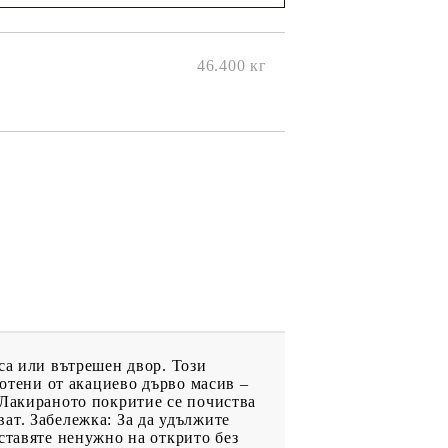
ще се
ките на
46.400
кг
са или вътрешен двор. Този
ботени от акациево дърво масив –
 Лакираното покритие се почиства
зват. Забележка: За да удължите
ставяте ненужно на открито без