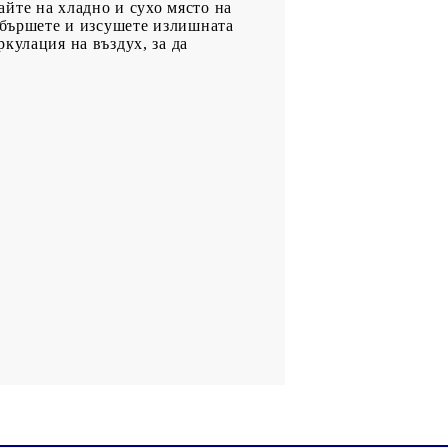
йте на хладно и сухо място на
Избършете и изсушете излишната
кулация на въздух, за да