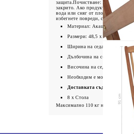
защита.Почистване: Използвайте м
закрито. Ако продуктът се съхран
вода или сняг от плоските повърх
избегнете повреди, свързани с вла
Материал: Акациево дърво м
Размери: 48,5 x 57 x 91 см (Ш
Ширина на седалката: 44 см
Дълбочина на седалката: 39 
Височина на седалката от зем
Необходим е монтаж
Доставката съдържа:
8 x Стола
Максимално 110 кг на седалка.