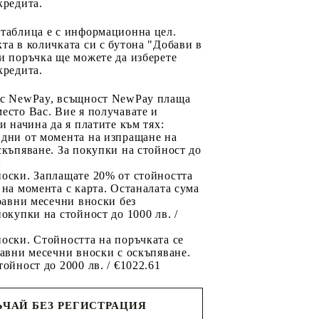
кредита.
 таблица е с информационна цел.
та в количката си с бутона "Добави в
и поръчка ще можете да изберете
кредита.
 с NewPay, всъщност NewPay плаща
есто Вас. Вие я получавате и
ри начина да я платите към тях:
 дни от момента на изпращане на
скъпяване. За покупки на стойност до
2
носки. Заплащате 20% от стойността
 на момента с карта. Останалата сума
 равни месечни вноски без
покупки на стойност до 1000 лв. /
оски. Стойността на поръчката се
равни месечни вноски с оскъпяване.
тойност до 2000 лв. / €1022.61
ЧАЙ БЕЗ РЕГИСТРАЦИЯ