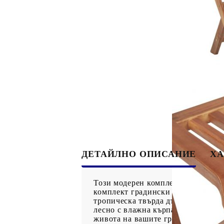
ДЕТАЙЛНО ОПИСАНИЕ
ХА
Този модерен комплект сгъваеми с
комплект градински столове ще бъ
тропическа твърда дървесина, уст
лесно с влажна кърпа. Столовете мо
живота на вашите градински мебел