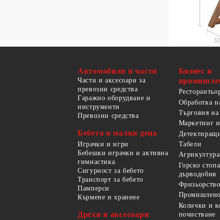
Автомобили и части
Бизнес и
Части и аксесоари за
промишле
превозни средства
Ресторантьо
Гаражно оборудване и
Обработка н
инструменти
Търговия на
Превозни средства
Маркетинг и
Бебета и малки деца
Детектиращи
Играчки и игри
Табели
Бебешки играчки и активна
Агрикултура
гимнастика
Горско стоп
Сигурност за бебето
дърводобив
Транспорт за бебето
Фризьорство
Памперси
Промишлено
Кърмене и хранене
Колички и к
Дрехи и аксесоари
почистване