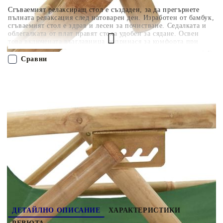
Сгъваемият релаксиращ стол е създаден, за да прегърнете
пълната релаксация след натоварен ден. Изработен от бамбук,
сгъваемият стол е здрав и лесен за почистване. Седалката и
облегалката от плат правят стола удобен за сядане. Освен
това включената възглавница допринася за комфорта при
сядане на градинския стол. Облегалката на външния стол
може да се регулира в 4 позиции според вашите
Сравни
предпочитания. Нещо повече, накланящият се стол може да
се сгъва, за да спести място, когато не се използва.
Забележка: За да удължите живота на вашите градински
ПОРЪЧАЙ БЕЗ РЕГИСТРАЦИЯ
мебели, ви препоръчваме да ги защитите с водоустойчиво
покривало. Максимално 110 кг на седалка. Съобразете се с
риска от открит огън и други източници на силна топлина в
Наш представител ще се свърже с Вас в рамките на работния ден!
близост до продукта.
313027
6.600
кг
Оцени продукта
ДЕТАЙЛНО ОПИСАНИЕ
ХАРАКТЕРИСТИКИ