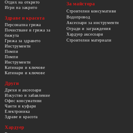
Отдих на открито
За майстора
Игри на закрито
Строителни консумативи
Водопровод
Здраве и красота
Аксесоари за инструменти
Персонална грижа
Огради и заграждения
Почистване и грижа за
Хардуер аксесоари
бижута
Строителни материали
Грижа за здравето
Инструменти
Помпи
Помпи
Инструменти
Катинари и ключове
Катинари и ключове
Други
Дрехи и аксесоари
Изкуство и забавление
Офис консумативи
Чанти и куфари
Електроника
Здраве и красота
Хардуер