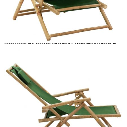
Цена на продукта:
€84.00
Extraction of information from credit institutions
Предоставената таблица е с информационна цел.
Добавете продукта в количката си с бутона "Добави в
количката" и при поръчка ще можете да изберете броя
вноски на кредита.
Acest tabel are caracter informativ. Adăugați produsul în
coșul de cumpărături unde veți putea selecta detaliile
cererii de creditare.
Предоставената таблица е с информационна цел.
Добавете продукта в количката си с бутона "Добави в
количката" и при поръчка ще можете да изберете броя
вноски на кредита.
Предоставената таблица е с информационна цел.
Добавете продукта в количката си с бутона "Добави в
количката" и при поръчка ще можете да изберете броя
вноски на кредита.
Предоставената таблица е с информационна цел.
Добавете продукта в количката си с бутона "Добави в