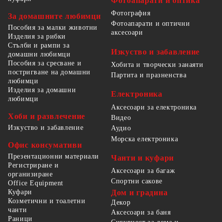
Фотоапарати и оптика
Фотография
За домашните любимци
Фотоапарати и оптични
Пособия за малки животни
аксесоари
Изделия за рибки
Стълби и рампи за
Изкуство и забавление
домашни любимци
Пособия за сресване и
Хобита и творчески занаяти
постригване на домашни
Партита и празненства
любимци
Изделия за домашни
Електроника
любимци
Аксесоари за електроника
Хоби и развлечение
Видео
Изкуство и забавление
Аудио
Морска електроника
Офис консумативи
Презентационни материали
Чанти и куфари
Регистриране и
Аксесоари за багаж
организиране
Спортни сакове
Office Equipment
Куфари
Дом и градина
Козметични и тоалетни
Декор
чанти
Аксесоари за баня
Раници