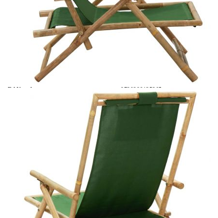
Време за доставка: 5 до 9 дни
Безплатна доставка до адрес при плащане по банков път
Материал:
Бамбук, плат (100% полиестер)
EAN code:
8720286135365
Общи размери:
64 x 89 x (71-94) см (Ш x Д x
В)
Височина на седалката от земята:
28-30 см
Височина на подлакътника от
50-52 см
земята:
Необходимо сглобяване:
Да
Включена възглавница:
Не
Цвят на текстила:
Зелен
Купи на изплащане
Credit calculator
Сгъваем стол с накланяне, зелен, бамбук и плат
Please select credit institution