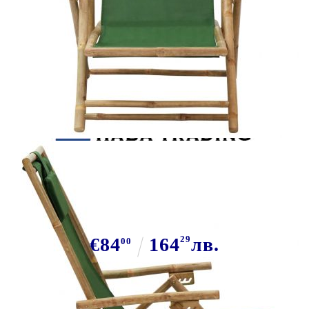
Tweet
Сподели
Сгъваем стол с накланяне, зелен,
бамбук и плат
€84
164
29
лв.
00
В наличност: 21 бр.