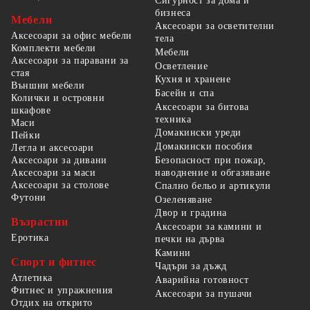
Сигурност за дома и
бизнеса
Мебели
Аксесоари за осветителни
Аксесоари за офис мебели
тела
Комплекти мебели
Мебели
Аксесоари за паравани за
Осветление
стая
Кухня и хранене
Външни мебели
Басейн и спа
Колички и островни
Аксесоари за битова
шкафове
техника
Маси
Домакински уреди
Пейки
Домакински пособия
Легла и аксесоари
Безопасност при пожар,
Аксесоари за дивани
наводнение и обгазяване
Аксесоари за маси
Аксесоари за столове
Спално бельо и артикули
Футони
Озеленяване
Двор и градина
Възрастни
Аксесоари за камини и
Еротика
печки на дърва
Камини
Спорт и фитнес
Чадъри за дъжд
Атлетика
Аварийна готовност
Фитнес и упражнения
Аксесоари за пушачи
Отдих на открито