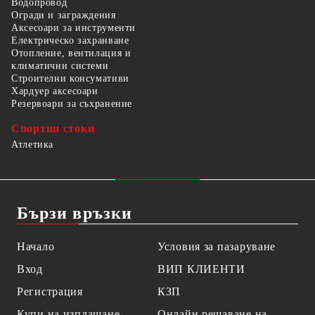
Водопровод
Огради и заграждения
Аксесоари за инструменти
Електрическо захранване
Отопление, вентилация и
климатични системи
Строителни консумативи
Хардуер аксесоари
Резервоари за съхранение
Спортни стоки
Атлетика
Бързи връзки
Начало
Условия за пазаруване
Вход
ВИП КЛИЕНТИ
Регистрация
КЗП
Купи на изплащане
Онлайн решаване на