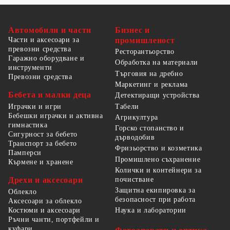
Автомобили и части
Бизнес и
Части и аксесоари за
промишленост
превозни средства
Ресторантьорство
Гаражно оборудване и
Обработка на материали
инструменти
Търговия на дребно
Превозни средства
Маркетинг и реклама
Бебета и малки деца
Детектиращи устройства
Табели
Играчки и игри
Бебешки играчки и активна
Агрикултура
гимнастика
Горско стопанство и
Сигурност за бебето
дърводобив
Транспорт за бебето
Фризьорство и козметика
Памперси
Промишлено съхранение
Кърмене и хранене
Колички и контейнери за
Дрехи и аксесоари
почистване
Защитна екипировка за
Облекло
безопасност при работа
Аксесоари за облекло
Костюми и аксесоари
Наука и лаборатории
Ръчни чанти, портфейли и
куфари