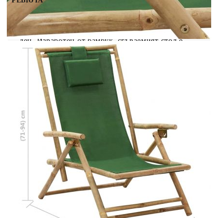
РЕВЮТА
Сгъваемият релаксиращ стол е създаден, за да
прегърнете пълната релаксация след натоварен
ден. Изработен от бамбук, сгъваемият стол е
здрав и лесен за почистване. Седалката и
облегалката от плат правят стола удобен за
сядане. Освен това включената възглавница
допринася за комфорта при сядане на
градинския стол. Облегалката на външния стол
може да се регулира в 4 позиции според вашите
предпочитания. Нещо повече, накланящият се
стол може да се сгъва, за да спести място,
когато не се използва. Забележка: За да
удължите живота на вашите градински мебели,
ви препоръчваме да ги защитите с
водоустойчиво покривало.
Цвят на текстила: Зелен
Материал: Бамбук, плат (100% полиестер)
Общи размери: 64 x 89 x (71-94) см (Ш x Д
x В)
Височина на седалката от земята: 28-30 см