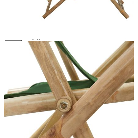
количката" и при поръчка ще можете да изберете броя
вноски на кредита.
Предоставената таблица е с информационна цел.
Добавете продукта в количката си с бутона "Добави в
количката" и при поръчка ще можете да изберете броя
вноски на кредита.
Когато плащате с NewPay, всъщност NewPay плаща
поръчката Ви вместо Вас. Вие я получавате и
разполагате с три начина да я платите към тях:
Отложено до 30 дни от момента на изпращане на
поръчката без оскъпяване. За покупки на стойност до
400 лв. / €204,52
Плащане на 4 вноски. Заплащате 20% от стойността на
поръчката си на момента с карта. Останалата сума се
разделя на 3 равни месечни вноски без оскъпяване. За
покупки на стойност до 1000 лв. / €511.31
Плащане на 6 вноски. Стойността на поръчката се
разпределя в 6 равни месечни вноски с оскъпяване. За
покупки на стойност до 2000 лв. / €1022.61