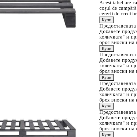
Acest tabel are c
coșul de cumpărăt
cererii de creditar
Предоставената
Добавете продук
количката" и пр
броя вноски на 
Предоставената
Добавете продук
количката" и пр
броя вноски на 
Предоставената
Добавете продук
количката" и пр
броя вноски на 
Предоставената
Добавете продук
количката" и пр
броя вноски на 