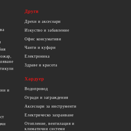
Други
Дрехи и аксесоари
ова
Изкуство и забавление
Офис консумативи
и
Чанти и куфари
бия
пожар,
Електроника
азяване
Здраве и красота
ртикули
Хардуер
Водопровод
ини и
Огради и заграждения
Аксесоари за инструменти
Електрическо захранване
ст
Отопление, вентилация и
ачи
климатични системи