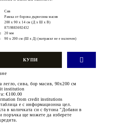
Сив
Рамка от борова дървесина масив
200 х 90 х 14 см (Д х Ш х В)
8719883692432
:
20 мм
:
90 x 200 см (Ш x Д) (матракът не е включен)
ане
а легло, сива, бор масив, 90х200 см
it institution
а:
€100.00
rmation from credit institutions
 таблица е с информационна цел.
та в количката си с бутона "Добави в
и поръчка ще можете да изберете
кредита.