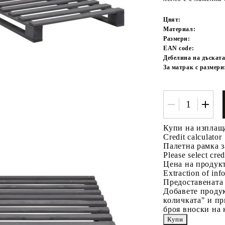
Цвят:
Материал:
Размери:
EAN code:
Дебелина на дъската
За матрак с размери
Tweet
одели
Купи на изплащ
Credit calculator
Палетна рамка з
Please select cred
Цена на продукт
Extraction of info
Предоставената
Добавете продук
количката" и пр
броя вноски на 