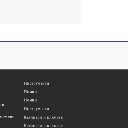
Инструменти
Помпи
Помпи
а и
Инструменти
етителни
Катинари и ключове
Катинари и ключове