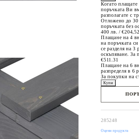
Когато плащате
поръчката Ви вм
разполагате с т
Отложено до 30
поръчката без о
400 лв. / €204,5
Плащане на 4 в
на поръчката си
се разделя на 3
оскъпяване. За 
€511.31
Плащане на 6 вн
разпределя в 6 
За покупки на с
ПОРЪ
Наш представител 
свърже с Вас в рам
работния ден!
285248
Оцени продукта