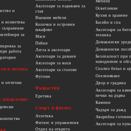
Мебели
Аксесоари за паравани за
Осветление
анство и
стая
Кухня и хранене
Външни мебели
 и козметика
Басейн и спа
Колички и островни
 съхранение
Аксесоари за бит
шкафове
онтейнери за
техника
Маси
Домакински уред
Пейки
пировка за
Домакински посо
Легла и аксесоари
 при работа
Безопасност при 
Аксесоари за дивани
оратории
наводнение и обг
Аксесоари за маси
ти и оптика
Спално бельо и а
Аксесоари за столове
Озеленяване
Футони
 и оптични
Двор и градина
Възрастни
Аксесоари за кам
печки на дърва
Еротика
и забавление
Камини
орчески
Спорт и фитнес
Чадъри за дъжд
Атлетика
Аварийна готовно
разненства
Фитнес и упражнения
Аксесоари за пуш
Отдих на открито
ика