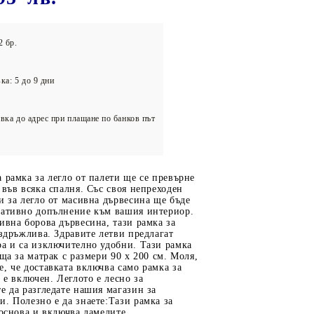
олейбол
2 бр.
ка: 5 до 9 дни
вка до адрес при плащане по банков път
 рамка за легло от палети ще се превърне
 във всяка спалня. Със своя непреходен
и за легло от масивна дървесина ще бъде
ративно допълнение към вашия интериор.
ивна борова дървесина, тази рамка за
издръжлива. Здравите летви предлагат
а и са изключително удобни. Тази рамка
яща за матрак с размери 90 x 200 см. Моля,
, че доставката включва само рамка за
 е включен. Леглото е лесно за
е да разгледате нашия магазин за
. Полезно е да знаете:Тази рамка за
 основа и включва ламелите.