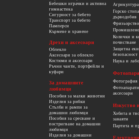
Бебешки играчки и активна
Агрикултура
гимнастика
Горско стоп
Сигурност за бебето
дърводобив
Транспорт за бебето
Фризьорство
Памперси
Промишлено
Кърмене и хранене
Колички и к
Дрехи и аксесоари
почистване
Защитна еки
Облекло
безопасност
Аксесоари за облекло
Костюми и аксесоари
Наука и лаб
Ръчни чанти, портфейли и
куфари
Фотоапара
Фотография
За домашните
Фотоапарати
любимци
аксесоари
Пособия за малки животни
Изделия за рибки
Изкуство 
Стълби и рампи за
домашни любимци
Хобита и тв
Пособия за сресване и
занаяти
постригване на домашни
Партита и п
любимци
Изделия за домашни
Електрон