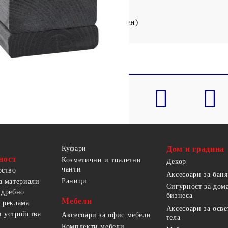
0 см (Ш x Д) (матракът не е включен)
Куфари
Дом и градина
ност
Козметични и тоалетни
Декор
чанти
рство
Аксесоари за баня
Раници
а материали
Сигурност за дом
 дребно
бизнеса
Мебели
 реклама
Аксесоари за осв
 устройства
Аксесоари за офис мебели
тела
Комплекти мебели