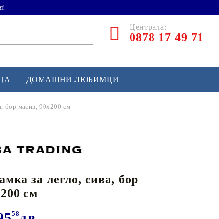
я!
Централа:
0878 17 49 71
ЕЦА
ДОМАШНИ ЛЮБИМЦИ
а, бор масив, 90х200 см
ТЛЕТИКА
аскетбол
кс и бойни изкуства
амка за легло, сива, бор
йзбол и софтбол
х200 см
кей и лакрос
сновно спортно оборудване
95
58
лв.