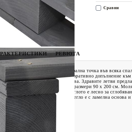
Сравни
РАКТЕРИСТИКИ
РЕВЮТА
 от палети ще се превърне в централна точка във всяка спа
ървесина ще бъде практично и декоративно допълнение към
мка за легло е здрава и издръжлива. Здравите летви предл
за легло е подходяща за матрак с размери 90 x 200 см. Мол
легло; матракът не е включен. Леглото е лесно за сглобява
езно е да знаете:Тази рамка за легло е с ламелна основа 
ървесина масив
х Ш х В)