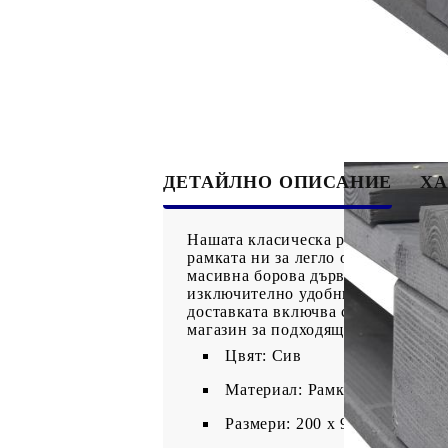
ДЕТАЙЛНО ОПИСАНИЕ
ХА
Нашата класическа рамка за легло
рамката ни за легло от масивна д
масивна борова дървесина, тази ра
изключително удобни. Тази рамка 
доставката включва само рамка за 
магазин за подходящи матраци. Пол
Цвят: Сив
Материал: Рамка от борова д
Размери: 200 х 90 х 14 см (Д 