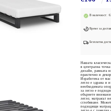
Подложки за фитнес уреди
В
Лостове за набиране
В наличност: 6
Силови кули
Йога и пилатес
Време за достав
Безплатна доста
Нашата класическа
в централна точка
дизайн, рамката н
практично и деко
Изработена от мас
легло е здрава и 
необходимата опор
за легло е подход
обърнете внимание
легло; матракът не
сглобяване. Может
подходящи матраци
легло е с ламелна