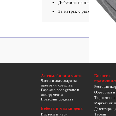
Дебелина на дъската: 20 мм
За матрак с размери: 90 x 20
Автомобили и части
Бизнес и
Части и аксесоари за
промишле
превозни средства
Ресторантьо
Гаражно оборудване и
Обработка н
инструменти
Търговия на
Превозни средства
Маркетинг и
Бебета и малки деца
Детектиращи
Играчки и игри
Табели