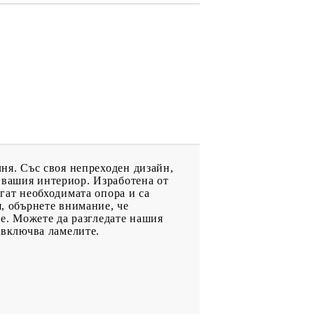
лня. Със своя непреходен дизайн,
 вашия интериор. Изработена от
агат необходимата опора и са
я, обърнете внимание, че
не. Можете да разгледате нашия
и включва ламелите.