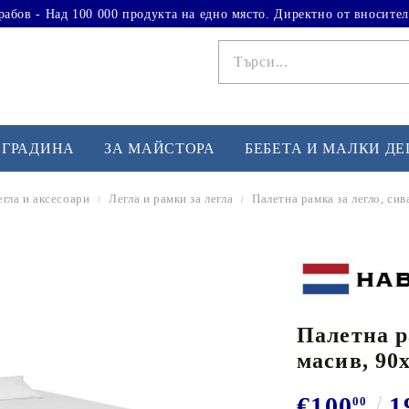
рабов - Над 100 000 продукта на едно място. Директно от вносител
 ГРАДИНА
ЗА МАЙСТОРА
БЕБЕТА И МАЛКИ Д
егла и аксесоари
Легла и рамки за легла
Палетна рамка за легло, сив
ФИТНЕС УПРАЖНЕНИЯ
А
Вдигане на тежести
Б
Кардио
Бо
любимци
Палетна р
Йога и пилатес
Бе
масив, 90
Лежанки за упражнения
Хо
Тренажори за баланс
О
€100
1
00