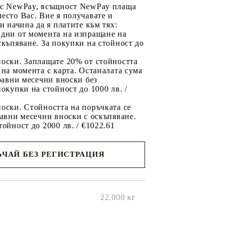
 с NewPay, всъщност NewPay плаща
есто Вас. Вие я получавате и
ри начина да я платите към тях:
 дни от момента на изпращане на
скъпяване. За покупки на стойност до
2
носки. Заплащате 20% от стойността
 на момента с карта. Останалата сума
 равни месечни вноски без
покупки на стойност до 1000 лв. /
оски. Стойността на поръчката се
равни месечни вноски с оскъпяване.
тойност до 2000 лв. / €1022.61
ЧАЙ БЕЗ РЕГИСТРАЦИЯ
ще се
ките на
22.000
кг