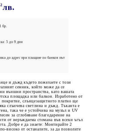
олейбол
32
лв.
1 бр.
ка: 5 до 9 дни
вка до адрес при плащане по банков път
ънце и дъжд където пожелаете с този
еалният сенник, който може да се
чни външни пространства, като вашата
детска площадка или балкон. Изработено от
U покритие, слънцезащитното платно ще
яка слънчева светлина и дъжд. Тъканта е
ена, така че е устойчива на мухъл и UV
лесен за сглобяване благодарение на
нти от неръждаема стомана във всеки ъгъл
та. Добре е да знаете: Монтирайте 2
 по-високо от останалите, за да позволите