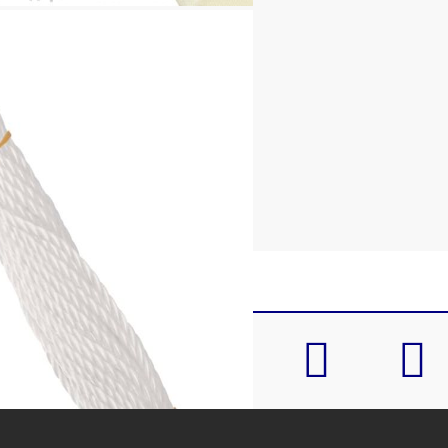
омана на всеки ъгъл