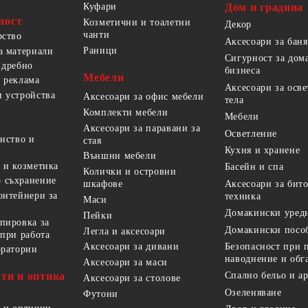
Куфари
Дом и градина
ност
Козметични и тоалетни
Декор
чанти
рство
Аксесоари за баня
Раници
а материали
Сигурност за дом
 дребно
бизнеса
Мебели
 реклама
Аксесоари за осв
 устройства
Аксесоари за офис мебели
тела
Комплекти мебели
Мебели
Аксесоари за паравани за
Осветление
анство и
стая
Кухня и хранене
Външни мебели
 и козметика
Басейн и спа
Колички и островни
 съхранение
Аксесоари за бит
шкафове
онтейнери за
техника
Маси
Домакински уред
Пейки
пировка за
Домакински посо
Легла и аксесоари
 при работа
Безопасност при 
Аксесоари за дивани
оратории
наводнение и обг
Аксесоари за маси
ти и оптика
Спално бельо и а
Аксесоари за столове
Озеленяване
Футони