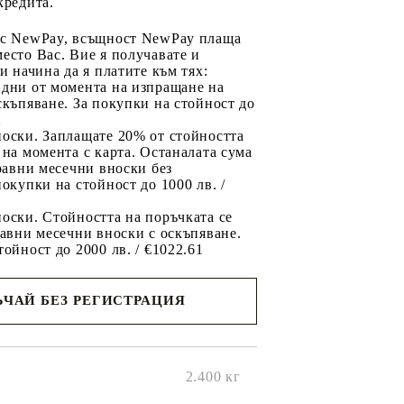
кредита.
 с NewPay, всъщност NewPay плаща
есто Вас. Вие я получавате и
ри начина да я платите към тях:
 дни от момента на изпращане на
скъпяване. За покупки на стойност до
2
носки. Заплащате 20% от стойността
 на момента с карта. Останалата сума
 равни месечни вноски без
покупки на стойност до 1000 лв. /
оски. Стойността на поръчката се
равни месечни вноски с оскъпяване.
тойност до 2000 лв. / €1022.61
ЧАЙ БЕЗ РЕГИСТРАЦИЯ
ще се
ките на
2.400
кг