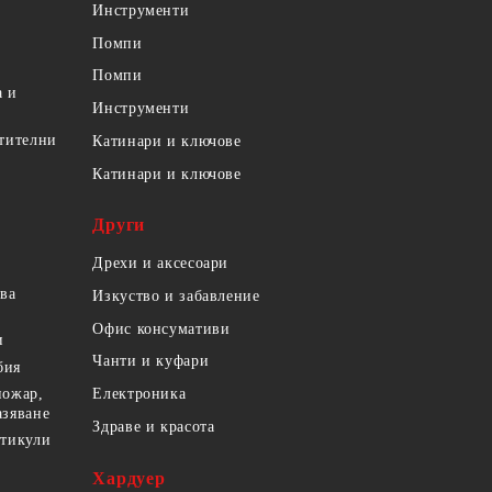
Инструменти
Помпи
Помпи
а и
Инструменти
етителни
Катинари и ключове
Катинари и ключове
Други
Дрехи и аксесоари
ова
Изкуство и забавление
Офис консумативи
и
Чанти и куфари
бия
пожар,
Електроника
азяване
Здраве и красота
ртикули
Хардуер