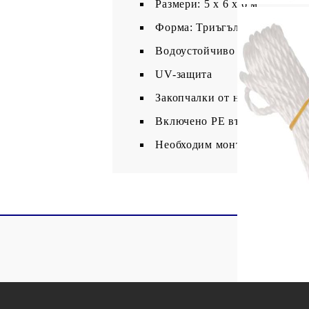
Размери: 5 x 6 x 6 м
Форма: Триъгълна
Водоустойчиво
UV-защита
Закопчалки от неръждаема ст
Включено PE въже 3 x 1,5 м
Необходим монтаж: Не