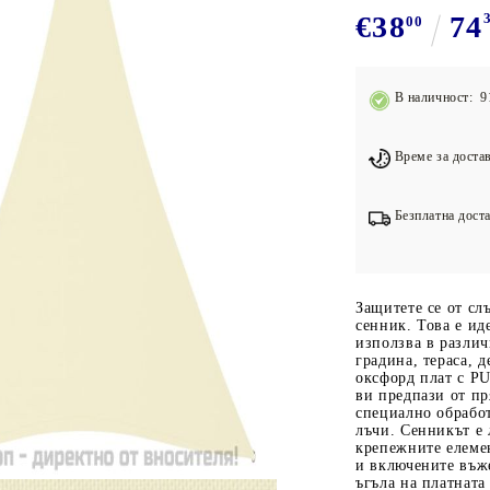
Подложки за фитнес уреди
В
€38
74
00
Лостове за набиране
Силови кули
В наличност: 9
Йога и пилатес
Време за достав
Безплатна доста
Защитете се от сл
сенник. Това е ид
използва в разли
градина, тераса, 
оксфорд плат с P
ви предпази от пр
специално обработ
лъчи. Сенникът е 
крепежните елеме
и включените въже
ъгъла на платната