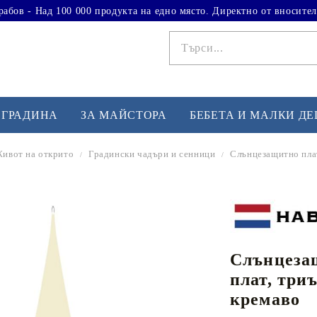
рабов - Над 100 000 продукта на едно място. Директно от вносител
 ГРАДИНА
ЗА МАЙСТОРА
БЕБЕТА И МАЛКИ Д
ивот на открито
Градински чадъри и сенници
Слънцезащитно плат
ФИТНЕС УПРАЖНЕНИЯ
А
Вдигане на тежести
Б
Кардио
Бо
любимци
Слънцеза
Йога и пилатес
Бе
плат, триъ
Лежанки за упражнения
Хо
кремаво
Тренажори за баланс
О