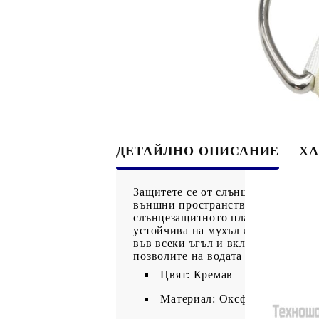
ДЕТАЙЛНО ОПИСАНИЕ
ХА
Защитете се от слънце и дъжд къд
външни пространства, като вашата
слънцезащитното платно ще ви пре
устойчива на мухъл и UV лъчи. Се
във всеки ъгъл и включените въжет
позволите на водата да се оттича.
Цвят: Кремав
Материал: Оксфорд плат с P