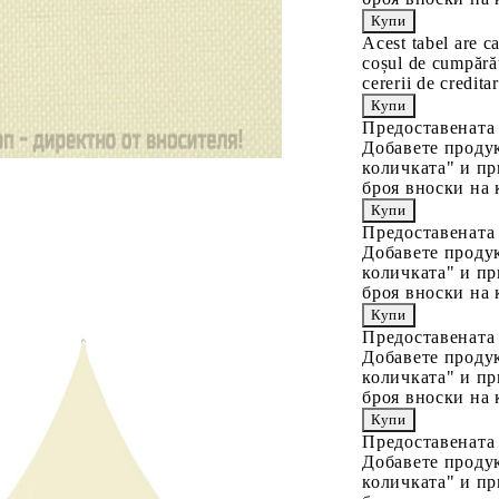
Acest tabel are c
coșul de cumpărăt
cererii de creditar
Предоставената
Добавете продук
количката" и пр
броя вноски на 
Предоставената
Добавете продук
количката" и пр
броя вноски на 
Предоставената
Добавете продук
количката" и пр
броя вноски на 
Предоставената
Добавете продук
количката" и пр