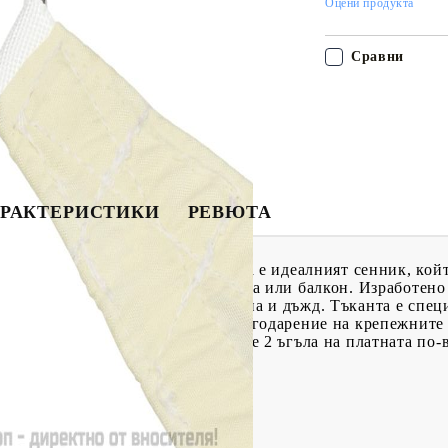
Оцени продукта
Сравни
РАКТЕРИСТИКИ
РЕВЮТА
ето пожелаете с този сенник. Това е идеалният сенник, кой
 градина, тераса, детска площадка или балкон. Изработено
дпази от пряка слънчева светлина и дъжд. Тъканта е специ
нникът е лесен за сглобяване благодарение на крепежните
а. Добре е да знаете: Монтирайте 2 ъгъла на платната по-в
U покритие