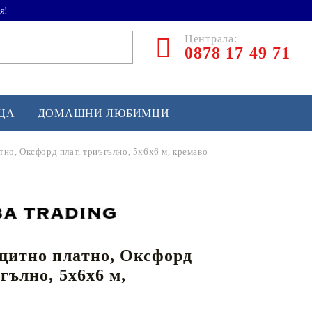
я!
Централа:
0878 17 49 71
ЕЦА
ДОМАШНИ ЛЮБИМЦИ
но, Оксфорд плат, триъгълно, 5x6x6 м, кремаво
ТЛЕТИКА
аскетбол
кс и бойни изкуства
щитно платно, Оксфорд
йзбол и софтбол
гълно, 5x6x6 м,
кей и лакрос
сновно спортно оборудване