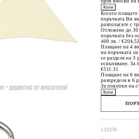
броя вноски на 
Когато плащате
поръчката Ви вм
разполагате с т
Отложено до 30
поръчката без о
400 лв. / €204,5
Плащане на 4 в
на поръчката си
се разделя на 3
оскъпяване. За 
€511.31
Плащане на 6 вн
разпределя в 6 
За покупки на с
ПОРЪ
Наш представител 
свърже с Вас в рам
работния ден!
135236