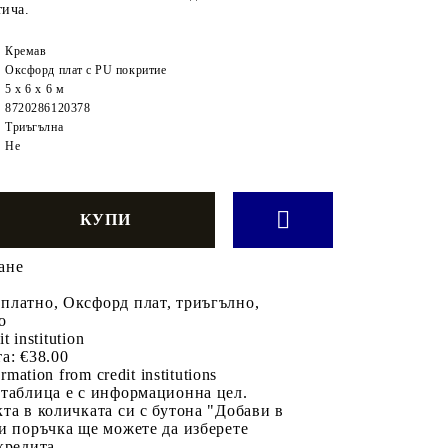
тича.
Кремав
Оксфорд плат с PU покритие
5 x 6 x 6 м
8720286120378
Триъгълна
Не
ане
платно, Оксфорд плат, триъгълно,
о
it institution
а:
€38.00
rmation from credit institutions
 таблица е с информационна цел.
та в количката си с бутона "Добави в
и поръчка ще можете да изберете
кредита.