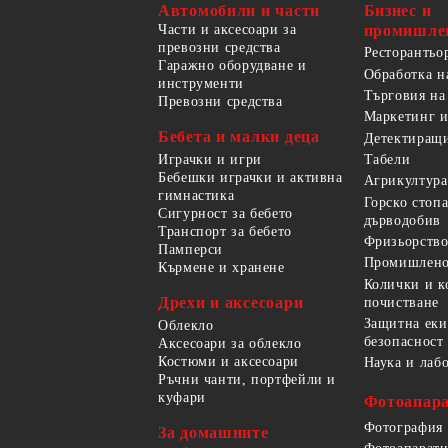
Автомобили и части
Бизнес и
Части и аксесоари за
промишле
превозни средства
Ресторантьо
Гаражно оборудване и
Обработка н
инструменти
Търговия на
Превозни средства
Маркетинг и
Бебета и малки деца
Детектиращи
Играчки и игри
Табели
Бебешки играчки и активна
Агрикултура
гимнастика
Горско стоп
Сигурност за бебето
дърводобив
Транспорт за бебето
Фризьорство
Памперси
Промишлено
Кърмене и хранене
Колички и к
Дрехи и аксесоари
почистване
Защитна еки
Облекло
безопасност
Аксесоари за облекло
Костюми и аксесоари
Наука и лаб
Ръчни чанти, портфейли и
куфари
Фотоапара
Фотография
За домашните