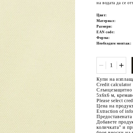
на водата да се от
Цвят:
Материал:
Размери:
EAN code:
Форма:
Необходим монтаж:
Tweet
одели
Купи на изплащ
Credit calculator
Слънцезащитно 
5x6x6 м, кремав
Please select cred
Цена на продукт
Extraction of info
Предоставената
Добавете продук
количката" и пр
броя вноски на 