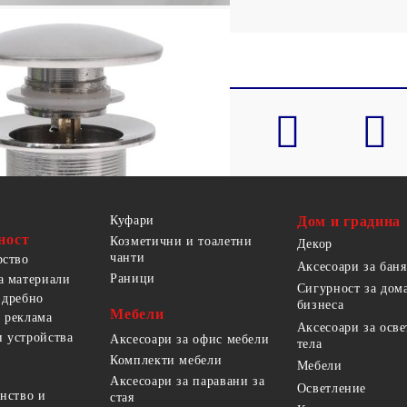
Куфари
Дом и градина
ност
Козметични и тоалетни
Декор
чанти
рство
Аксесоари за баня
Раници
а материали
Сигурност за дом
 дребно
бизнеса
Мебели
 реклама
Аксесоари за осв
 устройства
Аксесоари за офис мебели
тела
Комплекти мебели
Мебели
Аксесоари за паравани за
Осветление
анство и
стая