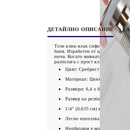
ДЕТАЙЛНО ОПИСАНИЕ
ХА
Този клик-клак сифон с преливник
баня. Изработен от цинк и месинг
инча. Когато мивката се напълни, 
разполага с прост клик-клак механ
Цвят: Сребрист
Материал: Цинк, месинг
Размери: 6,4 x 6,4 x 9,1 см (Д
Размер на резбата: 1¼"
1/4" (0,635 см) клик-клак с 8
Лесно използване и почиств
Необходим е монтаж