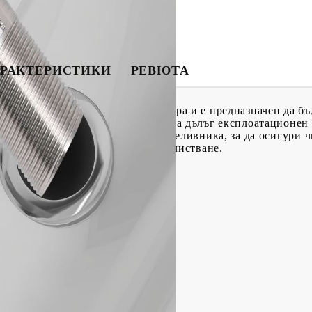
РАКТЕРИСТИКИ
РЕВЮТА
 има проста и практична структура и е предназначен да бъ
, сифонът е издръжлив и осигурява дълъг експлоатационен 
водата може да се източи през преливника, за да осигури ч
изъм, лесен е за използване и почистване.
 х Ш х В)
 см опашка
ане