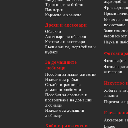
дърводобив
Транспорт за бебето
Фризьорство
Памперси
Промишлено
Кърмене и хранене
Колички и к
Дрехи и аксесоари
почистване
Защитна еки
Облекло
безопасност
Аксесоари за облекло
Костюми и аксесоари
Наука и лаб
Ръчни чанти, портфейли и
куфари
Фотоапара
Фотография
За домашните
Фотоапарати
любимци
аксесоари
Пособия за малки животни
Изделия за рибки
Изкуство 
Стълби и рампи за
домашни любимци
Хобита и тв
Пособия за сресване и
занаяти
постригване на домашни
Партита и п
любимци
Изделия за домашни
Електрон
любимци
Аксесоари з
Хоби и развлечение
Видео