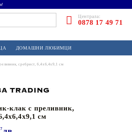
я!
Централа:
0878 17 49 71
ЕЦА
ДОМАШНИ ЛЮБИМЦИ
реливник, сребрист, 6,4x6,4x9,1 см
ТЛЕТИКА
аскетбол
кс и бойни изкуства
к-клак с преливник,
йзбол и софтбол
6,4x6,4x9,1 см
кей и лакрос
сновно спортно оборудване
47
лв.