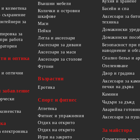
Кухня и хранене
Външни мебели
 и козметика
Басейн и спа
Колички и островни
 съхранение
Аксесоари за бит
шкафове
онтейнери за
техника
Маси
Домакински уред
Пейки
пировка за
Домакински посо
Легла и аксесоари
 при работа
Безопасност при 
Аксесоари за дивани
оратории
наводнение и обг
Аксесоари за маси
ти и оптика
Спално бельо и а
Аксесоари за столове
Озеленяване
Футони
 и оптични
Двор и градина
Възрастни
Аксесоари за кам
печки на дърва
Еротика
и забавление
Камини
орчески
Спорт и фитнес
Чадъри за дъжд
Атлетика
Аварийна готовно
разненства
Фитнес и упражнения
Аксесоари за пуш
Отдих на открито
ика
За майстора
Отдих на открито
а електроника
Игри на закрито
Строителни конс