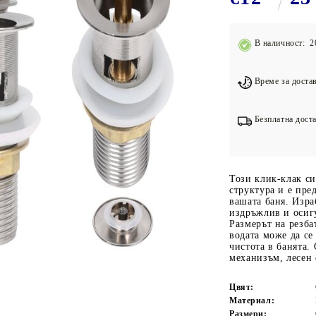
Подложки за фитнес уреди
В
Лостове за набиране
В наличност: 2
Силови кули
Йога и пилатес
Време за достав
Безплатна доста
Този клик-клак с
структура и е пре
вашата баня. Изра
издръжлив и осиг
Размерът на резба
водата може да се
чистота в банята.
механизъм, лесен 
Цвят:
Материал:
Размери: