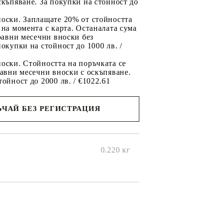
скъпяване. За покупки на стойност до
2
носки. Заплащате 20% от стойността
 на момента с карта. Останалата сума
 равни месечни вноски без
покупки на стойност до 1000 лв. /
оски. Стойността на поръчката се
равни месечни вноски с оскъпяване.
тойност до 2000 лв. / €1022.61
ЧАЙ БЕЗ РЕГИСТРАЦИЯ
ще се
ките на
0.220
кг