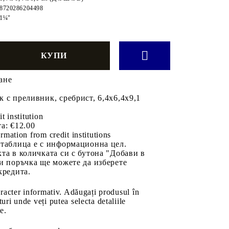
8720286204498
1¼"
ане
 с преливник, сребрист, 6,4x6,4x9,1
it institution
а:
€12.00
rmation from credit institutions
 таблица е с информационна цел.
та в количката си с бутона "Добави в
и поръчка ще можете да изберете
кредита.
aracter informativ. Adăugați produsul în
uri unde veți putea selecta detaliile
e.