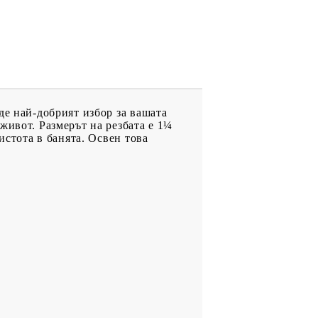
де най-добрият избор за вашата
живот. Размерът на резбата е 1¼
истота в банята. Освен това