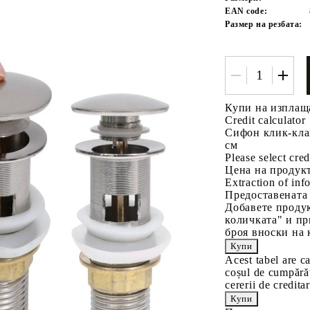
EAN code:
Размер на резбата:
Купи на изплащ
Credit calculator
Сифон клик-клак
Tweet
одели
см
Please select cred
Цена на продукт
Extraction of info
Предоставената
Добавете продук
количката" и пр
броя вноски на 
Acest tabel are c
coșul de cumpărăt
cererii de creditar