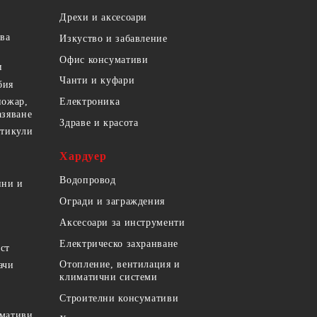
Дрехи и аксесоари
ова
Изкуство и забавление
Офис консумативи
и
Чанти и куфари
бия
пожар,
Електроника
азяване
Здраве и красота
ртикули
Хардуер
Водопровод
ини и
Огради и заграждения
Аксесоари за инструменти
Електрическо захранване
ст
Отопление, вентилация и
ачи
климатични системи
Строителни консумативи
умативи