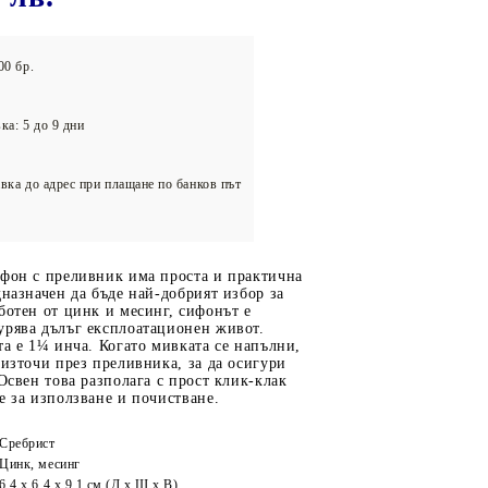
олейбол
00 бр.
ка: 5 до 9 дни
вка до адрес при плащане по банков път
ифон с преливник има проста и практична
дназначен да бъде най-добрият избор за
ботен от цинк и месинг, сифонът е
урява дълъг експлоатационен живот.
та е 1¼ инча. Когато мивката се напълни,
 източи през преливника, за да осигури
 Освен това разполага с прост клик-клак
е за използване и почистване.
Сребрист
Цинк, месинг
6,4 x 6,4 x 9,1 см (Д х Ш х В)