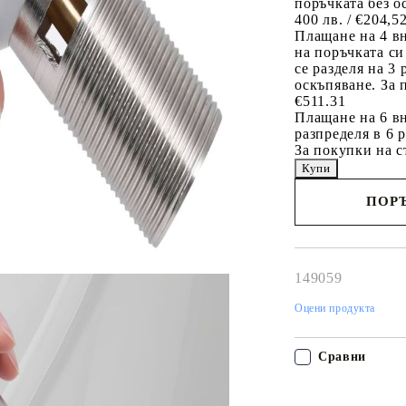
поръчката без о
400 лв. / €204,5
Плащане на 4 в
на поръчката си
се разделя на 3
оскъпяване. За 
€511.31
Плащане на 6 вн
разпределя в 6 
За покупки на с
ПОРЪ
Наш представител 
свърже с Вас в рам
работния ден!
149059
Оцени продукта
Сравни