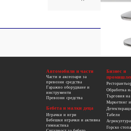
Автомобили и части
Бизнес и
Части и аксесоари за
промишле
превозни средства
Ресторантьо
Гаражно оборудване и
Обработка н
инструменти
Търговия на
Превозни средства
Маркетинг и
Бебета и малки деца
Детектиращи
Играчки и игри
Табели
Бебешки играчки и активна
Агрикултура
гимнастика
Горско стоп
Сигурност за бебето