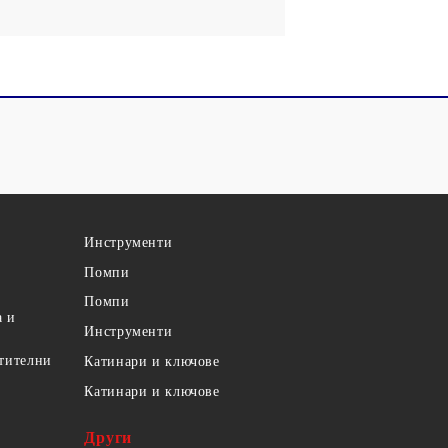
Инструменти
Помпи
Помпи
а и
Инструменти
етителни
Катинари и ключове
Катинари и ключове
Други