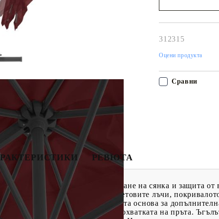
Наш представител 
свърже с Вас в рам
работния ден!
312315
Оцени продукта
Сравни
РАКТЕРИСТИКИ
РЕВЮТА
и чадър е идеален избор за създаване на сянка и защита от
иестер, предпазващ от ултравиолетовите лъчи, покривалот
тва лесно. Той разполага с кръстата основа за допълнителн
атваря, като просто завъртите ръкохватката на пръта. Ъгъл