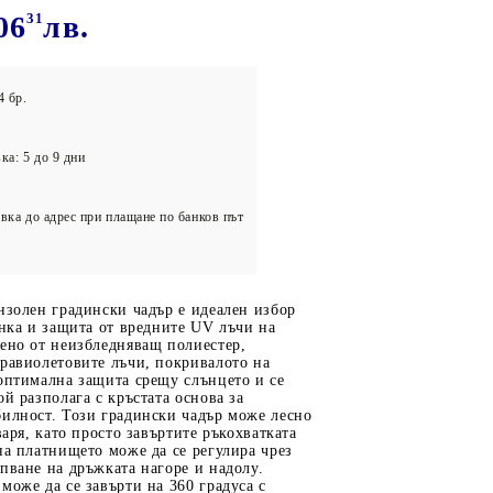
олейбол
06
31
лв.
4 бр.
ка: 5 до 9 дни
вка до адрес при плащане по банков път
нзолен градински чадър е идеален избор
янка и защита от вредните UV лъчи на
ено от неизбледняващ полиестер,
равиолетовите лъчи, покривалото на
оптимална защита срещу слънцето и се
ой разполага с кръстата основа за
билност. Този градински чадър може лесно
варя, като просто завъртите ръкохватката
на платнището може да се регулира чрез
пване на дръжката нагоре и надолу.
може да се завърти на 360 градуса с