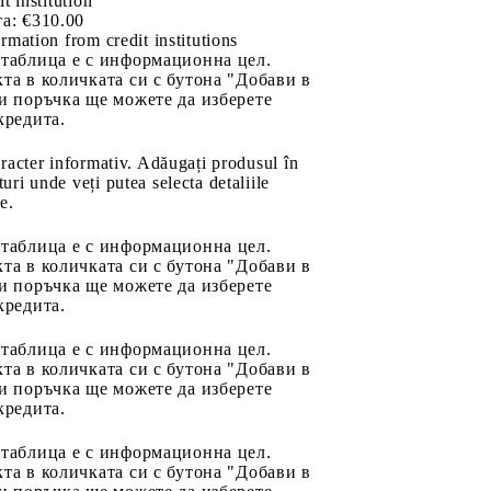
it institution
а:
€310.00
rmation from credit institutions
 таблица е с информационна цел.
та в количката си с бутона "Добави в
и поръчка ще можете да изберете
кредита.
aracter informativ. Adăugați produsul în
uri unde veți putea selecta detaliile
e.
 таблица е с информационна цел.
та в количката си с бутона "Добави в
и поръчка ще можете да изберете
кредита.
 таблица е с информационна цел.
та в количката си с бутона "Добави в
и поръчка ще можете да изберете
кредита.
 таблица е с информационна цел.
та в количката си с бутона "Добави в