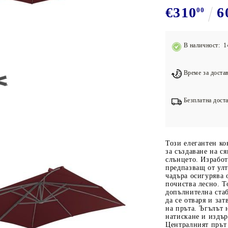
Подложки за фитнес уреди
В
€310
6
00
Лостове за набиране
Силови кули
В наличност: 1
Йога и пилатес
Време за достав
Безплатна доста
Този елегантен ко
за създаване на с
слънцето. Изработ
предпазващ от улт
чадъра осигурява 
почиства лесно. Т
допълнителна ста
да се отваря и зат
на пръта. Ъгълът 
натискане и издър
Централният прът 