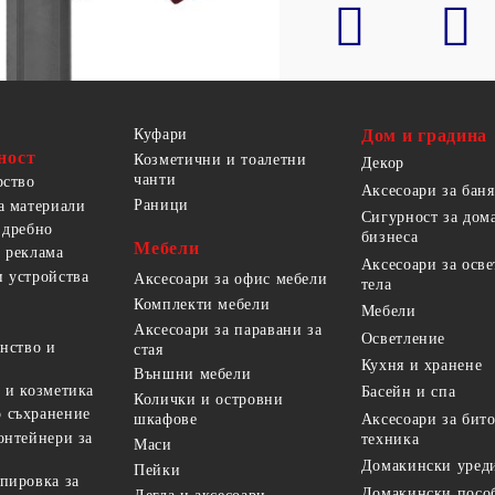
Куфари
Дом и градина
ност
Козметични и тоалетни
Декор
чанти
рство
Аксесоари за баня
Раници
а материали
Сигурност за дом
 дребно
бизнеса
Мебели
 реклама
Аксесоари за осв
 устройства
Аксесоари за офис мебели
тела
Комплекти мебели
Мебели
Аксесоари за паравани за
Осветление
анство и
стая
Кухня и хранене
Външни мебели
 и козметика
Басейн и спа
Колички и островни
 съхранение
Аксесоари за бит
шкафове
онтейнери за
техника
Маси
Домакински уред
Пейки
пировка за
Домакински посо