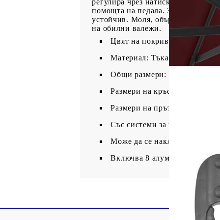
регулира чрез натискане и издърп
помощта на педала. Здравият, пра
устойчив. Моля, обърнете внимани
на обилни валежи.
Цвят на покривалото: Червен
Материал: Тъкан с PA покри
Общи размери: 400 x 300 x 26
Размери на кръстатата основа
Размери на пръта: 7 x 5 м (Д
Със системи за вентилация и
Може да се накланя и е с 360
Включва 8 алуминиеви спиц