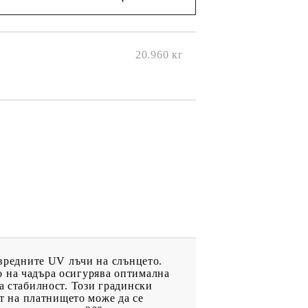
ще се
ките на
20.960
кг
 вредните UV лъчи на слънцето.
о на чадъра осигурява оптимална
а стабилност. Този градински
ът на платнището може да се