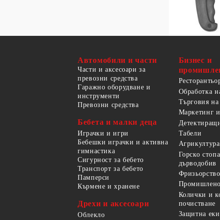
Автомобили и части
Бизнес и
Части и аксесоари за
промишле
превозни средства
Ресторантьо
Гаражно оборудване и
Обработка н
инструменти
Търговия на
Превозни средства
Маркетинг и
Бебета и малки деца
Детектиращи
Играчки и игри
Табели
Бебешки играчки и активна
Агрикултура
гимнастика
Горско стоп
Сигурност за бебето
дърводобив
Транспорт за бебето
Фризьорство
Памперси
Промишлено
Кърмене и хранене
Колички и к
Дрехи и аксесоари
почистване
Защитна еки
Облекло