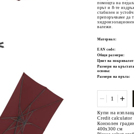
помощта на педала
прът и 8-те издр
стабилен и устойч
препоръчваме да т
хидроизолационен
валежи.
Материал:
EAN code:
Общи размери:
Tweet
одели
Цвят на покривалот
Размери на кръстат
основа:
Размери на пръта:
Купи на изплащ
Credit calculator
Конзолен градин
400x300 см