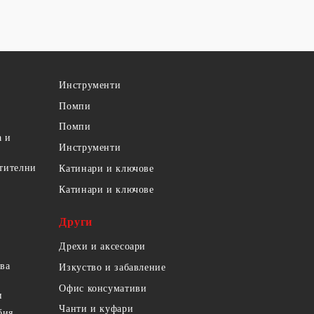
Инструменти
Помпи
Помпи
а и
Инструменти
етителни
Катинари и ключове
Катинари и ключове
Други
Дрехи и аксесоари
ова
Изкуство и забавление
Офис консумативи
и
Чанти и куфари
бия