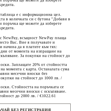
и поръчка ще можете да изберете
кредита.
 таблица е с информационна цел.
та в количката си с бутона "Добави в
и поръчка ще можете да изберете
кредита.
 с NewPay, всъщност NewPay плаща
есто Вас. Вие я получавате и
ри начина да я платите към тях:
 дни от момента на изпращане на
скъпяване. За покупки на стойност до
2
носки. Заплащате 20% от стойността
 на момента с карта. Останалата сума
 равни месечни вноски без
покупки на стойност до 1000 лв. /
оски. Стойността на поръчката се
равни месечни вноски с оскъпяване.
тойност до 2000 лв. / €1022.61
ЧАЙ БЕЗ РЕГИСТРАЦИЯ