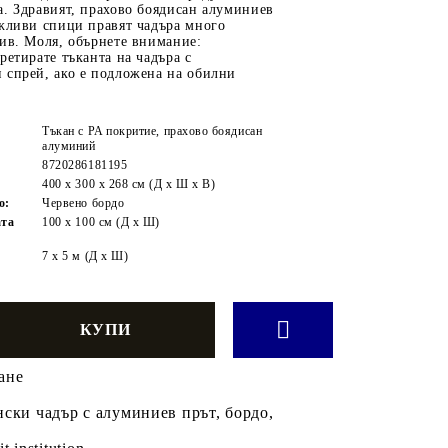
. Здравият, прахово боядисан алуминиев
ъжливи спици правят чадъра много
ив. Моля, обърнете внимание:
ретирате тъканта на чадъра с
 спрей, ако е подложена на обилни
Тъкан с PA покритие, прахово боядисан
алуминий
8720286181195
400 x 300 x 268 cм (Д x Ш x В)
о:
Червено бордо
ата
100 x 100 см (Д x Ш)
7 x 5 м (Д x Ш)
ане
ски чадър с алуминиев прът, бордо,