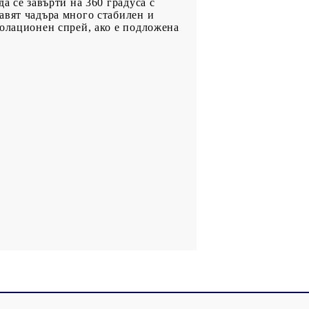
а се завърти на 360 градуса с
авят чадъра много стабилен и
золационен спрей, ако е подложена