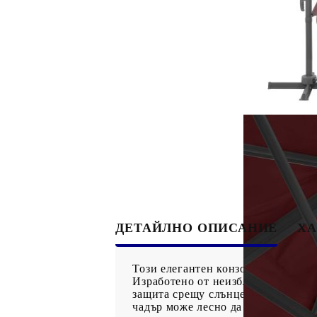
ДЕТАЙЛНО ОПИСАНИЕ
ХА
Този елегантен конзолен градинск
Изработено от неизбледняващ пол
защита срещу слънцето и се почис
чадър може лесно да се отваря и з