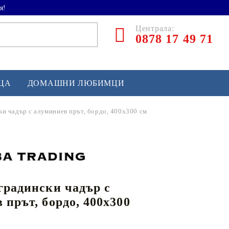
я!
Централа:
0878 17 49 71
ЕЦА
ДОМАШНИ ЛЮБИМЦИ
ки чадър с алуминиев прът, бордо, 400x300 см
ТЛЕТИКА
аскетбол
кс и бойни изкуства
градински чадър с
йзбол и софтбол
 прът, бордо, 400x300
кей и лакрос
сновно спортно оборудване