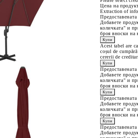
Please select cred
Цена на продукт
Extraction of info
Предоставената
Добавете продук
количката" и пр
броя вноски на 
Acest tabel are c
coșul de cumpărăt
cererii de creditar
Предоставената
Добавете продук
количката" и пр
броя вноски на 
Предоставената
Добавете продук
количката" и пр
броя вноски на 
Предоставената
Добавете продук