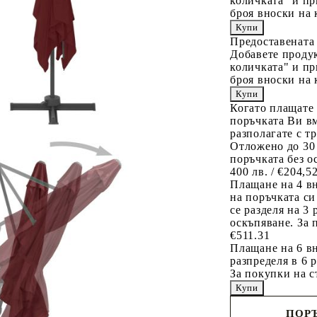
количката" и пр
броя вноски на 
Предоставената
Добавете продук
количката" и пр
броя вноски на 
Когато плащате
поръчката Ви вм
разполагате с т
Отложено до 30
поръчката без о
400 лв. / €204,5
Плащане на 4 в
на поръчката си
се разделя на 3
оскъпяване. За 
€511.31
Плащане на 6 вн
разпределя в 6 
За покупки на с
ПОРЪ