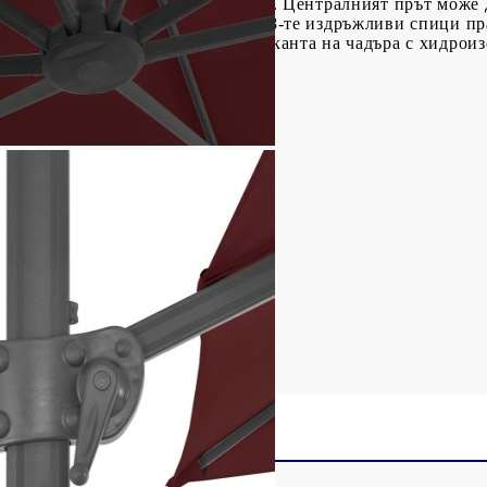
ване на дръжката нагоре и надолу. Централният прът може д
хово боядисан алуминиев прът и 8-те издръжливи спици пр
е: препоръчваме да третирате тъканта на чадъра с хидрои
о бордо
тие, прахово боядисан алуминий
8 cм (Д x Ш x В)
: 100 x 100 см (Д x Ш)
 x Ш)
 манивела
-градусов въртящ се дизайн
и