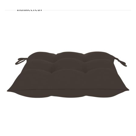
Материал на възглавницата: Текстил (100%
полиестер)
Размери на стола: 60 x 57,5 x 90 см (Ш х Д
х В)
Размери на възглавницата: 50 x 50 x 7 см
(Д х Ш x Деб)
Дълбочина на седалката: 48 см
Ширина на седалката: 39 см
Височина на седалката от земята: 45 см
Височина на подлакътника от земята: 65 см
Снабдени с 2 комплекта връзки
За употреба на закрито и открито
Устойчивост на атмосферни влияния
Лесно почистване
Необходим е монтаж