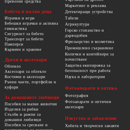
Превозни средства
Маркетинг и реклама
Бебета и малки деца
Детектиращи устройства
Табели
Играчки и игри
Бебешки играчки и активна
Агрикултура
гимнастика
Горско стопанство и
Сигурност за бебето
дърводобив
Транспорт за бебето
Фризьорство и козметика
Памперси
Промишлено съхранение
Кърмене и хранене
Колички и контейнери за
Дрехи и аксесоари
почистване
Защитна екипировка за
Облекло
безопасност при работа
Аксесоари за облекло
Костюми и аксесоари
Наука и лаборатории
Ръчни чанти, портфейли и
куфари
Фотоапарати и оптика
Фотография
За домашните любимци
Фотоапарати и оптични
Пособия за малки животни
аксесоари
Изделия за рибки
Стълби и рампи за
Изкуство и забавление
домашни любимци
Пособия за сресване и
Хобита и творчески занаяти