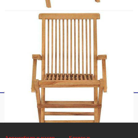
(Д x Ш х Деб)
С подлакътници
Може да се сгъне за лесно съхранение
Доставката съдържа:
4 x Градински стола
4 x Възглавници за сядане
Максимално 110 кг на седалка.
Автомобили и части
Бизнес и