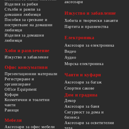
аксесоари
Изделия за рибки
Стълби и рампи за
Изкуство и забавление
домашни любимци
Пособия за сресване и
Хобита и творчески занаяти
постригване на домашни
Партита и празненства
любимци
Изделия за домашни
Електроника
любимци
Аксесоари за електроника
Хоби и развлечение
Видео
Изкуство и забавление
Аудио
Морска електроника
Офис консумативи
Презентационни материали
Чанти и куфари
Регистриране и
Аксесоари за багаж
организиране
Спортни сакове
Office Equipment
Куфари
Дом и градина
Козметични и тоалетни
Декор
чанти
Аксесоари за баня
Раници
Сигурност за дома и
бизнеса
Мебели
Аксесоари за осветителни
Аксесоари за офис мебели
тела