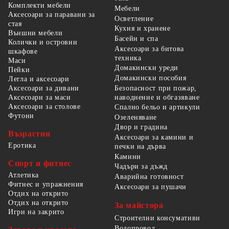
Комплекти мебели
Мебели
Аксесоари за паравани за
Осветление
стая
Кухня и хранене
Външни мебели
Басейн и спа
Колички и островни
Аксесоари за битова
шкафове
техника
Маси
Домакински уреди
Пейки
Домакински пособия
Легла и аксесоари
Безопасност при пожар,
Аксесоари за дивани
наводнение и обгазяване
Аксесоари за маси
Аксесоари за столове
Спално бельо и артикули
Футони
Озеленяване
Двор и градина
Възрастни
Аксесоари за камини и
Еротика
печки на дърва
Камини
Спорт и фитнес
Чадъри за дъжд
Атлетика
Аварийна готовност
Фитнес и упражнения
Аксесоари за пушачи
Отдих на открито
Отдих на открито
За майстора
Игри на закрито
Строителни консумативи
Водопровод