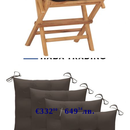
Tweet
Сподели
Сгъваеми столове с бежови
възглавници, 4 бр., масивно
тиково дърво
€332
649
34
лв.
00
В наличност: 31 бр.