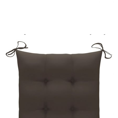
Предоставената таблица е с информационна цел.
Добавете продукта в количката си с бутона "Добави в
количката" и при поръчка ще можете да изберете броя
вноски на кредита.
Предоставената таблица е с информационна цел.
Добавете продукта в количката си с бутона "Добави в
количката" и при поръчка ще можете да изберете броя
вноски на кредита.
Предоставената таблица е с информационна цел.
Добавете продукта в количката си с бутона "Добави в
количката" и при поръчка ще можете да изберете броя
вноски на кредита.
Когато плащате с NewPay, всъщност NewPay плаща
поръчката Ви вместо Вас. Вие я получавате и
разполагате с три начина да я платите към тях:
Отложено до 30 дни от момента на изпращане на
поръчката без оскъпяване. За покупки на стойност до
400 лв. / €204,52
Плащане на 4 вноски. Заплащате 20% от стойността на
поръчката си на момента с карта. Останалата сума се
разделя на 3 равни месечни вноски без оскъпяване. За