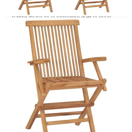
столове са леки, което ги прави гъвкави и лесни
за местене. Дървените столове могат да се
сгъват, когато не се използват, за да се пести
място. Освен това плътно подплатените
възглавници за седалките осигуряват
допълнителен комфорт при седене.
Цвят на възглавниците: Таупе
Материал: Фино шлайфано твърдо тиково
дърво с покритие на водна основа
Материал на възглавницата: 100%
полиестер
Размери: 55 x 60 x 89 см (Ш x Д x В)
Ширина на седалката: 45 см
Дълбочина на седалката: 37 см
Височина на седалката от земята: 45 см
Височина на подлакътника от земята: 66 см
Размери на възглавницата: 40 x 40 x 7 см