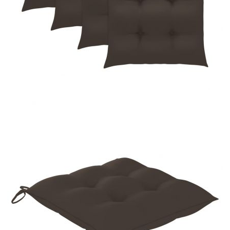
Време за доставка: 5 до 9 дни
Безплатна доставка до адрес при плащане по банков път
Материал:
Фино шлайфано твърдо тиково дърво с
покритие на водна основа
Размери:
55 x 60 x 89 см (Ш x Д x В)
EAN code:
8720286298886
Височина на седалката
45 см
от земята:
Дълбочина на седалката:
37 см
Ширина на седалката:
45 см
Височина на
66 см
подлакътника от земята:
Размери на
40 x 40 x 7 см (Д x Ш х Деб)
възглавницата:
Материал на
100% полиестер
възглавницата:
Цвят на възглавниците:
Таупе