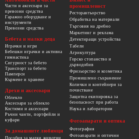
Части и аксесоари за
промишленост
превозни средства
Ресторантьорство
Гаражно оборудване и
Обработка на материали
инструменти
Търговия на дребно
Превозни средства
Маркетинг и реклама
Бебета и малки деца
Детектиращи устройства
Табели
Играчки и игри
Бебешки играчки и активна
Агрикултура
гимнастика
Горско стопанство и
Сигурност за бебето
дърводобив
Транспорт за бебето
Фризьорство и козметика
Памперси
Промишлено съхранение
Кърмене и хранене
Колички и контейнери за
Дрехи и аксесоари
почистване
Защитна екипировка за
Облекло
безопасност при работа
Аксесоари за облекло
Костюми и аксесоари
Наука и лаборатории
Ръчни чанти, портфейли и
куфари
Фотоапарати и оптика
Фотография
За домашните любимци
Фотоапарати и оптични
Пособия за малки животни