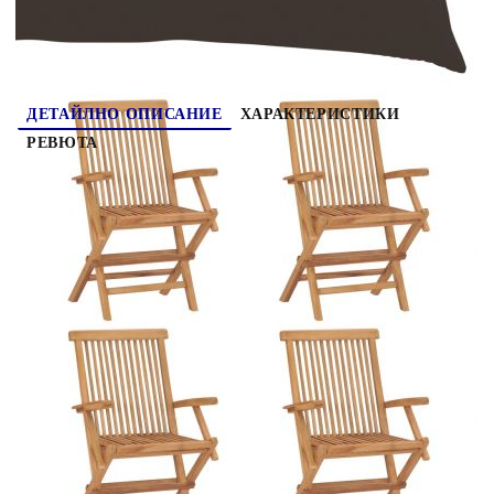
ДЕТАЙЛНО ОПИСАНИЕ
ХАРАКТЕРИСТИКИ
РЕВЮТА
Този комплект дървени градински столове с
плътно подплатени възглавници, състоящ се от
4 елемента, е предназначен да бъде чудесно
допълнение към вашата градина, тераса или
вътрешен двор. Тази мебел от тик е изработена
от изключително издръжлива тикова твърда
дървесина, която е суха – изсушена в пещ, а
след това фино шлифована, за да ѝ се придаде
много гладък вид. Тиковото дърво е известно с
изключителната си здравина и устойчивост на
атмосферни влияния, което го прави далеч по-
подходящо за градински мебели от всеки друг
вид дърво. Тиковата дървесина е идеалният
избор, ако искате да закупите дълготрайна
градинска мебел. Шлифованата повърхност се
почиства лесно с влажна кърпа. Тези градински