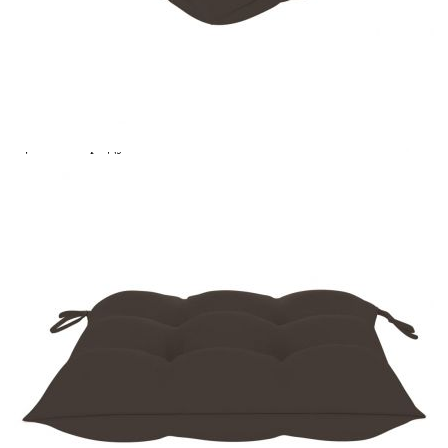
Купи на изплащане
Credit calculator
Сгъваеми столове с бежови възглавници, 4 бр.,
масивно тиково дърво
Please select credit institution
Цена на продукта:
€332.00
Extraction of information from credit institutions
Предоставената таблица е с информационна цел.
Добавете продукта в количката си с бутона "Добави в
количката" и при поръчка ще можете да изберете броя
вноски на кредита.
Acest tabel are caracter informativ. Adăugați produsul în
coșul de cumpărături unde veți putea selecta detaliile
cererii de creditare.
Предоставената таблица е с информационна цел.
Добавете продукта в количката си с бутона "Добави в
количката" и при поръчка ще можете да изберете броя
вноски на кредита.