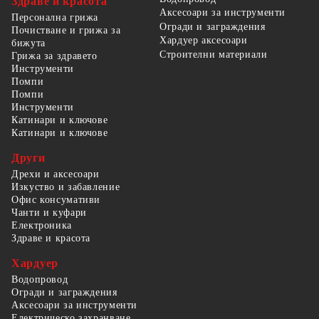
Здраве и красота
Аксесоари за инструменти
Персонална грижа
Огради и заграждения
Почистване и грижа за
Хардуер аксесоари
бижута
Строителни материали
Грижа за здравето
Инструменти
Помпи
Помпи
Инструменти
Катинари и ключове
Катинари и ключове
Други
Дрехи и аксесоари
Изкуство и забавление
Офис консумативи
Чанти и куфари
Електроника
Здраве и красота
Хардуер
Водопровод
Огради и заграждения
Аксесоари за инструменти
Електрическо захранване