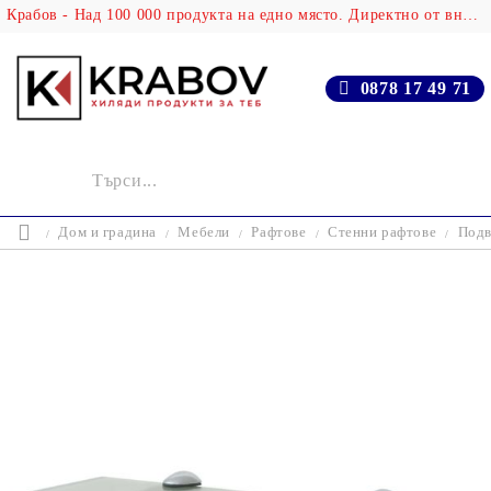
Крабов - Над 100 000 продукта на едно място. Директно от вносителя!
0878 17 49 71
Дом и градина
Мебели
Рафтове
Стенни рафтове
Подв