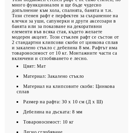
много функционален и ще бъде чудесно
допълнение към хола, спалнята, банята и т.н.
Този стенен рафт е перфектен за съхранение на
клечки за уши, сапунерки и други аксесоари в
банята или за показване на декоративни
елементи във всяка стая, където желаете
модерен акцент. Този стъклен рафт се състои от
2 стандартни клипсови скоби от цинкова сплав
и закалено стъкло с дебелина 8 мм. Рафтът има
товароносимост от 10 кг. Монтажните части са
включени и сглобяването е лесно.
Цвят: Мат
Материал: Закалено стъкло
Материал на клипсовите скоби: Цинкова
сплав
Размер на рафта: 30 х 10 см (Д х Ш)
Дебелина на дъската: 8 мм
Товароносимост: 10 кг
Лесно сглобяване