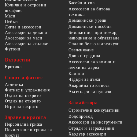
Басейн и спа
Колички и островни
Аксесоари за битова
шкафове
техника
Маси
Домакински уреди
Пейки
Домакински пособия
Легла и аксесоари
Безопасност при пожар,
Аксесоари за дивани
наводнение и обгазяване
Аксесоари за маси
Аксесоари за столове
Спално бельо и артикули
Футони
Озеленяване
Двор и градина
Възрастни
Аксесоари за камини и
Еротика
печки на дърва
Камини
Спорт и фитнес
Чадъри за дъжд
Атлетика
Аварийна готовност
Фитнес и упражнения
Аксесоари за пушачи
Отдих на открито
Отдих на открито
За майстора
Игри на закрито
Строителни консумативи
Водопровод
Здраве и красота
Аксесоари за инструменти
Персонална грижа
Огради и заграждения
Почистване и грижа за
Хардуер аксесоари
бижута