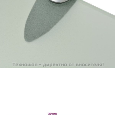
Предоставената таблица е с информационна цел.
Добавете продукта в количката си с бутона "Добави в
количката" и при поръчка ще можете да изберете броя
вноски на кредита.
Acest tabel are caracter informativ. Adăugați produsul în
coșul de cumpărături unde veți putea selecta detaliile
cererii de creditare.
Предоставената таблица е с информационна цел.
Добавете продукта в количката си с бутона "Добави в
количката" и при поръчка ще можете да изберете броя
вноски на кредита.
Предоставената таблица е с информационна цел.
Добавете продукта в количката си с бутона "Добави в
количката" и при поръчка ще можете да изберете броя
вноски на кредита.
Предоставената таблица е с информационна цел.
Добавете продукта в количката си с бутона "Добави в
количката" и при поръчка ще можете да изберете броя
вноски на кредита.