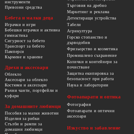
инструменти
Търговия на дребно
Превозни средства
Маркетинг и реклама
Бебета и малки деца
Детектиращи устройства
Табели
Играчки и игри
Бебешки играчки и активна
Агрикултура
гимнастика
Горско стопанство и
Сигурност за бебето
дърводобив
Транспорт за бебето
Фризьорство и козметика
Памперси
Промишлено съхранение
Кърмене и хранене
Колички и контейнери за
Дрехи и аксесоари
почистване
Защитна екипировка за
Облекло
безопасност при работа
Аксесоари за облекло
Костюми и аксесоари
Наука и лаборатории
Ръчни чанти, портфейли и
куфари
Фотоапарати и оптика
Фотография
За домашните любимци
Фотоапарати и оптични
Пособия за малки животни
аксесоари
Изделия за рибки
Стълби и рампи за
Изкуство и забавление
домашни любимци