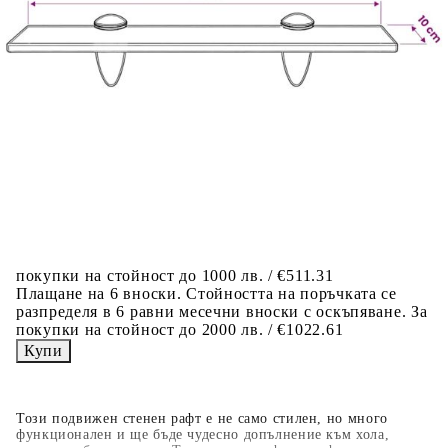
Предоставената таблица е с информационна цел.
Добавете продукта в количката си с бутона "Добави в
количката" и при поръчка ще можете да изберете броя
вноски на кредита.
Когато плащате с NewPay, всъщност NewPay плаща
поръчката Ви вместо Вас. Вие я получавате и
разполагате с три начина да я платите към тях:
Отложено до 30 дни от момента на изпращане на
поръчката без оскъпяване. За покупки на стойност до
400 лв. / €204,52
Плащане на 4 вноски. Заплащате 20% от стойността на
поръчката си на момента с карта. Останалата сума се
разделя на 3 равни месечни вноски без оскъпяване. За
покупки на стойност до 1000 лв. / €511.31
Плащане на 6 вноски. Стойността на поръчката се
разпределя в 6 равни месечни вноски с оскъпяване. За
покупки на стойност до 2000 лв. / €1022.61
Този подвижен стенен рафт е не само стилен, но много
функционален и ще бъде чудесно допълнение към хола,