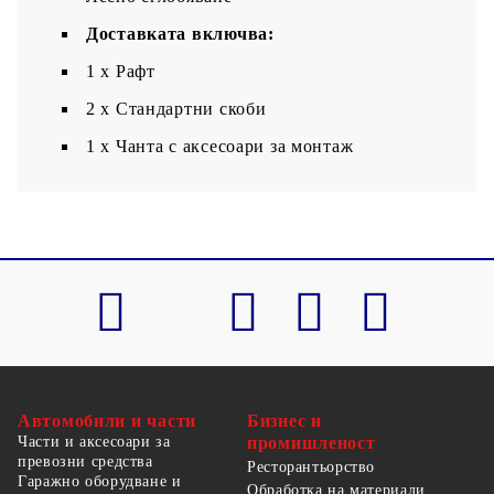
Доставката включва:
1 х Рафт
2 x Стандартни скоби
1 x Чанта с аксесоари за монтаж
Автомобили и части
Бизнес и
Части и аксесоари за
промишленост
превозни средства
Ресторантьорство
Гаражно оборудване и
Обработка на материали