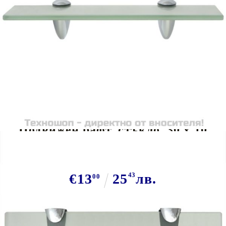
Tweet
Сподели
Подвижен рафт, стъкло, 30 x 10
см, 8 мм
€13
25
43
лв.
00
В наличност: 172 бр.