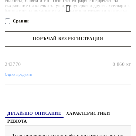
спалнята, банята и т.н. Този стенен рафт е перфектен за
съхранение на клечки за уши, сапунерки и други аксесоари в
банята или за показване на декоративни елементи във всяка
стая, където желаете модерен акцент. Този стъклен рафт се
състои от 2 стандартни клипсови скоби от цинкова сплав и
Сравни
закалено стъкло с дебелина 8 мм. Рафтът има товароносимост
от 10 кг. Монтажните части са включени и сглобяването е
лесно.
ПОРЪЧАЙ БЕЗ РЕГИСТРАЦИЯ
Наш представител ще се свърже с Вас в рамките на работния ден!
243770
0.860
кг
Оцени продукта
ДЕТАЙЛНО ОПИСАНИЕ
ХАРАКТЕРИСТИКИ
РЕВЮТА
Този подвижен стенен рафт е не само стилен, но