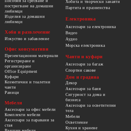
Пособия за сресване и
Хобита и творчески занаяти
постригване на домашни
Партита и празненства
любимци
Изделия за домашни
Електроника
любимци
Аксесоари за електроника
Хоби и развлечение
Видео
Изкуство и забавление
Аудио
Морска електроника
Офис консумативи
Презентационни материали
Чанти и куфари
Регистриране и
Аксесоари за багаж
организиране
Спортни сакове
Office Equipment
Куфари
Дом и градина
Козметични и тоалетни
Декор
чанти
Аксесоари за баня
Раници
Сигурност за дома и
бизнеса
Мебели
Аксесоари за осветителни
Аксесоари за офис мебели
тела
Комплекти мебели
Мебели
Аксесоари за паравани за
Осветление
стая
Кухня и хранене
Външни мебели