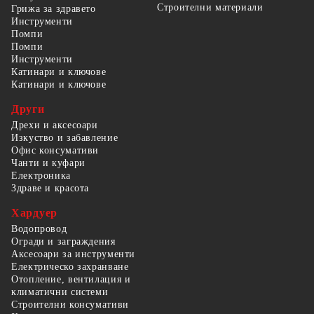
Строителни материали
Грижа за здравето
Инструменти
Помпи
Помпи
Инструменти
Катинари и ключове
Катинари и ключове
Други
Дрехи и аксесоари
Изкуство и забавление
Офис консумативи
Чанти и куфари
Електроника
Здраве и красота
Хардуер
Водопровод
Огради и заграждения
Аксесоари за инструменти
Електрическо захранване
Отопление, вентилация и
климатични системи
Строителни консумативи