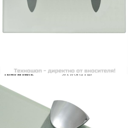
Време за доставка: 5 до 9 дни
Безплатна доставка до адрес при плащане по банков път
Цвят:
Мат
Материал:
Закалено стъкло
EAN code:
8718475526490
Товароносимост:
10 кг
Дебелина на дъската:
8 мм
Размер на рафта:
30 х 10 см (Д х Ш)
Материал на клипсовите скоби:
Цинкова сплав
Купи на изплащане
Credit calculator
Подвижен рафт, стъкло, 30 x 10 см, 8 мм
Please select credit institution
Цена на продукта:
€13.00
Extraction of information from credit institutions