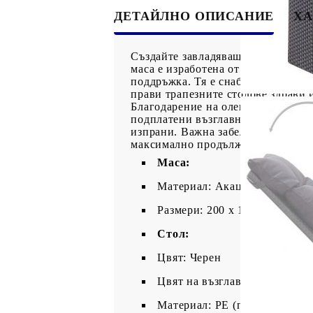
ДЕТАЙЛНО ОПИСАНИЕ
ХА
Създайте завладяваща и сплотена 
маса е изработена от масивна ака
поддръжка. Тя е снабдена с прахо
прави трапезните столове здрави и
Благодарение на олекотената конс
подплатени възглавници за максим
изпрани. Важна забележка: Препор
максимално продължителна употр
Маса:
Материал: Акациево дърво м
Размери: 200 х 100 х 74 см (
Стол:
Цвят: Черен
Цвят на възглавницата: Чере
Материал: PE (полиетиленов)