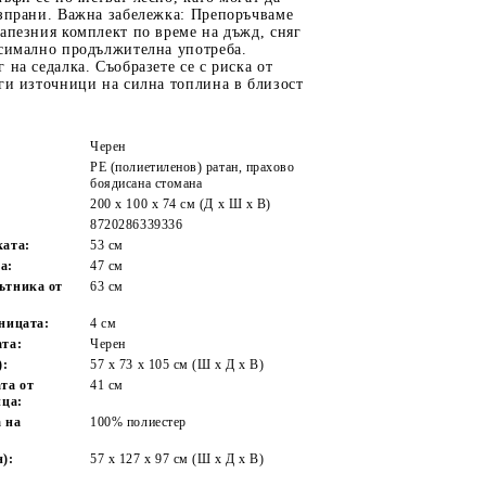
изпрани. Важна забележка: Препоръчваме
апезния комплект по време на дъжд, сняг
ксимално продължителна употреба.
 на седалка. Съобразете се с риска от
ги източници на силна топлина в близост
Черен
PE (полиетиленов) ратан, прахово
боядисана стомана
200 х 100 х 74 см (Д х Ш х В)
8720286339336
ката:
53 см
а:
47 см
ътника от
63 см
ницата:
4 см
ата:
Черен
):
57 x 73 x 105 см (Ш x Д x В)
та от
41 см
ица:
 на
100% полиестер
):
57 x 127 x 97 см (Ш х Д х В)