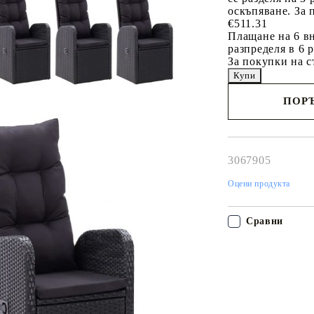
оскъпяване. За 
€511.31
Плащане на 6 вн
разпределя в 6 
За покупки на с
ПОРЪ
Наш представител 
свърже с Вас в рам
работния ден!
3067905
Оцени продукта
Сравни