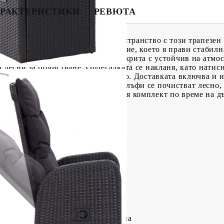
РАКТЕРИСТИКИ
РЕВЮТА
естетика във вашето открито пространство с този трапезен
циева дървесина с маслено покритие, което я прави стабилн
во боядисана стоманена рамка, покрита с устойчив на атмо
 лесни за почистване. Облегалката се накланя, като натис
трукция столовете се местят лесно. Доставката включва и
ален комфорт. Полиестерните калъфи се почистват лесно, 
ъчваме покриването на трапезния комплект по време на дъ
еба.
асив с маслено покритие
Д х Ш х В)
н
 ратан, прахово боядисана стомана