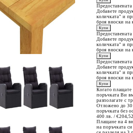
Предоставената
Добавете продук
количката" и пр
броя вноски на 
Предоставената
Добавете продук
количката" и пр
броя вноски на 
Предоставената
Добавете продук
количката" и пр
броя вноски на 
Когато плащате
поръчката Ви вм
разполагате с т
Отложено до 30
поръчката без о
400 лв. / €204,5
Плащане на 4 в
на поръчката си
се разделя на 3