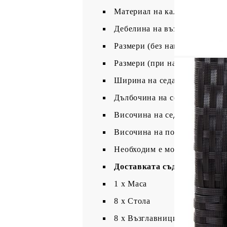
Материал на калъфа на шалте
Дебелина на възглавницата: 
Размери (без наклон): 57 x 73
Размери (при наклон): 57 x 1
Ширина на седалката: 47 см
Дълбочина на седалката: 53 
Височина на седалката от зем
Височина на подлакътника от
Необходим е монтаж
Доставката съдържа:
1 х Маса
8 x Стола
8 x Възглавници за сядане