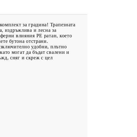
 комплект за градина! Трапезната
а, издръжлива и лесна за
сферни влияния РЕ ратан, което
нете бутона отстрани.
 изключително удобни, плътно
като могат да бъдат свалени и
жд, сняг и скреж с цел