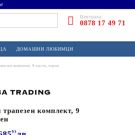
я!
Централа:
0878 17 49 71
ЕЦА
ДОМАШНИ ЛЮБИМЦИ
апезен комплект, 9 части, черен
ТЛЕТИКА
аскетбол
кс и бойни изкуства
 трапезен комплект, 9
йзбол и софтбол
рен
кей и лакрос
сновно спортно оборудване
685
93
лв.