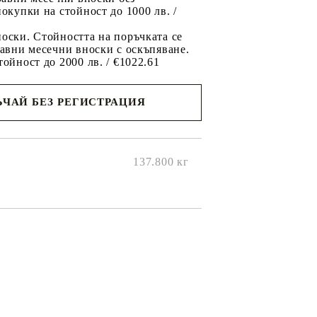
покупки на стойност до 1000 лв. /
оски. Стойността на поръчката се
равни месечни вноски с оскъпяване.
тойност до 2000 лв. / €1022.61
ЧАЙ БЕЗ РЕГИСТРАЦИЯ
ще се
ките на
137.800
кг