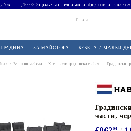
рабов - Над 100 000 продукта на едно място. Директно от вносител
 ГРАДИНА
ЗА МАЙСТОРА
БЕБЕТА И МАЛКИ Д
бели
Външни мебели
Комплекти градински мебели
Градински тр
ФИТНЕС УПРАЖНЕНИЯ
А
Вдигане на тежести
Б
Кардио
Бо
любимци
Градински
Йога и пилатес
Бе
части, че
Лежанки за упражнения
Хо
Тренажори за баланс
О
€862
1
00