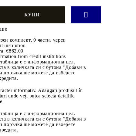
ане
зен комплект, 9 части, черен
it institution
а:
€862.00
rmation from credit institutions
 таблица е с информационна цел.
та в количката си с бутона "Добави в
и поръчка ще можете да изберете
кредита.
aracter informativ. Adăugați produsul în
uri unde veți putea selecta detaliile
e.
 таблица е с информационна цел.
та в количката си с бутона "Добави в
и поръчка ще можете да изберете
кредита.