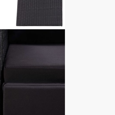
то: 100% полиестер
4 см
 x 105 см (Ш x Д x В)
27 x 97 см (Ш х Д х В)
см
ята без възглавница: 41 см
 земята: 63 см