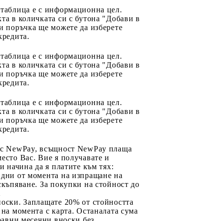
 таблица е с информационна цел.
та в количката си с бутона "Добави в
и поръчка ще можете да изберете
кредита.
 таблица е с информационна цел.
та в количката си с бутона "Добави в
и поръчка ще можете да изберете
кредита.
 таблица е с информационна цел.
та в количката си с бутона "Добави в
и поръчка ще можете да изберете
кредита.
 с NewPay, всъщност NewPay плаща
есто Вас. Вие я получавате и
ри начина да я платите към тях:
 дни от момента на изпращане на
скъпяване. За покупки на стойност до
2
носки. Заплащате 20% от стойността
 на момента с карта. Останалата сума
 равни месечни вноски без