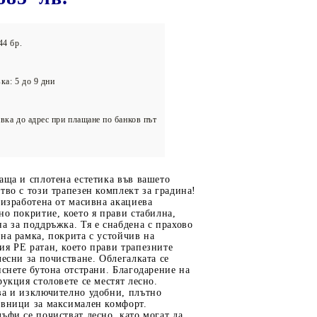
олейбол
44 бр.
ка: 5 до 9 дни
вка до адрес при плащане по банков път
аща и сплотена естетика във вашето
тво с този трапезен комплект за градина!
 изработена от масивна акациева
но покритие, което я прави стабилна,
а за поддръжка. Тя е снабдена с прахово
на рамка, покрита с устойчив на
я РЕ ратан, което прави трапезните
лесни за почистване. Облегалката се
иснете бутона отстрани. Благодарение на
рукция столовете се местят лесно.
ва и изключително удобни, плътно
авници за максимален комфорт.
ъфи се почистват лесно, като могат да