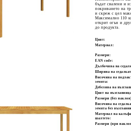
бъдат свалени и 
покриването на тр
и скреж с цел ма
Максимално 110 кг
открит огън и дру
до продукта.
Цвят:
Материал:
Размери:
Tweet
одели
EAN code:
Дълбочина на седал
Ширина на седалкат
Височина на подлак
земята:
Дебелина на възглав
Цвят на възглавниц
Размери (без наклон
Височина на седалка
земята без възглавн
Материал на калъфа
шалтето:
Размери (при наклон