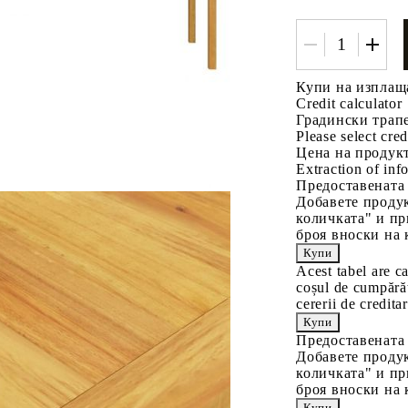
Купи на изплащ
Credit calculator
Градински трапе
Please select cred
Цена на продукт
Extraction of info
Предоставената
Добавете продук
количката" и пр
броя вноски на 
Acest tabel are c
coșul de cumpărăt
cererii de creditar
Предоставената
Добавете продук
количката" и пр
броя вноски на 