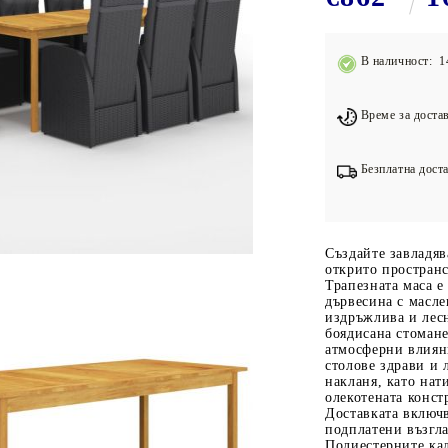
Подложки за фитнес уреди
В
Лостове за набиране
В наличност: 1
Силови кули
Йога и пилатес
Време за достав
Безплатна доста
Създайте завладяв
открито пространс
Трапезната маса е
дървесина с масле
издръжлива и лесн
боядисана стомане
атмосферни влияни
столове здрави и 
накланя, като нат
олекотената конст
Доставката включ
подплатени възгл
Полиестерните кал