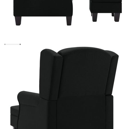
Фотьойл с табуретка за крака, черен, текстил
Please select credit institution
Цена на продукта:
€199.00
Extraction of information from credit institutions
Предоставената таблица е с информационна цел.
Добавете продукта в количката си с бутона "Добави в
количката" и при поръчка ще можете да изберете броя
вноски на кредита.
Acest tabel are caracter informativ. Adăugați produsul în
coșul de cumpărături unde veți putea selecta detaliile
cererii de creditare.
Предоставената таблица е с информационна цел.
Добавете продукта в количката си с бутона "Добави в
количката" и при поръчка ще можете да изберете броя
вноски на кредита.
Предоставената таблица е с информационна цел.
Добавете продукта в количката си с бутона "Добави в
количката" и при поръчка ще можете да изберете броя
вноски на кредита.