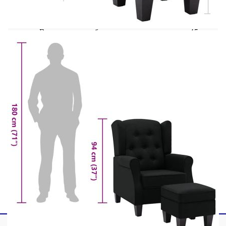
Вътрешни размери: 52 x 60 см (Ш x Д)
Височина на облегалката от седалката: 45
см
Размери на табуретката: 42,5 x 42,5 x 39 см
(Ш x Д x В)
Максимален капацитет на натоварване: 110
кг
Необходим е монтаж
Доставката съдържа:
1 х Фотьойл
1 x Табуретка