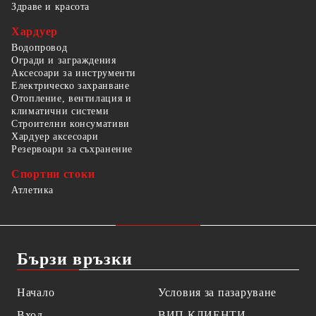
Здраве и красота
Хардуер
Водопровод
Огради и заграждения
Аксесоари за инструменти
Електрическо захранване
Отопление, вентилация и
климатични системи
Строителни консумативи
Хардуер аксесоари
Резервоари за съхранение
Спортни стоки
Атлетика
Бързи връзки
Начало
Условия за пазаруване
Вход
ВИП КЛИЕНТИ