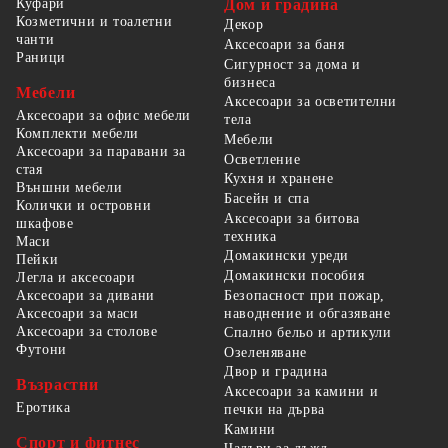
Куфари
Дом и градина
Козметични и тоалетни
Декор
чанти
Аксесоари за баня
Раници
Сигурност за дома и
бизнеса
Мебели
Аксесоари за осветителни
Аксесоари за офис мебели
тела
Комплекти мебели
Мебели
Аксесоари за паравани за
Осветление
стая
Кухня и хранене
Външни мебели
Басейн и спа
Колички и островни
Аксесоари за битова
шкафове
техника
Маси
Домакински уреди
Пейки
Домакински пособия
Легла и аксесоари
Безопасност при пожар,
Аксесоари за дивани
наводнение и обгазяване
Аксесоари за маси
Аксесоари за столове
Спално бельо и артикули
Футони
Озеленяване
Двор и градина
Възрастни
Аксесоари за камини и
Еротика
печки на дърва
Камини
Спорт и фитнес