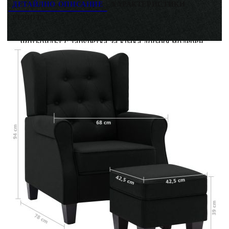
ДЕТАЙЛНО ОПИСАНИЕ
ХАРАКТЕРИСТИКИ
РЕВЮТА
Фотьойлът с табуретка за крака добавя модерен
външен вид към декора на дома ви и е идеално
допълнение към вашето жилищно пространство.
Мекото кресло е изработено от текстил и е
запълнено с дунапрен, което го прави здраво и
меко при седене. Дървената рамка предоставя
допълнителна стабилност на този стол. Този
подплатен стол разполага с висока облегалка и
дълбока възглавница, осигуряващи чудесен
комфорт. Поставката за крака, запълнена с PP
памук, служи и като отделно място за седене,
като горната ѝ част е подвижна.
Цвят: Черен
Материал: Плат (100% полиестер),
шперплат, пластмаса
Материал на пълнежа: Пяна, PP памук
Размери на фотьойла: 68 x 78 x 94 см (Ш х
Д х В)