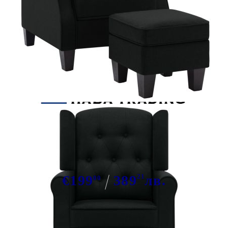
Tweet
Сподели
Фотьойл с табуретка за крака,
черен, текстил
€199
389
21
лв.
00
В наличност: 38 бр.