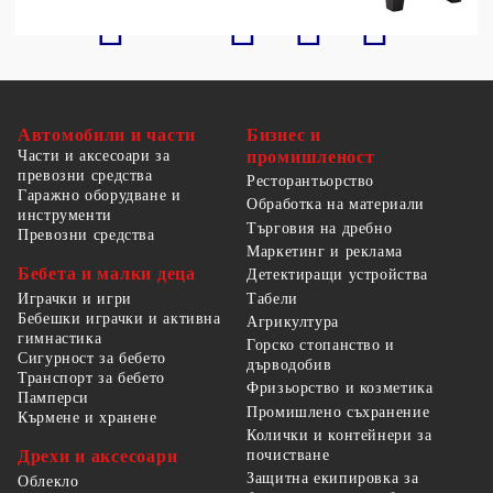
Автомобили и части
Бизнес и
Части и аксесоари за
промишленост
превозни средства
Ресторантьорство
Гаражно оборудване и
Обработка на материали
инструменти
Търговия на дребно
Превозни средства
Маркетинг и реклама
Бебета и малки деца
Детектиращи устройства
Табели
Играчки и игри
Бебешки играчки и активна
Агрикултура
гимнастика
Горско стопанство и
Сигурност за бебето
дърводобив
Транспорт за бебето
Фризьорство и козметика
Памперси
Промишлено съхранение
Кърмене и хранене
Колички и контейнери за
Дрехи и аксесоари
почистване
Защитна екипировка за
Облекло