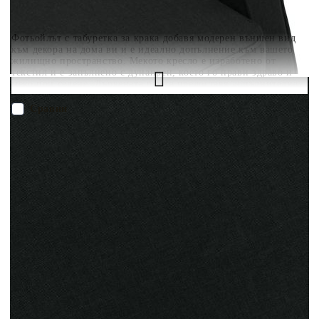
Фотьойлът с табуретка за крака добавя модерен външен вид
към декора на дома ви и е идеално допълнение към вашето
жилищно пространство. Мекото кресло е изработено от
текстил и е запълнено с дунапрен, което го прави здраво и
меко при седене. Дървената рамка предоставя допълнителна
стабилност на този стол. Този подплатен стол разполага с
висока облегалка и дълбока възглавница, осигуряващи
Сравни
чудесен комфорт. Поставката за крака, запълнена с PP памук,
служи и като отделно място за седене, като горната ѝ част е
подвижна.
ПОРЪЧАЙ БЕЗ РЕГИСТРАЦИЯ
Наш представител ще се свърже с Вас в рамките на работния ден!
320153
21.750
кг
Оцени продукта