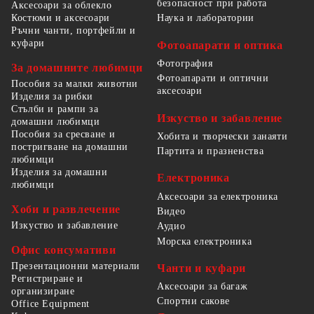
безопасност при работа
Аксесоари за облекло
Костюми и аксесоари
Наука и лаборатории
Ръчни чанти, портфейли и
куфари
Фотоапарати и оптика
Фотография
За домашните любимци
Фотоапарати и оптични
Пособия за малки животни
аксесоари
Изделия за рибки
Стълби и рампи за
Изкуство и забавление
домашни любимци
Пособия за сресване и
Хобита и творчески занаяти
постригване на домашни
Партита и празненства
любимци
Изделия за домашни
Електроника
любимци
Аксесоари за електроника
Хоби и развлечение
Видео
Изкуство и забавление
Аудио
Морска електроника
Офис консумативи
Презентационни материали
Чанти и куфари
Регистриране и
Аксесоари за багаж
организиране
Спортни сакове
Office Equipment