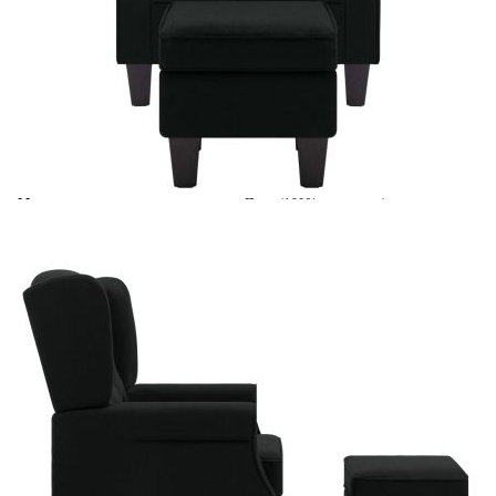
Време за доставка: 5 до 9 дни
Безплатна доставка до адрес при плащане по банков път
Цвят:
Черен
Материал:
Плат (100% полиестер), шперплат,
пластмаса
EAN code:
8720286045008
Максимален капацитет на
110 кг
натоварване:
Размери на табуретката:
42,5 x 42,5 x 39 см (Ш x Д x В)
Материал на пълнежа:
Пяна, PP памук
Вътрешни размери:
52 x 60 см (Ш x Д)
Височина на облегалката от
45 см
седалката:
Размери на фотьойла:
68 x 78 x 94 см (Ш х Д х В)
Купи на изплащане
Credit calculator