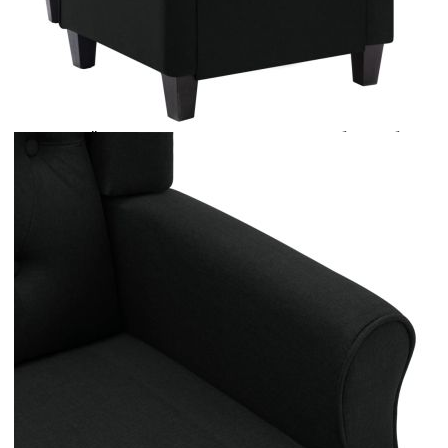
Предоставената таблица е с информационна цел.
Добавете продукта в количката си с бутона "Добави в
количката" и при поръчка ще можете да изберете броя
вноски на кредита.
Предоставената таблица е с информационна цел.
Добавете продукта в количката си с бутона "Добави в
количката" и при поръчка ще можете да изберете броя
вноски на кредита.
Когато плащате с NewPay, всъщност NewPay плаща
поръчката Ви вместо Вас. Вие я получавате и
разполагате с три начина да я платите към тях:
Отложено до 30 дни от момента на изпращане на
поръчката без оскъпяване. За покупки на стойност до
400 лв. / €204,52
Плащане на 4 вноски. Заплащате 20% от стойността на
поръчката си на момента с карта. Останалата сума се
разделя на 3 равни месечни вноски без оскъпяване. За
покупки на стойност до 1000 лв. / €511.31
Плащане на 6 вноски. Стойността на поръчката се
разпределя в 6 равни месечни вноски с оскъпяване. За
покупки на стойност до 2000 лв. / €1022.61