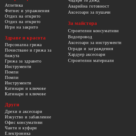
Чадъри за дъжд
Атлетика
Аварийна готовност
Фитнес и упражнения
Аксесоари за пушачи
Отдих на открито
Отдих на открито
За майстора
Игри на закрито
Строителни консумативи
Водопровод
Здраве и красота
Аксесоари за инструменти
Персонална грижа
Огради и заграждения
Почистване и грижа за
Хардуер аксесоари
бижута
Строителни материали
Грижа за здравето
Инструменти
Помпи
Помпи
Инструменти
Катинари и ключове
Катинари и ключове
Други
Дрехи и аксесоари
Изкуство и забавление
Офис консумативи
Чанти и куфари
Електроника