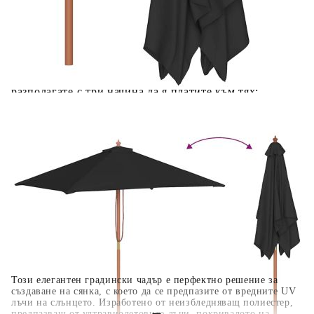
Добавете продукта в количката си с бутона "Добави в
количката" и при поръчка ще можете да изберете броя
вноски на кредита.
Когато плащате с NewPay, всъщност NewPay плаща
поръчката Ви вместо Вас. Вие я получавате и
разполагате с три начина да я платите към тях:
Отложено до 30 дни от момента на изпращане на
поръчката без оскъпяване. За покупки на стойност до
400 лв. / €204,52
Плащане на 4 вноски. Заплащате 20% от стойността на
поръчката си на момента с карта. Останалата сума се
разделя на 3 равни месечни вноски без оскъпяване. За
покупки на стойност до 1000 лв. / €511.31
Плащане на 6 вноски. Стойността на поръчката се
разпределя в 6 равни месечни вноски с оскъпяване. За
покупки на стойност до 2000 лв. / €1022.61
Този елегантен градински чадър е перфектно решение за
създаване на сянка, с което да се предпазите от вредните UV
лъчи на слънцето. Изработено от неизбледняващ полиестер,
предпазващ от ултравиолетовите лъчи, покривалото на