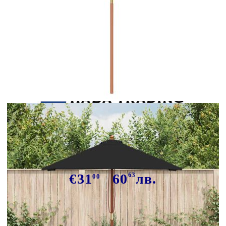
Tweet
Сподели
Градински чадър с дървен прът,
черен, 150x200 см
€31
60
63
лв.
00
В наличност: 49 бр.