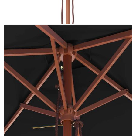
предпазите от вредните UV лъчи на слънцето.
Изработено от неизбледняващ полиестер,
предпазващ от ултравиолетовите лъчи,
покривалото на чадъра осигурява оптимална
защита срещу слънцето и се почиства лесно.
Диаметърът на пръта от 38 мм позволява
монтиране върху наличната стойка или в
средата на масите с дупки. Здравият дървен
стълб, заедно с 6-те здрави ребра, правят
градинския чадър много стабилен и издръжлив.
Градинският чадър се отваря и затваря удобно,
благодарение на манивелата. Моля, забележете,
че препоръчваме обработката на текстила на
чадъра с хидроизолационен спрей, ако е
подложен на силни валежи.
Цвят на покривалото: Черен
Материал на рамката: Ламиниран бамбук,
твърда дървесина
Материал на покритието: Плат
Общи размери: 150 x 200 x 235 cм (Ш x Д х
В)