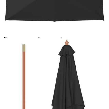
Добавете продукта в количката си с бутона "Добави в
количката" и при поръчка ще можете да изберете броя
вноски на кредита.
Acest tabel are caracter informativ. Adăugați produsul în
coșul de cumpărături unde veți putea selecta detaliile
cererii de creditare.
Предоставената таблица е с информационна цел.
Добавете продукта в количката си с бутона "Добави в
количката" и при поръчка ще можете да изберете броя
вноски на кредита.
Предоставената таблица е с информационна цел.
Добавете продукта в количката си с бутона "Добави в
количката" и при поръчка ще можете да изберете броя
вноски на кредита.
Предоставената таблица е с информационна цел.
Добавете продукта в количката си с бутона "Добави в
количката" и при поръчка ще можете да изберете броя
вноски на кредита.
Предоставената таблица е с информационна цел.