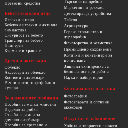
Търговия на дребно
Превозни средства
Маркетинг и реклама
Бебета и малки деца
Детектиращи устройства
Табели
Играчки и игри
Бебешки играчки и активна
Агрикултура
гимнастика
Горско стопанство и
Сигурност за бебето
дърводобив
Транспорт за бебето
Фризьорство и козметика
Памперси
Промишлено съхранение
Кърмене и хранене
Колички и контейнери за
Дрехи и аксесоари
почистване
Защитна екипировка за
Облекло
безопасност при работа
Аксесоари за облекло
Костюми и аксесоари
Наука и лаборатории
Ръчни чанти, портфейли и
куфари
Фотоапарати и оптика
Фотография
За домашните любимци
Фотоапарати и оптични
Пособия за малки животни
аксесоари
Изделия за рибки
Стълби и рампи за
Изкуство и забавление
домашни любимци
Пособия за сресване и
Хобита и творчески занаяти