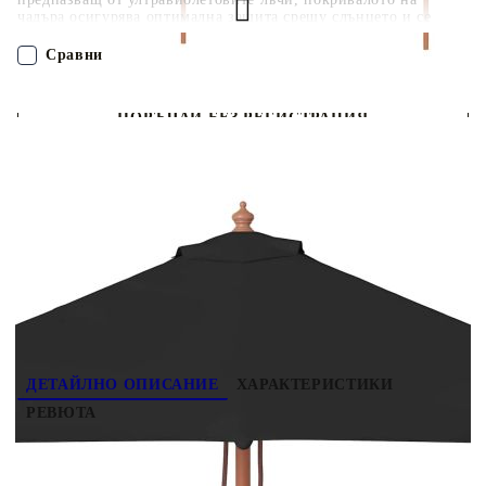
чадъра осигурява оптимална защита срещу слънцето и се
почиства лесно. Диаметърът на пръта от 38 мм позволява
монтиране върху наличната стойка или в средата на масите с
Сравни
дупки. Здравият дървен стълб, заедно с 6-те здрави ребра,
правят градинския чадър много стабилен и издръжлив.
Градинският чадър се отваря и затваря удобно, благодарение
ПОРЪЧАЙ БЕЗ РЕГИСТРАЦИЯ
на манивелата. Моля, забележете, че препоръчваме
обработката на текстила на чадъра с хидроизолационен
спрей, ако е подложен на силни валежи.
Наш представител ще се свърже с Вас в рамките на работния ден!
313884
4.500
кг
Оцени продукта
ДЕТАЙЛНО ОПИСАНИЕ
ХАРАКТЕРИСТИКИ
РЕВЮТА
Този елегантен градински чадър е перфектно
решение за създаване на сянка, с което да се