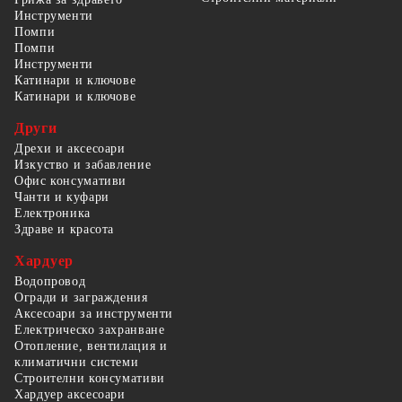
Инструменти
Помпи
Помпи
Инструменти
Катинари и ключове
Катинари и ключове
Други
Дрехи и аксесоари
Изкуство и забавление
Офис консумативи
Чанти и куфари
Електроника
Здраве и красота
Хардуер
Водопровод
Огради и заграждения
Аксесоари за инструменти
Електрическо захранване
Отопление, вентилация и
климатични системи
Строителни консумативи
Хардуер аксесоари