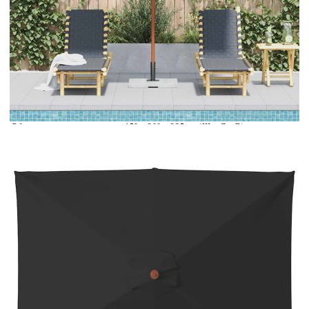
Време за доставка: 5 до 9 дни
Безплатна доставка до адрес при плащане по банков път
EAN code:
8720286165669
Общи размери:
150 x 200 x 235 cм (Ш x Д х В)
Материал на рамката:
Ламиниран бамбук, твърда дървесина
Материал на покритието:
Плат
Цвят на покривалото:
Черен
Диаметър на пръта:
38 мм
Купи на изплащане
Credit calculator
Градински чадър с дървен прът, черен, 150x200 см
Please select credit institution
Цена на продукта:
€31.00
Extraction of information from credit institutions
Предоставената таблица е с информационна цел.