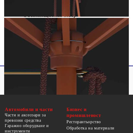
Диаметър на пръта: 38 мм
С вентилационен отвор
Включва 6 ребра
Разполага със система с една макара
Автомобили и части
Бизнес и
Части и аксесоари за
промишленост
превозни средства
Ресторантьорство
Гаражно оборудване и
Обработка на материали
инструменти