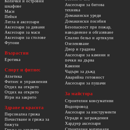
Колички и островни
Аксесоари за битова
шкафове
техника
Маси
Домакински уреди
Пейки
Домакински пособия
Легла и аксесоари
Безопасност при пожар,
Аксесоари за дивани
наводнение и обгазяване
Аксесоари за маси
Аксесоари за столове
Спално бельо и артикули
Футони
Озеленяване
Двор и градина
Възрастни
Аксесоари за камини и
Еротика
печки на дърва
Камини
Спорт и фитнес
Чадъри за дъжд
Атлетика
Аварийна готовност
Фитнес и упражнения
Аксесоари за пушачи
Отдих на открито
Отдих на открито
За майстора
Игри на закрито
Строителни консумативи
Водопровод
Здраве и красота
Аксесоари за инструменти
Персонална грижа
Огради и заграждения
Почистване и грижа за
Хардуер аксесоари
бижута
Строителни материали
Грижа за здравето