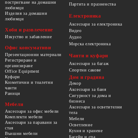
постригване на домашни
Партита и празненства
любимци
Изделия за домашни
Електроника
любимци
Аксесоари за електроника
Хоби и развлечение
Видео
Изкуство и забавление
Аудио
Морска електроника
Офис консумативи
Презентационни материали
Чанти и куфари
Регистриране и
Аксесоари за багаж
организиране
Спортни сакове
Office Equipment
Куфари
Дом и градина
Козметични и тоалетни
Декор
чанти
Аксесоари за баня
Раници
Сигурност за дома и
бизнеса
Мебели
Аксесоари за осветителни
Аксесоари за офис мебели
тела
Комплекти мебели
Мебели
Аксесоари за паравани за
Осветление
стая
Кухня и хранене
Външни мебели
Басейн и спа