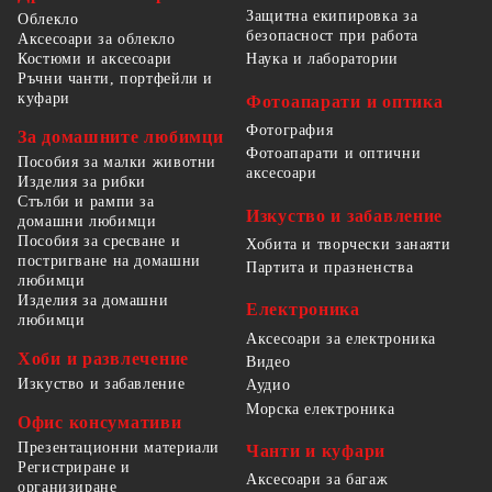
Защитна екипировка за
Облекло
безопасност при работа
Аксесоари за облекло
Костюми и аксесоари
Наука и лаборатории
Ръчни чанти, портфейли и
куфари
Фотоапарати и оптика
Фотография
За домашните любимци
Фотоапарати и оптични
Пособия за малки животни
аксесоари
Изделия за рибки
Стълби и рампи за
Изкуство и забавление
домашни любимци
Пособия за сресване и
Хобита и творчески занаяти
постригване на домашни
Партита и празненства
любимци
Изделия за домашни
Електроника
любимци
Аксесоари за електроника
Хоби и развлечение
Видео
Изкуство и забавление
Аудио
Морска електроника
Офис консумативи
Презентационни материали
Чанти и куфари
Регистриране и
Аксесоари за багаж
организиране