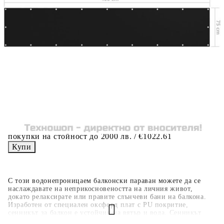
вноски на кредита.
Когато плащате с NewPay, всъщност NewPay плаща
поръчката Ви вместо Вас. Вие я получавате и
разполагате с три начина да я платите към тях:
Отложено до 30 дни от момента на изпращане на
поръчката без оскъпяване. За покупки на стойност до
400 лв. / €204,52
Плащане на 4 вноски. Заплащате 20% от стойността на
поръчката си на момента с карта. Останалата сума се
разделя на 3 равни месечни вноски без оскъпяване. За
покупки на стойност до 1000 лв. / €511.31
Плащане на 6 вноски. Стойността на поръчката се
разпределя в 6 равни месечни вноски с оскъпяване. За
покупки на стойност до 2000 лв. / €1022.61
С този водонепроницаем балконски параван можете да се
наслаждавате на неприкосновеността на личния живот,
докато релаксирате или правите слънчеви бани на балкона.
Изработен от специален оксфорд плат с PU покритие,
сенникът за балкон е устойчив на вятър и вода. Сенникът
може лесно да се прикрепи към балкона чрез неговите