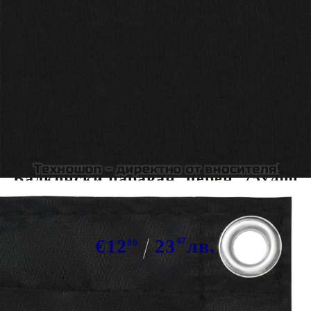
Tweet
Сподели
Балконски параван, черен, 75x400
см, плат оксфорд
€12
23
47
лв.
00
В наличност: 56 бр.