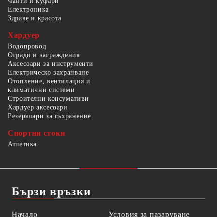
Чанти и куфари
Електроника
Здраве и красота
Хардуер
Водопровод
Огради и заграждения
Аксесоари за инструменти
Електрическо захранване
Отопление, вентилация и
климатични системи
Строителни консумативи
Хардуер аксесоари
Резервоари за съхранение
Спортни стоки
Атлетика
Бързи връзки
Начало
Условия за пазаруване