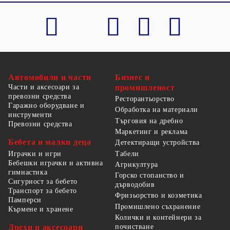
Автомобили и части
Бизнес и
Части и аксесоари за
промишленост
превозни средства
Ресторантьорство
Гаражно оборудване и
Обработка на материали
инструменти
Търговия на дребно
Превозни средства
Маркетинг и реклама
Бебета и малки деца
Детектиращи устройства
Табели
Играчки и игри
Бебешки играчки и активна
Агрикултура
гимнастика
Горско стопанство и
Сигурност за бебето
дърводобив
Транспорт за бебето
Фризьорство и козметика
Памперси
Промишлено съхранение
Кърмене и хранене
Колички и контейнери за
Дрехи и аксесоари
почистване