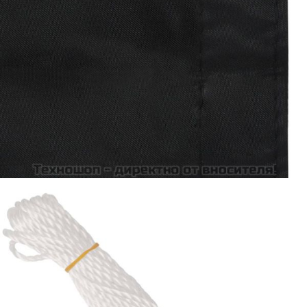
Време за доставка: 5 до 9 дни
Безплатна доставка до адрес при плащане по банков път
Цвят:
Черен
Материал:
Оксфорд плат с PU покритие
Размери:
75 x 400 см (Д x Ш)
EAN code:
8720286118580
Купи на изплащане
Credit calculator
Балконски параван, черен, 75x400 см, плат оксфорд
Please select credit institution
Цена на продукта:
€12.00
Extraction of information from credit institutions
Предоставената таблица е с информационна цел.
Добавете продукта в количката си с бутона "Добави в
количката" и при поръчка ще можете да изберете броя