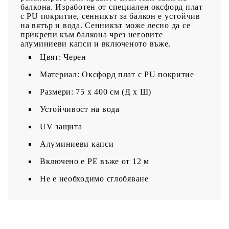
балкона. Изработен от специален оксфорд плат
с PU покритие, сенникът за балкон е устойчив
на вятър и вода. Сенникът може лесно да се
прикрепи към балкона чрез неговите
алуминиеви капси и включеното въже.
Цвят: Черен
Материал: Оксфорд плат с PU покритие
Размери: 75 x 400 см (Д x Ш)
Устойчивост на вода
UV защита
Алуминиеви капси
Включено е PE въже от 12 м
Не е необходимо сглобяване