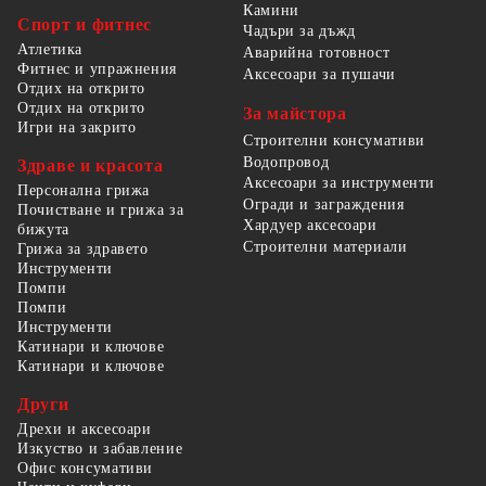
Камини
Спорт и фитнес
Чадъри за дъжд
Атлетика
Аварийна готовност
Фитнес и упражнения
Аксесоари за пушачи
Отдих на открито
Отдих на открито
За майстора
Игри на закрито
Строителни консумативи
Водопровод
Здраве и красота
Аксесоари за инструменти
Персонална грижа
Огради и заграждения
Почистване и грижа за
Хардуер аксесоари
бижута
Строителни материали
Грижа за здравето
Инструменти
Помпи
Помпи
Инструменти
Катинари и ключове
Катинари и ключове
Други
Дрехи и аксесоари
Изкуство и забавление
Офис консумативи