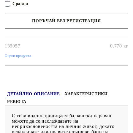
алуминиеви капси и включеното въже.
Сравни
ПОРЪЧАЙ БЕЗ РЕГИСТРАЦИЯ
Наш представител ще се свърже с Вас в рамките на работния ден!
135057
0.770
кг
Оцени продукта
ДЕТАЙЛНО ОПИСАНИЕ
ХАРАКТЕРИСТИКИ
РЕВЮТА
С този водонепроницаем балконски параван
можете да се наслаждавате на
неприкосновеността на личния живот, докато
релаксирате или правите слънчеви бани на