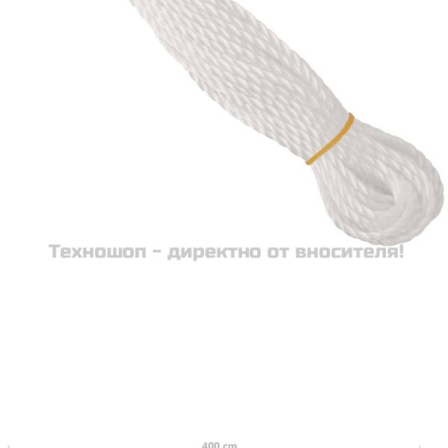
вноски на кредита.
Acest tabel are caracter informativ. Adăugați produsul în
coșul de cumpărături unde veți putea selecta detaliile
cererii de creditare.
Предоставената таблица е с информационна цел.
Добавете продукта в количката си с бутона "Добави в
количката" и при поръчка ще можете да изберете броя
вноски на кредита.
Предоставената таблица е с информационна цел.
Добавете продукта в количката си с бутона "Добави в
количката" и при поръчка ще можете да изберете броя
вноски на кредита.
Предоставената таблица е с информационна цел.
Добавете продукта в количката си с бутона "Добави в
количката" и при поръчка ще можете да изберете броя
вноски на кредита.
Предоставената таблица е с информационна цел.
Добавете продукта в количката си с бутона "Добави в
количката" и при поръчка ще можете да изберете броя