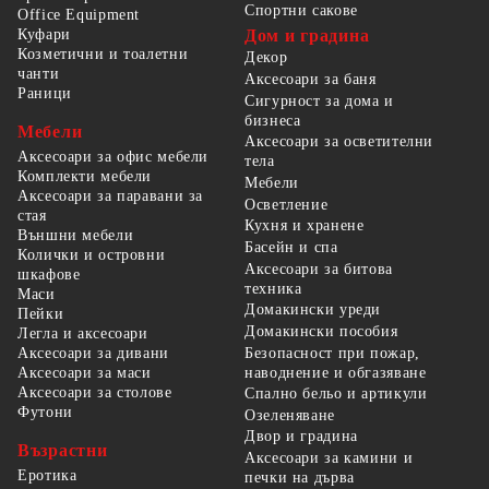
Спортни сакове
Office Equipment
Куфари
Дом и градина
Козметични и тоалетни
Декор
чанти
Аксесоари за баня
Раници
Сигурност за дома и
бизнеса
Мебели
Аксесоари за осветителни
Аксесоари за офис мебели
тела
Комплекти мебели
Мебели
Аксесоари за паравани за
Осветление
стая
Кухня и хранене
Външни мебели
Басейн и спа
Колички и островни
Аксесоари за битова
шкафове
техника
Маси
Домакински уреди
Пейки
Домакински пособия
Легла и аксесоари
Безопасност при пожар,
Аксесоари за дивани
наводнение и обгазяване
Аксесоари за маси
Аксесоари за столове
Спално бельо и артикули
Футони
Озеленяване
Двор и градина
Възрастни
Аксесоари за камини и
Еротика
печки на дърва