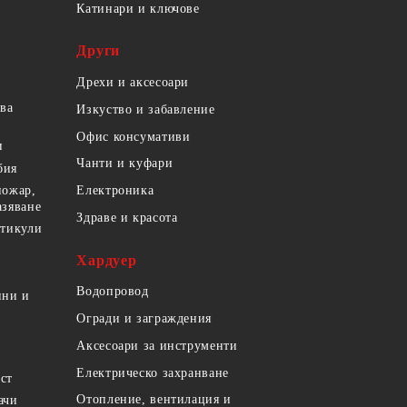
Катинари и ключове
Други
Дрехи и аксесоари
ова
Изкуство и забавление
Офис консумативи
и
Чанти и куфари
бия
пожар,
Електроника
азяване
Здраве и красота
ртикули
Хардуер
Водопровод
ини и
Огради и заграждения
Аксесоари за инструменти
Електрическо захранване
ст
Отопление, вентилация и
ачи