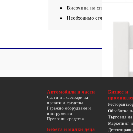
Височина на спане от земята:
Необходимо сглобяване: Да
Автомобили и части
Бизнес и
Части и аксесоари за
промишле
превозни средства
Ресторантьо
Гаражно оборудване и
Обработка н
инструменти
Търговия на
Превозни средства
Маркетинг и
Бебета и малки деца
Детектиращи