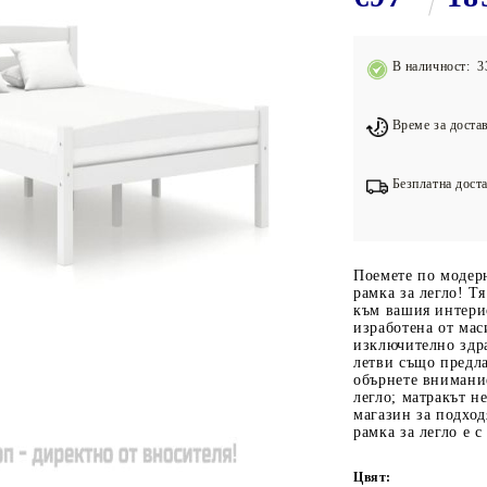
Подложки за фитнес уреди
В
Лостове за набиране
В наличност: 3
Силови кули
Йога и пилатес
Време за достав
Безплатна доста
Поемете по модерн
рамка за легло! Т
към вашия интерио
изработена от мас
изключително здр
летви също предла
обърнете внимание
легло; матракът н
магазин за подход
рамка за легло е 
Цвят: