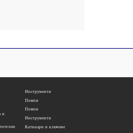
Инструменти
Помпи
Помпи
а и
Инструменти
етителни
Катинари и ключове