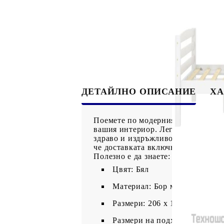
ДЕТАЙЛНО ОПИСАНИЕ
ХА
Поемете по модерния път към готи
вашия интериор. Леглото е със со
здраво и издръжливо. Здравите ш
че доставката включва само рамка
Полезно е да знаете: Тази рамка з
Цвят: Бял
Материал: Бор масив, шперп
Размери: 206 x 126 x 66 см (
Размери на подходящ матрак: 