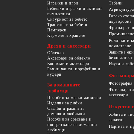
Играчки и игри
Табели
Бебешки играчки и активна
Агрикултура
гимнастика
Горско стоп
Сигурност за бебето
дърводобив
Транспорт за бебето
Фризьорство
Памперси
Промишлено
Кърмене и хранене
Колички и к
Дрехи и аксесоари
почистване
Защитна еки
Облекло
безопасност
Аксесоари за облекло
Костюми и аксесоари
Наука и лаб
Ръчни чанти, портфейли и
куфари
Фотоапара
Фотография
За домашните
Фотоапарати
любимци
аксесоари
Пособия за малки животни
Изделия за рибки
Изкуство 
Стълби и рампи за
домашни любимци
Хобита и тв
Пособия за сресване и
занаяти
постригване на домашни
Партита и п
любимци