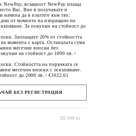
 с NewPay, всъщност NewPay плаща
есто Вас. Вие я получавате и
ри начина да я платите към тях:
 дни от момента на изпращане на
скъпяване. За покупки на стойност до
2
носки. Заплащате 20% от стойността
 на момента с карта. Останалата сума
 равни месечни вноски без
покупки на стойност до 1000 лв. /
оски. Стойността на поръчката се
равни месечни вноски с оскъпяване.
тойност до 2000 лв. / €1022.61
ЧАЙ БЕЗ РЕГИСТРАЦИЯ
ще се
ките на
20.340
кг