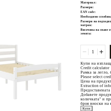
Материал:
Размери:
EAN code:
Необходимо сглобяв
Размери на подходя
матрак:
Височина на спане о
земята:
Tweet
одели
Купи на изплащ
Credit calculator
Рамка за легло, 
Please select cred
Цена на продукт
Extraction of info
Предоставената
Добавете продук
количката" и пр
броя вноски на 