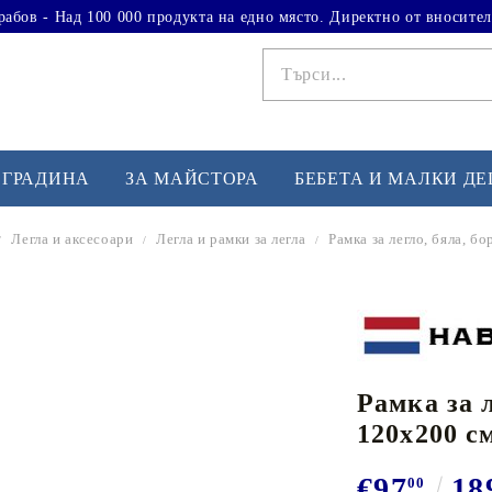
рабов - Над 100 000 продукта на едно място. Директно от вносител
 ГРАДИНА
ЗА МАЙСТОРА
БЕБЕТА И МАЛКИ Д
Легла и аксесоари
Легла и рамки за легла
Рамка за легло, бяла, б
ФИТНЕС УПРАЖНЕНИЯ
А
Вдигане на тежести
Б
Кардио
Бо
любимци
Рамка за л
Йога и пилатес
Бе
120х200 с
Лежанки за упражнения
Хо
Тренажори за баланс
О
€97
18
00