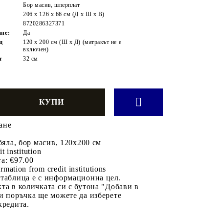
Бор масив, шперплат
206 x 126 x 66 см (Д x Ш x В)
8720286327371
ане:
Да
щ
120 x 200 см (Ш x Д) (матракът не е
включен)
т
32 см
ане
бяла, бор масив, 120х200 см
it institution
а:
€97.00
rmation from credit institutions
 таблица е с информационна цел.
та в количката си с бутона "Добави в
и поръчка ще можете да изберете
кредита.