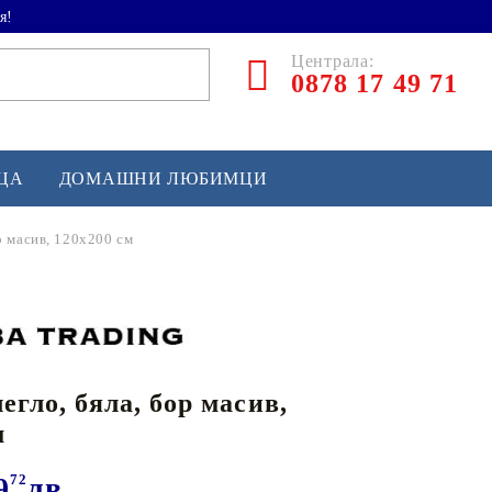
я!
Централа:
0878 17 49 71
ЕЦА
ДОМАШНИ ЛЮБИМЦИ
ор масив, 120х200 см
ТЛЕТИКА
аскетбол
кс и бойни изкуства
егло, бяла, бор масив,
йзбол и софтбол
м
кей и лакрос
сновно спортно оборудване
9
72
лв.