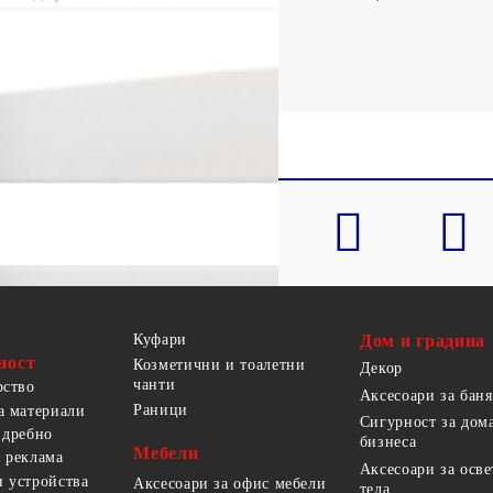
 32 см
Куфари
Дом и градина
ност
Козметични и тоалетни
Декор
чанти
рство
Аксесоари за баня
Раници
а материали
Сигурност за дом
 дребно
бизнеса
Мебели
 реклама
Аксесоари за осв
 устройства
Аксесоари за офис мебели
тела