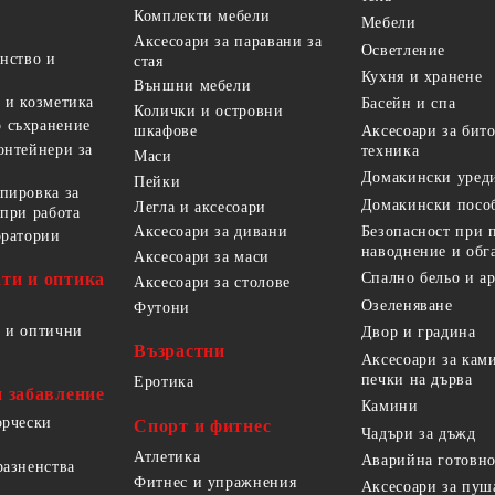
Комплекти мебели
Мебели
Аксесоари за паравани за
Осветление
анство и
стая
Кухня и хранене
Външни мебели
 и козметика
Басейн и спа
Колички и островни
 съхранение
Аксесоари за бит
шкафове
онтейнери за
техника
Маси
Домакински уред
Пейки
пировка за
Домакински посо
Легла и аксесоари
 при работа
Безопасност при 
Аксесоари за дивани
оратории
наводнение и обг
Аксесоари за маси
ти и оптика
Спално бельо и а
Аксесоари за столове
Озеленяване
Футони
 и оптични
Двор и градина
Възрастни
Аксесоари за кам
печки на дърва
Еротика
и забавление
Камини
орчески
Спорт и фитнес
Чадъри за дъжд
Атлетика
Аварийна готовно
разненства
Фитнес и упражнения
Аксесоари за пуш