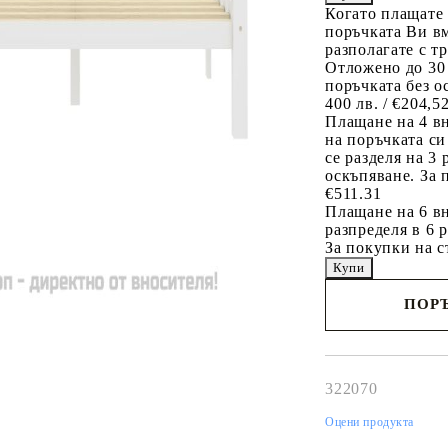
Когато плащате
поръчката Ви вм
разполагате с т
Отложено до 30
поръчката без о
400 лв. / €204,5
Плащане на 4 в
на поръчката си
се разделя на 3
оскъпяване. За 
€511.31
Плащане на 6 вн
разпределя в 6 
За покупки на с
ПОРЪ
Наш представител 
свърже с Вас в рам
работния ден!
322070
Оцени продукта