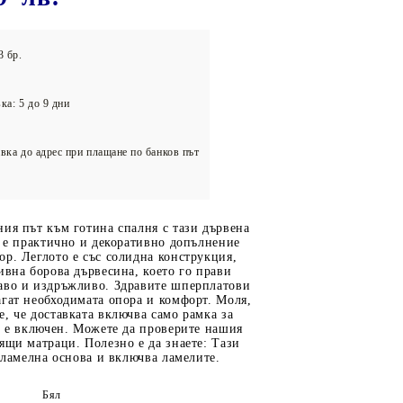
олейбол
3 бр.
ка: 5 до 9 дни
вка до адрес при плащане по банков път
ия път към готина спалня с тази дървена
я е практично и декоративно допълнение
р. Леглото е със солидна конструкция,
ивна борова дървесина, което го прави
аво и издръжливо. Здравите шперплатови
гат необходимата опора и комфорт. Моля,
, че доставката включва само рамка за
е е включен. Можете да проверите нашия
ящи матраци. Полезно е да знаете: Тази
с ламелна основа и включва ламелите.
Бял