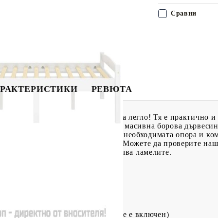
Сравни
РАКТЕРИСТИКИ
РЕВЮТА
на спалня с тази дървена рамка за легло! Тя е практично 
лидна конструкция, изработена от масивна борова дървесин
перплатови летви също предлагат необходимата опора и ко
 за легло; матракът не е включен. Можете да проверите на
а легло е с ламелна основа и включва ламелите.
лат
Д x Ш x В)
120 x 200 см (Ш x Д) (матракът не е включен)