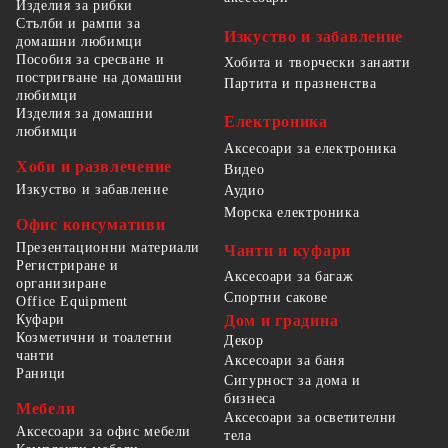
Изделия за рибки
Стълби и рампи за
Изкуство и забавление
домашни любимци
Пособия за сресване и
Хобита и творчески занаяти
постригване на домашни
Партита и празненства
любимци
Изделия за домашни
Електроника
любимци
Аксесоари за електроника
Хоби и развлечение
Видео
Изкуство и забавление
Аудио
Морска електроника
Офис консумативи
Презентационни материали
Чанти и куфари
Регистриране и
Аксесоари за багаж
организиране
Спортни сакове
Office Equipment
Куфари
Дом и градина
Козметични и тоалетни
Декор
чанти
Аксесоари за баня
Раници
Сигурност за дома и
бизнеса
Мебели
Аксесоари за осветителни
Аксесоари за офис мебели
тела