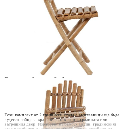
Добавете продукта в количката си с бутона "Добави в
количката" и при поръчка ще можете да изберете броя
вноски на кредита.
Когато плащате с NewPay, всъщност NewPay плаща
поръчката Ви вместо Вас. Вие я получавате и
разполагате с три начина да я платите към тях:
Отложено до 30 дни от момента на изпращане на
поръчката без оскъпяване. За покупки на стойност до
400 лв. / €204,52
Плащане на 4 вноски. Заплащате 20% от стойността на
поръчката си на момента с карта. Останалата сума се
разделя на 3 равни месечни вноски без оскъпяване. За
покупки на стойност до 1000 лв. / €511.31
Плащане на 6 вноски. Стойността на поръчката се
разпределя в 6 равни месечни вноски с оскъпяване. За
покупки на стойност до 2000 лв. / €1022.61
Този комплект от 2 градински стола с възглавници ще бъде
чудесен избор за хранене на открито в градината или
вътрешния двор. Изработен от бамбук масив, градинският
стол е стабилен и издръжлив. Освен това е устойчив на