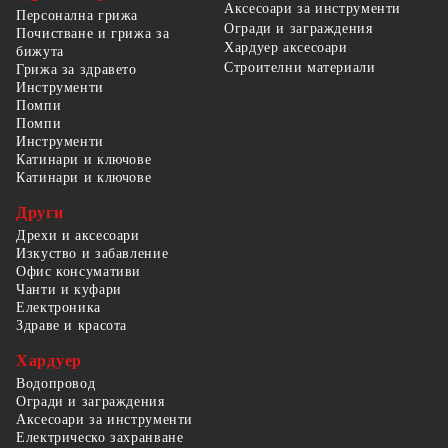
Аксесоари за инструменти
Персонална грижа
Огради и заграждения
Почистване и грижа за
Хардуер аксесоари
бижута
Строителни материали
Грижа за здравето
Инструменти
Помпи
Помпи
Инструменти
Катинари и ключове
Катинари и ключове
Други
Дрехи и аксесоари
Изкуство и забавление
Офис консумативи
Чанти и куфари
Електроника
Здраве и красота
Хардуер
Водопровод
Огради и заграждения
Аксесоари за инструменти
Електрическо захранване