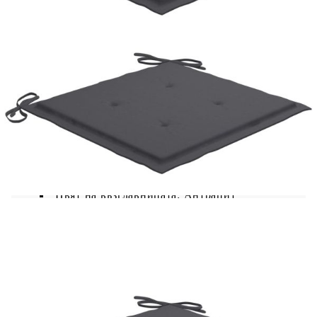
на открито в градината или вътрешния двор.
Изработен от бамбук масив, градинският стол е
стабилен и издръжлив. Освен това е устойчив
на атмосферни влияния, водонепроницаем и се
почиства лесно с влажна кърпа. Трапезният
стол е сгъваем, за да пести място за съхранение,
когато не се използва. Нещо повече,
включените възглавници осигуряват
допълнителен комфорт, докато се излежавате.
Изработени са от 100% полиестер, което ги
прави и достатъчно издръжливи, за да се
ползват на открито. Всяка възглавница е
снабдена с два комплекта връзки, които да я
фиксират плътно върху стола.
Цвят на възглавницата: Антрацит
Материал на стола: Бамбук
Материал на възглавницата: Текстил (100%
полиестер)
Размери на столовете: 42 x 53 x 90 cм (Ш x
Д x В)
Размери на възглавницата: 40 x 40 x 4 см