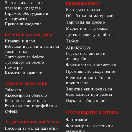
Части и аксесоари за
промишленост
превозни средства
Ресторантьорство
Гаражно оборудване и
Обработка на материали
инструменти
Търговия на дребно
Превозни средства
Маркетинг и реклама
Бебета и малки деца
Детектиращи устройства
Табели
Играчки и игри
Бебешки играчки и активна
Агрикултура
гимнастика
Горско стопанство и
Сигурност за бебето
дърводобив
Транспорт за бебето
Фризьорство и козметика
Памперси
Промишлено съхранение
Кърмене и хранене
Колички и контейнери за
Дрехи и аксесоари
почистване
Защитна екипировка за
Облекло
безопасност при работа
Аксесоари за облекло
Костюми и аксесоари
Наука и лаборатории
Ръчни чанти, портфейли и
куфари
Фотоапарати и оптика
Фотография
За домашните любимци
Фотоапарати и оптични
Пособия за малки животни
аксесоари