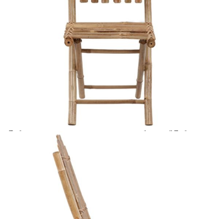
Добавете продукта в количката си с бутона "Добави в
количката" и при поръчка ще можете да изберете броя
вноски на кредита.
Acest tabel are caracter informativ. Adăugați produsul în
coșul de cumpărături unde veți putea selecta detaliile
cererii de creditare.
Предоставената таблица е с информационна цел.
Добавете продукта в количката си с бутона "Добави в
количката" и при поръчка ще можете да изберете броя
вноски на кредита.
Предоставената таблица е с информационна цел.
Добавете продукта в количката си с бутона "Добави в
количката" и при поръчка ще можете да изберете броя
вноски на кредита.
Предоставената таблица е с информационна цел.
Добавете продукта в количката си с бутона "Добави в
количката" и при поръчка ще можете да изберете броя
вноски на кредита.
Предоставената таблица е с информационна цел.