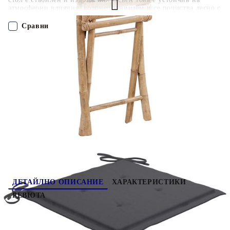
атмосферни влияния, водонепроницаем и се почиства лесно с
влажна кърпа. Трапезният стол е сгъваем, за да пести място
за съхранение, когато не се използва. Нещо повече,
Сравни
включените възглавници осигуряват допълнителен комфорт,
докато се излежавате. Изработени са от 100% полиестер,
което ги прави и достатъчно издръжливи, за да се ползват на
ПОРЪЧАЙ БЕЗ РЕГИСТРАЦИЯ
открито. Всяка възглавница е снабдена с два комплекта
връзки, които да я фиксират плътно върху стола. Максимално
110 кг на седалка.
Наш представител ще се свърже с Вас в рамките на работния ден!
3063987
9.370
кг
Оцени продукта
ДЕТАЙЛНО ОПИСАНИЕ
ХАРАКТЕРИСТИКИ
РЕВЮТА
Този комплект от 2 градински стола с
възглавници ще бъде чудесен избор за хранене