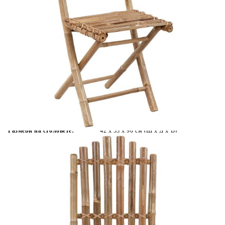
Време за доставка: 5 до 9 дни
Безплатна доставка до адрес при плащане по банков път
EAN code:
8720286279113
Материал на стола:
Бамбук
Размери на възглавницата:
40 x 40 x 4 см (Д х Ш x Деб)
Цвят на възглавницата:
Антрацит
Материал на възглавницата:
Текстил (100% полиестер)
Размери на столовете:
42 x 53 x 90 cм (Ш x Д x В)
Купи на изплащане
Credit calculator
Сгъваеми столове 2 бр. с възглавници от бамбук
Please select credit institution
Цена на продукта:
€84.00
Extraction of information from credit institutions
Предоставената таблица е с информационна цел.