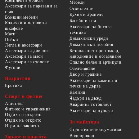
Комплекти мебели
Мебели
Аксесоари за паравани за
Осветление
стая
Кухня и хранене
Външни мебели
Басейн и спа
Колички и островни
Аксесоари за битова
шкафове
техника
Маси
Домакински уреди
Пейки
Домакински пособия
Легла и аксесоари
Безопасност при пожар,
Аксесоари за дивани
наводнение и обгазяване
Аксесоари за маси
Аксесоари за столове
Спално бельо и артикули
Футони
Озеленяване
Двор и градина
Възрастни
Аксесоари за камини и
Еротика
печки на дърва
Камини
Спорт и фитнес
Чадъри за дъжд
Атлетика
Аварийна готовност
Фитнес и упражнения
Аксесоари за пушачи
Отдих на открито
Отдих на открито
За майстора
Игри на закрито
Строителни консумативи
Водопровод
Здраве и красота