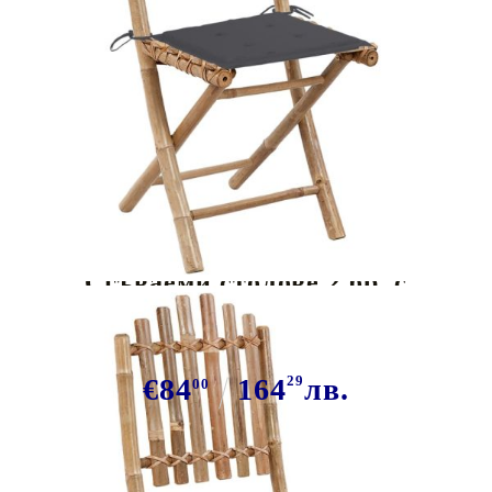
Tweet
Сподели
Сгъваеми столове 2 бр. с
възглавници от бамбук
€84
164
29
лв.
00
В наличност: 36 бр.