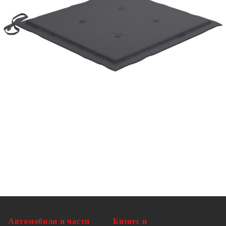
(Д х Ш x Деб)
Всяка възглавница разполага с 2 комплекта
въжета
Необходим е монтаж
Доставката съдържа:
2 x Стола с възглавници
Максимално 110 кг на седалка.
Автомобили и части
Бизнес и