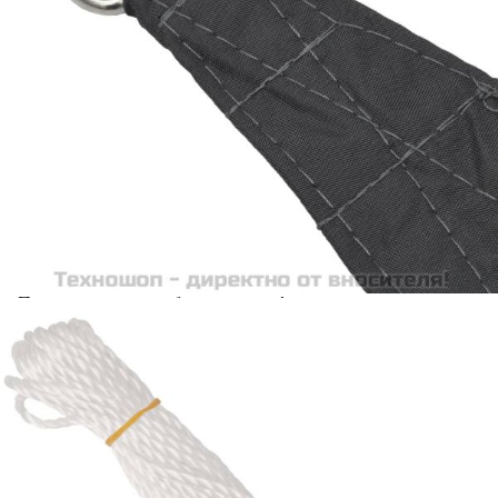
Предоставената таблица е с информационна цел.
Добавете продукта в количката си с бутона "Добави в
количката" и при поръчка ще можете да изберете броя
вноски на кредита.
Acest tabel are caracter informativ. Adăugați produsul în
coșul de cumpărături unde veți putea selecta detaliile
cererii de creditare.
Предоставената таблица е с информационна цел.
Добавете продукта в количката си с бутона "Добави в
количката" и при поръчка ще можете да изберете броя
вноски на кредита.
Предоставената таблица е с информационна цел.
Добавете продукта в количката си с бутона "Добави в
количката" и при поръчка ще можете да изберете броя
вноски на кредита.
Предоставената таблица е с информационна цел.
Добавете продукта в количката си с бутона "Добави в
количката" и при поръчка ще можете да изберете броя
вноски на кредита.