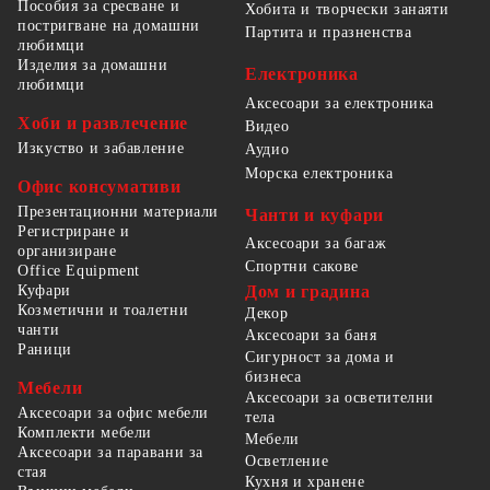
Пособия за сресване и
Хобита и творчески занаяти
постригване на домашни
Партита и празненства
любимци
Изделия за домашни
Електроника
любимци
Аксесоари за електроника
Хоби и развлечение
Видео
Изкуство и забавление
Аудио
Морска електроника
Офис консумативи
Презентационни материали
Чанти и куфари
Регистриране и
Аксесоари за багаж
организиране
Спортни сакове
Office Equipment
Куфари
Дом и градина
Козметични и тоалетни
Декор
чанти
Аксесоари за баня
Раници
Сигурност за дома и
бизнеса
Мебели
Аксесоари за осветителни
Аксесоари за офис мебели
тела
Комплекти мебели
Мебели
Аксесоари за паравани за
Осветление
стая
Кухня и хранене