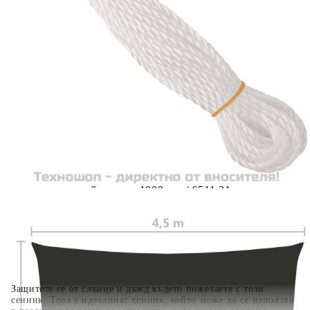
Предоставената таблица е с информационна цел.
Добавете продукта в количката си с бутона "Добави в
количката" и при поръчка ще можете да изберете броя
вноски на кредита.
Когато плащате с NewPay, всъщност NewPay плаща
поръчката Ви вместо Вас. Вие я получавате и
разполагате с три начина да я платите към тях:
Отложено до 30 дни от момента на изпращане на
поръчката без оскъпяване. За покупки на стойност до
400 лв. / €204,52
Плащане на 4 вноски. Заплащате 20% от стойността на
поръчката си на момента с карта. Останалата сума се
разделя на 3 равни месечни вноски без оскъпяване. За
покупки на стойност до 1000 лв. / €511.31
Плащане на 6 вноски. Стойността на поръчката се
разпределя в 6 равни месечни вноски с оскъпяване. За
покупки на стойност до 2000 лв. / €1022.61
Защитете се от слънце и дъжд където пожелаете с този
сенник. Това е идеалният сенник, който може да се използва