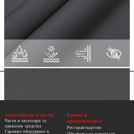
UV-защита
Закопчалки от неръждаема стомана на
всеки ъгъл
Включено PE въже 4 x 1,5 м
Необходим монтаж: Не
Автомобили и части
Бизнес и
Части и аксесоари за
промишленост
превозни средства
Ресторантьорство
Гаражно оборудване и
Обработка на материали