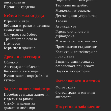
инструменти
Търговия на дребно
Превозни средства
Маркетинг и реклама
Бебета и малки деца
Детектиращи устройства
Табели
Играчки и игри
Бебешки играчки и активна
Агрикултура
гимнастика
Горско стопанство и
Сигурност за бебето
дърводобив
Транспорт за бебето
Фризьорство и козметика
Памперси
Промишлено съхранение
Кърмене и хранене
Колички и контейнери за
Дрехи и аксесоари
почистване
Защитна екипировка за
Облекло
безопасност при работа
Аксесоари за облекло
Костюми и аксесоари
Наука и лаборатории
Ръчни чанти, портфейли и
куфари
Фотоапарати и оптика
Фотография
За домашните любимци
Фотоапарати и оптични
Пособия за малки животни
аксесоари
Изделия за рибки
Стълби и рампи за
Изкуство и забавление
домашни любимци