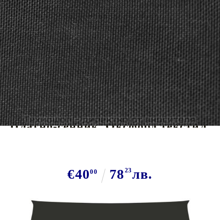
Tweet
Сподели
Платно-сенник, Оксфорд текстил,
правоъгълно, 3,5x4,5 м
€40
78
23
лв.
00
В наличност: 150 бр.