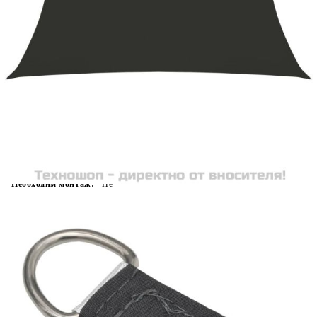
Време за доставка: 5 до 9 дни
Безплатна доставка до адрес при плащане по банков път
Цвят:
Антрацит
Материал:
Оксфорд плат с PU покритие
Размери:
3,5 x 4,5 м (Д х Ш)
EAN code:
8720286119051
Форма:
Правоъгълна
Необходим монтаж:
Не
Купи на изплащане
Credit calculator
Платно-сенник, Оксфорд текстил, правоъгълно,
3,5x4,5 м
Please select credit institution
Цена на продукта:
€40.00
Extraction of information from credit institutions