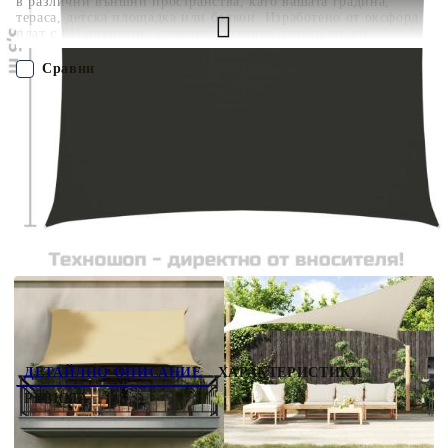
в различни външни пространства, като вашата градина,
тераса, детска площадка или балкон. Изработено от оксфорд
плат с PU покритие, слънцезащитното платно ще ви
предпази от пряка слънчева светлина и дъжд. Тъканта е
специално обработена, така че е устойчива на мухъл и UV
Сравни
лъчи. Сенникът е лесен за сглобяване благодарение на
крепежните елементи от неръждаема стомана във всеки ъгъл
и включените въжета. Добре е да знаете: Монтирайте 2 ъгъла
ПОРЪЧАЙ БЕЗ РЕГИСТРАЦИЯ
на платната по-високо от останалите, за да позволите на
водата да се оттича.
Наш представител ще се свърже с Вас в рамките на работния ден!
135104
2.800
кг
Оцени продукта
ДЕТАЙЛНО ОПИСАНИЕ
ХАРАКТЕРИСТИКИ
РЕВЮТА
Защитете се от слънце и дъжд където пожелаете