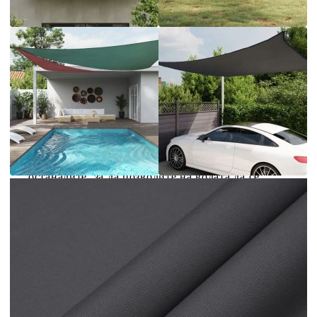
с този сенник. Това е идеалният сенник, който
може да се използва в различни външни
пространства, като вашата градина, тераса,
детска площадка или балкон. Изработено от
оксфорд плат с PU покритие, слънцезащитното
платно ще ви предпази от пряка слънчева
светлина и дъжд. Тъканта е специално
обработена, така че е устойчива на мухъл и UV
лъчи. Сенникът е лесен за сглобяване
благодарение на крепежните елементи от
неръждаема стомана във всеки ъгъл и
включените въжета. Добре е да знаете:
Монтирайте 2 ъгъла на платната по-високо от
останалите, за да позволите на водата да се
оттича.
Цвят: Антрацит
Материал: Оксфорд плат с PU покритие
Размери: 3,5 x 4,5 м (Д х Ш)
Форма: Правоъгълна
Водоустойчиво