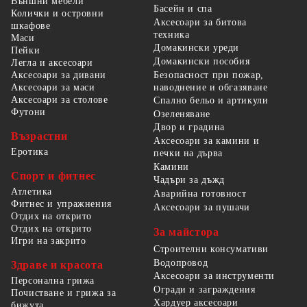
Външни мебели
Басейн и спа
Колички и островни
Аксесоари за битова
шкафове
техника
Маси
Домакински уреди
Пейки
Домакински пособия
Легла и аксесоари
Безопасност при пожар,
Аксесоари за дивани
наводнение и обгазяване
Аксесоари за маси
Аксесоари за столове
Спално бельо и артикули
Футони
Озеленяване
Двор и градина
Възрастни
Аксесоари за камини и
Еротика
печки на дърва
Камини
Спорт и фитнес
Чадъри за дъжд
Атлетика
Аварийна готовност
Фитнес и упражнения
Аксесоари за пушачи
Отдих на открито
Отдих на открито
За майстора
Игри на закрито
Строителни консумативи
Водопровод
Здраве и красота
Аксесоари за инструменти
Персонална грижа
Огради и заграждения
Почистване и грижа за
Хардуер аксесоари
бижута