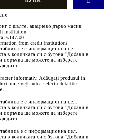
ане
нг с шалте, акациево дърво масив
it institution
а:
€147.00
rmation from credit institutions
 таблица е с информационна цел.
та в количката си с бутона "Добави в
и поръчка ще можете да изберете
кредита.
aracter informativ. Adăugați produsul în
uri unde veți putea selecta detaliile
e.
 таблица е с информационна цел.
та в количката си с бутона "Добави в
и поръчка ще можете да изберете
кредита.
 таблица е с информационна цел.
та в количката си с бутона "Добави в