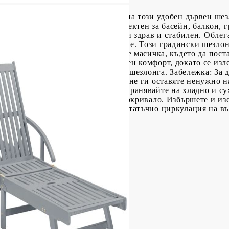
адината или във вътрешния двор на този удобен дървен ше
ткрито пространство. Той е перфектен за басейн, балкон, г
ациева дървесина, което го прави здрав и стабилен. Облега
е шезлонга в желаното положение. Този градински шезлонг
т разполага с удобна изтегляща се масичка, където да пост
 Шалтето ви доставя допълнителен комфорт, докато се изле
 можете да го фиксирате плътно за шезлонга. Забележка: За
и да ги почиствате редовно и да не ги оставяте ненужно н
ъхраняване: Ако е възможно, съхранявайте на хладно и сух
о, защитете го с водоустойчиво покривало. Избършете и из
д или снеговалеж. Позволете достатъчно циркулация на въз
ацит
асив със сив изсветлен финиш
Текстил (100% полиестер)
(Ш х Д х В)
 x 3 см (Д х Ш x Деб)