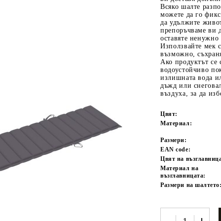
Всяко шалте разпо
можете да го фикс
да удължите живо
препоръчваме ви д
оставяте ненужно 
Използвайте мек 
възможно, съхраня
Ако продуктът се 
водоустойчиво по
излишната вода ил
дъжд или снегова
въздуха, за да изб
Tweet
одели
Цвят:
Материал:
Размери:
EAN code:
Цвят на възглавниц
Материал на
възглавницата:
Размери на шалтето