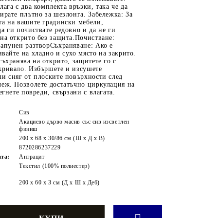
лага с два комплекта връзки, така че да
ирате плътно за шезлонга. Забележка: За
та на вашите градински мебели,
а ги почиствате редовно и да не ги
на открито без защита.Почистване:
сапунен разтворСъхраняване: Ако е
вайте на хладно и сухо място на закрито.
съхранява на открито, защитете го с
кривало. Избършете и изсушете
и сняг от плоските повърхности след
леж. Позволете достатъчно циркулация на
егнете повреди, свързани с влагата.
Сив
Акациево дърво масив със сив изсветлен
финиш
200 x 68 x 30/86 см (Ш х Д х В)
8720286237229
ата:
Антрацит
Текстил (100% полиестер)
:
200 x 60 x 3 см (Д х Ш x Деб)