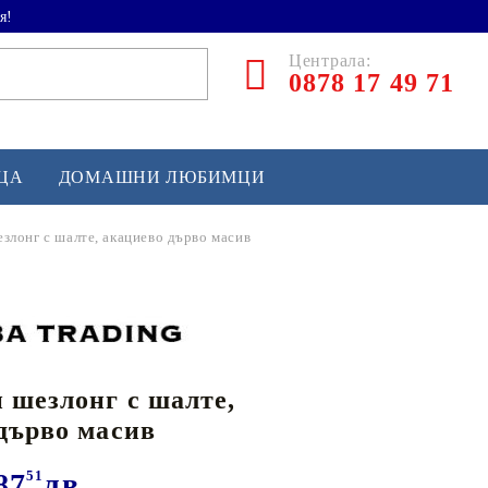
я!
Централа:
0878 17 49 71
ЕЦА
ДОМАШНИ ЛЮБИМЦИ
злонг с шалте, акациево дърво масив
ТЛЕТИКА
аскетбол
кс и бойни изкуства
 шезлонг с шалте,
йзбол и софтбол
дърво масив
кей и лакрос
сновно спортно оборудване
87
51
лв.