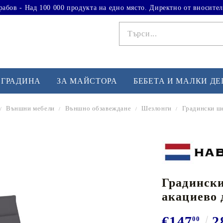
рабов - Над 100 000 продукта на едно място. Директно от вносител
 ГРАДИНА
ЗА МАЙСТОРА
БЕБЕТА И МАЛКИ Д
Външни мебели
Външно обзавеждане
Шезлонги
Градински ше
ФИТНЕС УПРАЖНЕНИЯ
А
Вдигане на тежести
Б
Кардио
Бо
любимци
Градински
Йога и пилатес
Бе
акациево 
Лежанки за упражнения
Хо
Тренажори за баланс
О
€147
2
00