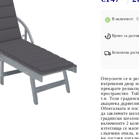
Подложки за фитнес уреди
В
Лостове за набиране
В наличност: 1
Силови кули
Йога и пилатес
Време за достав
Безплатна доста
Отпуснете се и ре
вътрешния двор н
прекарате релакси
пространство. Той
т.н. Този градинс
акациева дървесин
Облегалката и пос
да заключите шез
градински шезлонг
включените 2 коле
изтегляща се маси
слънчеви очила, 
ви доставя допълн