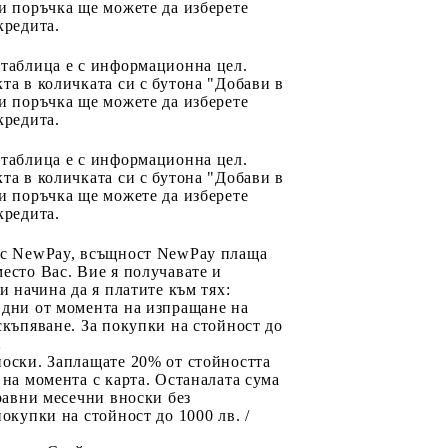
и поръчка ще можете да изберете
кредита.
 таблица е с информационна цел.
та в количката си с бутона "Добави в
и поръчка ще можете да изберете
кредита.
 таблица е с информационна цел.
та в количката си с бутона "Добави в
и поръчка ще можете да изберете
кредита.
 с NewPay, всъщност NewPay плаща
есто Вас. Вие я получавате и
ри начина да я платите към тях:
 дни от момента на изпращане на
скъпяване. За покупки на стойност до
2
носки. Заплащате 20% от стойността
 на момента с карта. Останалата сума
 равни месечни вноски без
покупки на стойност до 1000 лв. /