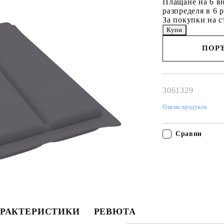
Плащане на 6 вн
разпределя в 6 
За покупки на с
ПОРЪ
Наш представител 
свърже с Вас в рам
работния ден!
3061329
Оцени продукта
Сравни
РАКТЕРИСТИКИ
РЕВЮТА