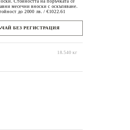
оски. Стойността на поръчката се
равни месечни вноски с оскъпяване.
тойност до 2000 лв. / €1022.61
ЧАЙ БЕЗ РЕГИСТРАЦИЯ
ще се
ките на
18.540
кг