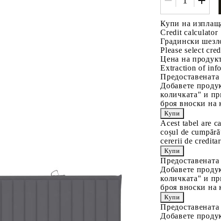
Купи на изплащ
Credit calculator
Градински шезло
Please select cred
Цена на продукт
Extraction of info
Предоставената
Добавете продук
количката" и пр
броя вноски на 
Acest tabel are c
coșul de cumpărăt
cererii de creditar
Предоставената
Добавете продук
количката" и пр
броя вноски на 
Предоставената
Добавете продук