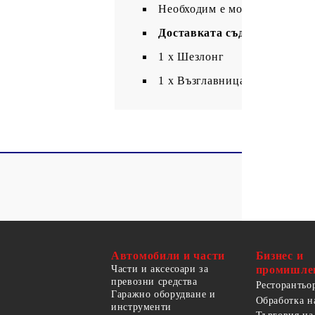
Необходим е монтаж
Доставката съдържа:
1 х Шезлонг
1 х Възглавница
Автомобили и части
Бизнес и
Части и аксесоари за
промишле
превозни средства
Ресторантьо
Гаражно оборудване и
Обработка н
инструменти