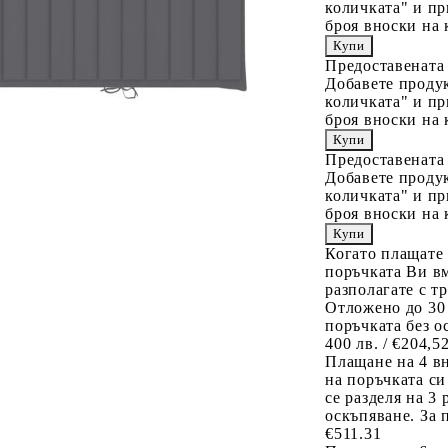
количката" и пр
броя вноски на 
Предоставената
Добавете продук
количката" и пр
броя вноски на 
Предоставената
Добавете продук
количката" и пр
броя вноски на 
Когато плащате
поръчката Ви вм
разполагате с т
Отложено до 30
поръчката без о
400 лв. / €204,5
Плащане на 4 в
на поръчката си
се разделя на 3
оскъпяване. За 
€511.31