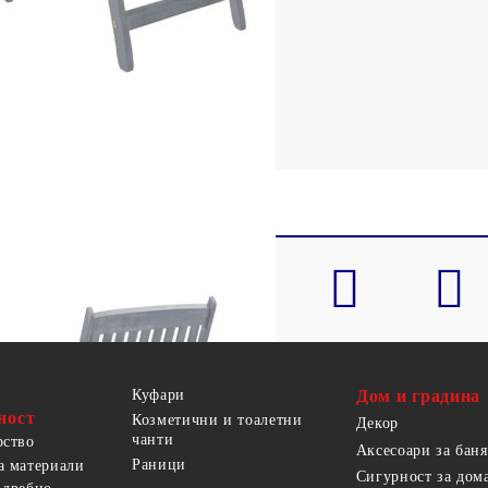
Куфари
Дом и градина
ност
Козметични и тоалетни
Декор
чанти
рство
Аксесоари за баня
Раници
а материали
Сигурност за дом