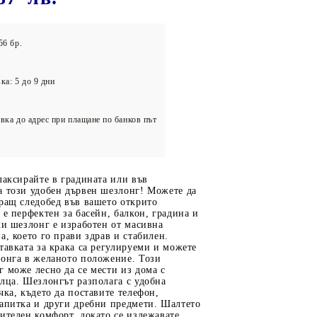
олейбол
56 бр.
ка: 5 до 9 дни
вка до адрес при плащане по банков път
лаксирайте в градината или във
а този удобен дървен шезлонг! Можете да
ращ следобед във вашето открито
 е перфектен за басейн, балкон, градина и
ки шезлонг е изработен от масивна
а, което го прави здрав и стабилен.
тавката за крака са регулируеми и можете
лонга в желаното положение. Този
 може лесно да се мести из дома с
лца. Шезлонгът разполага с удобна
чка, където да поставите телефон,
напитка и други дребни предмети. Шалтето
ителен комфорт, докато се излежавате.