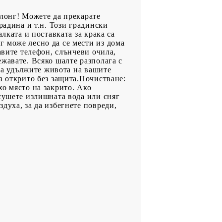
злонг! Можете да прекарате
радина и т.н. Този градински
лката и поставката за крака са
 може лесно да се мести из дома
авите телефон, слънчеви очила,
жавате. Всяко шалте разполага с
 да удължите живота на вашите
а открито без защита.Почистване:
о място на закрито. Ако
сушете излишната вода или сняг
духа, за да избегнете повреди,